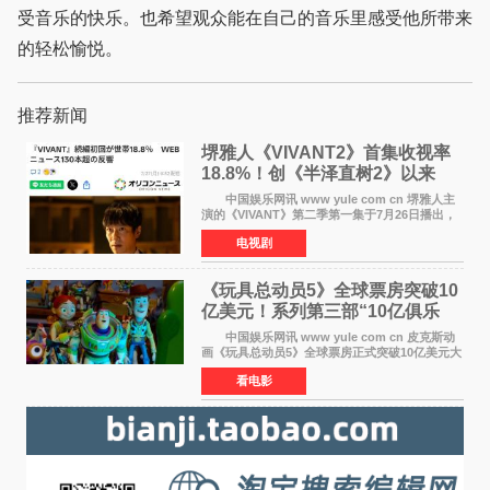
受音乐的快乐。也希望观众能在自己的音乐里感受他所带来
的轻松愉悦。
推荐新闻
堺雅人《VIVANT2》首集收视率
18.8%！创《半泽直树2》以来
TBS周日剧场最高开局
中国娱乐网讯 www yule com cn 堺雅人主
演的《VIVANT》第二季第一集于7月26日播出，
首集收视率高达18 8%，成为自2020年《半泽直
电视剧
树2》首集22%以来，TBS周日剧场最高开播收视
纪录。 考虑到
《玩具总动员5》全球票房突破10
亿美元！系列第三部“10亿俱乐
部”达成
中国娱乐网讯 www yule com cn 皮克斯动
画《玩具总动员5》全球票房正式突破10亿美元大
关。截至上周末，该片全球累计票房已达10 22亿
看电影
美元，其中北美市场贡献4 48亿美元，中国内地
票房达2 82