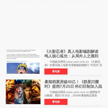
《火影忍者》真人电影编剧解读
鸣人核心弧光：从局外人之痛到
自我觉醒
中国娱乐网讯 www yule com cn 《火影忍
者》好莱坞真人电影导演兼编剧德斯汀·丹尼尔·克
雷顿近日在采访中分享了对主角鸣人成长弧光的
看电影
理解，透露电影将深入探索鸣人作为局外人的情
感历程。
暑期档票房破40亿！《群星闪耀
时》提档7月25日 科幻巨制加入战
局
中国娱乐网讯 www yule com cn 据网络平
台数据，截至7月18日，2026年暑期档总票房
（含预售）已正式突破40亿元大关，年度总票房
看电影
也随之逼近197亿元。超百部中外佳片同台竞技，
点燃了盛夏的电