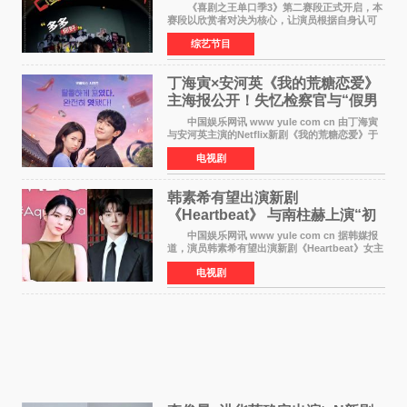
中生活痛点
《喜剧之王单口季3》第二赛段正式开启，本
赛段以欣赏者对决为核心，让演员根据自身认可
选择对手，在作品碰撞中完成一次喜剧创作者之
综艺节目
间的交流。这里有实力相当的正面对抗，也有老
朋友、老对手之
丁海寅×安河英《我的荒糖恋爱》
主海报公开！失忆检察官与“假男
友”同居罗曼史来
中国娱乐网讯 www yule com cn 由丁海寅
与安河英主演的Netflix新剧《我的荒糖恋爱》于
近日公开主海报，正式进入开播倒计时。 海
电视剧
报中，两人并肩站在充满怀旧气息的九津麦芽村
街道上，丁
韩素希有望出演新剧
《Heartbeat》 与南柱赫上演“初
恋归来”奇幻罗曼史
中国娱乐网讯 www yule com cn 据韩媒报
道，演员韩素希有望出演新剧《Heartbeat》女主
角，与南柱赫合作，引发高度关注。 韩素希
电视剧
在剧中饰演能够看到过去的女人洪莎朗一角，因
初恋的意外