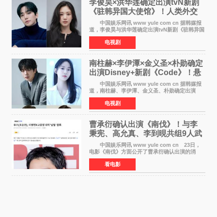
李俊昊×洪华莲确定出演tvN新剧
《驻韩异国大使馆》！人类外交
官与“龙”大使的奇幻
中国娱乐网讯 www yule com cn 据韩媒报
道，李俊昊与洪华莲确定出演tvN新剧《驻韩异国
大使馆》，分别担任男女主角，引发期待。
电视剧
该剧讲述了一位因管理驻韩异国大使馆（负责管
理居住在大韩
南柱赫×李伊潭×金义圣×朴勋确定
出演Disney+新剧《Code》！悬
疑犯罪惊悚明年上线
中国娱乐网讯 www yule com cn 据韩媒报
道，南柱赫、李伊潭、金义圣、朴勋确定出演
Disney+新剧《Code》，该剧预计将于明年播
电视剧
出，引发高度关注。 本剧改编自同名人气台
剧，讲述了一位往来
曹承衍确认出演《南伐》！与李
秉宪、高允真、李到晛共组9人武
士团
中国娱乐网讯 www yule com cn 23日，
电影《南伐》方面公开了曹承衍确认出演的消
息。通过歌手活动展现出独特色彩的曹承衍将在
看电影
片中饰演拥有出色弓箭技术的弓箭手，他将在这
一历史动作大片中展