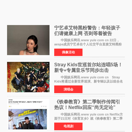
宁艺卓艾特黑粉警告：年轻孩子
们​请健康上网 否则等着被告
中国娱乐网讯 www yule com cn 22日，
aespa成员宁艺卓在个人社交平台直接艾特黑粉
账号，正面喊话回应长期以来的恶意攻击，引发
偶像活动
广泛关注。 宁艺卓在文中表示，自己早已注
意到部分网友持续
Stray Kids世巡首尔站连唱5场！
新专+专属音乐节同步出击
中国娱乐网讯 www yule com cn Stray
Kids将通过全新世界巡演、新专辑以及以组合名
义打造的专属音乐节等一系列全球活动，开启事
演唱会
业发展的全新篇章。 Stray Kids将于7月25日
至26日、29日
《铁拳教育》第二季制作传闻引
热议！Netflix回应“尚无定论”
中国娱乐网讯 www yule com cn Netflix方
面于21日对《体育京乡》就《铁拳教育》第二季
制作传闻划清界限，表示尚无定论。然而，业界
电视剧
却有传闻称已就《铁拳教育》第二季的制作展开
了讨论——《