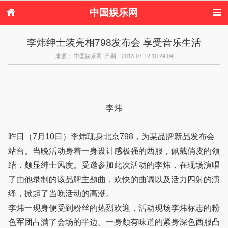
中国娱乐网
首页
新闻
女性
看电影
李炜绅士装亮相798发布会 享受音乐生活
电视剧
演唱会
综艺节目
偶像活动
来源： 中国娱乐网 日期：2013-07-12 10:24:04
热周边
李炜
昨日（7月10日）李炜现身北京798，为某品牌新品发布会
站台。当晚活动身着一身设计感极强的西服，佩戴俏皮的领
结，颇显绅士风度。受邀参加此次活动的李炜，在现场演唱
了由他录制的该品牌主题曲，欢快的曲调以及活力四射的演
绎，掀起了当晚活动的高潮。
李炜一现身便受到粉丝的热烈欢迎，活动现场李炜标志的粉
色军团占满了会场的半边。一身颇有味道的紧身深色西服凸