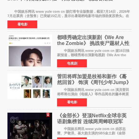
中国娱乐网讯 www yule com cn 据灯塔专业版数据，截至7月14日，2026年
7月总票房（含预售）已突破15亿元，显示出暑期档电影市场的强劲复苏势头。在
众多上映影片中，《功夫女足》《小黄人与大
看电影
都暻秀确定出演新剧《We Are
the Zombie》 挑战丧尸题材人性
喜剧
中国娱乐网讯 www yule com cn 据16日独
家报道，都暻秀将出演新电视剧《We Are the
Zombie》，在剧中饰演主演金仁钟一角，挑战与
电视剧
以往丧尸题材截然不同的人性喜剧。 新剧
《We Are t
菅田将晖加盟是枝裕和新作《蓦
然回首》 饰演《周刊少年Jump》
编辑
中国娱乐网讯 www yule com cn 演员菅田
将晖将出演由《电锯人》等作品闻名的藤本树原
作漫画改编的电影《蓦然回首》（是枝裕和导
看电影
演）。菅田饰演的角色是初中时代两位主人公带
着完成的作品前去
《金部长》登顶Netflix全球非英
语剧集榜首 连续两周蝉联冠军
中国娱乐网讯 www yule com cn 由苏志
燮、尹敬淏、崔大勋主演的SBS金土剧《金部
长》持续席卷全球，收获海内外观众热烈反