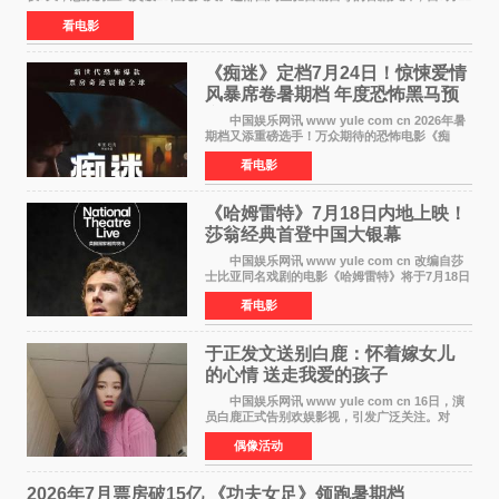
日公映以来便展现出惊人的市场统治力。
看电影
《痴迷》定档7月24日！惊悚爱情
风暴席卷暑期档 年度恐怖黑马预
定
中国娱乐网讯 www yule com cn 2026年暑
期档又添重磅选手！万众期待的恐怖电影《痴
迷》今日正式官宣定档，将于7月24日登陆内地各
看电影
大院线。这部被业内专家誉为新世代爆款恐怖电
影的作品，将为
《哈姆雷特》7月18日内地上映！
莎翁经典首登中国大银幕
中国娱乐网讯 www yule com cn 改编自莎
士比亚同名戏剧的电影《哈姆雷特》将于7月18日
在中国内地上映。这部跨越四百年的文学经典被
看电影
搬上大银幕，为观众带来一场视觉与听觉的双重
盛宴。 《
于正发文送别白鹿：怀着嫁女儿
的心情 送走我爱的孩子
中国娱乐网讯 www yule com cn 16日，演
员白鹿正式告别欢娱影视，引发广泛关注。对
此，欢娱影视创始人于正在社交平台发文回应，
偶像活动
字里行间流露不舍与祝福。 于正透露，以前
每次有演员到期不
2026年7月票房破15亿 《功夫女足》领跑暑期档