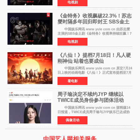
电视剧
响。 15日，据Netflix官方排行榜网站Tudum
公布的数据，SBS金土剧《
《金特务》收视飙破22.3%！苏志
燮时隔多年回归即封王 SBS金土
剧新纪录诞生
中国娱乐网讯 www yule com cn 由苏志燮
主演的SBS金土剧《金特务》收视率持续狂飙！7
月11日播出的第6集全国平均收视率高达22 3%，
电视剧
瞬间最高更冲上26 4%，不仅再度刷新自身纪
录，更稳坐同时段
《八仙！》提档7月18日！凡人硬
刚神仙 站着也要成仙
中国娱乐网讯 www yule com cn 原定7月24
日上映的动画电影《八仙！》正式宣布提档至7月
18日。这部国风动画大片将八仙过海，各显神通
看电影
这句刻在国人DNA里的俗语玩出了新花样——影
片讲述凡人
周子瑜决定不续约JYP 继续以
TWICE成员身份参与团体活动
中国娱乐网讯 www yule com cn 据韩媒14
日报道，TWICE成员周子瑜与JYP娱乐已达成协
议，不再续签个人专属合约，但她将继续参与
偶像活动
TWICE的完整团体活动。 周子瑜于2015年通
过生存节目《SIXTE
中国艺人网相关服务