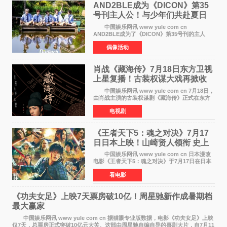
AND2BLE成为《DICON》第35
号刊主人公！与少年们共赴夏日
之约
中国娱乐网讯 www yule com cn
AND2BLE成为了《DICON》第35号刊的主人
公，本期标题为And The Summer。作为出道后
偶像活动
首次担任杂志画报主角的完整体，AND2BLE用清
澈的少年感与全新的夏天相遇了
肖战《藏海传》7月18日东方卫视
上星复播！古装权谋大戏再掀收
视热潮
中国娱乐网讯 www yule com cn 7月18日，
由肖战主演的古装权谋剧《藏海传》正式在东方
卫视上星复播，引发广泛关注。该剧此前已在网
电视剧
络平台播出，凭借精良制作和紧凑剧情收获不俗
口碑，此次上
《王者天下5：魂之对决》7月17
日日本上映！山崎贤人领衔 史上
最大“函谷关防卫战”
中国娱乐网讯 www yule com cn 日本漫改
电影《王者天下5：魂之对决》于7月17日在日本
全国上映。这部由佐藤信介执导、山崎贤人主演
看电影
的历史动作片，改编自原泰久同名人气漫画，继
续讲述信和漂
《功夫女足》上映7天票房破10亿！周星驰新作成暑期档
最大赢家
中国娱乐网讯 www yule com cn 据猫眼专业版数据，电影《功夫女足》上映
仅7天，总票房正式突破10亿元大关。这部由周星驰自编自导的喜剧大片，自7月11