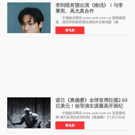
李到晛有望出演《南伐》！与李
秉宪、高允真合作
中国娱乐网讯 www yule com cn 据韩媒报
道，演员李到晛有望出演动作古装电影《南
伐》，与李秉宪、高允真合作，引发关注。
看电影
该片为动作古装片，讲述朝鲜初期，为了解救被
倭寇绑走的俘虏，9
诺兰《奥德赛》全球首周狂揽2.64
亿美元！创导演生涯最高开画纪
录
中国娱乐网讯 www yule com cn 克里斯托
弗·诺兰执导的史诗巨制《奥德赛》于7月17日全
球上映，首周末票房表现远超预期——北美首周
看电影
三天粗报1 245亿美元（开画3919馆），全球首周
2 641亿美元