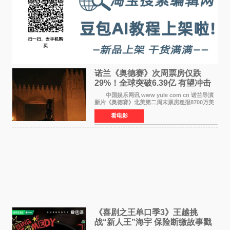
诺兰《奥德赛》次周票房仅跌
29%！全球突破6.39亿 有望冲击
13亿成诺兰最卖座电影
中国娱乐网讯 www yule com cn 诺兰导演
新片《奥德赛》北美第二周末票房粗报8700万美
元（周五至周日：2600万&rarr;3460万
看电影
&rarr;2640万），较首周1 24亿美元仅下跌29
6%，走势极为强劲，远超
《喜剧之王单口季3》王越挑
战“新人王”海宇 保险断缴故事戳