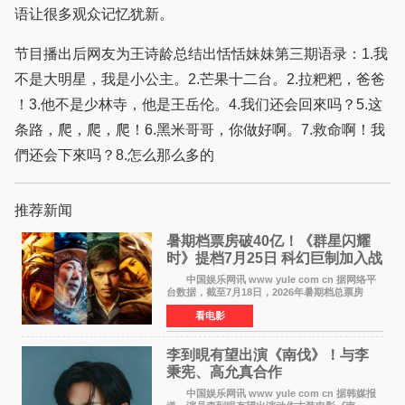
语让很多观众记忆犹新。
节目播出后网友为王诗龄总结出恬恬妹妹第三期语录：1.我
不是大明星，我是小公主。2.芒果十二台。2.拉粑粑，爸爸
！3.他不是少林寺，他是王岳伦。4.我们还会回來吗？5.这
条路，爬，爬，爬！6.黑米哥哥，你做好啊。7.救命啊！我
們还会下來吗？8.怎么那么多的
推荐新闻
暑期档票房破40亿！《群星闪耀
时》提档7月25日 科幻巨制加入战
局
中国娱乐网讯 www yule com cn 据网络平
台数据，截至7月18日，2026年暑期档总票房
（含预售）已正式突破40亿元大关，年度总票房
看电影
也随之逼近197亿元。超百部中外佳片同台竞技，
点燃了盛夏的电
李到晛有望出演《南伐》！与李
秉宪、高允真合作
中国娱乐网讯 www yule com cn 据韩媒报