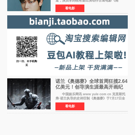
道，演员李到晛有望出演动作古装电影《南
伐》，与李秉宪、高允真合作，引发关注。
看电影
该片为动作古装片，讲述朝鲜初期，为了解救被
倭寇绑走的俘虏，9
诺兰《奥德赛》全球首周狂揽2.64
亿美元！创导演生涯最高开画纪
录
中国娱乐网讯 www yule com cn 克里斯托
弗·诺兰执导的史诗巨制《奥德赛》于7月17日全
球上映，首周末票房表现远超预期——北美首周
看电影
三天粗报1 245亿美元（开画3919馆），全球首周
2 641亿美元