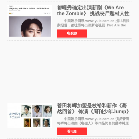
都暻秀确定出演新剧《We Are
the Zombie》 挑战丧尸题材人性
喜剧
中国娱乐网讯 www yule com cn 据16日独
家报道，都暻秀将出演新电视剧《We Are the
Zombie》，在剧中饰演主演金仁钟一角，挑战与
电视剧
以往丧尸题材截然不同的人性喜剧。 新剧
《We Are t
菅田将晖加盟是枝裕和新作《蓦
然回首》 饰演《周刊少年Jump》
编辑
中国娱乐网讯 www yule com cn 演员菅田
将晖将出演由《电锯人》等作品闻名的藤本树原
作漫画改编的电影《蓦然回首》（是枝裕和导
看电影
演）。菅田饰演的角色是初中时代两位主人公带
着完成的作品前去