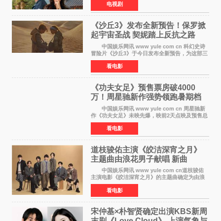
电视剧
恋爱》是一部浪漫喜剧，讲述患上失忆症的检察
官高恩彩与
《沙丘3》发布全新预告！保罗掀
起宇宙圣战 契妮踏上反抗之路
中国娱乐网讯 www yule com cn 科幻史诗
冒险片《沙丘3》于今日发布全新预告，为这部三
部曲最终章揭开神秘面纱。预告中展现了17年过
看电影
去后，保罗·厄崔迪以穆阿迪布之名登基称帝，发
动了一场
《功夫女足》预售票房破4000
万！周星驰新作强势领跑暑期档
中国娱乐网讯 www yule com cn 周星驰新
作《功夫女足》未映先爆，映前2天点映及预售总
票房已突破4000万大关，成为暑期档最受期待的
看电影
电影之一。这部融合功夫元素与足球题材的喜剧
电影，将于7月
道枝骏佑主演《皎洁深宵之月》
主题曲由浪花男子献唱 新曲
《Moonlit》预告公开
中国娱乐网讯 www yule com cn道枝骏佑
主演电影《皎洁深宵之月》的主题曲确定为由浪
花男子演唱的新曲《Moonlit》。使用该乐曲的最
看电影
新预告片也已制作完成。 本片讲述的是市村
琥珀（道枝骏佑
宋仲基×朴智贤确定出演KBS新周
末剧《Love Cloud》 上演气象与