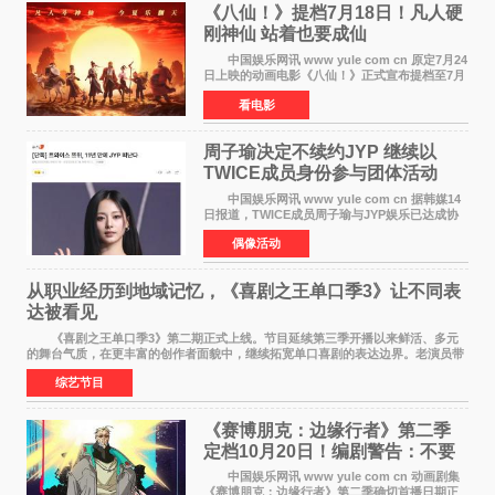
《八仙！》提档7月18日！凡人硬
刚神仙 站着也要成仙
中国娱乐网讯 www yule com cn 原定7月24
日上映的动画电影《八仙！》正式宣布提档至7月
18日。这部国风动画大片将八仙过海，各显神通
看电影
这句刻在国人DNA里的俗语玩出了新花样——影
片讲述凡人
周子瑜决定不续约JYP 继续以
TWICE成员身份参与团体活动
中国娱乐网讯 www yule com cn 据韩媒14
日报道，TWICE成员周子瑜与JYP娱乐已达成协
议，不再续签个人专属合约，但她将继续参与
偶像活动
TWICE的完整团体活动。 周子瑜于2015年通
过生存节目《SIXTE
从职业经历到地域记忆，《喜剧之王单口季3》让不同表
达被看见
《喜剧之王单口季3》第二期正式上线。节目延续第三季开播以来鲜活、多元
的舞台气质，在更丰富的创作者面貌中，继续拓宽单口喜剧的表达边界。老演员带
着更加成熟的文本与舞台掌控回归，新面孔则
综艺节目
《赛博朋克：边缘行者》第二季
定档10月20日！编剧警告：不要
对角色投入太深
中国娱乐网讯 www yule com cn 动画剧集
《赛博朋克：边缘行者》第二季确切首播日期正