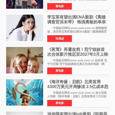
式敲定——将于10月20日在Netflix全球上线。此
看电影
前，Netflix韩国官方账号曾短暂出现这一日期信
息，随后迅
李宝英有望出演ENA新剧《离婚
调查官洪末琴》 饰演勇敢的单亲
妈妈家事调查官
中国娱乐网讯 www yule com cn 据韩媒报
道，演员李宝英有望出演ENA新剧《离婚调查官
洪末琴》女主角，引发观众期待。 李宝英在
电视剧
剧中饰演家庭法院家事调查官洪末琴一角——即
使在极限状况
《夜莺》再遭改档！范宁姐妹首
次合体新片推迟至2027年3月上映
中国娱乐网讯www yule com cn 达科塔·范
宁与艾丽·范宁姐妹俩首次真正合体的电影《夜
莺》再度改档，从原定的2027年2月12日推迟至
看电影
同年3月19日北美上映，片方希望借此利用春假档
期争取更多年轻
《海洋奇缘：启航》北美首周
4300万美元开局惨淡 2.5亿成本恐
巨亏1亿
中国娱乐网讯 www yule com cn 迪士尼真
人电影《海洋奇缘：启航》北美首周末三天仅收
4300万美元（开画3827馆），中国内地首周票房
看电影
仅840万元人民币，全球开画票房约9500万美
元，远低于业内
洪华莲有望出演tvN新剧《驻韩异