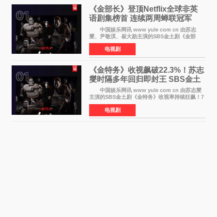
《金部长》登顶Netflix全球非英
语剧集榜首 连续两周蝉联冠军
中国娱乐网讯 www yule com cn 由苏志
燮、尹敬淏、崔大勋主演的SBS金土剧《金部
长》持续席卷全球，收获海内外观众热烈反
电视剧
响。 15日，据Netflix官方排行榜网站Tudum
公布的数据，SBS金土剧《
《金特务》收视飙破22.3%！苏志
燮时隔多年回归即封王 SBS金土
剧新纪录诞生
中国娱乐网讯 www yule com cn 由苏志燮
主演的SBS金土剧《金特务》收视率持续狂飙！7
月11日播出的第6集全国平均收视率高达22 3%，
电视剧
瞬间最高更冲上26 4%，不仅再度刷新自身纪
录，更稳坐同时段