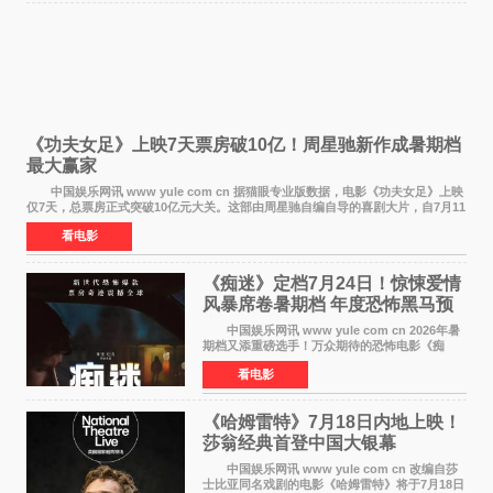
《功夫女足》上映7天票房破10亿！周星驰新作成暑期档
最大赢家
中国娱乐网讯 www yule com cn 据猫眼专业版数据，电影《功夫女足》上映
仅7天，总票房正式突破10亿元大关。这部由周星驰自编自导的喜剧大片，自7月11
日公映以来便展现出惊人的市场统治力。
看电影
《痴迷》定档7月24日！惊悚爱情
风暴席卷暑期档 年度恐怖黑马预
定
中国娱乐网讯 www yule com cn 2026年暑
期档又添重磅选手！万众期待的恐怖电影《痴
迷》今日正式官宣定档，将于7月24日登陆内地各
看电影
大院线。这部被业内专家誉为新世代爆款恐怖电
影的作品，将为
《哈姆雷特》7月18日内地上映！
莎翁经典首登中国大银幕
中国娱乐网讯 www yule com cn 改编自莎
士比亚同名戏剧的电影《哈姆雷特》将于7月18日