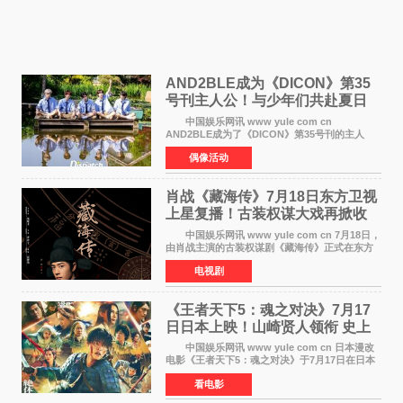
AND2BLE成为《DICON》第35
号刊主人公！与少年们共赴夏日
之约
中国娱乐网讯 www yule com cn
AND2BLE成为了《DICON》第35号刊的主人
公，本期标题为And The Summer。作为出道后
偶像活动
首次担任杂志画报主角的完整体，AND2BLE用清
澈的少年感与全新的夏天相遇了
肖战《藏海传》7月18日东方卫视
上星复播！古装权谋大戏再掀收
视热潮
中国娱乐网讯 www yule com cn 7月18日，
由肖战主演的古装权谋剧《藏海传》正式在东方
卫视上星复播，引发广泛关注。该剧此前已在网
电视剧
络平台播出，凭借精良制作和紧凑剧情收获不俗
口碑，此次上
《王者天下5：魂之对决》7月17
日日本上映！山崎贤人领衔 史上
最大“函谷关防卫战”
中国娱乐网讯 www yule com cn 日本漫改
电影《王者天下5：魂之对决》于7月17日在日本
全国上映。这部由佐藤信介执导、山崎贤人主演
看电影
的历史动作片，改编自原泰久同名人气漫画，继
续讲述信和漂