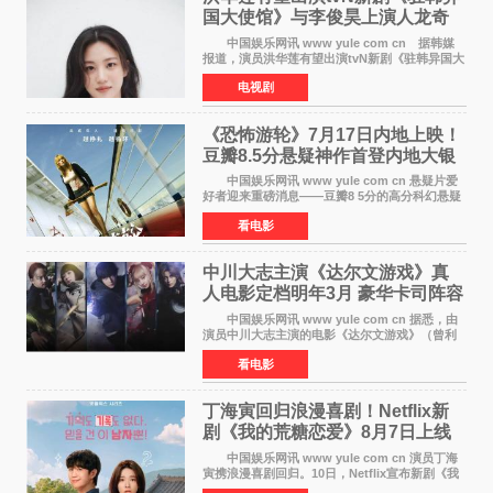
国大使馆》与李俊昊上演人龙奇
幻罗曼史
中国娱乐网讯 www yule com cn 据韩媒
报道，演员洪华莲有望出演tvN新剧《驻韩异国大
使馆》女主角，与李俊昊合作，引发观众期
电视剧
待。 该剧讲述了一位因管理驻韩异国大使馆
（负责管理居住在大
《恐怖游轮》7月17日内地上映！
豆瓣8.5分悬疑神作首登内地大银
幕
中国娱乐网讯 www yule com cn 悬疑片爱
好者迎来重磅消息——豆瓣8 5分的高分科幻悬疑
电影《恐怖游轮》正式宣布定档7月17日在内地上
看电影
映。这部由英国导演克里斯托弗·史密斯执导、惊
悚片女王梅
中川大志主演《达尔文游戏》真
人电影定档明年3月 豪华卡司阵容
公开
中国娱乐网讯 www yule com cn 据悉，由
演员中川大志主演的电影《达尔文游戏》（曾利
文彦执导）将于明年3月12日上映，该消息于7月9
看电影
日公布。 本片为累计发行量突破1000万册的
同名漫画的真
丁海寅回归浪漫喜剧！Netflix新
剧《我的荒糖恋爱》8月7日上线
中国娱乐网讯 www yule com cn 演员丁海
寅携浪漫喜剧回归。10日，Netflix宣布新剧《我
的荒糖恋爱》将于下月7日上线。 《我的荒糖