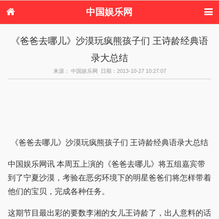
中国娱乐网
首页
新闻
女性
看电影
《爸爸去哪儿》沙漠玩疯熊孩子们 王诗龄经典语
电视剧
演唱会
综艺节目
偶像活动
录大总结
热周边
来源： 中国娱乐网 日期：2013-10-27 10:27:07
《爸爸去哪儿》沙漠玩疯熊孩子们 王诗龄经典语录大总结
中国娱乐网讯 本周五上演的《爸爸去哪儿》将五组嘉宾带
到了宁夏沙漠，考验在恶劣环境下的明星爸爸们将怎样带着
他们的宝贝，完成各种任务。
这期节目最出彩的要数李湘的女儿王诗龄了，出人意料的话