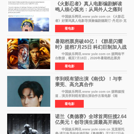
《火影忍者》真人电影编剧解读
鸣人核心弧光：从局外人之痛到
自我觉醒
中国娱乐网讯 www yule com cn 《火影忍
者》好莱坞真人电影导演兼编剧德斯汀·丹尼尔·克
雷顿近日在采访中分享了对主角鸣人成长弧光的
看电影
理解，透露电影将深入探索鸣人作为局外人的情
感历程。
暑期档票房破40亿！《群星闪耀
时》提档7月25日 科幻巨制加入战
局
中国娱乐网讯 www yule com cn 据网络平
台数据，截至7月18日，2026年暑期档总票房
（含预售）已正式突破40亿元大关，年度总票房
看电影
也随之逼近197亿元。超百部中外佳片同台竞技，
点燃了盛夏的电
李到晛有望出演《南伐》！与李
秉宪、高允真合作
中国娱乐网讯 www yule com cn 据韩媒报
道，演员李到晛有望出演动作古装电影《南
伐》，与李秉宪、高允真合作，引发关注。
看电影
该片为动作古装片，讲述朝鲜初期，为了解救被
倭寇绑走的俘虏，9
诺兰《奥德赛》全球首周狂揽2.64
亿美元！创导演生涯最高开画纪
录
中国娱乐网讯 www yule com cn 克里斯托
弗·诺兰执导的史诗巨制《奥德赛》于7月17日全