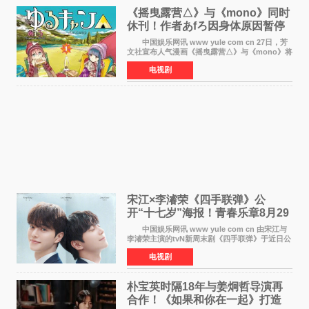
《摇曳露营△》与《mono》同时
休刊！作者あfろ因身体原因暂停
双连载
中国娱乐网讯 www yule com cn 27日，芳
文社宣布人气漫画《摇曳露营△》与《mono》将
暂停连载一段时间，原因是漫画家あfろ身体状况
电视剧
不佳。 编辑部表示：一直承蒙各位对
《mono》的喜爱，
宋江×李濬荣《四手联弹》公
开“十七岁”海报！青春乐章8月29
日奏响
中国娱乐网讯 www yule com cn 由宋江与
李濬荣主演的tvN新周末剧《四手联弹》于近日公
开十七岁版海报，以充满青春气息的画面再度点
电视剧
燃观众期待。 海报中，宋江与李濬荣并肩站
在音乐教室的
朴宝英时隔18年与姜炯哲导演再
合作！《如果和你在一起》打造