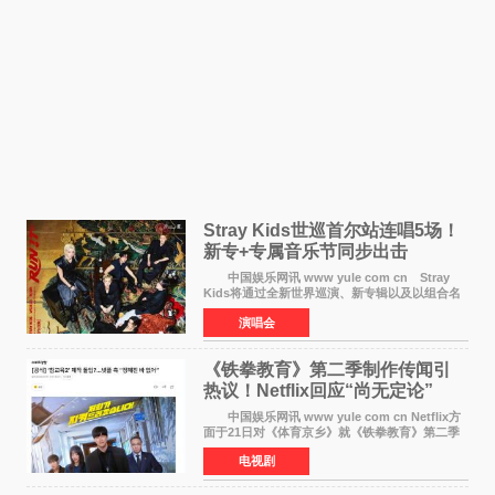
Stray Kids世巡首尔站连唱5场！
新专+专属音乐节同步出击
中国娱乐网讯 www yule com cn Stray
Kids将通过全新世界巡演、新专辑以及以组合名
义打造的专属音乐节等一系列全球活动，开启事
演唱会
业发展的全新篇章。 Stray Kids将于7月25日
至26日、29日
《铁拳教育》第二季制作传闻引
热议！Netflix回应“尚无定论”
中国娱乐网讯 www yule com cn Netflix方
面于21日对《体育京乡》就《铁拳教育》第二季
制作传闻划清界限，表示尚无定论。然而，业界
电视剧
却有传闻称已就《铁拳教育》第二季的制作展开
了讨论——《