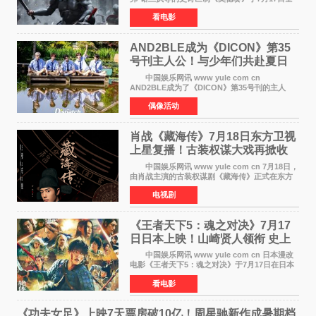
球上映，首周末票房表现远超预期——北美首周
看电影
三天粗报1 245亿美元（开画3919馆），全球首周
2 641亿美元
AND2BLE成为《DICON》第35
号刊主人公！与少年们共赴夏日
之约
中国娱乐网讯 www yule com cn
AND2BLE成为了《DICON》第35号刊的主人
公，本期标题为And The Summer。作为出道后
偶像活动
首次担任杂志画报主角的完整体，AND2BLE用清
澈的少年感与全新的夏天相遇了
肖战《藏海传》7月18日东方卫视
上星复播！古装权谋大戏再掀收
视热潮
中国娱乐网讯 www yule com cn 7月18日，
由肖战主演的古装权谋剧《藏海传》正式在东方
卫视上星复播，引发广泛关注。该剧此前已在网
电视剧
络平台播出，凭借精良制作和紧凑剧情收获不俗
口碑，此次上
《王者天下5：魂之对决》7月17
日日本上映！山崎贤人领衔 史上
最大“函谷关防卫战”
中国娱乐网讯 www yule com cn 日本漫改
电影《王者天下5：魂之对决》于7月17日在日本
全国上映。这部由佐藤信介执导、山崎贤人主演
看电影
的历史动作片，改编自原泰久同名人气漫画，继
续讲述信和漂
《功夫女足》上映7天票房破10亿！周星驰新作成暑期档