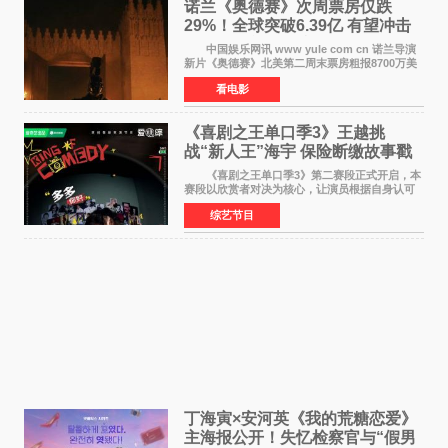
诺兰《奥德赛》次周票房仅跌
29%！全球突破6.39亿 有望冲击
13亿成诺兰最卖座电影
中国娱乐网讯 www yule com cn 诺兰导演
新片《奥德赛》北美第二周末票房粗报8700万美
元（周五至周日：2600万&rarr;3460万
看电影
&rarr;2640万），较首周1 24亿美元仅下跌29
6%，走势极为强劲，远超
《喜剧之王单口季3》王越挑
战“新人王”海宇 保险断缴故事戳
中生活痛点
《喜剧之王单口季3》第二赛段正式开启，本
赛段以欣赏者对决为核心，让演员根据自身认可
选择对手，在作品碰撞中完成一次喜剧创作者之
综艺节目
间的交流。这里有实力相当的正面对抗，也有老
朋友、老对手之
丁海寅×安河英《我的荒糖恋爱》
主海报公开！失忆检察官与“假男