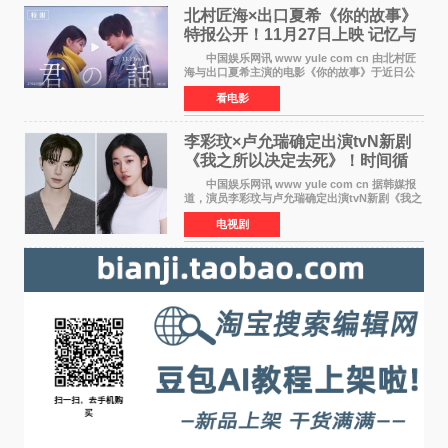
北村匠海×出口夏希《你的故事》
特报公开！11月27日上映 记忆与
初恋的奇幻交织
中国娱乐网讯 www yule com cn 由北村匠
海与出口夏希主演的电影《你的故事》于近日公
开特报影像，正式定档11月27日上映。 本片
看电影
改编自三秋缒同名小说，编剧由曾执笔《孤独摇
滚！》的吉田惠
李彩玟×卢允瑞确定出演tvN新剧
《我之所以决定去死》！时间循
环青春爱情来袭
中国娱乐网讯 www yule com cn 据韩媒报
道，演员李彩玟与卢允瑞确定出演tvN新剧《我之
所以决定去死》，分别担任男女主角。该剧预计
电视剧
将于明年播出，引发观众期待。 本剧改编自
NAVER同名人气