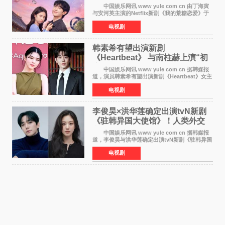
友”同居罗曼史来
中国娱乐网讯 www yule com cn 由丁海寅
与安河英主演的Netflix新剧《我的荒糖恋爱》于
近日公开主海报，正式进入开播倒计时。 海
电视剧
报中，两人并肩站在充满怀旧气息的九津麦芽村
街道上，丁
韩素希有望出演新剧
《Heartbeat》 与南柱赫上演“初
恋归来”奇幻罗曼史
中国娱乐网讯 www yule com cn 据韩媒报
道，演员韩素希有望出演新剧《Heartbeat》女主
角，与南柱赫合作，引发高度关注。 韩素希
电视剧
在剧中饰演能够看到过去的女人洪莎朗一角，因
初恋的意外
李俊昊×洪华莲确定出演tvN新剧
《驻韩异国大使馆》！人类外交
官与“龙”大使的奇幻
中国娱乐网讯 www yule com cn 据韩媒报
道，李俊昊与洪华莲确定出演tvN新剧《驻韩异国
大使馆》，分别担任男女主角，引发期待。
电视剧
该剧讲述了一位因管理驻韩异国大使馆（负责管
理居住在大韩