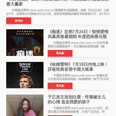
最大赢家
中国娱乐网讯 www yule com cn 据猫眼专业版数据，电影《功夫女足》上映
仅7天，总票房正式突破10亿元大关。这部由周星驰自编自导的喜剧大片，自7月11
日公映以来便展现出惊人的市场统治力。
看电影
《痴迷》定档7月24日！惊悚爱情
风暴席卷暑期档 年度恐怖黑马预
定
中国娱乐网讯 www yule com cn 2026年暑
期档又添重磅选手！万众期待的恐怖电影《痴
迷》今日正式官宣定档，将于7月24日登陆内地各
看电影
大院线。这部被业内专家誉为新世代爆款恐怖电
影的作品，将为
《哈姆雷特》7月18日内地上映！
莎翁经典首登中国大银幕
中国娱乐网讯 www yule com cn 改编自莎
士比亚同名戏剧的电影《哈姆雷特》将于7月18日
在中国内地上映。这部跨越四百年的文学经典被
看电影
搬上大银幕，为观众带来一场视觉与听觉的双重
盛宴。 《
于正发文送别白鹿：怀着嫁女儿
的心情 送走我爱的孩子
中国娱乐网讯 www yule com cn 16日，演
员白鹿正式告别欢娱影视，引发广泛关注。对
此，欢娱影视创始人于正在社交平台发文回应，