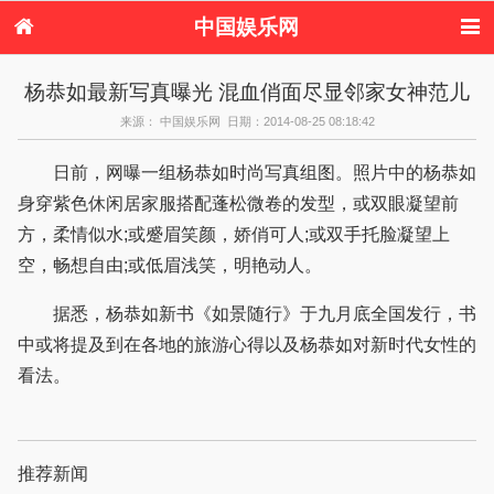
中国娱乐网
首页
新闻
女性
看电影
杨恭如最新写真曝光 混血俏面尽显邻家女神范儿
电视剧
演唱会
综艺节目
偶像活动
来源： 中国娱乐网 日期：2014-08-25 08:18:42
热周边
日前，网曝一组杨恭如时尚写真组图。照片中的杨恭如
身穿紫色休闲居家服搭配蓬松微卷的发型，或双眼凝望前
方，柔情似水;或蹙眉笑颜，娇俏可人;或双手托脸凝望上
空，畅想自由;或低眉浅笑，明艳动人。
据悉，杨恭如新书《如景随行》于九月底全国发行，书
中或将提及到在各地的旅游心得以及杨恭如对新时代女性的
看法。
推荐新闻