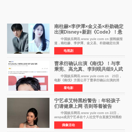
南柱赫×李伊潭×金义圣×朴勋确定
出演Disney+新剧《Code》！悬
疑犯罪惊悚明年上线
中国娱乐网讯 www yule com cn 据韩媒报
道，南柱赫、李伊潭、金义圣、朴勋确定出演
Disney+新剧《Code》，该剧预计将于明年播
电视剧
出，引发高度关注。 本剧改编自同名人气台
剧，讲述了一位往来
曹承衍确认出演《南伐》！与李
秉宪、高允真、李到晛共组9人武
士团
中国娱乐网讯 www yule com cn 23日，
电影《南伐》方面公开了曹承衍确认出演的消
息。通过歌手活动展现出独特色彩的曹承衍将在
看电影
片中饰演拥有出色弓箭技术的弓箭手，他将在这
一历史动作大片中展
宁艺卓艾特黑粉警告：年轻孩子
们​请健康上网 否则等着被告
中国娱乐网讯 www yule com cn 22日，
aespa成员宁艺卓在个人社交平台直接艾特黑粉
账号，正面喊话回应长期以来的恶意攻击，引发
偶像活动
广泛关注。 宁艺卓在文中表示，自己早已注
意到部分网友持续