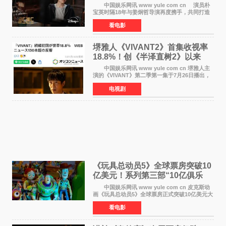
奇幻浪漫喜剧
中国娱乐网讯 www yule com cn 演员朴
宝英时隔18年与姜炯哲导演再度携手，共同打造
备受期待的浪漫喜剧新作《如果和你在一起》
看电影
（暂定名）。据OSEN报道，朴宝英将出演该片
女主角，自2008年《
堺雅人《VIVANT2》首集收视率
18.8%！创《半泽直树2》以来
TBS周日剧场最高开局
中国娱乐网讯 www yule com cn 堺雅人主
演的《VIVANT》第二季第一集于7月26日播出，
首集收视率高达18 8%，成为自2020年《半泽直
电视剧
树2》首集22%以来，TBS周日剧场最高开播收视
纪录。 考虑到
《玩具总动员5》全球票房突破10
亿美元！系列第三部“10亿俱乐
部”达成
中国娱乐网讯 www yule com cn 皮克斯动
画《玩具总动员5》全球票房正式突破10亿美元大
关。截至上周末，该片全球累计票房已达10 22亿
看电影
美元，其中北美市场贡献4 48亿美元，中国内地
票房达2 82