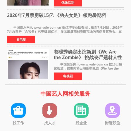
偶像活动
字里行间流露不舍与祝福。 于正透露，以前
每次有演员到期不
2026年7月票房破15亿 《功夫女足》领跑暑期档
中国娱乐网讯 www yule com cn 据灯塔专业版数据，截至7月14日，2026年
7月总票房（含预售）已突破15亿元，显示出暑期档电影市场的强劲复苏势头。在
众多上映影片中，《功夫女足》《小黄人与大
看电影
都暻秀确定出演新剧《We Are
the Zombie》 挑战丧尸题材人性
喜剧
中国娱乐网讯 www yule com cn 据16日独
家报道，都暻秀将出演新电视剧《We Are the
Zombie》，在剧中饰演主演金仁钟一角，挑战与
电视剧
以往丧尸题材截然不同的人性喜剧。 新剧
《We Are t
中国艺人网相关服务
找工作
找人才
找企业
附近职位