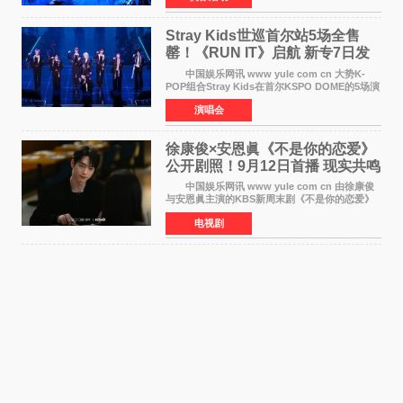
音乐，收录了成员们想着
Stray Kids世巡首尔站5场全售
罄！《RUN IT》启航 新专7日发
行
中国娱乐网讯 www yule com cn 大势K-
POP组合Stray Kids在首尔KSPO DOME的5场演
唱会全部售罄，为新世界巡演拉开序幕。据所属
演唱会
社JYP娱乐透露，Stray Kids于上月25至26日、
29日及本月1至2日
徐康俊×安恩眞《不是你的恋爱》
公开剧照！9月12日首播 现实共鸣
罗曼史来袭
中国娱乐网讯 www yule com cn 由徐康俊
与安恩眞主演的KBS新周末剧《不是你的恋爱》
于近日公开首波剧照，正式定档9月12日首
电视剧
播。 剧照中，徐康俊与安恩眞并肩而坐，眼
神中流露出复杂而微