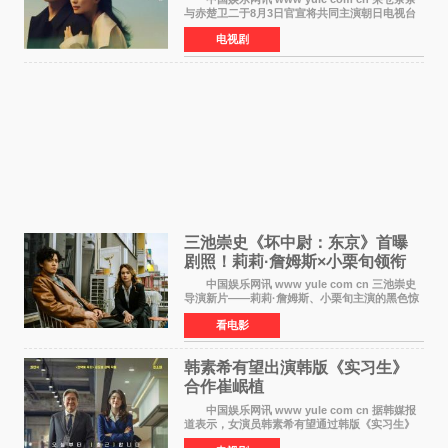
与赤楚卫二于8月3日官宣将共同主演朝日电视台
日剧《兄妹》（10月开播，每周六晚10点播
电视剧
出）。这也是荣仓奈奈继TBS剧集《为了N》之
后，暌违12年再度担
三池崇史《坏中尉：东京》首曝
剧照！莉莉·詹姆斯×小栗旬领衔
黑色惊悚再升级
中国娱乐网讯 www yule com cn 三池崇史
导演新片——莉莉·詹姆斯、小栗旬主演的黑色惊
悚电影《坏中尉：东京》首曝剧照。继阿贝尔·费
看电影
拉拉&times;哈威·凯特尔的1992年《坏中尉》和
沃纳·赫
韩素希有望出演韩版《实习生》
合作崔岷植
中国娱乐网讯 www yule com cn 据韩媒报
道表示，女演员韩素希有望通过韩版《实习生》
回归荧幕，合作前辈演员崔岷植。 根据消息