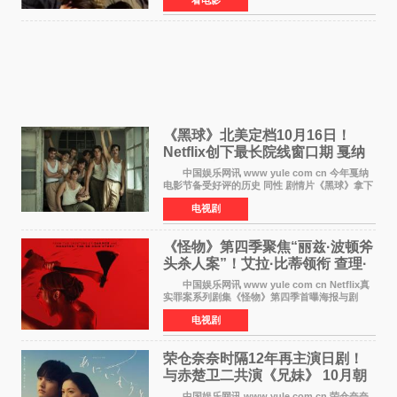
正式视觉图与正式预告片。同时，三人乐队
chilldspot为该片创
《黑球》北美定档10月16日！
Netflix创下最长院线窗口期 戛纳
最佳导演加持
中国娱乐网讯 www yule com cn 今年戛纳
电影节备受好评的历史 同性 剧情片《黑球》拿下
Netflix美国发行电影的最长院线放映期——该片
电视剧
最新定档今年10月16日美国影院上映（此前定档
11月6日，如
《怪物》第四季聚焦“丽兹·波顿斧
头杀人案”！艾拉·比蒂领衔 查理·
汉纳姆、莎拉·保
中国娱乐网讯 www yule com cn Netflix真
实罪案系列剧集《怪物》第四季首曝海报与剧
照，聚焦鹅妈妈童谣亦有记载的著名血腥杀人案
电视剧
——丽兹·波顿砍死生父与继母案。 本季由艾
拉·比蒂饰
荣仓奈奈时隔12年再主演日剧！
与赤楚卫二共演《兄妹》 10月朝
日新档开播
中国娱乐网讯 www yule com cn 荣仓奈奈