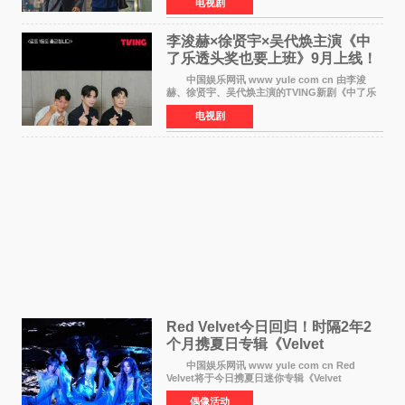
电视剧
表示，演员韩素希目前已经结束了电视剧《Y计
划》的拍摄工
李浚赫×徐贤宇×吴代焕主演《中
了乐透头奖也要上班》9月上线！
TVING先网后台
中国娱乐网讯 www yule com cn 由李浚
赫、徐贤宇、吴代焕主演的TVING新剧《中了乐
透头奖也要上班》定档9月10日播出，随后于9月
电视剧
14日起登陆tvN月火档，实现先网后台双平台播出
模式。 本剧改
Red Velvet今日回归！时隔2年2
个月携夏日专辑《Velvet
Summer》重启完整体活动
中国娱乐网讯 www yule com cn Red
Velvet将于今日携夏日迷你专辑《Velvet
Summer》时隔2年2个月重启完整体活动。这张
偶像活动
于8月3日发行的专辑，主打柔和成熟氛围的夏日