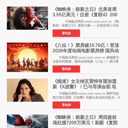
《蜘蛛侠：崭新之日》北美首周
3.55亿美元！仅差《复联4》200
万 影史第二全球开画
中国娱乐网讯 www yule com cn 《蜘
蛛侠：崭新之日》票房大爆——北美首周三天粗
报3 55亿美元，仅比影史最高北美开画《复仇者
看电影
联盟4：终局之战》的3 571亿美元少200万出头，
精报调整后仍
《八仙！》票房破10.76亿！登顶
2026年度动画电影票房榜 国风动
画逆袭暑期档
中国娱乐网讯 www yule com cn 据猫眼专
业版实时数据，国风动画电影《八仙！》累计票
房突破10 76亿元，超过《熊出没·年年有熊》，
看电影
暂列2026年度动画影片票房榜冠军。该片自暑期
档登陆院线以
《痴迷》女主纳瓦雷特有望加盟
新《X战警》！已与导演会面 坦
言“魔形女一直很酷”
中国娱乐网讯 www yule com cn 继萨玛拉·
维文将出演新《X战警》电影白皇后的消息后，今
年暑期档大热恐怖片《痴迷》女主角印达·纳瓦雷
看电影
特也有望加盟这部备受瞩目的漫威新作——目前
还处于有
《蜘蛛侠：崭新之日》周四提前
场狂揽7200万美元！刷新《复联