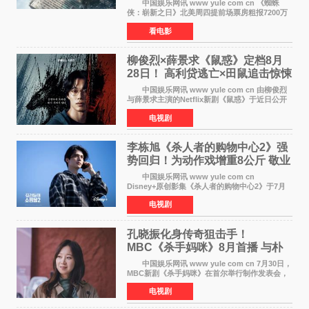
4》保持影史纪录
中国娱乐网讯 www yule com cn 《蜘蛛
侠：崭新之日》北美周四提前场票房粗报7200万
美元，创下影史单片北美提前场票房新纪录——
看电影
此前该纪录由《复仇者联盟4：终局之战》的6000
万美元保持，本
柳俊烈×薛景求《鼠惑》定档8月
28日！ 高利贷逃亡×田鼠追击惊悚
来袭
中国娱乐网讯 www yule com cn 由柳俊烈
与薛景求主演的Netflix新剧《鼠惑》于近日公开
主海报，正式定档8月28日上线。 海报中，柳
电视剧
俊烈与薛景求背对背站立，各自朝向相反方向，
幽暗的色调与
李栋旭《杀人者的购物中心2》强
势回归！为动作戏增重8公斤 敬业
获赞
中国娱乐网讯 www yule com cn
Disney+原创影集《杀人者的购物中心2》于7月
22日正式上线，由男神李栋旭主演的郑进湾以2 0
电视剧
完全体强势回归。该剧第一季曾被《纽约时报》
评选为全球最佳影集之一
孔晓振化身传奇狙击手！
MBC《杀手妈咪》8月首播 与朴
恩斌展开收视对决
中国娱乐网讯 www yule com cn 7月30日，
MBC新剧《杀手妈咪》在首尔举行制作发表会，
主演孔晓振、郑准元、李相二、无真星、崔宇
电视剧
成、李银泉等人一同出席，为新剧宣传造势。这
是孔晓振继《毛骨