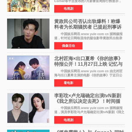
Corner等平台发布的7月新番首周排行榜显示，
由京都动画制作的《二十世纪电气目录》在多个
电视剧
榜单中表现亮眼，位列AniLab全球TOP10第十
名。该剧改编自结
黄政民公司否认出轨爆料！称爆
料者为长期骚扰者 已提起刑事诉
讼
中国娱乐网讯 www yule com cn 据韩媒报
道，针对近日网络流传的疑似影帝黄政民出轨录
音及短信爆料，黄政民所属经纪公司于今日正式
偶像活动
发表声明，明确否认相关传闻。 公司表示，
爆料者是一名长
北村匠海×出口夏希《你的故事》
特报公开！11月27日上映 记忆与
初恋的奇幻交织
中国娱乐网讯 www yule com cn 由北村匠
海与出口夏希主演的电影《你的故事》于近日公
开特报影像，正式定档11月27日上映。 本片
看电影
改编自三秋缒同名小说，编剧由曾执笔《孤独摇
滚！》的吉田惠
李彩玟×卢允瑞确定出演tvN新剧
《我之所以决定去死》！时间循
环青春爱情来袭
中国娱乐网讯 www yule com cn 据韩媒报
道，演员李彩玟与卢允瑞确定出演tvN新剧《我之
所以决定去死》，分别担任男女主角。该剧预计
电视剧
将于明年播出，引发观众期待。 本剧改编自
NAVER同名人气