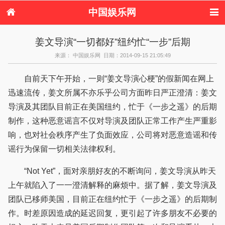
中国娱乐网
首页
新闻
女性
看电影
姜文导演“一切都好”纽约忙“一步”后期
电视剧
演唱会
综艺节目
偶像活动
来源： 中国娱乐网 日期：2014-09-15 21:05:49
热周边
自前天下午开始，一则“姜文导演心梗”的假新闻在网上
迅速流传，姜文所属不亦乐乎公司方面昨日严正澄清：姜文
导演及其团队目前正在美国纽约，忙于《一步之遥》的后期
制作，这种恶意谣言不仅对导演及团队正常工作产生严重影
响，也对社会秩序产生了负面效应，公司将对恶意造谣和传
谣行为保留一切相关法律权利。
“Not Yet”，面对亲朋好友的不断询问，姜文导演从昨天
上午就陷入了一一澄清解释的麻烦中。据了解，姜文导演及
团队已移师美国，目前正在纽约忙于《一步之遥》的后期制
作。时差原因造成的延迟回复，更引起了许多朋友不必要的