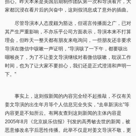
担心。昨天本来是美国后期制作团队第一次和导演看片，大
家都沉浸在看片后的兴奋中，这则假消息成了意外的插曲。
尽管导演本人态度颇为豁达，但谣言传播面之广，已对
其产生严重影响，不亦乐乎公司方面表示，导演本来不打算
理会，但昨天一整天都有朋友来电询问，一些朋友还非要求
导演在微信中咳嗽一声证明，“导演咳了一下午，都要咳出
咽喉炎了，为了不让姜文导演继续对着微信咳嗽，耽误工作
时间，也为了让大家不要担心，我们还是正式澄清和声明一
下。”
事实上，这则假新闻的内容完全经不起推敲，不仅有关
姜文导演的出生年月等个人信息完全失实，“去阜新演出”等
内容更是不知所云。有网友查到这则新闻的主体内容是
2005年8月《北京娱乐信报》刊发的高秀敏去世的新闻，被
恶意修改名字后恶性传播。此举不仅是对姜文导演不敬，更