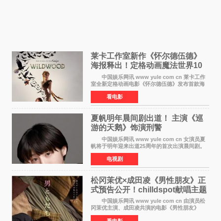
莱卡工作室新作《怀尔德伍德》
海报释出！定格动画魔法世界10
月开启
中国娱乐网讯 www yule com cn 莱卡工作
室全新定格动画电影《怀尔德伍德》发布首款海
报，女孩为找回弟弟走入黑暗、宏大的林中魔法
看电影
世界，一场关于勇气与亲情的奇幻冒险即将展
开。 本片由特
夏帆明年晨间剧出道！ 主演《巡
游的天鹅》饰演刑警
中国娱乐网讯 www yule com cn 女演员夏
帆将于明年迎来出道25周年的首次出演晨间剧。
NHK于8月4日宣布她将出演明年（2027年度）上
电视剧
半期的晨间剧《巡游的天鹅》，饰演与女主角森
田望智饰演的生
松冈茉优×成田凌《男性朋友》正
式预告公开！chilldspot献唱主题
曲​
中国娱乐网讯 www yule com cn 由演员松
冈茉优主演、成田凌共演的电影《男性朋友》
（三岛有纪子执导，11月6日上映）于8月5日公开
看电影