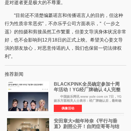
是对逝者更是极大的不尊重。
“目前还不清楚编纂谣言和传播谣言人的目的，但这种
行为性质非常恶劣”，不亦乐乎公司方面表示，“《一步之
遥》的拍摄和剪接虽然工作繁重，但姜文导演身体状况非常
好，也不会影响到12月18日的正式上映。希望关心姜文导
演的朋友放心，对恶意传谣的人，我们也保留一切法律权
利”。
推荐新闻
BLACKPINK全员确定参加十周
年活动！YG经厂牌确认 4人完整
体合体成行
中国娱乐网讯 www yule com cn 7日，YG
娱乐方面相关人士表示：经厂牌确认后，最终确
定4名成员均将出席。YG方面最终确认了智秀、
偶像活动
JENNIE、ROS&Eacute;、LISA四位
BLACKPINK成员全员出席，使组
安田章大×能年玲奈《平行与垂
直》剧照公开！自闭症哥哥与结