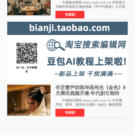
婚前夕妹妹直面未来
中国娱乐网讯 www yule com cn 安田章大
与能年玲奈双主演的电影《平行与垂直》公开剧
照，该片将于8月28日上映。 本片围绕患有自
电视剧
闭症谱系障碍的哥哥大贵（安田章大 饰）与即将
结婚的妹妹
辛芷蕾尹昉陈坤高伟光《金色》8
月腾讯视频开播 年代剧引期待
中国娱乐网讯 www yule com cn 辛芷蕾、
尹昉、陈坤、高伟光主演的《金色》播前招商，
预计8月腾讯视频开播。这部年代剧汇集了众多实
电视剧
力派演员，阵容强大，引发了观众的广泛关
注。 《金色》