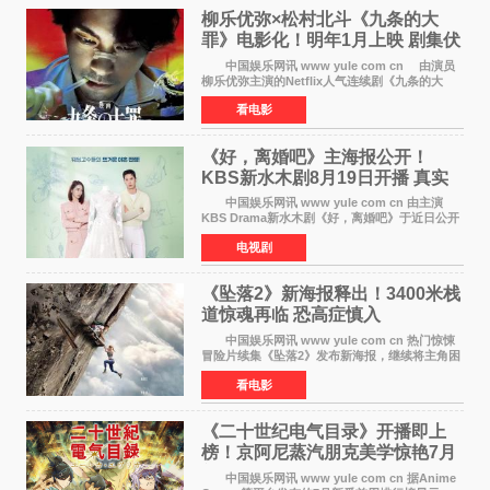
柳乐优弥×松村北斗《九条的大
罪》电影化！明年1月上映 剧集伏
笔将全面揭晓
中国娱乐网讯 www yule com cn 由演员
柳乐优弥主演的Netflix人气连续剧《九条的大
罪》正式宣布改编为电影，将于明年1月8日全国
看电影
上映。柳乐优弥与SixTONES松村北斗再度联
手，为观众带来这部
《好，离婚吧》主海报公开！
KBS新水木剧8月19日开播 真实
离婚体验记来袭
中国娱乐网讯 www yule com cn 由主演
KBS Drama新水木剧《好，离婚吧》于近日公开
主海报，正式进入开播倒计时。 海报中，男
电视剧
女主角背对背站立，各自望向不同方向，中央的
空白与冷漠的表情
《坠落2》新海报释出！3400米栈
道惊魂再临 恐高症慎入
中国娱乐网讯 www yule com cn 热门惊悚
冒险片续集《坠落2》发布新海报，继续将主角困
于绝境高处——这一次，是摇摇欲坠的徒步栈
看电影
道。该片将于今年9月2日北美上映，恐高症患者
请提前做好心理
《二十世纪电气目录》开播即上
榜！京阿尼蒸汽朋克美学惊艳7月
新番季
中国娱乐网讯 www yule com cn 据Anime