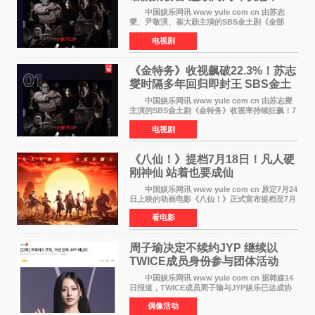
中国娱乐网讯 www yule com cn 由苏志
燮、尹敬淏、崔大勋主演的SBS金土剧《金部
长》持续席卷全球，收获海内外观众热烈反
电视剧
响。 15日，据Netflix官方排行榜网站Tudum
公布的数据，SBS金土剧《
《金特务》收视飙破22.3%！苏志
燮时隔多年回归即封王 SBS金土
剧新纪录诞生
中国娱乐网讯 www yule com cn 由苏志燮
主演的SBS金土剧《金特务》收视率持续狂飙！7
月11日播出的第6集全国平均收视率高达22 3%，
电视剧
瞬间最高更冲上26 4%，不仅再度刷新自身纪
录，更稳坐同时段
《八仙！》提档7月18日！凡人硬
刚神仙 站着也要成仙
中国娱乐网讯 www yule com cn 原定7月24
日上映的动画电影《八仙！》正式宣布提档至7月
18日。这部国风动画大片将八仙过海，各显神通
看电影
这句刻在国人DNA里的俗语玩出了新花样——影
片讲述凡人
周子瑜决定不续约JYP 继续以
TWICE成员身份参与团体活动
中国娱乐网讯 www yule com cn 据韩媒14
日报道，TWICE成员周子瑜与JYP娱乐已达成协
议，不再续签个人专属合约，但她将继续参与
偶像活动
TWICE的完整团体活动。 周子瑜于2015年通