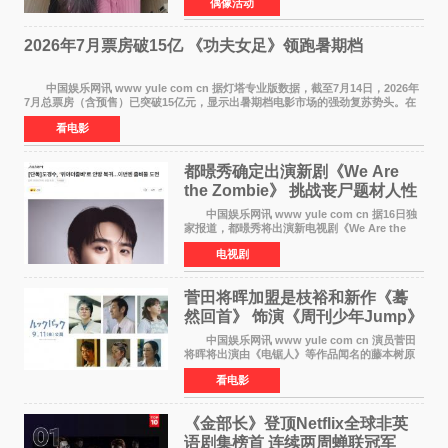
偶像活动
字里行间流露不舍与祝福。 于正透露，以前
每次有演员到期不
2026年7月票房破15亿 《功夫女足》领跑暑期档
中国娱乐网讯 www yule com cn 据灯塔专业版数据，截至7月14日，2026年
7月总票房（含预售）已突破15亿元，显示出暑期档电影市场的强劲复苏势头。在
众多上映影片中，《功夫女足》《小黄人与大
看电影
都暻秀确定出演新剧《We Are
the Zombie》 挑战丧尸题材人性
喜剧
中国娱乐网讯 www yule com cn 据16日独
家报道，都暻秀将出演新电视剧《We Are the
Zombie》，在剧中饰演主演金仁钟一角，挑战与
电视剧
以往丧尸题材截然不同的人性喜剧。 新剧
《We Are t
菅田将晖加盟是枝裕和新作《蓦
然回首》 饰演《周刊少年Jump》
编辑
中国娱乐网讯 www yule com cn 演员菅田
将晖将出演由《电锯人》等作品闻名的藤本树原
作漫画改编的电影《蓦然回首》（是枝裕和导
看电影
演）。菅田饰演的角色是初中时代两位主人公带
着完成的作品前去
《金部长》登顶Netflix全球非英
语剧集榜首 连续两周蝉联冠军