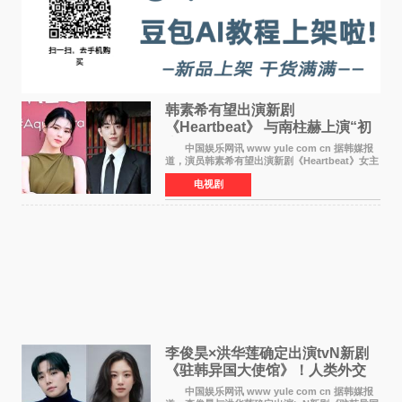
韩素希有望出演新剧
《Heartbeat》 与南柱赫上演“初
恋归来”奇幻罗曼史
中国娱乐网讯 www yule com cn 据韩媒报
道，演员韩素希有望出演新剧《Heartbeat》女主
角，与南柱赫合作，引发高度关注。 韩素希
电视剧
在剧中饰演能够看到过去的女人洪莎朗一角，因
初恋的意外
李俊昊×洪华莲确定出演tvN新剧
《驻韩异国大使馆》！人类外交
官与“龙”大使的奇幻
中国娱乐网讯 www yule com cn 据韩媒报