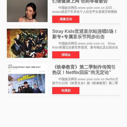
们​请健康上网 否则等着被告
中国娱乐网讯 www yule com cn 22日，
aespa成员宁艺卓在个人社交平台直接艾特黑粉
账号，正面喊话回应长期以来的恶意攻击，引发
偶像活动
广泛关注。 宁艺卓在文中表示，自己早已注
意到部分网友持续
Stray Kids世巡首尔站连唱5场！
新专+专属音乐节同步出击
中国娱乐网讯 www yule com cn Stray
Kids将通过全新世界巡演、新专辑以及以组合名
义打造的专属音乐节等一系列全球活动，开启事
演唱会
业发展的全新篇章。 Stray Kids将于7月25日
至26日、29日
《铁拳教育》第二季制作传闻引
热议！Netflix回应“尚无定论”
中国娱乐网讯 www yule com cn Netflix方
面于21日对《体育京乡》就《铁拳教育》第二季
制作传闻划清界限，表示尚无定论。然而，业界
电视剧
却有传闻称已就《铁拳教育》第二季的制作展开
了讨论——《