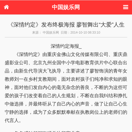
中国娱乐网
首页
新闻
女性
看电影
《深情约定》发布终极海报 廖智舞出“大爱”人生
电视剧
演唱会
综艺节目
偶像活动
来源： 中国娱乐网 日期：2014-10-10 08:33:10
热周边
深情约定海报_
《深情约定》由重庆金佛山文化传媒有限公司、重庆鼎
盛影业公司、北京九州全国中小学电影教育供片中心联合出
品，由新生代导演大飞执导，主要讲述了廖智饰演的青年女
教师刘一在乡村支教期间，面对农村孩子们纯净和求知的眼
神，面对他们发自内心的毫无杂念的善良，不断的为这些可
爱的孩子们改变着自己的人生规划，不断在自我纠结和挣扎
中做选择，并最终听从了自己内心的声音，做了让自己心生
宁静的选择，成为了众多默默奉献在执教岗位上的老师们的
代言人。