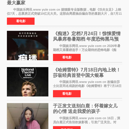
最大赢家
中国娱乐网讯 www yule com cn 据猫眼专业版数据，电影《功夫女足》上映
仅7天，总票房正式突破10亿元大关。这部由周星驰自编自导的喜剧大片，自7月11
日公映以来便展现出惊人的市场统治力。
看电影
《痴迷》定档7月24日！惊悚爱情
风暴席卷暑期档 年度恐怖黑马预
定
中国娱乐网讯 www yule com cn 2026年暑
期档又添重磅选手！万众期待的恐怖电影《痴
迷》今日正式官宣定档，将于7月24日登陆内地各
看电影
大院线。这部被业内专家誉为新世代爆款恐怖电
影的作品，将为
《哈姆雷特》7月18日内地上映！
莎翁经典首登中国大银幕
中国娱乐网讯 www yule com cn 改编自莎
士比亚同名戏剧的电影《哈姆雷特》将于7月18日
在中国内地上映。这部跨越四百年的文学经典被
看电影
搬上大银幕，为观众带来一场视觉与听觉的双重
盛宴。 《
于正发文送别白鹿：怀着嫁女儿
的心情 送走我爱的孩子
中国娱乐网讯 www yule com cn 16日，演
员白鹿正式告别欢娱影视，引发广泛关注。对
此，欢娱影视创始人于正在社交平台发文回应，