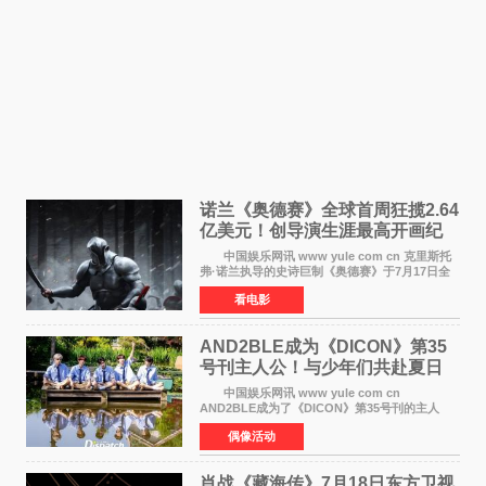
诺兰《奥德赛》全球首周狂揽2.64
亿美元！创导演生涯最高开画纪
录
中国娱乐网讯 www yule com cn 克里斯托
弗·诺兰执导的史诗巨制《奥德赛》于7月17日全
球上映，首周末票房表现远超预期——北美首周
看电影
三天粗报1 245亿美元（开画3919馆），全球首周
2 641亿美元
AND2BLE成为《DICON》第35
号刊主人公！与少年们共赴夏日
之约
中国娱乐网讯 www yule com cn
AND2BLE成为了《DICON》第35号刊的主人
公，本期标题为And The Summer。作为出道后
偶像活动
首次担任杂志画报主角的完整体，AND2BLE用清
澈的少年感与全新的夏天相遇了
肖战《藏海传》7月18日东方卫视