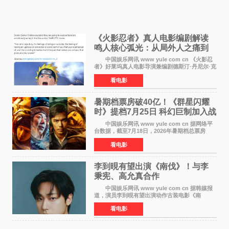
《火影忍者》真人电影编剧解读
鸣人核心弧光：从局外人之痛到
自我觉醒
中国娱乐网讯 www yule com cn 《火影忍
者》好莱坞真人电影导演兼编剧德斯汀·丹尼尔·克
雷顿近日在采访中分享了对主角鸣人成长弧光的
看电影
理解，透露电影将深入探索鸣人作为局外人的情
感历程。
暑期档票房破40亿！《群星闪耀
时》提档7月25日 科幻巨制加入战
局
中国娱乐网讯 www yule com cn 据网络平
台数据，截至7月18日，2026年暑期档总票房
（含预售）已正式突破40亿元大关，年度总票房
看电影
也随之逼近197亿元。超百部中外佳片同台竞技，
点燃了盛夏的电
李到晛有望出演《南伐》！与李
秉宪、高允真合作
中国娱乐网讯 www yule com cn 据韩媒报
道，演员李到晛有望出演动作古装电影《南
伐》，与李秉宪、高允真合作，引发关注。
看电影
该片为动作古装片，讲述朝鲜初期，为了解救被
倭寇绑走的俘虏，9