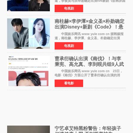
道，李俊昊与洪华莲确定出演tvN新剧《驻韩异国
大使馆》，分别担任男女主角，引发期待。
电视剧
该剧讲述了一位因管理驻韩异国大使馆（负责管
理居住在大韩
南柱赫×李伊潭×金义圣×朴勋确定
出演Disney+新剧《Code》！悬
疑犯罪惊悚明年上线
中国娱乐网讯 www yule com cn 据韩媒报
道，南柱赫、李伊潭、金义圣、朴勋确定出演
Disney+新剧《Code》，该剧预计将于明年播
电视剧
出，引发高度关注。 本剧改编自同名人气台
剧，讲述了一位往来
曹承衍确认出演《南伐》！与李
秉宪、高允真、李到晛共组9人武
士团
中国娱乐网讯 www yule com cn 23日，
电影《南伐》方面公开了曹承衍确认出演的消
息。通过歌手活动展现出独特色彩的曹承衍将在
看电影
片中饰演拥有出色弓箭技术的弓箭手，他将在这
一历史动作大片中展
宁艺卓艾特黑粉警告：年轻孩子