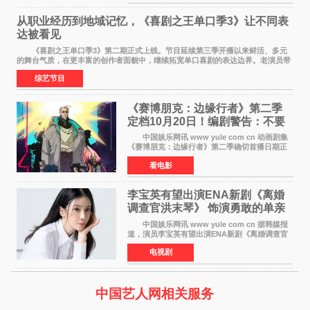
过生存节目《SIXTE
从职业经历到地域记忆，《喜剧之王单口季3》让不同表
达被看见
《喜剧之王单口季3》第二期正式上线。节目延续第三季开播以来鲜活、多元
的舞台气质，在更丰富的创作者面貌中，继续拓宽单口喜剧的表达边界。老演员带
着更加成熟的文本与舞台掌控回归，新面孔则
综艺节目
《赛博朋克：边缘行者》第二季
定档10月20日！编剧警告：不要
对角色投入太深
中国娱乐网讯 www yule com cn 动画剧集
《赛博朋克：边缘行者》第二季确切首播日期正
式敲定——将于10月20日在Netflix全球上线。此
看电影
前，Netflix韩国官方账号曾短暂出现这一日期信
息，随后迅
李宝英有望出演ENA新剧《离婚
调查官洪末琴》 饰演勇敢的单亲
妈妈家事调查官
中国娱乐网讯 www yule com cn 据韩媒报
道，演员李宝英有望出演ENA新剧《离婚调查官
洪末琴》女主角，引发观众期待。 李宝英在
电视剧
剧中饰演家庭法院家事调查官洪末琴一角——即
使在极限状况
中国艺人网相关服务