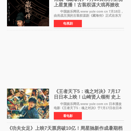
上星复播！古装权谋大戏再掀收
视热潮
中国娱乐网讯 www yule com cn 7月18日，
由肖战主演的古装权谋剧《藏海传》正式在东方
卫视上星复播，引发广泛关注。该剧此前已在网
电视剧
络平台播出，凭借精良制作和紧凑剧情收获不俗
口碑，此次上
《王者天下5：魂之对决》7月17
日日本上映！山崎贤人领衔 史上
最大“函谷关防卫战”
中国娱乐网讯 www yule com cn 日本漫改
电影《王者天下5：魂之对决》于7月17日在日本
全国上映。这部由佐藤信介执导、山崎贤人主演
看电影
的历史动作片，改编自原泰久同名人气漫画，继
续讲述信和漂
《功夫女足》上映7天票房破10亿！周星驰新作成暑期档