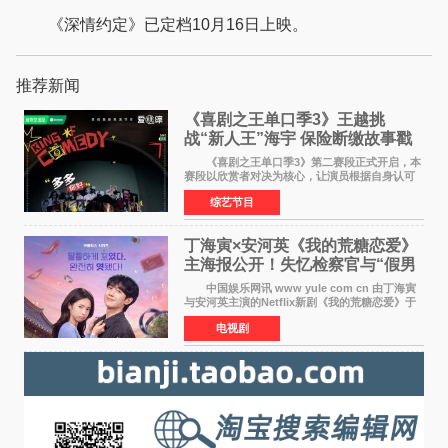
《深情约定》已定档10月16日上映。
推荐新闻
《喜剧之王单口季3》王越挑
战“新人王”海宇 保险断缴故事戳
中生活痛点
《喜剧之王单口季3》第二赛段正式开启，本
赛段以欣赏者对决为核心，让演员根据自身认可
选择对手，在作品碰撞中完成一次喜剧创作者之
综艺节目
间的交流。这里有实力相当的正面对抗，也有老
朋友、老对手之
丁海寅×安河英《我的荒糖恋爱》
主海报公开！失忆检察官与“假男
友”同居罗曼史来
中国娱乐网讯 www yule com cn 由丁海寅
与安河英主演的Netflix新剧《我的荒糖恋爱》于
近日公开主海报，正式进入开播倒计时。 海
电视剧
报中，两人并肩站在充满怀旧气息的九津麦芽村
街道上，丁