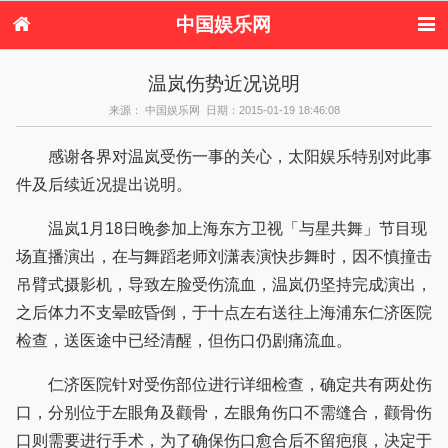
中国娱乐网
首页
新闻
女性
看电影
温岚伤势近况说明
电视剧
演唱会
综艺节目
偶像活动
来源： 中国娱乐网 日期：2015-01-19 18:46:08
热周边
感谢各界对温岚受伤一事的关心，太阳娱乐特别对此事
件及后续近况提出说明。
温岚1月18日晚参加上海东方卫视「与星共舞」节目现
场直播演出，在与舞蹈老师刘潇表演快步舞时，因不慎撞击
吊臂式摄影机，导致左脸受伤流血，温岚仍坚持完成演出，
之后体力不支晕眩昏倒，于十点左右送往上海浦东仁济医院
检查，送医途中已经清醒，但伤口仍剧痛流血。
仁济医院针对受伤部位进行详细检查，确定共有两处伤
口，分别位于左眼角及颧骨，左眼角伤口不需缝合，颧骨伤
口则需要进行手术，为了确保伤口愈合后不留疤痕，决定于