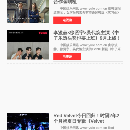
合作崔岷植
中国娱乐网讯 www yule com cn 据韩媒报
道表示，女演员韩素希有望通过韩版《实习生》
回归荧幕，合作前辈演员崔岷植。 根据消息
电视剧
表示，演员韩素希目前已经结束了电视剧《Y计
划》的拍摄工
李浚赫×徐贤宇×吴代焕主演《中
了乐透头奖也要上班》9月上线！
TVING先网后台
中国娱乐网讯 www yule com cn 由李浚
赫、徐贤宇、吴代焕主演的TVING新剧《中了乐
透头奖也要上班》定档9月10日播出，随后于9月
电视剧
14日起登陆tvN月火档，实现先网后台双平台播出
模式。 本剧改
Red Velvet今日回归！时隔2年2
个月携夏日专辑《Velvet
Summer》重启完整体活动
中国娱乐网讯 www yule com cn Red