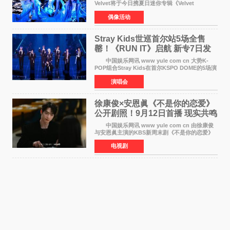
Velvet将于今日携夏日迷你专辑《Velvet
Summer》时隔2年2个月重启完整体活动。这张
偶像活动
于8月3日发行的专辑，主打柔和成熟氛围的夏日
音乐，收录了成员们想着
Stray Kids世巡首尔站5场全售
罄！《RUN IT》启航 新专7日发
行
中国娱乐网讯 www yule com cn 大势K-
POP组合Stray Kids在首尔KSPO DOME的5场演
唱会全部售罄，为新世界巡演拉开序幕。据所属
演唱会
社JYP娱乐透露，Stray Kids于上月25至26日、
29日及本月1至2日
徐康俊×安恩眞《不是你的恋爱》
公开剧照！9月12日首播 现实共鸣
罗曼史来袭
中国娱乐网讯 www yule com cn 由徐康俊
与安恩眞主演的KBS新周末剧《不是你的恋爱》
于近日公开首波剧照，正式定档9月12日首
电视剧
播。 剧照中，徐康俊与安恩眞并肩而坐，眼
神中流露出复杂而微