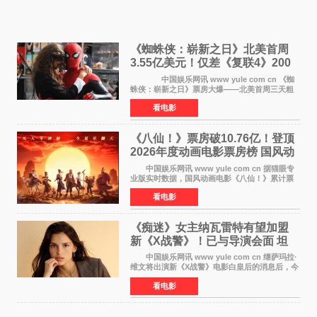
《蜘蛛侠：崭新之日》北美首周
3.55亿美元！仅差《复联4》200
万 影史第二全球开画
中国娱乐网讯 www yule com cn 《蜘
蛛侠：崭新之日》票房大爆——北美首周三天粗
报3 55亿美元，仅比影史最高北美开画《复仇者
看电影
联盟4：终局之战》的3 571亿美元少200万出头，
精报调整后仍
《八仙！》票房破10.76亿！登顶
2026年度动画电影票房榜 国风动
画逆袭暑期档
中国娱乐网讯 www yule com cn 据猫眼专
业版实时数据，国风动画电影《八仙！》累计票
房突破10 76亿元，超过《熊出没·年年有熊》，
看电影
暂列2026年度动画影片票房榜冠军。该片自暑期
档登陆院线以
《痴迷》女主纳瓦雷特有望加盟
新《X战警》！已与导演会面 坦
言“魔形女一直很酷”
中国娱乐网讯 www yule com cn 继萨玛拉·
维文将出演新《X战警》电影白皇后的消息后，今
年暑期档大热恐怖片《痴迷》女主角印达·纳瓦雷
看电影
特也有望加盟这部备受瞩目的漫威新作——目前
还处于有