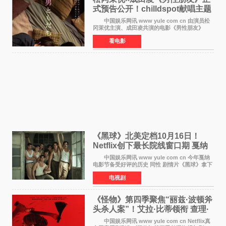
式预告公开！chilldspot献唱主题
曲​
中国娱乐网讯 www yule com cn 由演员松
冈茉优主演、成田凌共演的电影《男性朋友》
（三岛有纪子执导，11月6日上映）于8月5日公开
看电影
正式视觉图与正式预告片。同时，三人乐队
chilldspot为该片创
《黑球》北美定档10月16日！
Netflix创下最长院线窗口期 戛纳
最佳导演加持
中国娱乐网讯 www yule com cn 今年戛纳
电影节备受好评的历史 同性 剧情片《黑球》拿下
Netflix美国发行电影的最长院线放映期——该片
电视剧
最新定档今年10月16日美国影院上映（此前定档
11月6日，如
《怪物》第四季聚焦“丽兹·波顿斧
头杀人案”！艾拉·比蒂领衔 查理·
汉纳姆、莎拉·保
中国娱乐网讯 www yule com cn Netflix真