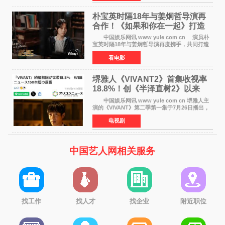
在音乐教室的
朴宝英时隔18年与姜炯哲导演再
合作！《如果和你在一起》打造
奇幻浪漫喜剧
中国娱乐网讯 www yule com cn 演员朴
宝英时隔18年与姜炯哲导演再度携手，共同打造
备受期待的浪漫喜剧新作《如果和你在一起》
看电影
（暂定名）。据OSEN报道，朴宝英将出演该片
女主角，自2008年《
堺雅人《VIVANT2》首集收视率
18.8%！创《半泽直树2》以来
TBS周日剧场最高开局
中国娱乐网讯 www yule com cn 堺雅人主
演的《VIVANT》第二季第一集于7月26日播出，
首集收视率高达18 8%，成为自2020年《半泽直
电视剧
树2》首集22%以来，TBS周日剧场最高开播收视
纪录。 考虑到
中国艺人网相关服务
找工作
找人才
找企业
附近职位