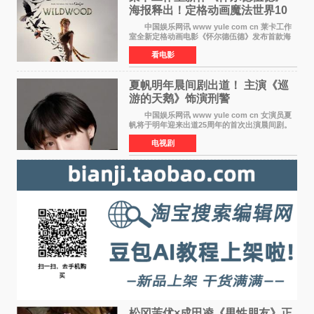
海报释出！定格动画魔法世界10
月开启
中国娱乐网讯 www yule com cn 莱卡工作
室全新定格动画电影《怀尔德伍德》发布首款海
报，女孩为找回弟弟走入黑暗、宏大的林中魔法
看电影
世界，一场关于勇气与亲情的奇幻冒险即将展
开。 本片由特
夏帆明年晨间剧出道！ 主演《巡
游的天鹅》饰演刑警
中国娱乐网讯 www yule com cn 女演员夏
帆将于明年迎来出道25周年的首次出演晨间剧。
NHK于8月4日宣布她将出演明年（2027年度）上
电视剧
半期的晨间剧《巡游的天鹅》，饰演与女主角森
田望智饰演的生
松冈茉优×成田凌《男性朋友》正