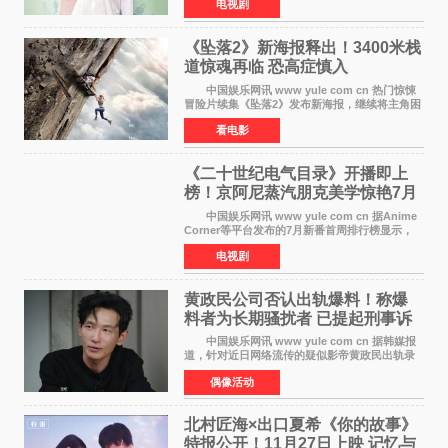
电视剧
女主角背对背站立，各自望向不同方向，中央的
空白与冷漠的表情
《坠落2》新海报释出！3400米栈
道惊魂再临 恐高症慎入
中国娱乐网讯 www yule com cn 热门惊悚
冒险片续集《坠落2》发布新海报，继续将主角困
于绝境高处——这一次，是摇摇欲坠的徒步栈
看电影
道。该片将于今年9月2日北美上映，恐高症患者
请提前做好心理
《二十世纪电气目录》开播即上
榜！京阿尼蒸汽朋克美学惊艳7月
新番季
中国娱乐网讯 www yule com cn 据Anime
Corner等平台发布的7月新番首周排行榜显示，
由京都动画制作的《二十世纪电气目录》在多个
电视剧
榜单中表现亮眼，位列AniLab全球TOP10第十
名。该剧改编自结
黄政民公司否认出轨爆料！称爆
料者为长期骚扰者 已提起刑事诉
讼
中国娱乐网讯 www yule com cn 据韩媒报
道，针对近日网络流传的疑似影帝黄政民出轨录
音及短信爆料，黄政民所属经纪公司于今日正式
偶像活动
发表声明，明确否认相关传闻。 公司表示，
爆料者是一名长
北村匠海×出口夏希《你的故事》
特报公开！11月27日上映 记忆与