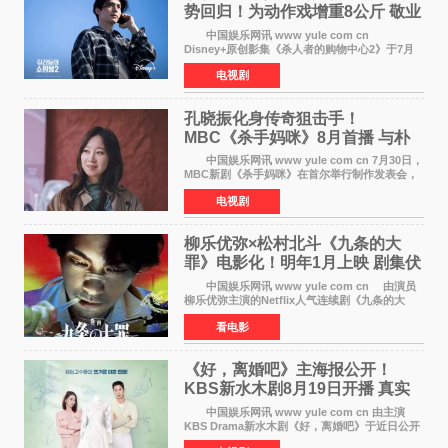
势回归！为动作戏增重8公斤 敬业
获赞
中国娱乐网讯 www yule com cn
Disney+原创影集《杀人者的购物中心2》于7月
22日正式上线，由男神李栋旭主演的郑进湾以2 0
电视剧
完全体强势回归。该剧第一季曾被《纽约时报》
评选为全球最佳影集之一
孔晓振化身传奇狙击手！
MBC《杀手妈咪》8月首播 与朴
恩斌展开收视对决
中国娱乐网讯 www yule com cn 7月30日，
MBC新剧《杀手妈咪》在首尔举行制作发表会，
主演孔晓振、郑准元、李相二、无真星、崔宇
电视剧
成、李银泉等人一同出席，为新剧宣传造势。这
是孔晓振继《毛骨
柳乐优弥×松村北斗《九条的大
罪》电影化！明年1月上映 剧集伏
笔将全面揭晓
中国娱乐网讯 www yule com cn 由演员
柳乐优弥主演的Netflix人气连续剧《九条的大
罪》正式宣布改编为电影，将于明年1月8日全国
看电影
上映。柳乐优弥与SixTONES松村北斗再度联
手，为观众带来这部
《好，离婚吧》主海报公开！
KBS新水木剧8月19日开播 真实
离婚体验记来袭
中国娱乐网讯 www yule com cn 由主演
KBS Drama新水木剧《好，离婚吧》于近日公开
主海报，正式进入开播倒计时。 海报中，男