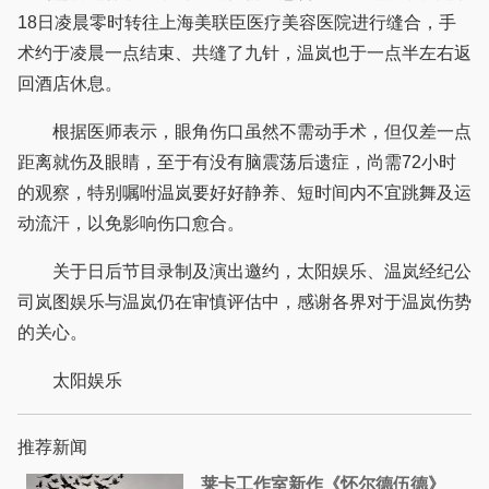
18日凌晨零时转往上海美联臣医疗美容医院进行缝合，手
术约于凌晨一点结束、共缝了九针，温岚也于一点半左右返
回酒店休息。
根据医师表示，眼角伤口虽然不需动手术，但仅差一点
距离就伤及眼睛，至于有没有脑震荡后遗症，尚需72小时
的观察，特别嘱咐温岚要好好静养、短时间内不宜跳舞及运
动流汗，以免影响伤口愈合。
关于日后节目录制及演出邀约，太阳娱乐、温岚经纪公
司岚图娱乐与温岚仍在审慎评估中，感谢各界对于温岚伤势
的关心。
太阳娱乐
推荐新闻
莱卡工作室新作《怀尔德伍德》