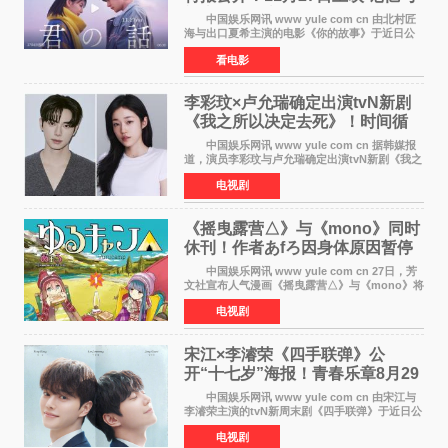
初恋的奇幻交织
中国娱乐网讯 www yule com cn 由北村匠
海与出口夏希主演的电影《你的故事》于近日公
开特报影像，正式定档11月27日上映。 本片
看电影
改编自三秋缒同名小说，编剧由曾执笔《孤独摇
滚！》的吉田惠
李彩玟×卢允瑞确定出演tvN新剧
《我之所以决定去死》！时间循
环青春爱情来袭
中国娱乐网讯 www yule com cn 据韩媒报
道，演员李彩玟与卢允瑞确定出演tvN新剧《我之
所以决定去死》，分别担任男女主角。该剧预计
电视剧
将于明年播出，引发观众期待。 本剧改编自
NAVER同名人气
《摇曳露营△》与《mono》同时
休刊！作者あfろ因身体原因暂停
双连载
中国娱乐网讯 www yule com cn 27日，芳
文社宣布人气漫画《摇曳露营△》与《mono》将
暂停连载一段时间，原因是漫画家あfろ身体状况
电视剧
不佳。 编辑部表示：一直承蒙各位对
《mono》的喜爱，
宋江×李濬荣《四手联弹》公
开“十七岁”海报！青春乐章8月29
日奏响
中国娱乐网讯 www yule com cn 由宋江与
李濬荣主演的tvN新周末剧《四手联弹》于近日公
开十七岁版海报，以充满青春气息的画面再度点
电视剧
燃观众期待。 海报中，宋江与李濬荣并肩站