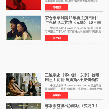
实罪案系列剧集《怪物》第四季首曝海报与剧
照，聚焦鹅妈妈童谣亦有记载的著名血腥杀人案
电视剧
——丽兹·波顿砍死生父与继母案。 本季由艾
拉·比蒂饰
荣仓奈奈时隔12年再主演日剧！
与赤楚卫二共演《兄妹》 10月朝
日新档开播
中国娱乐网讯 www yule com cn 荣仓奈奈
与赤楚卫二于8月3日官宣将共同主演朝日电视台
日剧《兄妹》（10月开播，每周六晚10点播
电视剧
出）。这也是荣仓奈奈继TBS剧集《为了N》之
后，暌违12年再度担
三池崇史《坏中尉：东京》首曝
剧照！莉莉·詹姆斯×小栗旬领衔
黑色惊悚再升级
中国娱乐网讯 www yule com cn 三池崇史
导演新片——莉莉·詹姆斯、小栗旬主演的黑色惊
悚电影《坏中尉：东京》首曝剧照。继阿贝尔·费
看电影
拉拉&times;哈威·凯特尔的1992年《坏中尉》和
沃纳·赫
韩素希有望出演韩版《实习生》