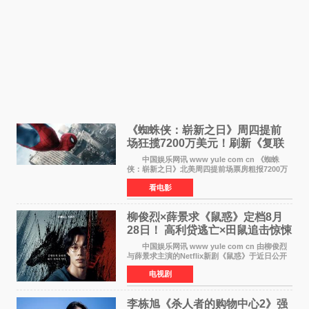
《蜘蛛侠：崭新之日》周四提前
场狂揽7200万美元！刷新《复联
4》保持影史纪录
中国娱乐网讯 www yule com cn 《蜘蛛
侠：崭新之日》北美周四提前场票房粗报7200万
美元，创下影史单片北美提前场票房新纪录——
看电影
此前该纪录由《复仇者联盟4：终局之战》的6000
万美元保持，本
柳俊烈×薛景求《鼠惑》定档8月
28日！ 高利贷逃亡×田鼠追击惊悚
来袭
中国娱乐网讯 www yule com cn 由柳俊烈
与薛景求主演的Netflix新剧《鼠惑》于近日公开
主海报，正式定档8月28日上线。 海报中，柳
电视剧
俊烈与薛景求背对背站立，各自朝向相反方向，
幽暗的色调与
李栋旭《杀人者的购物中心2》强