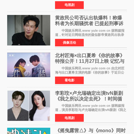
由京都动画制作的《二十世纪电气目录》在多个
电视剧
榜单中表现亮眼，位列AniLab全球TOP10第十
名。该剧改编自结
黄政民公司否认出轨爆料！称爆
料者为长期骚扰者 已提起刑事诉
讼
中国娱乐网讯 www yule com cn 据韩媒报
道，针对近日网络流传的疑似影帝黄政民出轨录
音及短信爆料，黄政民所属经纪公司于今日正式
偶像活动
发表声明，明确否认相关传闻。 公司表示，
爆料者是一名长
北村匠海×出口夏希《你的故事》
特报公开！11月27日上映 记忆与
初恋的奇幻交织
中国娱乐网讯 www yule com cn 由北村匠
海与出口夏希主演的电影《你的故事》于近日公
开特报影像，正式定档11月27日上映。 本片
看电影
改编自三秋缒同名小说，编剧由曾执笔《孤独摇
滚！》的吉田惠
李彩玟×卢允瑞确定出演tvN新剧
《我之所以决定去死》！时间循
环青春爱情来袭
中国娱乐网讯 www yule com cn 据韩媒报
道，演员李彩玟与卢允瑞确定出演tvN新剧《我之
所以决定去死》，分别担任男女主角。该剧预计
电视剧
将于明年播出，引发观众期待。 本剧改编自
NAVER同名人气
《摇曳露营△》与《mono》同时