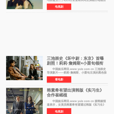
日剧《兄妹》（10月开播，每周六晚10点播
电视剧
出）。这也是荣仓奈奈继TBS剧集《为了N》之
后，暌违12年再度担
三池崇史《坏中尉：东京》首曝
剧照！莉莉·詹姆斯×小栗旬领衔
黑色惊悚再升级
中国娱乐网讯 www yule com cn 三池崇史
导演新片——莉莉·詹姆斯、小栗旬主演的黑色惊
悚电影《坏中尉：东京》首曝剧照。继阿贝尔·费
看电影
拉拉&times;哈威·凯特尔的1992年《坏中尉》和
沃纳·赫
韩素希有望出演韩版《实习生》
合作崔岷植
中国娱乐网讯 www yule com cn 据韩媒报
道表示，女演员韩素希有望通过韩版《实习生》
回归荧幕，合作前辈演员崔岷植。 根据消息
电视剧
表示，演员韩素希目前已经结束了电视剧《Y计