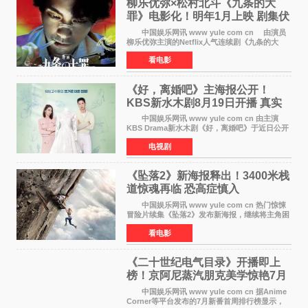
柳乐优弥×松村北斗《九条的大
罪》电影化！明年1月上映 剧集伏
笔将全面揭晓
中国娱乐网讯 www yule com cn 由演员
柳乐优弥主演的Netflix人气连续剧《九条的大
罪》正式宣布改编为电影，将于明年1月8日全国
看电影
上映。柳乐优弥与SixTONES松村北斗再度联
手，为观众带来这部
《好，离婚吧》主海报公开！
KBS新水木剧8月19日开播 真实
离婚体验记来袭
中国娱乐网讯 www yule com cn 由主演
KBS Drama新水木剧《好，离婚吧》于近日公开
主海报，正式进入开播倒计时。 海报中，男
电视剧
女主角背对背站立，各自望向不同方向，中央的
空白与冷漠的表情
《坠落2》新海报释出！3400米栈
道惊魂再临 恐高症慎入
中国娱乐网讯 www yule com cn 热门惊悚
冒险片续集《坠落2》发布新海报，继续将主角困
于绝境高处——这一次，是摇摇欲坠的徒步栈
看电影
道。该片将于今年9月2日北美上映，恐高症患者
请提前做好心理
《二十世纪电气目录》开播即上
榜！京阿尼蒸汽朋克美学惊艳7月
新番季
中国娱乐网讯 www yule com cn 据Anime
Corner等平台发布的7月新番首周排行榜显示，