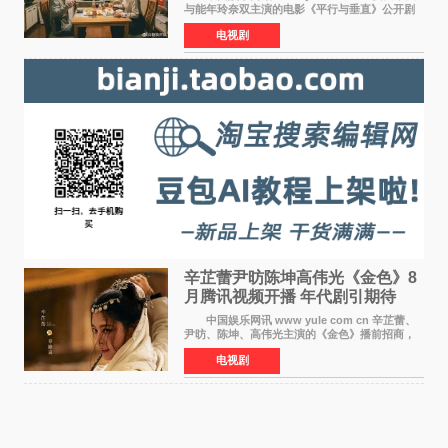
与能年玲奈双主演的电影《平行与垂直》公开剧
照，该片将于8月28日上映。 本片围绕患有自
电视剧
闭症谱系障碍的哥哥大贵（安田章大 饰）与即将
结婚的妹妹
辛芷蕾尹昉陈坤高伟光《金色》8
月腾讯视频开播 年代剧引期待
中国娱乐网讯 www yule com cn 辛芷蕾、
尹昉、陈坤、高伟光主演的《金色》播前招商，
预计8月腾讯视频开播。这部年代剧汇集了众多实
电视剧
力派演员，阵容强大，引发了观众的广泛关
注。 《金色》