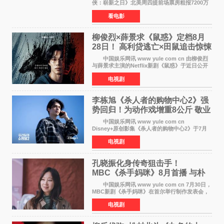
侠：崭新之日》北美周四提前场票房粗报7200万
美元，创下影史单片北美提前场票房新纪录——
看电影
此前该纪录由《复仇者联盟4：终局之战》的6000
万美元保持，本
柳俊烈×薛景求《鼠惑》定档8月
28日！ 高利贷逃亡×田鼠追击惊悚
来袭
中国娱乐网讯 www yule com cn 由柳俊烈
与薛景求主演的Netflix新剧《鼠惑》于近日公开
主海报，正式定档8月28日上线。 海报中，柳
电视剧
俊烈与薛景求背对背站立，各自朝向相反方向，
幽暗的色调与
李栋旭《杀人者的购物中心2》强
势回归！为动作戏增重8公斤 敬业
获赞
中国娱乐网讯 www yule com cn
Disney+原创影集《杀人者的购物中心2》于7月
22日正式上线，由男神李栋旭主演的郑进湾以2 0
电视剧
完全体强势回归。该剧第一季曾被《纽约时报》
评选为全球最佳影集之一
孔晓振化身传奇狙击手！
MBC《杀手妈咪》8月首播 与朴
恩斌展开收视对决
中国娱乐网讯 www yule com cn 7月30日，
MBC新剧《杀手妈咪》在首尔举行制作发表会，
主演孔晓振、郑准元、李相二、无真星、崔宇
电视剧
成、李银泉等人一同出席，为新剧宣传造势。这
是孔晓振继《毛骨