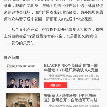
凝重，戴着白花现身，与她同期的《好声音》选手林育群也
来到追悼会现场，谭维维黑衣来到现场吊唁。另外姚贝娜恩
师刘欢与妻子送来花圈，萨顶顶夫妇也送来悼念花圈。
从早晨七点开始，殡仪馆外就开始聚集大批歌迷，横幅
上醒目的标语“你是我最短暂的花朵，也是最长久的琥珀。
——爱你的贝壳”。
推荐新闻
BLACKPINK全员确定参加十周
年活动！YG经厂牌确认 4人完整
体合体成行
中国娱乐网讯 www yule com cn 7日，YG
娱乐方面相关人士表示：经厂牌确认后，最终确
定4名成员均将出席。YG方面最终确认了智秀、
偶像活动
JENNIE、ROS&Eacute;、LISA四位
BLACKPINK成员全员出席，使组
安田章大×能年玲奈《平行与垂
直》剧照公开！自闭症哥哥与结
婚前夕妹妹直面未来
中国娱乐网讯 www yule com cn 安田章大