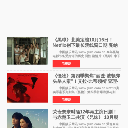
chilldspot为该片创
《黑球》北美定档10月16日！
Netflix创下最长院线窗口期 戛纳
最佳导演加持
中国娱乐网讯 www yule com cn 今年戛纳
电影节备受好评的历史 同性 剧情片《黑球》拿下
Netflix美国发行电影的最长院线放映期——该片
电视剧
最新定档今年10月16日美国影院上映（此前定档
11月6日，如
《怪物》第四季聚焦“丽兹·波顿斧
头杀人案”！艾拉·比蒂领衔 查理·
汉纳姆、莎拉·保
中国娱乐网讯 www yule com cn Netflix真
实罪案系列剧集《怪物》第四季首曝海报与剧
照，聚焦鹅妈妈童谣亦有记载的著名血腥杀人案
电视剧
——丽兹·波顿砍死生父与继母案。 本季由艾
拉·比蒂饰
荣仓奈奈时隔12年再主演日剧！
与赤楚卫二共演《兄妹》 10月朝
日新档开播
中国娱乐网讯 www yule com cn 荣仓奈奈
与赤楚卫二于8月3日官宣将共同主演朝日电视台