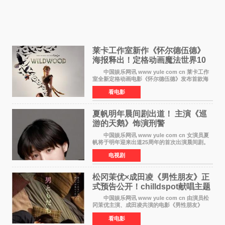
莱卡工作室新作《怀尔德伍德》
海报释出！定格动画魔法世界10
月开启
中国娱乐网讯 www yule com cn 莱卡工作
室全新定格动画电影《怀尔德伍德》发布首款海
报，女孩为找回弟弟走入黑暗、宏大的林中魔法
看电影
世界，一场关于勇气与亲情的奇幻冒险即将展
开。 本片由特
夏帆明年晨间剧出道！ 主演《巡
游的天鹅》饰演刑警
中国娱乐网讯 www yule com cn 女演员夏
帆将于明年迎来出道25周年的首次出演晨间剧。
NHK于8月4日宣布她将出演明年（2027年度）上
电视剧
半期的晨间剧《巡游的天鹅》，饰演与女主角森
田望智饰演的生
松冈茉优×成田凌《男性朋友》正
式预告公开！chilldspot献唱主题
曲​
中国娱乐网讯 www yule com cn 由演员松
冈茉优主演、成田凌共演的电影《男性朋友》
（三岛有纪子执导，11月6日上映）于8月5日公开
看电影
正式视觉图与正式预告片。同时，三人乐队