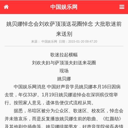
中国娱乐网
首页
新闻
女性
看电影
姚贝娜悼念会刘欢萨顶顶送花圈悼念 大批歌迷前
电视剧
演唱会
综艺节目
偶像活动
来送别
热周边
来源： 中国娱乐网 日期：2015-01-20 09:47:20
歌迷拉起横幅
刘欢夫妇与萨顶顶夫妇送来花圈
现场
姚贝娜
中国娱乐网消息 中国好声音学员姚贝娜本月16日因病
去世，年仅33岁。1月19日姚贝娜追悼会在深圳殡仪馆举
行。按照家人意见，遗体告便仪式流程从简。
据悉，吊唁区被分为公众区、歌迷区、校友区，悼念会
并未致哀乐，而是反复播放姚贝娜生前的歌曲、《红颜劫》
及其他剧中插曲等。姚贝娜绯闻男友，好声音学院侯磊表情