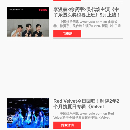
划》的拍摄工
李浚赫×徐贤宇×吴代焕主演《中
了乐透头奖也要上班》9月上线！
TVING先网后台
中国娱乐网讯 www yule com cn 由李浚
赫、徐贤宇、吴代焕主演的TVING新剧《中了乐
透头奖也要上班》定档9月10日播出，随后于9月
电视剧
14日起登陆tvN月火档，实现先网后台双平台播出
模式。 本剧改
Red Velvet今日回归！时隔2年2
个月携夏日专辑《Velvet
Summer》重启完整体活动
中国娱乐网讯 www yule com cn Red
Velvet将于今日携夏日迷你专辑《Velvet
Summer》时隔2年2个月重启完整体活动。这张
偶像活动
于8月3日发行的专辑，主打柔和成熟氛围的夏日
音乐，收录了成员们想着