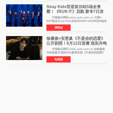
Stray Kids世巡首尔站5场全售
罄！《RUN IT》启航 新专7日发
行
中国娱乐网讯 www yule com cn 大势K-
POP组合Stray Kids在首尔KSPO DOME的5场演
唱会全部售罄，为新世界巡演拉开序幕。据所属
演唱会
社JYP娱乐透露，Stray Kids于上月25至26日、
29日及本月1至2日
徐康俊×安恩眞《不是你的恋爱》
公开剧照！9月12日首播 现实共鸣
罗曼史来袭
中国娱乐网讯 www yule com cn 由徐康俊
与安恩眞主演的KBS新周末剧《不是你的恋爱》
于近日公开首波剧照，正式定档9月12日首
电视剧
播。 剧照中，徐康俊与安恩眞并肩而坐，眼
神中流露出复杂而微