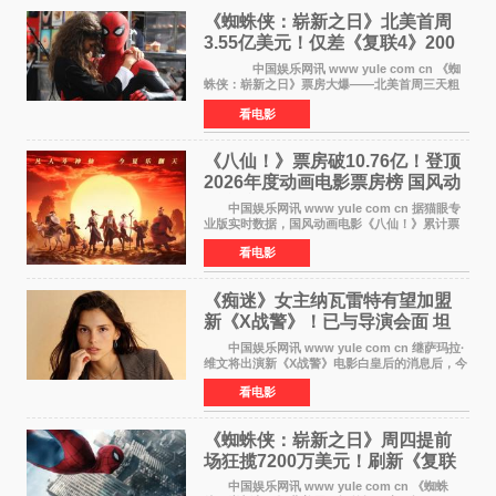
《蜘蛛侠：崭新之日》北美首周
3.55亿美元！仅差《复联4》200
万 影史第二全球开画
中国娱乐网讯 www yule com cn 《蜘
蛛侠：崭新之日》票房大爆——北美首周三天粗
报3 55亿美元，仅比影史最高北美开画《复仇者
看电影
联盟4：终局之战》的3 571亿美元少200万出头，
精报调整后仍
《八仙！》票房破10.76亿！登顶
2026年度动画电影票房榜 国风动
画逆袭暑期档
中国娱乐网讯 www yule com cn 据猫眼专
业版实时数据，国风动画电影《八仙！》累计票
房突破10 76亿元，超过《熊出没·年年有熊》，
看电影
暂列2026年度动画影片票房榜冠军。该片自暑期
档登陆院线以
《痴迷》女主纳瓦雷特有望加盟
新《X战警》！已与导演会面 坦
言“魔形女一直很酷”
中国娱乐网讯 www yule com cn 继萨玛拉·
维文将出演新《X战警》电影白皇后的消息后，今
年暑期档大热恐怖片《痴迷》女主角印达·纳瓦雷
看电影
特也有望加盟这部备受瞩目的漫威新作——目前
还处于有
《蜘蛛侠：崭新之日》周四提前
场狂揽7200万美元！刷新《复联
4》保持影史纪录
中国娱乐网讯 www yule com cn 《蜘蛛