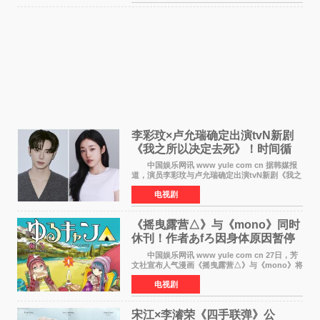
滚！》的吉田惠
李彩玟×卢允瑞确定出演tvN新剧
《我之所以决定去死》！时间循
环青春爱情来袭
中国娱乐网讯 www yule com cn 据韩媒报
道，演员李彩玟与卢允瑞确定出演tvN新剧《我之
所以决定去死》，分别担任男女主角。该剧预计
电视剧
将于明年播出，引发观众期待。 本剧改编自
NAVER同名人气
《摇曳露营△》与《mono》同时
休刊！作者あfろ因身体原因暂停
双连载
中国娱乐网讯 www yule com cn 27日，芳
文社宣布人气漫画《摇曳露营△》与《mono》将
暂停连载一段时间，原因是漫画家あfろ身体状况
电视剧
不佳。 编辑部表示：一直承蒙各位对
《mono》的喜爱，
宋江×李濬荣《四手联弹》公