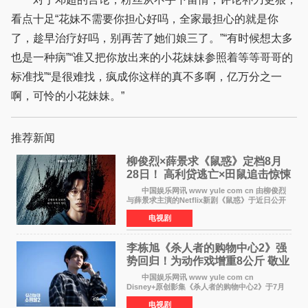
看点十足“花妹不需要你担心好吗，全家最担心的就是你
了，趁早治疗好吗，别再苦了她们娘三了。”“有时候想太多
也是一种病”“谁又把你放出来的小花妹妹参照着等等哥哥的
标准找”“是很难找，疯成你这样的真不多啊，亿万分之一
啊，可怜的小花妹妹。”
推荐新闻
柳俊烈×薛景求《鼠惑》定档8月
28日！ 高利贷逃亡×田鼠追击惊悚
来袭
中国娱乐网讯 www yule com cn 由柳俊烈
与薛景求主演的Netflix新剧《鼠惑》于近日公开
主海报，正式定档8月28日上线。 海报中，柳
电视剧
俊烈与薛景求背对背站立，各自朝向相反方向，
幽暗的色调与
李栋旭《杀人者的购物中心2》强
势回归！为动作戏增重8公斤 敬业
获赞
中国娱乐网讯 www yule com cn
Disney+原创影集《杀人者的购物中心2》于7月
22日正式上线，由男神李栋旭主演的郑进湾以2 0
电视剧
完全体强势回归。该剧第一季曾被《纽约时报》