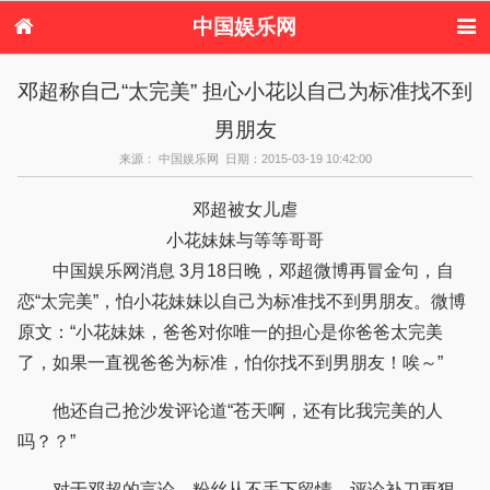
中国娱乐网
首页
新闻
女性
看电影
邓超称自己“太完美” 担心小花以自己为标准找不到
电视剧
演唱会
综艺节目
偶像活动
男朋友
热周边
来源： 中国娱乐网 日期：2015-03-19 10:42:00
邓超被女儿虐
小花妹妹与等等哥哥
中国娱乐网消息 3月18日晚，邓超微博再冒金句，自
恋“太完美”，怕小花妹妹以自己为标准找不到男朋友。微博
原文：“小花妹妹，爸爸对你唯一的担心是你爸爸太完美
了，如果一直视爸爸为标准，怕你找不到男朋友！唉～”
他还自己抢沙发评论道“苍天啊，还有比我完美的人
吗？？”
对于邓超的言论，粉丝从不手下留情，评论补刀更狠，