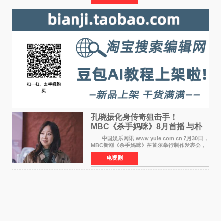
评选为全球最佳影集之一
孔晓振化身传奇狙击手！
MBC《杀手妈咪》8月首播 与朴
恩斌展开收视对决
中国娱乐网讯 www yule com cn 7月30日，
MBC新剧《杀手妈咪》在首尔举行制作发表会，
主演孔晓振、郑准元、李相二、无真星、崔宇
电视剧
成、李银泉等人一同出席，为新剧宣传造势。这
是孔晓振继《毛骨