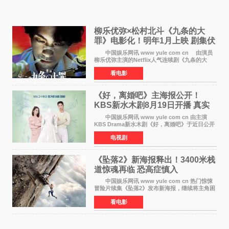
柳乐优弥×松村北斗《九条的大
罪》电影化！明年1月上映 剧集伏
笔将全面揭晓
中国娱乐网讯 www yule com cn 由演员
柳乐优弥主演的Netflix人气连续剧《九条的大
罪》正式宣布改编为电影，将于明年1月8日全国
看电影
上映。柳乐优弥与SixTONES松村北斗再度联
手，为观众带来这部
《好，离婚吧》主海报公开！
KBS新水木剧8月19日开播 真实
离婚体验记来袭
中国娱乐网讯 www yule com cn 由主演
KBS Drama新水木剧《好，离婚吧》于近日公开
主海报，正式进入开播倒计时。 海报中，男
电视剧
女主角背对背站立，各自望向不同方向，中央的
空白与冷漠的表情
《坠落2》新海报释出！3400米栈
道惊魂再临 恐高症慎入
中国娱乐网讯 www yule com cn 热门惊悚
冒险片续集《坠落2》发布新海报，继续将主角困
于绝境高处——这一次，是摇摇欲坠的徒步栈
看电影
道。该片将于今年9月2日北美上映，恐高症患者
请提前做好心理