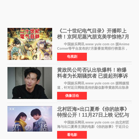
《二十世纪电气目录》开播即上
榜！京阿尼蒸汽朋克美学惊艳7月
新番季
中国娱乐网讯 www yule com cn 据Anime
Corner等平台发布的7月新番首周排行榜显示，
由京都动画制作的《二十世纪电气目录》在多个
电视剧
榜单中表现亮眼，位列AniLab全球TOP10第十
名。该剧改编自结
黄政民公司否认出轨爆料！称爆
料者为长期骚扰者 已提起刑事诉
讼
中国娱乐网讯 www yule com cn 据韩媒报
道，针对近日网络流传的疑似影帝黄政民出轨录
音及短信爆料，黄政民所属经纪公司于今日正式
偶像活动
发表声明，明确否认相关传闻。 公司表示，
爆料者是一名长
北村匠海×出口夏希《你的故事》
特报公开！11月27日上映 记忆与
初恋的奇幻交织
中国娱乐网讯 www yule com cn 由北村匠
海与出口夏希主演的电影《你的故事》于近日公
开特报影像，正式定档11月27日上映。 本片
看电影
改编自三秋缒同名小说，编剧由曾执笔《孤独摇