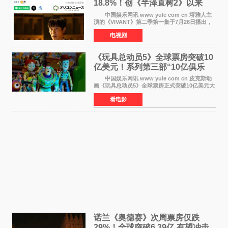
18.8%！创《半泽直树2》以来
TBS周日剧场最高开局
中国娱乐网讯 www yule com cn 堺雅人主
演的《VIVANT》第二季第一集于7月26日播出，
首集收视率高达18 8%，成为自2020年《半泽直
电视剧
树2》首集22%以来，TBS周日剧场最高开播收视
纪录。 考虑到
《玩具总动员5》全球票房突破10
亿美元！系列第三部“10亿俱乐
部”达成
中国娱乐网讯 www yule com cn 皮克斯动
画《玩具总动员5》全球票房正式突破10亿美元大
关。截至上周末，该片全球累计票房已达10 22亿
看电影
美元，其中北美市场贡献4 48亿美元，中国内地
票房达2 82
诺兰《奥德赛》次周票房仅跌
29%！全球突破6.39亿 有望冲击