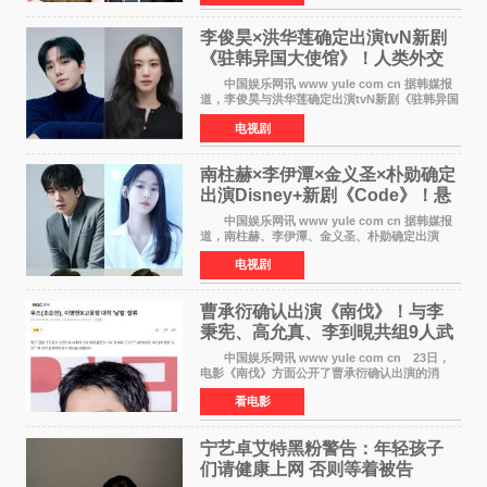
初恋的意外
李俊昊×洪华莲确定出演tvN新剧
《驻韩异国大使馆》！人类外交
官与“龙”大使的奇幻
中国娱乐网讯 www yule com cn 据韩媒报
道，李俊昊与洪华莲确定出演tvN新剧《驻韩异国
大使馆》，分别担任男女主角，引发期待。
电视剧
该剧讲述了一位因管理驻韩异国大使馆（负责管
理居住在大韩
南柱赫×李伊潭×金义圣×朴勋确定
出演Disney+新剧《Code》！悬
疑犯罪惊悚明年上线
中国娱乐网讯 www yule com cn 据韩媒报
道，南柱赫、李伊潭、金义圣、朴勋确定出演
Disney+新剧《Code》，该剧预计将于明年播
电视剧
出，引发高度关注。 本剧改编自同名人气台
剧，讲述了一位往来
曹承衍确认出演《南伐》！与李
秉宪、高允真、李到晛共组9人武
士团
中国娱乐网讯 www yule com cn 23日，
电影《南伐》方面公开了曹承衍确认出演的消
息。通过歌手活动展现出独特色彩的曹承衍将在
看电影
片中饰演拥有出色弓箭技术的弓箭手，他将在这
一历史动作大片中展
宁艺卓艾特黑粉警告：年轻孩子
们​请健康上网 否则等着被告