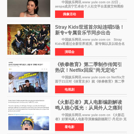
中国娱乐网讯 www yule com cn 22日，
aespa成员宁艺卓在个人社交平台直接艾特黑粉
账号，正面喊话回应长期以来的恶意攻击，引发
偶像活动
广泛关注。 宁艺卓在文中表示，自己早已注
意到部分网友持续
Stray Kids世巡首尔站连唱5场！
新专+专属音乐节同步出击
中国娱乐网讯 www yule com cn Stray
Kids将通过全新世界巡演、新专辑以及以组合名
义打造的专属音乐节等一系列全球活动，开启事
演唱会
业发展的全新篇章。 Stray Kids将于7月25日
至26日、29日
《铁拳教育》第二季制作传闻引
热议！Netflix回应“尚无定论”
中国娱乐网讯 www yule com cn Netflix方
面于21日对《体育京乡》就《铁拳教育》第二季
制作传闻划清界限，表示尚无定论。然而，业界
电视剧
却有传闻称已就《铁拳教育》第二季的制作展开
了讨论——《
《火影忍者》真人电影编剧解读
鸣人核心弧光：从局外人之痛到
自我觉醒
中国娱乐网讯 www yule com cn 《火影忍
者》好莱坞真人电影导演兼编剧德斯汀·丹尼尔·克
雷顿近日在采访中分享了对主角鸣人成长弧光的
看电影
理解，透露电影将深入探索鸣人作为局外人的情
感历程。