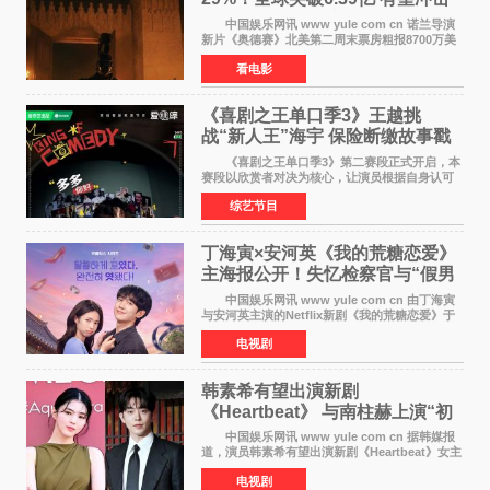
13亿成诺兰最卖座电影
中国娱乐网讯 www yule com cn 诺兰导演
新片《奥德赛》北美第二周末票房粗报8700万美
元（周五至周日：2600万&rarr;3460万
看电影
&rarr;2640万），较首周1 24亿美元仅下跌29
6%，走势极为强劲，远超
《喜剧之王单口季3》王越挑
战“新人王”海宇 保险断缴故事戳
中生活痛点
《喜剧之王单口季3》第二赛段正式开启，本
赛段以欣赏者对决为核心，让演员根据自身认可
选择对手，在作品碰撞中完成一次喜剧创作者之
综艺节目
间的交流。这里有实力相当的正面对抗，也有老
朋友、老对手之
丁海寅×安河英《我的荒糖恋爱》
主海报公开！失忆检察官与“假男
友”同居罗曼史来
中国娱乐网讯 www yule com cn 由丁海寅
与安河英主演的Netflix新剧《我的荒糖恋爱》于
近日公开主海报，正式进入开播倒计时。 海
电视剧
报中，两人并肩站在充满怀旧气息的九津麦芽村
街道上，丁
韩素希有望出演新剧
《Heartbeat》 与南柱赫上演“初
恋归来”奇幻罗曼史
中国娱乐网讯 www yule com cn 据韩媒报
道，演员韩素希有望出演新剧《Heartbeat》女主
角，与南柱赫合作，引发高度关注。 韩素希
电视剧
在剧中饰演能够看到过去的女人洪莎朗一角，因