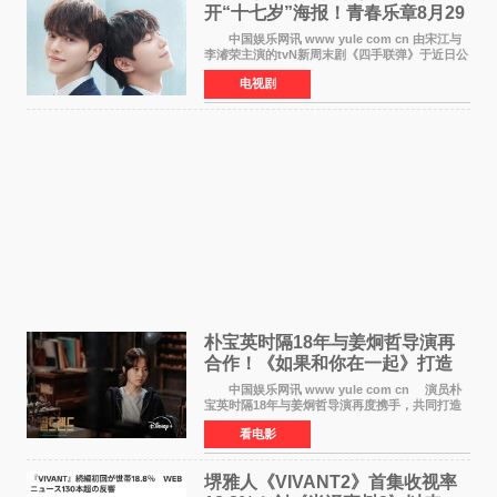
开“十七岁”海报！青春乐章8月29
日奏响
中国娱乐网讯 www yule com cn 由宋江与
李濬荣主演的tvN新周末剧《四手联弹》于近日公
开十七岁版海报，以充满青春气息的画面再度点
电视剧
燃观众期待。 海报中，宋江与李濬荣并肩站
在音乐教室的
朴宝英时隔18年与姜炯哲导演再
合作！《如果和你在一起》打造
奇幻浪漫喜剧
中国娱乐网讯 www yule com cn 演员朴
宝英时隔18年与姜炯哲导演再度携手，共同打造
备受期待的浪漫喜剧新作《如果和你在一起》
看电影
（暂定名）。据OSEN报道，朴宝英将出演该片
女主角，自2008年《
堺雅人《VIVANT2》首集收视率