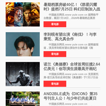
暑期档票房破40亿！《群星闪耀
时》提档7月25日 科幻巨制加入战
局
中国娱乐网讯 www yule com cn 据网络平
台数据，截至7月18日，2026年暑期档总票房
（含预售）已正式突破40亿元大关，年度总票房
看电影
也随之逼近197亿元。超百部中外佳片同台竞技，
点燃了盛夏的电
李到晛有望出演《南伐》！与李
秉宪、高允真合作
中国娱乐网讯 www yule com cn 据韩媒报
道，演员李到晛有望出演动作古装电影《南
伐》，与李秉宪、高允真合作，引发关注。
看电影
该片为动作古装片，讲述朝鲜初期，为了解救被
倭寇绑走的俘虏，9
诺兰《奥德赛》全球首周狂揽2.64
亿美元！创导演生涯最高开画纪
录
中国娱乐网讯 www yule com cn 克里斯托
弗·诺兰执导的史诗巨制《奥德赛》于7月17日全
球上映，首周末票房表现远超预期——北美首周
看电影
三天粗报1 245亿美元（开画3919馆），全球首周
2 641亿美元
AND2BLE成为《DICON》第35
号刊主人公！与少年们共赴夏日
之约
中国娱乐网讯 www yule com cn