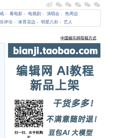
戏
-
看电影
-
电视剧
-
演唱会
-
热周边
乐评论
-
体育花边
-
明星八卦
-
艺人