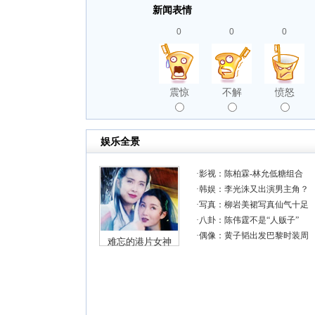
新闻表情
0
0
0
震惊
不解
愤怒