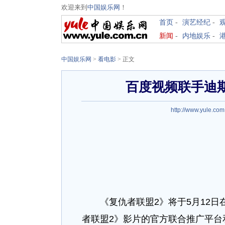
欢迎来到
中国娱乐网
！
首页
-
演艺经纪
-
新闻
-
内地娱乐
-
中国娱乐网
>
看电影
> 正文
百度视频联手迪
http://www.yule.com
《复仇者联盟2》将于5月12日
者联盟2》影片的官方联合推广平台