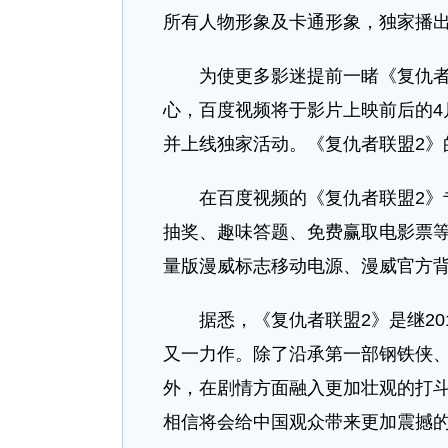
所有人物形象及卡通形象，独家播
为使更多影迷提前一睹《复仇者联
心，百度视频将于影片上映前后的4
并上线独家活动。《复仇者联盟2》
在百度视频的《复仇者联盟2》专
抽奖、趣味答题、免费赢取电影票
量版漫威标志移动电源、漫威官方
据悉，《复仇者联盟2》是继20
又一力作。除了沿承第一部钢铁侠
外，在剧情方面融入更加壮观的打
相信将会给中国观众带来更加震撼