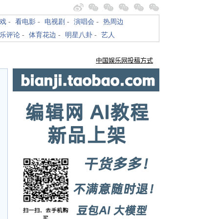
戏
-
看电影
-
电视剧
-
演唱会
-
热周边
乐评论
-
体育花边
-
明星八卦
-
艺人