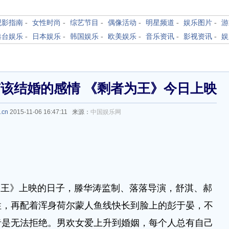
观影指南
-
女性时尚
-
综艺节目
-
偶像活动
-
明星频道
-
娱乐图片
-
游
港台娱乐
-
日本娱乐
-
韩国娱乐
-
欧美娱乐
-
音乐资讯
-
影视资讯
-
娱
该结婚的感情 《剩者为王》今日上映
.cn
2015-11-06 16:47:11 来源：
中国娱乐网
为王》上映的日子，滕华涛监制、落落导演，舒淇、郝
性，再配着浑身荷尔蒙人鱼线快长到脸上的彭于晏，不
者是无法拒绝。男欢女爱上升到婚姻，每个人总有自己