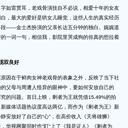
如雷贯耳，老戏骨演技自不必说，相爱十年的女友
明白，最大的爱好是哄女儿睡觉，这些人生的真实经历
一段——金士杰扮演的父亲长达五分钟的独白。娓娓道
声的一词一句，相信我，影院里哭成狗的你真的想拉着
现双良好
因在于鲜肉女神老戏骨的表象之外，反映了当下社
婚的父母与周遭人怪异的眼神中，要如何安放自己的
究的问题。首日上映，剩者为王就凭借15.49%的拍
，新媒体话题热议度高达两亿，而作为《剩者为王》新
静安放好了自己的“心”，在高价收入《天将雄狮》
，华视网聚同时也“盯“上了《我是证人》《剩者为