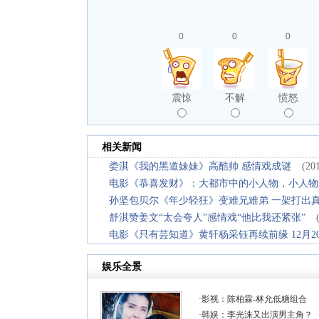
0
0
0
震惊
不解
愤怒
相关新闻
娄淇《我的黑道妹妹》高酷帅 感情戏成谜
(20
电影《恭喜发财》：大都市中的小人物，小人物
孙坚包贝尔《年少轻狂》变难兄难弟 一架打出
舒淇赞姜文“太会夸人”感情戏“他比我还紧张”
电影《只有芸知道》黄轩杨采钰再续前缘 12月2