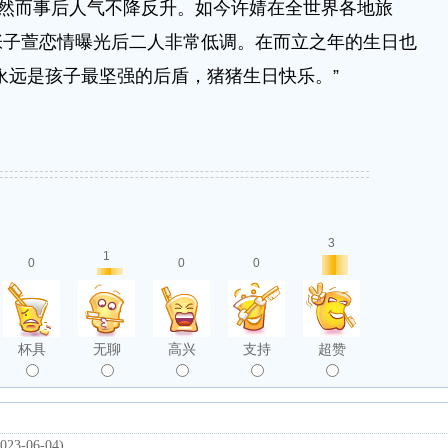
，然而事后人气不降反升。如今许婧在全世界各地旅
张子萱恋情曝光后二人非常低调。在而立之年的生日也
永远是孩子最坚强的后盾，猪猪生日快乐。”
3
1
0
0
0
杯具
无聊
高兴
支持
超赞
2023-06-04)