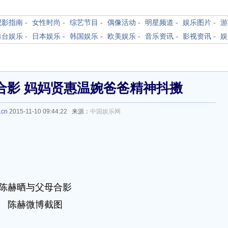
观影指南
-
女性时尚
-
综艺节目
-
偶像活动
-
明星频道
-
娱乐图片
-
游
港台娱乐
-
日本娱乐
-
韩国娱乐
-
欧美娱乐
-
音乐资讯
-
影视资讯
-
娱
合影 妈妈贤惠温婉爸爸精神抖擞
.cn
2015-11-10 09:44:22 来源：
中国娱乐网
陈赫晒与父母合影
陈赫微博截图