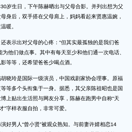
陈赫30岁生日，下午陈赫晒出与父母合影。并列出想为父
父母身后，双手搭在父母肩上，妈妈看起来贤惠温婉，
超温暖。
表示出对父母的心疼：“但其实最孤独的是我们爸
能为他们做点事。其中有每天至少和他们通一次电话、
电影等等，还希望爸爸少喝点酒。
晓玲是国际一级演员，中国戏剧家协会理事。原福
监等等多个头衔集于一身。据悉，其父亲陈祖昭也是国
博上贴出生活照与网友分享，陈赫在跑男中自称“天
天才”字样衣服自拍，非常可爱。
好男人“曾小贤”被观众熟知。与前妻许婧相恋14