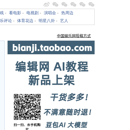
戏
-
看电影
-
电视剧
-
演唱会
-
热周边
乐评论
-
体育花边
-
明星八卦
-
艺人