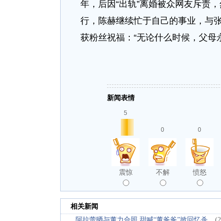
年，后因“出轨”离婚被众网友斥责
行，陈赫继续忙于自己的事业，与
获粉丝祝福：“无论什么时候，父母
新闻表情
5
0
0
震惊
不解
愤怒
相关新闻
阿拉蕾晒与董力合照 甜喊“董爸爸”掀回忆杀
(