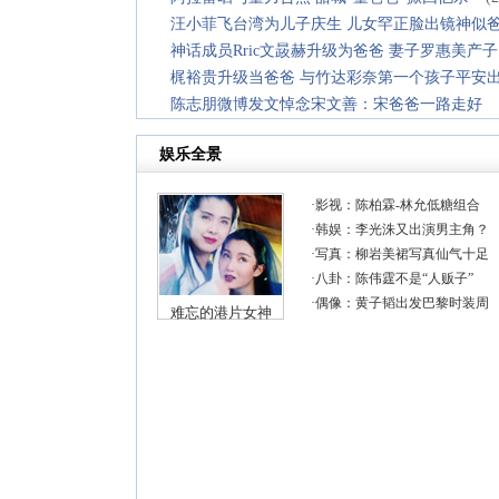
汪小菲飞台湾为儿子庆生 儿女罕正脸出镜神似
神话成员Rric文晸赫升级为爸爸 妻子罗惠美产子
梶裕贵升级当爸爸 与竹达彩奈第一个孩子平安
陈志朋微博发文悼念宋文善：宋爸爸一路走好