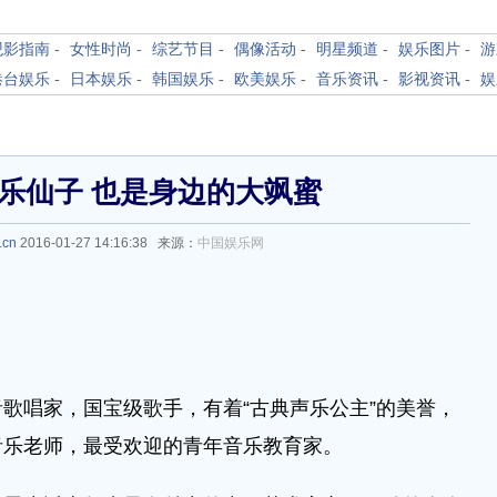
观影指南
-
女性时尚
-
综艺节目
-
偶像活动
-
明星频道
-
娱乐图片
-
游
港台娱乐
-
日本娱乐
-
韩国娱乐
-
欧美娱乐
-
音乐资讯
-
影视资讯
-
娱
音乐仙子 也是身边的大飒蜜
.cn
2016-01-27 14:16:38 来源：
中国娱乐网
唱家，国宝级歌手，有着“古典声乐公主”的美誉，
音乐老师，最受欢迎的青年音乐教育家。