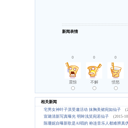
新闻表情
0
0
0
震惊
不解
愤怒
相关新闻
宅男女神叶子淇受邀活动 抹胸美裙宛如仙子
(
宣璐清新写真曝光 明眸浅笑宛若仙子
(2015-10
陈珊妮自曝新歌是AI唱的 称连音乐人都难辨真