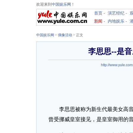
欢迎来到
中国娱乐网
！
首页
-
演艺经纪
-
新闻
-
内地娱乐
-
中国娱乐网
>
偶像活动
> 正文
李思思--是
http://www.yule.com
李思思被称为新生代最美女高音歌
曾受挪威皇室接见，是皇室御用的