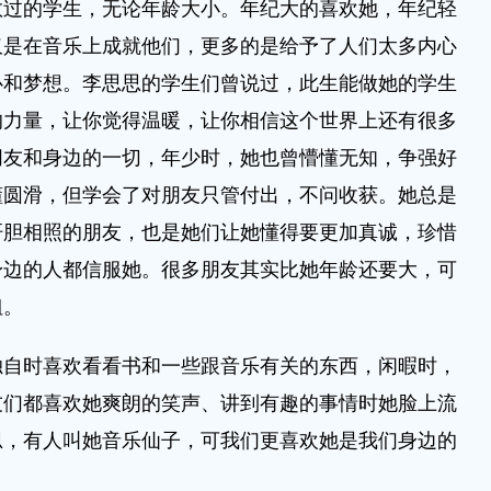
教过的学生，无论年龄大小。年纪大的喜欢她，年纪轻
仅是在音乐上成就他们，更多的是给予了人们太多内心
心和梦想。李思思的学生们曾说过，此生能做她的学生
的力量，让你觉得温暖，让你相信这个世界上还有很多
朋友和身边的一切，年少时，她也曾懵懂无知，争强好
懂圆滑，但学会了对朋友只管付出，不问收获。她总是
肝胆相照的朋友，也是她们让她懂得要更加真诚，珍惜
身边的人都信服她。很多朋友其实比她年龄还要大，可
姐。
时喜欢看看书和一些跟音乐有关的东西，闲暇时，
友们都喜欢她爽朗的笑声、讲到有趣的事情时她脸上流
思，有人叫她音乐仙子，可我们更喜欢她是我们身边的
。