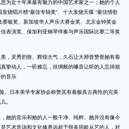
李思思为近十年来最有魅力的中国艺术家之一；她的个人
发烧唱片榜“最佳专辑奖”、十大发烧天碟 “最佳情歌
比赛银奖、新加坡华人声乐大赛金奖、北京金钟奖金
最佳表演奖、保加利亚钢琴伴奏与声乐国际比赛二等奖
，灵秀韵致、辉煌大气，久石让大师曾赞誉她有着
唱真挚动人，一听难忘，丝绸般的嗓音让听的人忘掉烦
好的音乐
脸。日本美学专家协会称赞其有着极具古典性的完美
气儿。
她的音乐和她的人一般干净、纯粹。她并没有像今
可是艺术造诣和文化修养远超于很多同龄从艺的人，对