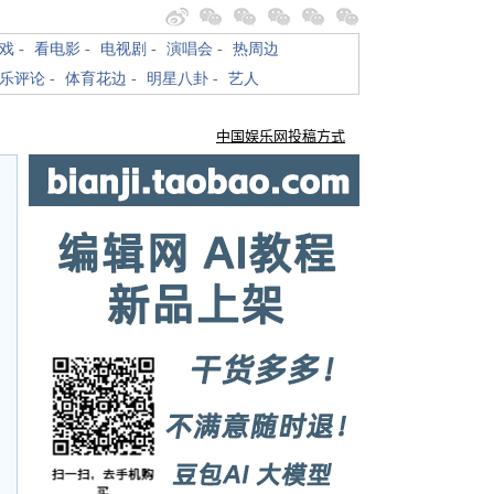
戏
-
看电影
-
电视剧
-
演唱会
-
热周边
乐评论
-
体育花边
-
明星八卦
-
艺人