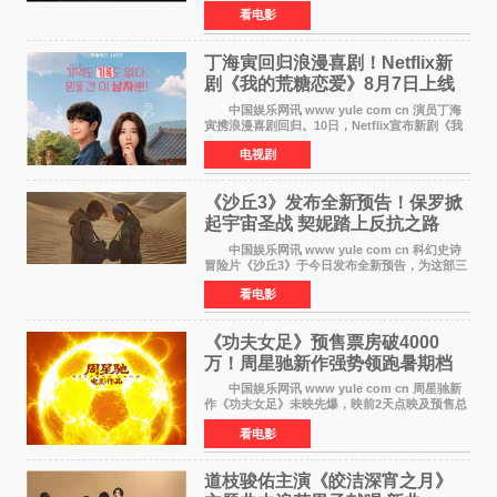
文彦执导）将于明年3月12日上映，该消息于7月9
看电影
日公布。 本片为累计发行量突破1000万册的
同名漫画的真
丁海寅回归浪漫喜剧！Netflix新
剧《我的荒糖恋爱》8月7日上线
中国娱乐网讯 www yule com cn 演员丁海
寅携浪漫喜剧回归。10日，Netflix宣布新剧《我
的荒糖恋爱》将于下月7日上线。 《我的荒糖
电视剧
恋爱》是一部浪漫喜剧，讲述患上失忆症的检察
官高恩彩与
《沙丘3》发布全新预告！保罗掀
起宇宙圣战 契妮踏上反抗之路
中国娱乐网讯 www yule com cn 科幻史诗
冒险片《沙丘3》于今日发布全新预告，为这部三
部曲最终章揭开神秘面纱。预告中展现了17年过
看电影
去后，保罗·厄崔迪以穆阿迪布之名登基称帝，发
动了一场
《功夫女足》预售票房破4000
万！周星驰新作强势领跑暑期档
中国娱乐网讯 www yule com cn 周星驰新
作《功夫女足》未映先爆，映前2天点映及预售总
票房已突破4000万大关，成为暑期档最受期待的
看电影
电影之一。这部融合功夫元素与足球题材的喜剧
电影，将于7月
道枝骏佑主演《皎洁深宵之月》