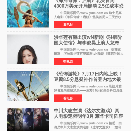
《海洋奇缘：启航》北美首周
4300万美元开局惨淡 2.5亿成本恐
巨亏1亿
中国娱乐网讯 www yule com cn 迪士尼真
人电影《海洋奇缘：启航》北美首周末三天仅收
4300万美元（开画3827馆），中国内地首周票房
看电影
仅840万元人民币，全球开画票房约9500万美
元，远低于业内
洪华莲有望出演tvN新剧《驻韩异
国大使馆》与李俊昊上演人龙奇
幻罗曼史
中国娱乐网讯 www yule com cn 据韩媒
报道，演员洪华莲有望出演tvN新剧《驻韩异国大
使馆》女主角，与李俊昊合作，引发观众期
电视剧
待。 该剧讲述了一位因管理驻韩异国大使馆
（负责管理居住在大
《恐怖游轮》7月17日内地上映！
豆瓣8.5分悬疑神作首登内地大银
幕
中国娱乐网讯 www yule com cn 悬疑片爱
好者迎来重磅消息——豆瓣8 5分的高分科幻悬疑
电影《恐怖游轮》正式宣布定档7月17日在内地上
看电影
映。这部由英国导演克里斯托弗·史密斯执导、惊
悚片女王梅
中川大志主演《达尔文游戏》真
人电影定档明年3月 豪华卡司阵容
公开
中国娱乐网讯 www yule com cn 据悉，由
演员中川大志主演的电影《达尔文游戏》（曾利