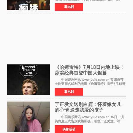
迷》今日正式官宣定档，将于7月24日登陆内地各
看电影
大院线。这部被业内专家誉为新世代爆款恐怖电
影的作品，将为
《哈姆雷特》7月18日内地上映！
莎翁经典首登中国大银幕
中国娱乐网讯 www yule com cn 改编自莎
士比亚同名戏剧的电影《哈姆雷特》将于7月18日
在中国内地上映。这部跨越四百年的文学经典被
看电影
搬上大银幕，为观众带来一场视觉与听觉的双重
盛宴。 《
于正发文送别白鹿：怀着嫁女儿
的心情 送走我爱的孩子
中国娱乐网讯 www yule com cn 16日，演
员白鹿正式告别欢娱影视，引发广泛关注。对
此，欢娱影视创始人于正在社交平台发文回应，
偶像活动
字里行间流露不舍与祝福。 于正透露，以前