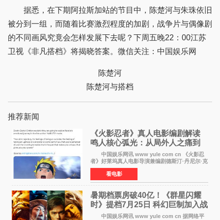
据悉，在下期阿拉斯加站的节目中，陈楚河与朱珠依旧
被分到一组，而随着比赛激烈程度的加剧，战争片与偶像剧
的不同画风究竟会怎样发展下去呢？下周五晚22：00江苏
卫视《非凡搭档》将揭晓答案。微信关注：中国娱乐网
陈楚河
陈楚河与搭档
推荐新闻
《火影忍者》真人电影编剧解读
鸣人核心弧光：从局外人之痛到
自我觉醒
中国娱乐网讯 www yule com cn 《火影忍
者》好莱坞真人电影导演兼编剧德斯汀·丹尼尔·克
雷顿近日在采访中分享了对主角鸣人成长弧光的
看电影
理解，透露电影将深入探索鸣人作为局外人的情
感历程。
暑期档票房破40亿！《群星闪耀
时》提档7月25日 科幻巨制加入战
局
中国娱乐网讯 www yule com cn 据网络平