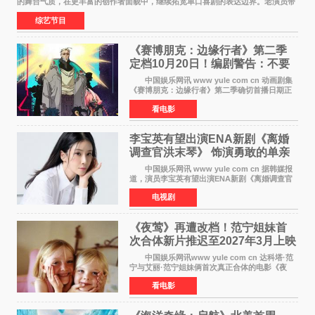
的舞台气质，在更丰富的创作者面貌中，继续拓宽单口喜剧的表达边界。老演员带
着更加成熟的文本与舞台掌控回归，新面孔则
综艺节目
《赛博朋克：边缘行者》第二季
定档10月20日！编剧警告：不要
对角色投入太深
中国娱乐网讯 www yule com cn 动画剧集
《赛博朋克：边缘行者》第二季确切首播日期正
式敲定——将于10月20日在Netflix全球上线。此
看电影
前，Netflix韩国官方账号曾短暂出现这一日期信
息，随后迅
李宝英有望出演ENA新剧《离婚
调查官洪末琴》 饰演勇敢的单亲
妈妈家事调查官
中国娱乐网讯 www yule com cn 据韩媒报
道，演员李宝英有望出演ENA新剧《离婚调查官
洪末琴》女主角，引发观众期待。 李宝英在
电视剧
剧中饰演家庭法院家事调查官洪末琴一角——即
使在极限状况
《夜莺》再遭改档！范宁姐妹首
次合体新片推迟至2027年3月上映
中国娱乐网讯www yule com cn 达科塔·范
宁与艾丽·范宁姐妹俩首次真正合体的电影《夜
莺》再度改档，从原定的2027年2月12日推迟至
看电影
同年3月19日北美上映，片方希望借此利用春假档
期争取更多年轻