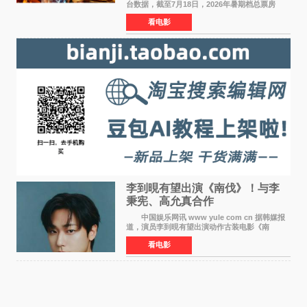
台数据，截至7月18日，2026年暑期档总票房
（含预售）已正式突破40亿元大关，年度总票房
看电影
也随之逼近197亿元。超百部中外佳片同台竞技，
点燃了盛夏的电
李到晛有望出演《南伐》！与李
秉宪、高允真合作
中国娱乐网讯 www yule com cn 据韩媒报
道，演员李到晛有望出演动作古装电影《南
伐》，与李秉宪、高允真合作，引发关注。
看电影
该片为动作古装片，讲述朝鲜初期，为了解救被
倭寇绑走的俘虏，9