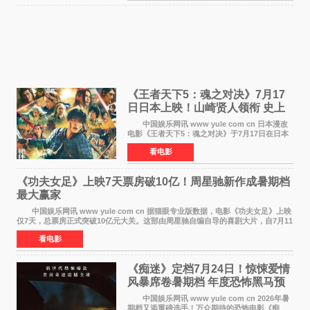
《王者天下5：魂之对决》7月17
日日本上映！山崎贤人领衔 史上
最大“函谷关防卫战”
中国娱乐网讯 www yule com cn 日本漫改
电影《王者天下5：魂之对决》于7月17日在日本
全国上映。这部由佐藤信介执导、山崎贤人主演
看电影
的历史动作片，改编自原泰久同名人气漫画，继
续讲述信和漂
《功夫女足》上映7天票房破10亿！周星驰新作成暑期档
最大赢家
中国娱乐网讯 www yule com cn 据猫眼专业版数据，电影《功夫女足》上映
仅7天，总票房正式突破10亿元大关。这部由周星驰自编自导的喜剧大片，自7月11
日公映以来便展现出惊人的市场统治力。
看电影
《痴迷》定档7月24日！惊悚爱情
风暴席卷暑期档 年度恐怖黑马预
定
中国娱乐网讯 www yule com cn 2026年暑
期档又添重磅选手！万众期待的恐怖电影《痴