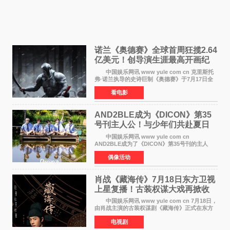
诺兰《奥德赛》全球首周狂揽2.64
亿美元！创导演生涯最高开画纪
录
中国娱乐网讯 www yule com cn 克里斯托
弗·诺兰执导的史诗巨制《奥德赛》于7月17日全
球上映，首周末票房表现远超预期——北美首周
看电影
三天粗报1 245亿美元（开画3919馆），全球首周
2 641亿美元
AND2BLE成为《DICON》第35
号刊主人公！与少年们共赴夏日
之约
中国娱乐网讯 www yule com cn
AND2BLE成为了《DICON》第35号刊的主人
公，本期标题为And The Summer。作为出道后
偶像活动
首次担任杂志画报主角的完整体，AND2BLE用清
澈的少年感与全新的夏天相遇了
肖战《藏海传》7月18日东方卫视
上星复播！古装权谋大戏再掀收
视热潮
中国娱乐网讯 www yule com cn 7月18日，
由肖战主演的古装权谋剧《藏海传》正式在东方
卫视上星复播，引发广泛关注。该剧此前已在网
电视剧
络平台播出，凭借精良制作和紧凑剧情收获不俗
口碑，此次上