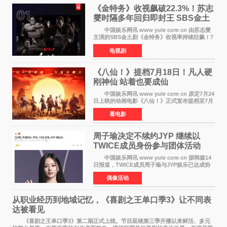
《金特务》收视飙破22.3%！苏志
燮时隔多年回归即封王 SBS金土
剧新纪录诞生
中国娱乐网讯 www yule com cn 由苏志燮
主演的SBS金土剧《金特务》收视率持续狂飙！7
月11日播出的第6集全国平均收视率高达22 3%，
电视剧
瞬间最高更冲上26 4%，不仅再度刷新自身纪
录，更稳坐同时段
《八仙！》提档7月18日！凡人硬
刚神仙 站着也要成仙
中国娱乐网讯 www yule com cn 原定7月24
日上映的动画电影《八仙！》正式宣布提档至7月
18日。这部国风动画大片将八仙过海，各显神通
看电影
这句刻在国人DNA里的俗语玩出了新花样——影
片讲述凡人
周子瑜决定不续约JYP 继续以
TWICE成员身份参与团体活动
中国娱乐网讯 www yule com cn 据韩媒14
日报道，TWICE成员周子瑜与JYP娱乐已达成协
议，不再续签个人专属合约，但她将继续参与
偶像活动
TWICE的完整团体活动。 周子瑜于2015年通
过生存节目《SIXTE
从职业经历到地域记忆，《喜剧之王单口季3》让不同表
达被看见
《喜剧之王单口季3》第二期正式上线。节目延续第三季开播以来鲜活、多元