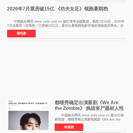
每次有演员到期不
2026年7月票房破15亿 《功夫女足》领跑暑期档
中国娱乐网讯 www yule com cn 据灯塔专业版数据，截至7月14日，2026年
7月总票房（含预售）已突破15亿元，显示出暑期档电影市场的强劲复苏势头。在
众多上映影片中，《功夫女足》《小黄人与大
看电影
都暻秀确定出演新剧《We Are
the Zombie》 挑战丧尸题材人性
喜剧
中国娱乐网讯 www yule com cn 据16日独
家报道，都暻秀将出演新电视剧《We Are the
Zombie》，在剧中饰演主演金仁钟一角，挑战与
电视剧
以往丧尸题材截然不同的人性喜剧。 新剧
《We Are t