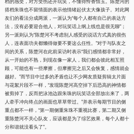
档的感受，对方受伤还开玩笑，不懂得怜香惜玉。陈楚河的
搭档朱珠也不留情面的表示他情绪起伏太大像孩子。对此网
友们的看法分成两派，一派认为“每个人都有自己的表达方
法，没有必要迎合他人，对玩笑话上纲上线也是很无聊”；
另一派则认为“陈楚河不考虑别人感受的说话方式真的很伤
人，连表面功夫都懒得做要不要这么任性。”对于与队友之
间的关系，陈楚河在此前采访时表示“我们感情都非常好，
从一开始的不熟，到现在像一家人，我们都会彼此相互照
顾，可能也有一些摩擦，但摩擦完之后又会恢复，感情就会
越好。”而节目中过多的矛盾也让不少网友质疑剪辑太片面
与花絮片段不一样，“发现陈楚河高空掉下后恐高的神情都
被剪掉了，反而把泳池边跟朱珠的玩笑话全部放出来了，两
人牵手冲向终点的画面也草草带过。”并表示每期节目的侧
重点都不一样，“第一期侧重朱珠不重视比赛，第二期又侧
重陈楚河不关心队友，应该都是为了综艺效果，每个人都十
分和谐就没看头了”。