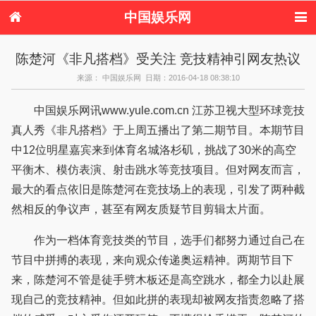
中国娱乐网
首页
新闻
女性
看电影
陈楚河《非凡搭档》受关注 竞技精神引网友热议
电视剧
演唱会
综艺节目
偶像活动
来源： 中国娱乐网 日期：2016-04-18 08:38:10
热周边
中国娱乐网讯www.yule.com.cn 江苏卫视大型环球竞技
真人秀《非凡搭档》于上周五播出了第二期节目。本期节目
中12位明星嘉宾来到体育名城洛杉矶，挑战了30米的高空
平衡木、模仿表演、射击跳水等竞技项目。但对网友而言，
最大的看点依旧是陈楚河在竞技场上的表现，引发了两种截
然相反的争议声，甚至有网友质疑节目剪辑太片面。
作为一档体育竞技类的节目，选手们都努力通过自己在
节目中拼搏的表现，来向观众传递奥运精神。两期节目下
来，陈楚河不管是徒手劈木板还是高空跳水，都全力以赴展
现自己的竞技精神。但如此拼的表现却被网友指责忽略了搭