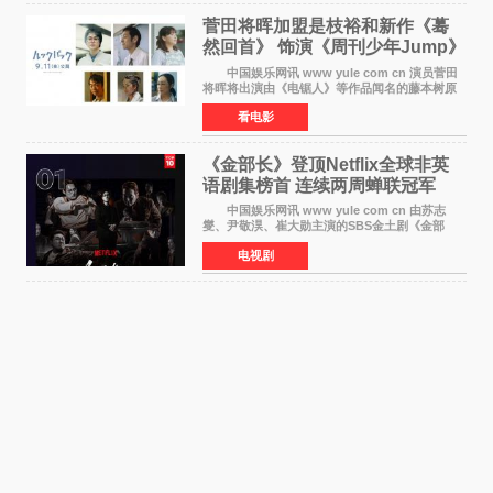
菅田将晖加盟是枝裕和新作《蓦
然回首》 饰演《周刊少年Jump》
编辑
中国娱乐网讯 www yule com cn 演员菅田
将晖将出演由《电锯人》等作品闻名的藤本树原
作漫画改编的电影《蓦然回首》（是枝裕和导
看电影
演）。菅田饰演的角色是初中时代两位主人公带
着完成的作品前去
《金部长》登顶Netflix全球非英
语剧集榜首 连续两周蝉联冠军
中国娱乐网讯 www yule com cn 由苏志
燮、尹敬淏、崔大勋主演的SBS金土剧《金部
长》持续席卷全球，收获海内外观众热烈反
电视剧
响。 15日，据Netflix官方排行榜网站Tudum
公布的数据，SBS金土剧《