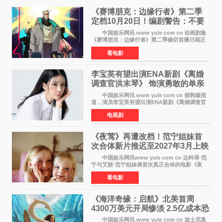
《赛博朋克：边缘行者》第二季
定档10月20日！编剧警告：不要
对角色投入太深
中国娱乐网讯 www yule com cn 动画剧集
《赛博朋克：边缘行者》第二季确切首播日期正
式敲定——将于10月20日在Netflix全球上线。此
看电影
前，Netflix韩国官方账号曾短暂出现这一日期信
息，随后迅
李宝英有望出演ENA新剧《离婚
调查官洪末琴》 饰演勇敢的单亲
妈妈家事调查官
中国娱乐网讯 www yule com cn 据韩媒报
道，演员李宝英有望出演ENA新剧《离婚调查官
洪末琴》女主角，引发观众期待。 李宝英在
电视剧
剧中饰演家庭法院家事调查官洪末琴一角——即
使在极限状况
《夜莺》再遭改档！范宁姐妹首
次合体新片推迟至2027年3月上映
中国娱乐网讯www yule com cn 达科塔·范
宁与艾丽·范宁姐妹俩首次真正合体的电影《夜
莺》再度改档，从原定的2027年2月12日推迟至
看电影
同年3月19日北美上映，片方希望借此利用春假档
期争取更多年轻
《海洋奇缘：启航》北美首周
4300万美元开局惨淡 2.5亿成本恐
巨亏1亿
中国娱乐网讯 www yule com cn 迪士尼真