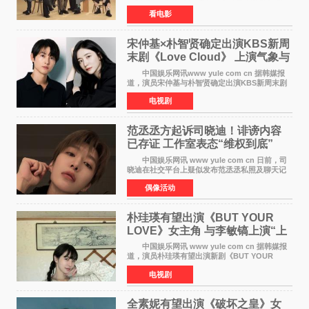
花男子演唱的新曲《Moonlit》。使用该乐曲的最
看电影
新预告片也已制作完成。 本片讲述的是市村
琥珀（道枝骏佑
宋仲基×朴智贤确定出演KBS新周
末剧《Love Cloud》 上演气象与
诅咒交织的奇幻爱情
中国娱乐网讯www yule com cn 据韩媒报
道，演员宋仲基与朴智贤确定出演KBS新周末剧
《Love Cloud》，分别担任男女主角。该剧预计
电视剧
将于明年播出，引发观众期待。 《Love
Cloud》讲述了一位
范丞丞方起诉司晓迪！诽谤内容
已存证 工作室表态“维权到底”
中国娱乐网讯 www yule com cn 日前，司
晓迪在社交平台上疑似发布范丞丞私照及聊天记
录等内容，引发网络热议。大量网友对此展开讨
偶像活动
论，相关话题迅速登上热搜。 刚刚，范丞丞
对接号@到范
朴珪瑛有望出演《BUT YOUR
LOVE》女主角 与李敏镐上演“上
司竟是虚拟偶像”罗曼史
中国娱乐网讯 www yule com cn 据韩媒报
道，演员朴珪瑛有望出演新剧《BUT YOUR
LOVE》女主角，与李敏镐合作，引发关注。
电视剧
朴珪瑛在剧中饰演游戏公司代理卓素娜一角。她
在忍受艰辛职场生
全素妮有望出演《破坏之皇》女