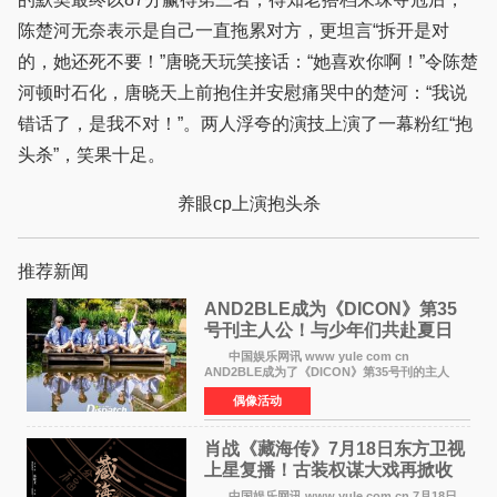
陈楚河无奈表示是自己一直拖累对方，更坦言“拆开是对
的，她还死不要！”唐晓天玩笑接话：“她喜欢你啊！”令陈楚
河顿时石化，唐晓天上前抱住并安慰痛哭中的楚河：“我说
错话了，是我不对！”。两人浮夸的演技上演了一幕粉红“抱
头杀”，笑果十足。
养眼cp上演抱头杀
推荐新闻
AND2BLE成为《DICON》第35
号刊主人公！与少年们共赴夏日
之约
中国娱乐网讯 www yule com cn
AND2BLE成为了《DICON》第35号刊的主人
公，本期标题为And The Summer。作为出道后
偶像活动
首次担任杂志画报主角的完整体，AND2BLE用清
澈的少年感与全新的夏天相遇了
肖战《藏海传》7月18日东方卫视
上星复播！古装权谋大戏再掀收
视热潮
中国娱乐网讯 www yule com cn 7月18日，