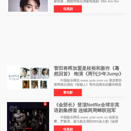
家报道，都暻秀将出演新电视剧《We Are the
Zombie》，在剧中饰演主演金仁钟一角，挑战与
电视剧
以往丧尸题材截然不同的人性喜剧。 新剧
《We Are t
菅田将晖加盟是枝裕和新作《蓦
然回首》 饰演《周刊少年Jump》
编辑
中国娱乐网讯 www yule com cn 演员菅田
将晖将出演由《电锯人》等作品闻名的藤本树原
作漫画改编的电影《蓦然回首》（是枝裕和导
看电影
演）。菅田饰演的角色是初中时代两位主人公带
着完成的作品前去
《金部长》登顶Netflix全球非英
语剧集榜首 连续两周蝉联冠军
中国娱乐网讯 www yule com cn 由苏志
燮、尹敬淏、崔大勋主演的SBS金土剧《金部
长》持续席卷全球，收获海内外观众热烈反
电视剧
响。 15日，据Netflix官方排行榜网站Tudum