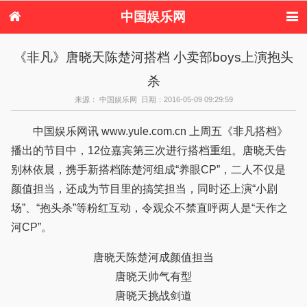
中国娱乐网
首页
新闻
女性
看电影
《非凡》唐晓天陈楚河搭档 小卖部boys上演抱头
电视剧
演唱会
综艺节目
偶像活动
杀
热周边
来源： 中国娱乐网 日期：2016-05-09 09:29:59
中国娱乐网讯 www.yule.com.cn 上周五《非凡搭档》
播出的节目中，12位嘉宾第三次进行搭档重组。唐晓天告
别林依晨，携手新搭档陈楚河组成“养眼CP”，二人不仅是
颜值担当，还成为节目里的搞笑担当，同时还上演“小剧
场”、“抱头杀”等粉红互动，令观众不禁直呼两人是“天作之
河CP”。
唐晓天陈楚河成颜值担当
唐晓天帅气有型
唐晓天挑战剑道