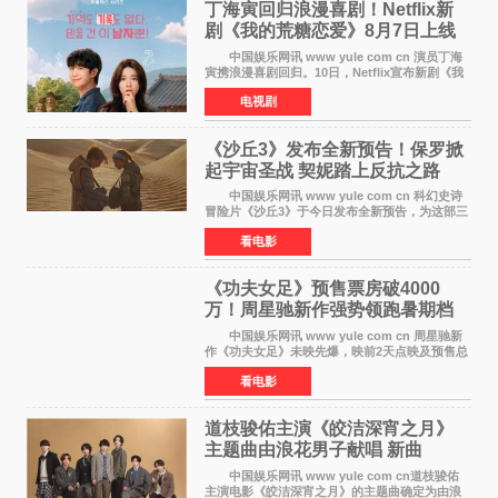
丁海寅回归浪漫喜剧！Netflix新
剧《我的荒糖恋爱》8月7日上线
中国娱乐网讯 www yule com cn 演员丁海
寅携浪漫喜剧回归。10日，Netflix宣布新剧《我
的荒糖恋爱》将于下月7日上线。 《我的荒糖
电视剧
恋爱》是一部浪漫喜剧，讲述患上失忆症的检察
官高恩彩与
《沙丘3》发布全新预告！保罗掀
起宇宙圣战 契妮踏上反抗之路
中国娱乐网讯 www yule com cn 科幻史诗
冒险片《沙丘3》于今日发布全新预告，为这部三
部曲最终章揭开神秘面纱。预告中展现了17年过
看电影
去后，保罗·厄崔迪以穆阿迪布之名登基称帝，发
动了一场
《功夫女足》预售票房破4000
万！周星驰新作强势领跑暑期档
中国娱乐网讯 www yule com cn 周星驰新
作《功夫女足》未映先爆，映前2天点映及预售总
票房已突破4000万大关，成为暑期档最受期待的
看电影
电影之一。这部融合功夫元素与足球题材的喜剧
电影，将于7月
道枝骏佑主演《皎洁深宵之月》
主题曲由浪花男子献唱 新曲
《Moonlit》预告公开
中国娱乐网讯 www yule com cn道枝骏佑
主演电影《皎洁深宵之月》的主题曲确定为由浪