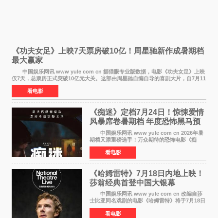
《功夫女足》上映7天票房破10亿！周星驰新作成暑期档
最大赢家
中国娱乐网讯 www yule com cn 据猫眼专业版数据，电影《功夫女足》上映
仅7天，总票房正式突破10亿元大关。这部由周星驰自编自导的喜剧大片，自7月11
日公映以来便展现出惊人的市场统治力。
看电影
《痴迷》定档7月24日！惊悚爱情
风暴席卷暑期档 年度恐怖黑马预
定
中国娱乐网讯 www yule com cn 2026年暑
期档又添重磅选手！万众期待的恐怖电影《痴
迷》今日正式官宣定档，将于7月24日登陆内地各
看电影
大院线。这部被业内专家誉为新世代爆款恐怖电
影的作品，将为
《哈姆雷特》7月18日内地上映！
莎翁经典首登中国大银幕
中国娱乐网讯 www yule com cn 改编自莎
士比亚同名戏剧的电影《哈姆雷特》将于7月18日
在中国内地上映。这部跨越四百年的文学经典被
看电影
搬上大银幕，为观众带来一场视觉与听觉的双重