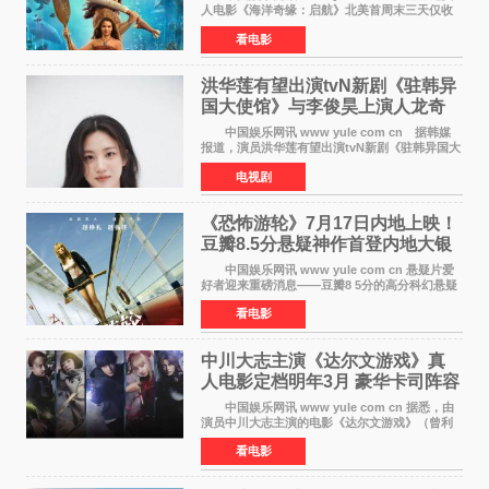
人电影《海洋奇缘：启航》北美首周末三天仅收
4300万美元（开画3827馆），中国内地首周票房
看电影
仅840万元人民币，全球开画票房约9500万美
元，远低于业内
洪华莲有望出演tvN新剧《驻韩异
国大使馆》与李俊昊上演人龙奇
幻罗曼史
中国娱乐网讯 www yule com cn 据韩媒
报道，演员洪华莲有望出演tvN新剧《驻韩异国大
使馆》女主角，与李俊昊合作，引发观众期
电视剧
待。 该剧讲述了一位因管理驻韩异国大使馆
（负责管理居住在大
《恐怖游轮》7月17日内地上映！
豆瓣8.5分悬疑神作首登内地大银
幕
中国娱乐网讯 www yule com cn 悬疑片爱
好者迎来重磅消息——豆瓣8 5分的高分科幻悬疑
电影《恐怖游轮》正式宣布定档7月17日在内地上
看电影
映。这部由英国导演克里斯托弗·史密斯执导、惊
悚片女王梅
中川大志主演《达尔文游戏》真
人电影定档明年3月 豪华卡司阵容
公开
中国娱乐网讯 www yule com cn 据悉，由
演员中川大志主演的电影《达尔文游戏》（曾利
文彦执导）将于明年3月12日上映，该消息于7月9
看电影
日公布。 本片为累计发行量突破1000万册的
同名漫画的真