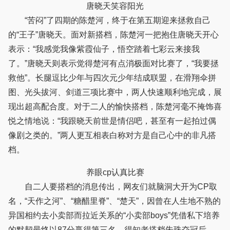
唐晓天笑容阳光
“苦闷”了四期的陈楚河，终于在第五期迎来拯救自己
的“王子”唐晓天。面对新搭档，陈楚河一把抱住唐晓天开心
表示：“我感觉我像紫霞仙子，悟空踏着七彩云来接我
了。”唐晓天则表示觉得楚河有点消极面对比赛了，“我要拯
救他”。长腿逗比少年与四次元少年结成联盟，在滑翔伞拼
图、光头拔河、剑道三项比赛中，两人快速顺利地完成，展
现出超高配合度。对于二人的愉快搭档，陈楚河毫不掩饰喜
悦之情地说：“我跟晓天前世是情侣吧，甚至有一起拍过偶
像剧之类的。”两人更互相表白称对方是自己心中的非凡搭
档。
养眼cp认真比赛
自二人要搭档的消息传出，网友们就脑洞大开为CP取
名，“天作之河”、“糖醋里脊”、“楚天”，因曾在人生地不熟的
异国相约去小卖部而拉近关系的“小卖部boys”凭借私下培养
的默契最终以87分赢得第三名，得知老搭档朱珠夺冠后，