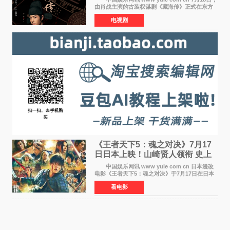
由肖战主演的古装权谋剧《藏海传》正式在东方
卫视上星复播，引发广泛关注。该剧此前已在网
电视剧
络平台播出，凭借精良制作和紧凑剧情收获不俗
口碑，此次上
《王者天下5：魂之对决》7月17
日日本上映！山崎贤人领衔 史上
最大“函谷关防卫战”
中国娱乐网讯 www yule com cn 日本漫改
电影《王者天下5：魂之对决》于7月17日在日本
全国上映。这部由佐藤信介执导、山崎贤人主演
看电影
的历史动作片，改编自原泰久同名人气漫画，继
续讲述信和漂