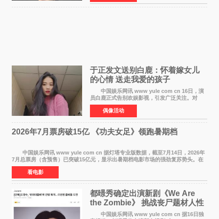
盛宴。 《
于正发文送别白鹿：怀着嫁女儿
的心情 送走我爱的孩子
中国娱乐网讯 www yule com cn 16日，演
员白鹿正式告别欢娱影视，引发广泛关注。对
此，欢娱影视创始人于正在社交平台发文回应，
偶像活动
字里行间流露不舍与祝福。 于正透露，以前
每次有演员到期不
2026年7月票房破15亿 《功夫女足》领跑暑期档
中国娱乐网讯 www yule com cn 据灯塔专业版数据，截至7月14日，2026年
7月总票房（含预售）已突破15亿元，显示出暑期档电影市场的强劲复苏势头。在
众多上映影片中，《功夫女足》《小黄人与大
看电影
都暻秀确定出演新剧《We Are
the Zombie》 挑战丧尸题材人性
喜剧
中国娱乐网讯 www yule com cn 据16日独