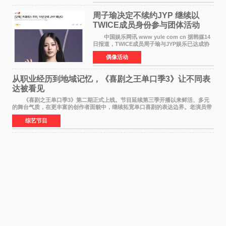
片讲述凡人
周子瑜决定不续约JYP 继续以
TWICE成员身份参与团体活动
中国娱乐网讯 www yule com cn 据韩媒14
日报道，TWICE成员周子瑜与JYP娱乐已达成协
议，不再续签个人专属合约，但她将继续参与
偶像活动
TWICE的完整团体活动。 周子瑜于2015年通
过生存节目《SIXTE
从职业经历到地域记忆，《喜剧之王单口季3》让不同表
达被看见
《喜剧之王单口季3》第二期正式上线。节目延续第三季开播以来鲜活、多元
的舞台气质，在更丰富的创作者面貌中，继续拓宽单口喜剧的表达边界。老演员带
着更加成熟的文本与舞台掌控回归，新面孔则
综艺节目