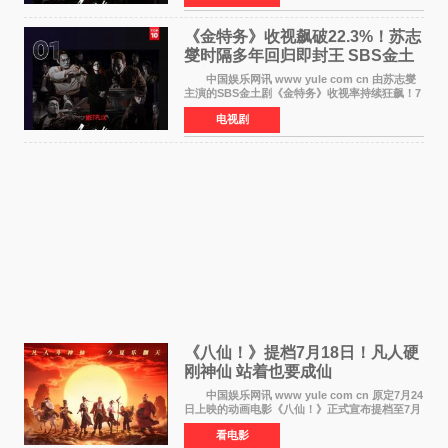
公布的数据，SBS金土剧《
《金特务》收视飙破22.3%！苏志
燮时隔多年回归即封王 SBS金土
剧新纪录诞生
中国娱乐网讯 www yule com cn 由苏志燮
主演的SBS金土剧《金特务》收视率持续狂飙！7
月11日播出的第6集全国平均收视率高达22 3%，
电视剧
瞬间最高更冲上26 4%，不仅再度刷新自身纪
录，更稳坐同时段
《八仙！》提档7月18日！凡人硬
刚神仙 站着也要成仙
中国娱乐网讯 www yule com cn 原定7月24
日上映的动画电影《八仙！》正式宣布提档至7月
18日。这部国风动画大片将八仙过海，各显神通
看电影
这句刻在国人DNA里的俗语玩出了新花样——影