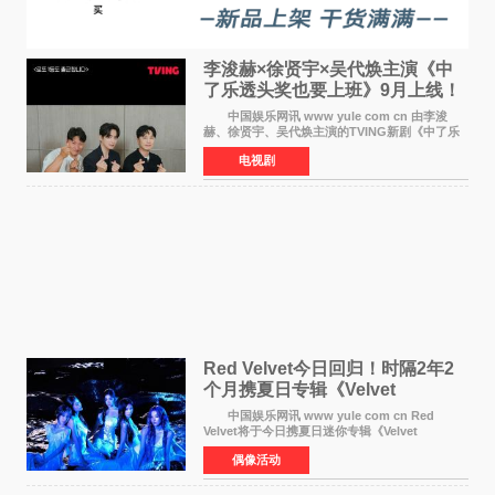
李浚赫×徐贤宇×吴代焕主演《中
了乐透头奖也要上班》9月上线！
TVING先网后台
中国娱乐网讯 www yule com cn 由李浚
赫、徐贤宇、吴代焕主演的TVING新剧《中了乐
透头奖也要上班》定档9月10日播出，随后于9月
电视剧
14日起登陆tvN月火档，实现先网后台双平台播出
模式。 本剧改
Red Velvet今日回归！时隔2年2
个月携夏日专辑《Velvet
Summer》重启完整体活动
中国娱乐网讯 www yule com cn Red
Velvet将于今日携夏日迷你专辑《Velvet
Summer》时隔2年2个月重启完整体活动。这张
偶像活动
于8月3日发行的专辑，主打柔和成熟氛围的夏日
音乐，收录了成员们想着