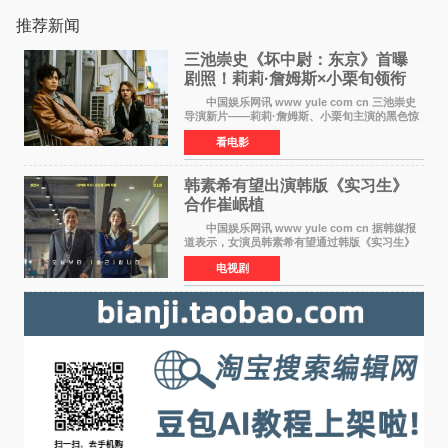
推荐新闻
三池崇史《坏中尉：东京》首曝
剧照！莉莉·詹姆斯×小栗旬领衔
黑色惊悚再升级
中国娱乐网讯 www yule com cn 三池崇史
导演新片——莉莉·詹姆斯、小栗旬主演的黑色惊
悚电影《坏中尉：东京》首曝剧照。继阿贝尔·费
看电影
拉拉&times;哈威·凯特尔的1992年《坏中尉》和
沃纳·赫
韩素希有望出演韩版《实习生》
合作崔岷植
中国娱乐网讯 www yule com cn 据韩媒报
道表示，女演员韩素希有望通过韩版《实习生》
回归荧幕，合作前辈演员崔岷植。 根据消息
电视剧
表示，演员韩素希目前已经结束了电视剧《Y计
划》的拍摄工