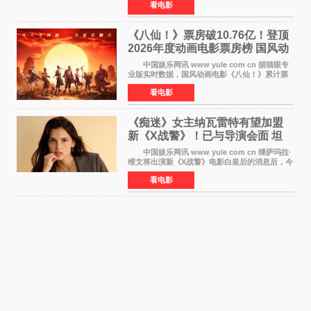
看电影
联盟4：终局之战》的3 571亿美元少200万出头，
精报调整后仍
《八仙！》票房破10.76亿！登顶
2026年度动画电影票房榜 国风动
画逆袭暑期档
中国娱乐网讯 www yule com cn 据猫眼专
业版实时数据，国风动画电影《八仙！》累计票
房突破10 76亿元，超过《熊出没·年年有熊》，
看电影
暂列2026年度动画影片票房榜冠军。该片自暑期
档登陆院线以
《痴迷》女主纳瓦雷特有望加盟
新《X战警》！已与导演会面 坦
言“魔形女一直很酷”
中国娱乐网讯 www yule com cn 继萨玛拉·
维文将出演新《X战警》电影白皇后的消息后，今
年暑期档大热恐怖片《痴迷》女主角印达·纳瓦雷
看电影
特也有望加盟这部备受瞩目的漫威新作——目前
还处于有