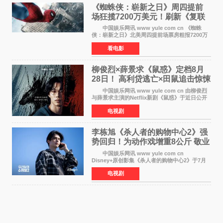
《蜘蛛侠：崭新之日》周四提前
场狂揽7200万美元！刷新《复联
4》保持影史纪录
中国娱乐网讯 www yule com cn 《蜘蛛
侠：崭新之日》北美周四提前场票房粗报7200万
美元，创下影史单片北美提前场票房新纪录——
看电影
此前该纪录由《复仇者联盟4：终局之战》的6000
万美元保持，本
柳俊烈×薛景求《鼠惑》定档8月
28日！ 高利贷逃亡×田鼠追击惊悚
来袭
中国娱乐网讯 www yule com cn 由柳俊烈
与薛景求主演的Netflix新剧《鼠惑》于近日公开
主海报，正式定档8月28日上线。 海报中，柳
电视剧
俊烈与薛景求背对背站立，各自朝向相反方向，
幽暗的色调与
李栋旭《杀人者的购物中心2》强
势回归！为动作戏增重8公斤 敬业
获赞
中国娱乐网讯 www yule com cn
Disney+原创影集《杀人者的购物中心2》于7月
22日正式上线，由男神李栋旭主演的郑进湾以2 0
电视剧
完全体强势回归。该剧第一季曾被《纽约时报》
评选为全球最佳影集之一