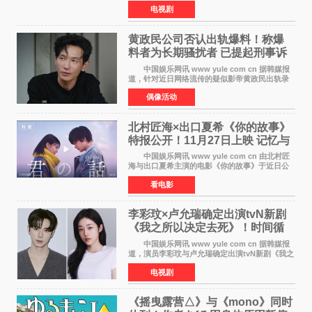
由京都动画制作的《二十世纪电气目录》在多个
电视剧
榜单中表现亮眼，位列AniLab全球TOP10第十
名。该剧改编自结
黄政民公司否认出轨爆料！称爆
料者为长期骚扰者 已提起刑事诉
讼
中国娱乐网讯 www yule com cn 据韩媒报
道，针对近日网络流传的疑似影帝黄政民出轨录
音及短信爆料，黄政民所属经纪公司于今日正式
偶像活动
发表声明，明确否认相关传闻。 公司表示，
爆料者是一名长
北村匠海×出口夏希《你的故事》
特报公开！11月27日上映 记忆与
初恋的奇幻交织
中国娱乐网讯 www yule com cn 由北村匠
海与出口夏希主演的电影《你的故事》于近日公
开特报影像，正式定档11月27日上映。 本片
看电影
改编自三秋缒同名小说，编剧由曾执笔《孤独摇
滚！》的吉田惠
李彩玟×卢允瑞确定出演tvN新剧
《我之所以决定去死》！时间循
环青春爱情来袭
中国娱乐网讯 www yule com cn 据韩媒报
道，演员李彩玟与卢允瑞确定出演tvN新剧《我之
所以决定去死》，分别担任男女主角。该剧预计
电视剧
将于明年播出，引发观众期待。 本剧改编自
NAVER同名人气
《摇曳露营△》与《mono》同时