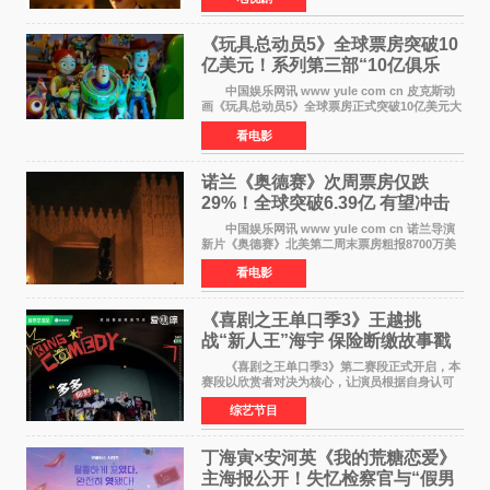
纪录。 考虑到
《玩具总动员5》全球票房突破10
亿美元！系列第三部“10亿俱乐
部”达成
中国娱乐网讯 www yule com cn 皮克斯动
画《玩具总动员5》全球票房正式突破10亿美元大
关。截至上周末，该片全球累计票房已达10 22亿
看电影
美元，其中北美市场贡献4 48亿美元，中国内地
票房达2 82
诺兰《奥德赛》次周票房仅跌
29%！全球突破6.39亿 有望冲击
13亿成诺兰最卖座电影
中国娱乐网讯 www yule com cn 诺兰导演
新片《奥德赛》北美第二周末票房粗报8700万美
元（周五至周日：2600万&rarr;3460万
看电影
&rarr;2640万），较首周1 24亿美元仅下跌29
6%，走势极为强劲，远超
《喜剧之王单口季3》王越挑
战“新人王”海宇 保险断缴故事戳
中生活痛点
《喜剧之王单口季3》第二赛段正式开启，本
赛段以欣赏者对决为核心，让演员根据自身认可
选择对手，在作品碰撞中完成一次喜剧创作者之
综艺节目
间的交流。这里有实力相当的正面对抗，也有老
朋友、老对手之
丁海寅×安河英《我的荒糖恋爱》
主海报公开！失忆检察官与“假男