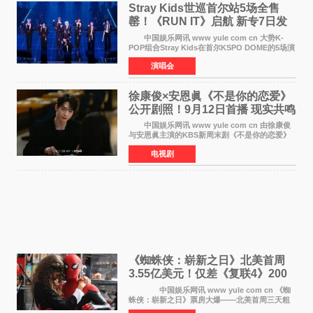
Stray Kids世巡首尔站5场全售
罄！《RUN IT》启航 新专7日发
行
中国娱乐网讯 www yule com cn 大势K-
POP组合Stray Kids在首尔KSPO DOME的5场演
唱会全部售罄，为新世界巡演拉开序幕。据所属
演唱会
社JYP娱乐透露，Stray Kids于上月25至26日、
29日及本月1至2日
徐康俊×安恩眞《不是你的恋爱》
公开剧照！9月12日首播 现实共鸣
罗曼史来袭
中国娱乐网讯 www yule com cn 由徐康俊
与安恩眞主演的KBS新周末剧《不是你的恋爱》
于近日公开首波剧照，正式定档9月12日首
电视剧
播。 剧照中，徐康俊与安恩眞并肩而坐，眼
神中流露出复杂而微
《蜘蛛侠：崭新之日》北美首周
3.55亿美元！仅差《复联4》200
万 影史第二全球开画
中国娱乐网讯 www yule com cn 《蜘
蛛侠：崭新之日》票房大爆——北美首周三天粗
报3 55亿美元，仅比影史最高北美开画《复仇者