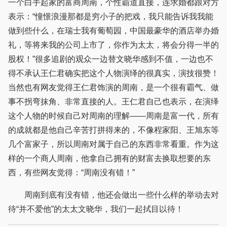
一个白手起家的富商周南，个性霸道直接，连求婚都跟对方
表示：“憧憬浪漫那都是穷小子的把戏，我只能告诉我我能
做到些什么，在瑞士我有葡萄园，中国最豪华的酒店举办婚
礼，等将来我的公司上市了，你作为太太，将会分得一半的
股权！”很多追剧的观众一边替文晓华感到不值，一边也不
得不承认王仁君确实把这个人物演绎的很真实，演技很赞！
当然也有网友觉得王仁君饰演的周南，是一个很有霸气、做
事不拐弯抹角、非常直接的人。王仁君自己也表示，在演绎
这个人物的时候自己对周南的理解——周南是富一代，所有
的成就都是他自己辛苦打拼得来的，不像程家阳、王旭东等
几个富家子，所以周南对属于自己的东西非常看重。作为这
样的一个商人周南，他拿自己拥有的财富去换取想要的东
西，有些网友觉得：“周南没有错！”
周南到底有没有错，他还会做出一些什么样的举动去对
待“并不爱他”的太太文晓华，我们一起拭目以待！