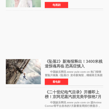
主海报，正式进入开播倒计时。 海报中，男
电视剧
女主角背对背站立，各自望向不同方向，中央的
空白与冷漠的表情
《坠落2》新海报释出！3400米栈
道惊魂再临 恐高症慎入
中国娱乐网讯 www yule com cn 热门惊悚
冒险片续集《坠落2》发布新海报，继续将主角困
于绝境高处——这一次，是摇摇欲坠的徒步栈
看电影
道。该片将于今年9月2日北美上映，恐高症患者
请提前做好心理
《二十世纪电气目录》开播即上
榜！京阿尼蒸汽朋克美学惊艳7月
新番季
中国娱乐网讯 www yule com cn 据Anime
Corner等平台发布的7月新番首周排行榜显示，