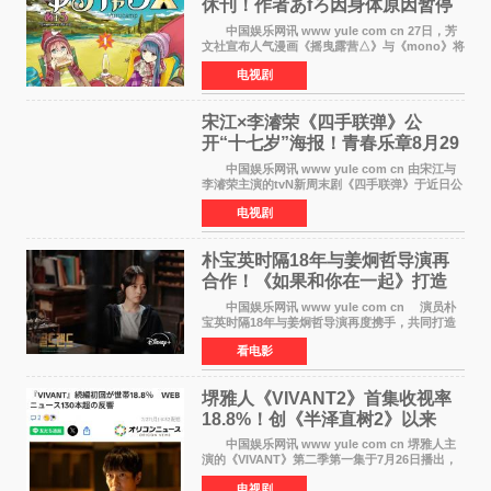
休刊！作者あfろ因身体原因暂停
双连载
中国娱乐网讯 www yule com cn 27日，芳
文社宣布人气漫画《摇曳露营△》与《mono》将
暂停连载一段时间，原因是漫画家あfろ身体状况
电视剧
不佳。 编辑部表示：一直承蒙各位对
《mono》的喜爱，
宋江×李濬荣《四手联弹》公
开“十七岁”海报！青春乐章8月29
日奏响
中国娱乐网讯 www yule com cn 由宋江与
李濬荣主演的tvN新周末剧《四手联弹》于近日公
开十七岁版海报，以充满青春气息的画面再度点
电视剧
燃观众期待。 海报中，宋江与李濬荣并肩站
在音乐教室的
朴宝英时隔18年与姜炯哲导演再
合作！《如果和你在一起》打造
奇幻浪漫喜剧
中国娱乐网讯 www yule com cn 演员朴
宝英时隔18年与姜炯哲导演再度携手，共同打造
备受期待的浪漫喜剧新作《如果和你在一起》
看电影
（暂定名）。据OSEN报道，朴宝英将出演该片
女主角，自2008年《
堺雅人《VIVANT2》首集收视率
18.8%！创《半泽直树2》以来
TBS周日剧场最高开局
中国娱乐网讯 www yule com cn 堺雅人主
演的《VIVANT》第二季第一集于7月26日播出，
首集收视率高达18 8%，成为自2020年《半泽直
电视剧
树2》首集22%以来，TBS周日剧场最高开播收视