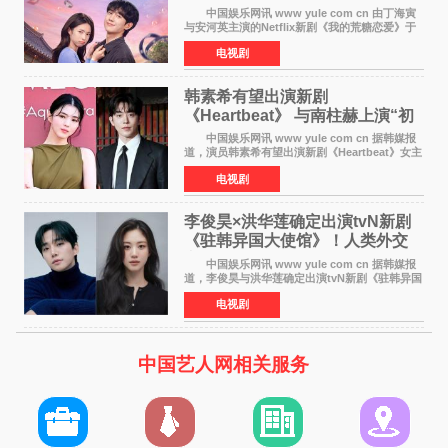
友”同居罗曼史来
中国娱乐网讯 www yule com cn 由丁海寅
与安河英主演的Netflix新剧《我的荒糖恋爱》于
近日公开主海报，正式进入开播倒计时。 海
电视剧
报中，两人并肩站在充满怀旧气息的九津麦芽村
街道上，丁
韩素希有望出演新剧
《Heartbeat》 与南柱赫上演“初
恋归来”奇幻罗曼史
中国娱乐网讯 www yule com cn 据韩媒报
道，演员韩素希有望出演新剧《Heartbeat》女主
角，与南柱赫合作，引发高度关注。 韩素希
电视剧
在剧中饰演能够看到过去的女人洪莎朗一角，因
初恋的意外
李俊昊×洪华莲确定出演tvN新剧
《驻韩异国大使馆》！人类外交
官与“龙”大使的奇幻
中国娱乐网讯 www yule com cn 据韩媒报
道，李俊昊与洪华莲确定出演tvN新剧《驻韩异国
大使馆》，分别担任男女主角，引发期待。
电视剧
该剧讲述了一位因管理驻韩异国大使馆（负责管
理居住在大韩
中国艺人网相关服务