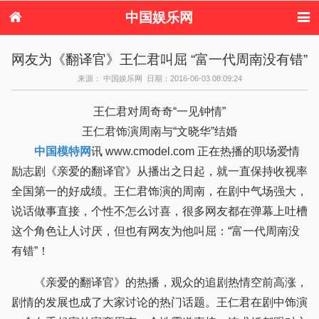
中国娱乐网
首页
新闻
女性
看电影
网友为《翻译官》王仁君叫屈 “富一代周南没有错”
电视剧
演唱会
综艺节目
偶像活动
来源： 中国娱乐网 日期：2016-06-03 08:09:24
热周边
王仁君对周奇奇“一见钟情”
王仁君饰演周南与“文晓华”结婚
中国模特网
讯 www.cmodel.com 正在热播的职场爱情
励志剧《亲爱的翻译官》从播出之日起，就一直保持收视率
全国第一的好成绩。王仁君饰演的周南，在剧中气场强大，
说话做事直接，个性不怎么讨喜，很多网友都在弹幕上吐槽
这个角色让人讨厌，但也有网友为他叫屈：“富一代周南没
有错”！
《亲爱的翻译官》的热播，观众的追剧热情空前高涨，
剧情的发展也成了大家讨论的热门话题。王仁君在剧中饰演