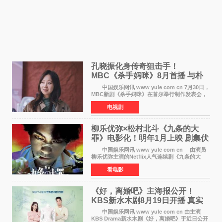
孔晓振化身传奇狙击手！
MBC《杀手妈咪》8月首播 与朴
恩斌展开收视对决
中国娱乐网讯 www yule com cn 7月30日，
MBC新剧《杀手妈咪》在首尔举行制作发表会，
主演孔晓振、郑准元、李相二、无真星、崔宇
电视剧
成、李银泉等人一同出席，为新剧宣传造势。这
是孔晓振继《毛骨
柳乐优弥×松村北斗《九条的大
罪》电影化！明年1月上映 剧集伏
笔将全面揭晓
中国娱乐网讯 www yule com cn 由演员
柳乐优弥主演的Netflix人气连续剧《九条的大
罪》正式宣布改编为电影，将于明年1月8日全国
看电影
上映。柳乐优弥与SixTONES松村北斗再度联
手，为观众带来这部
《好，离婚吧》主海报公开！
KBS新水木剧8月19日开播 真实
离婚体验记来袭
中国娱乐网讯 www yule com cn 由主演
KBS Drama新水木剧《好，离婚吧》于近日公开