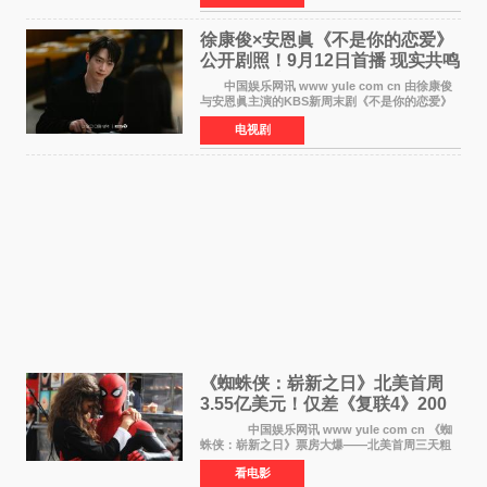
29日及本月1至2日
徐康俊×安恩眞《不是你的恋爱》
公开剧照！9月12日首播 现实共鸣
罗曼史来袭
中国娱乐网讯 www yule com cn 由徐康俊
与安恩眞主演的KBS新周末剧《不是你的恋爱》
于近日公开首波剧照，正式定档9月12日首
电视剧
播。 剧照中，徐康俊与安恩眞并肩而坐，眼
神中流露出复杂而微
《蜘蛛侠：崭新之日》北美首周
3.55亿美元！仅差《复联4》200
万 影史第二全球开画
中国娱乐网讯 www yule com cn 《蜘
蛛侠：崭新之日》票房大爆——北美首周三天粗
报3 55亿美元，仅比影史最高北美开画《复仇者
看电影
联盟4：终局之战》的3 571亿美元少200万出头，