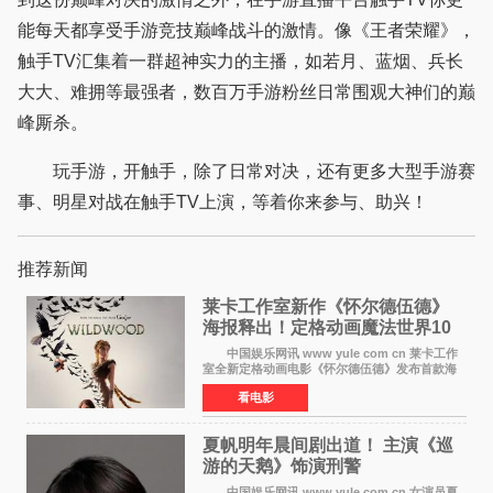
能每天都享受手游竞技巅峰战斗的激情。像《王者荣耀》，
触手TV汇集着一群超神实力的主播，如若月、蓝烟、兵长
大大、难拥等最强者，数百万手游粉丝日常围观大神们的巅
峰厮杀。
玩手游，开触手，除了日常对决，还有更多大型手游赛
事、明星对战在触手TV上演，等着你来参与、助兴！
推荐新闻
莱卡工作室新作《怀尔德伍德》
海报释出！定格动画魔法世界10
月开启
中国娱乐网讯 www yule com cn 莱卡工作
室全新定格动画电影《怀尔德伍德》发布首款海
报，女孩为找回弟弟走入黑暗、宏大的林中魔法
看电影
世界，一场关于勇气与亲情的奇幻冒险即将展
开。 本片由特
夏帆明年晨间剧出道！ 主演《巡
游的天鹅》饰演刑警
中国娱乐网讯 www yule com cn 女演员夏