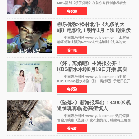
MBC新剧《杀手妈咪》在首尔举行制作发表会，
主演孔晓振、郑准元、李相二、无真星、崔宇
电视剧
成、李银泉等人一同出席，为新剧宣传造势。这
是孔晓振继《毛骨
柳乐优弥×松村北斗《九条的大
罪》电影化！明年1月上映 剧集伏
笔将全面揭晓
中国娱乐网讯 www yule com cn 由演员
柳乐优弥主演的Netflix人气连续剧《九条的大
罪》正式宣布改编为电影，将于明年1月8日全国
看电影
上映。柳乐优弥与SixTONES松村北斗再度联
手，为观众带来这部
《好，离婚吧》主海报公开！
KBS新水木剧8月19日开播 真实
离婚体验记来袭
中国娱乐网讯 www yule com cn 由主演
KBS Drama新水木剧《好，离婚吧》于近日公开
主海报，正式进入开播倒计时。 海报中，男
电视剧
女主角背对背站立，各自望向不同方向，中央的
空白与冷漠的表情
《坠落2》新海报释出！3400米栈
道惊魂再临 恐高症慎入
中国娱乐网讯 www yule com cn 热门惊悚
冒险片续集《坠落2》发布新海报，继续将主角困
于绝境高处——这一次，是摇摇欲坠的徒步栈
看电影
道。该片将于今年9月2日北美上映，恐高症患者
请提前做好心理