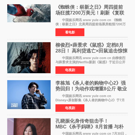
《蜘蛛侠：崭新之日》周四提前
场狂揽7200万美元！刷新《复联
4》保持影史纪录
中国娱乐网讯 www yule com cn 《蜘蛛
侠：崭新之日》北美周四提前场票房粗报7200万
美元，创下影史单片北美提前场票房新纪录——
看电影
此前该纪录由《复仇者联盟4：终局之战》的6000
万美元保持，本
柳俊烈×薛景求《鼠惑》定档8月
28日！ 高利贷逃亡×田鼠追击惊悚
来袭
中国娱乐网讯 www yule com cn 由柳俊烈
与薛景求主演的Netflix新剧《鼠惑》于近日公开
主海报，正式定档8月28日上线。 海报中，柳
电视剧
俊烈与薛景求背对背站立，各自朝向相反方向，
幽暗的色调与
李栋旭《杀人者的购物中心2》强
势回归！为动作戏增重8公斤 敬业
获赞
中国娱乐网讯 www yule com cn
Disney+原创影集《杀人者的购物中心2》于7月
22日正式上线，由男神李栋旭主演的郑进湾以2 0
电视剧
完全体强势回归。该剧第一季曾被《纽约时报》
评选为全球最佳影集之一
孔晓振化身传奇狙击手！
MBC《杀手妈咪》8月首播 与朴
恩斌展开收视对决
中国娱乐网讯 www yule com cn 7月30日，