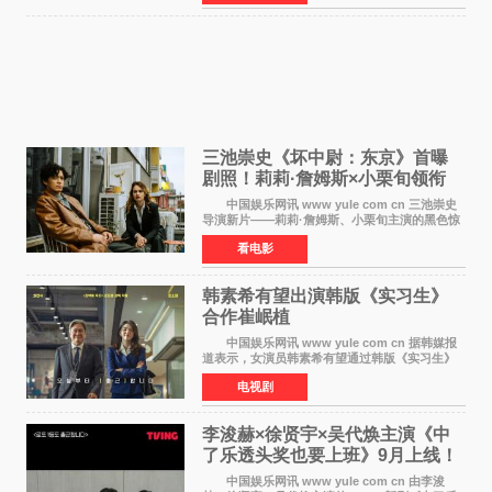
后，暌违12年再度担
三池崇史《坏中尉：东京》首曝
剧照！莉莉·詹姆斯×小栗旬领衔
黑色惊悚再升级
中国娱乐网讯 www yule com cn 三池崇史
导演新片——莉莉·詹姆斯、小栗旬主演的黑色惊
悚电影《坏中尉：东京》首曝剧照。继阿贝尔·费
看电影
拉拉&times;哈威·凯特尔的1992年《坏中尉》和
沃纳·赫
韩素希有望出演韩版《实习生》
合作崔岷植
中国娱乐网讯 www yule com cn 据韩媒报
道表示，女演员韩素希有望通过韩版《实习生》
回归荧幕，合作前辈演员崔岷植。 根据消息
电视剧
表示，演员韩素希目前已经结束了电视剧《Y计
划》的拍摄工
李浚赫×徐贤宇×吴代焕主演《中
了乐透头奖也要上班》9月上线！
TVING先网后台
中国娱乐网讯 www yule com cn 由李浚