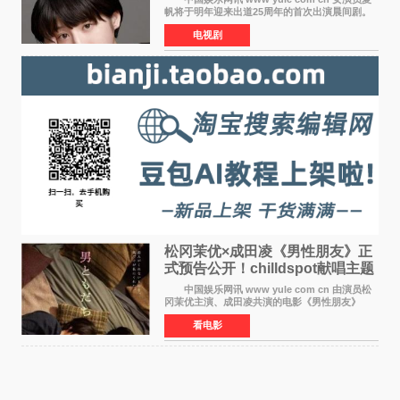
帆将于明年迎来出道25周年的首次出演晨间剧。
NHK于8月4日宣布她将出演明年（2027年度）上
电视剧
半期的晨间剧《巡游的天鹅》，饰演与女主角森
田望智饰演的生
松冈茉优×成田凌《男性朋友》正
式预告公开！chilldspot献唱主题
曲​
中国娱乐网讯 www yule com cn 由演员松
冈茉优主演、成田凌共演的电影《男性朋友》
（三岛有纪子执导，11月6日上映）于8月5日公开
看电影
正式视觉图与正式预告片。同时，三人乐队
chilldspot为该片创