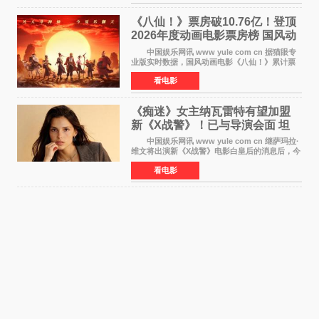
精报调整后仍
《八仙！》票房破10.76亿！登顶
2026年度动画电影票房榜 国风动
画逆袭暑期档
中国娱乐网讯 www yule com cn 据猫眼专
业版实时数据，国风动画电影《八仙！》累计票
房突破10 76亿元，超过《熊出没·年年有熊》，
看电影
暂列2026年度动画影片票房榜冠军。该片自暑期
档登陆院线以
《痴迷》女主纳瓦雷特有望加盟
新《X战警》！已与导演会面 坦
言“魔形女一直很酷”
中国娱乐网讯 www yule com cn 继萨玛拉·
维文将出演新《X战警》电影白皇后的消息后，今
年暑期档大热恐怖片《痴迷》女主角印达·纳瓦雷
看电影
特也有望加盟这部备受瞩目的漫威新作——目前
还处于有