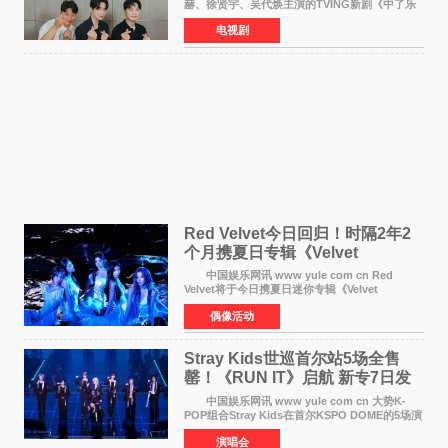
赫、徐贤宇、吴代焕主演的TVING新剧《中了乐
透头奖也要上班》定档9月10日播出，随后于9月
电视剧
14日起登陆tvN月火档，实现先网后台双平台播出
模式。 本剧改
Red Velvet今日回归！时隔2年2
个月携夏日专辑《Velvet
Summer》重启完整体活动
中国娱乐网讯 www yule com cn Red
Velvet将于今日携夏日迷你专辑《Velvet
Summer》时隔2年2个月重启完整体活动。这张
偶像活动
于8月3日发行的专辑，主打柔和成熟氛围的夏日
音乐，收录了成员们想着
Stray Kids世巡首尔站5场全售
罄！《RUN IT》启航 新专7日发
行
中国娱乐网讯 www yule com cn 大势K-
POP组合Stray Kids在首尔KSPO DOME的5场演
唱会全部售罄，为新世界巡演拉开序幕。据所属
演唱会
社JYP娱乐透露，Stray Kids于上月25至26日、