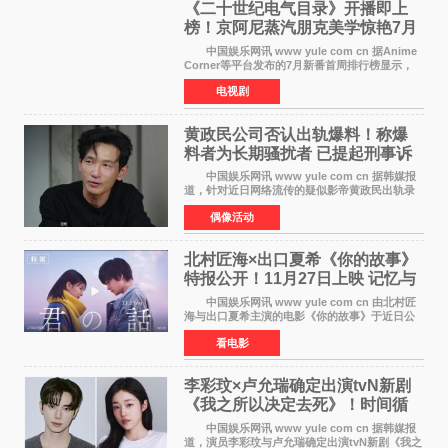
《二十世纪电气目录》开播即上
榜！京阿尼蒸汽朋克美学惊艳7月
新番季
中国娱乐网讯 www yule com cn 据Anime
Corner等平台发布的7月新番首周排行榜显示，
由京都动画制作的《二十世纪电气目录》在多个
电视剧
榜单中表现亮眼，位列AniLab全球TOP10第十
名。该剧改编自结
黄政民公司否认出轨爆料！称爆
料者为长期骚扰者 已提起刑事诉
讼
中国娱乐网讯 www yule com cn 据韩媒报
道，针对近日网络流传的疑似影帝黄政民出轨录
音及短信爆料，黄政民所属经纪公司于今日正式
偶像活动
发表声明，明确否认相关传闻。 公司表示，
爆料者是一名长
北村匠海×出口夏希《你的故事》
特报公开！11月27日上映 记忆与
初恋的奇幻交织
中国娱乐网讯 www yule com cn 由北村匠
海与出口夏希主演的电影《你的故事》于近日公
开特报影像，正式定档11月27日上映。 本片
看电影
改编自三秋缒同名小说，编剧由曾执笔《孤独摇
滚！》的吉田惠
李彩玟×卢允瑞确定出演tvN新剧
《我之所以决定去死》！时间循
环青春爱情来袭
中国娱乐网讯 www yule com cn 据韩媒报
道，演员李彩玟与卢允瑞确定出演tvN新剧《我之