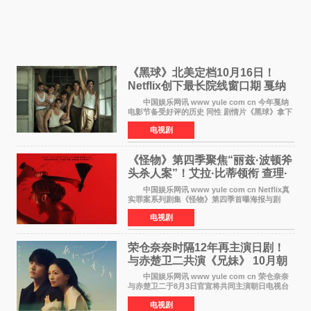
《黑球》北美定档10月16日！
Netflix创下最长院线窗口期 戛纳
最佳导演加持
中国娱乐网讯 www yule com cn 今年戛纳
电影节备受好评的历史 同性 剧情片《黑球》拿下
Netflix美国发行电影的最长院线放映期——该片
电视剧
最新定档今年10月16日美国影院上映（此前定档
11月6日，如
《怪物》第四季聚焦“丽兹·波顿斧
头杀人案”！艾拉·比蒂领衔 查理·
汉纳姆、莎拉·保
中国娱乐网讯 www yule com cn Netflix真
实罪案系列剧集《怪物》第四季首曝海报与剧
照，聚焦鹅妈妈童谣亦有记载的著名血腥杀人案
电视剧
——丽兹·波顿砍死生父与继母案。 本季由艾
拉·比蒂饰
荣仓奈奈时隔12年再主演日剧！
与赤楚卫二共演《兄妹》 10月朝
日新档开播
中国娱乐网讯 www yule com cn 荣仓奈奈
与赤楚卫二于8月3日官宣将共同主演朝日电视台
日剧《兄妹》（10月开播，每周六晚10点播
电视剧
出）。这也是荣仓奈奈继TBS剧集《为了N》之