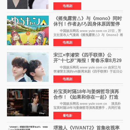
所以决定去死》，分别担任男女主角。该剧预计
电视剧
将于明年播出，引发观众期待。 本剧改编自
NAVER同名人气
《摇曳露营△》与《mono》同时
休刊！作者あfろ因身体原因暂停
双连载
中国娱乐网讯 www yule com cn 27日，芳
文社宣布人气漫画《摇曳露营△》与《mono》将
暂停连载一段时间，原因是漫画家あfろ身体状况
电视剧
不佳。 编辑部表示：一直承蒙各位对
《mono》的喜爱，
宋江×李濬荣《四手联弹》公
开“十七岁”海报！青春乐章8月29
日奏响
中国娱乐网讯 www yule com cn 由宋江与
李濬荣主演的tvN新周末剧《四手联弹》于近日公
开十七岁版海报，以充满青春气息的画面再度点
电视剧
燃观众期待。 海报中，宋江与李濬荣并肩站
在音乐教室的
朴宝英时隔18年与姜炯哲导演再
合作！《如果和你在一起》打造
奇幻浪漫喜剧
中国娱乐网讯 www yule com cn 演员朴
宝英时隔18年与姜炯哲导演再度携手，共同打造
备受期待的浪漫喜剧新作《如果和你在一起》
看电影
（暂定名）。据OSEN报道，朴宝英将出演该片
女主角，自2008年《
堺雅人《VIVANT2》首集收视率