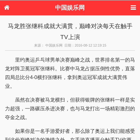
中国娱乐网
首页
新闻
女性
看电影
马龙胜张继科成就大满贯，巅峰对决每天在触手
电视剧
演唱会
综艺节目
偶像活动
TV上演
热周边
来源： 中国娱乐网 日期：2016-08-12 12:19:15
里约奥运乒乓球男单决赛巅峰之战，世界排名第一的马
龙对阵卫冕冠军张继科。比赛中马龙占据压倒性优势，直落
四局总比分4-0横扫张继科，拿到奥运冠军成就大满贯伟
业。
虽然在决赛被马龙横扫，但获得银牌的张继科一样是实
力超强，一路碾压杀进决赛，也与马龙打出一场精彩激烈的
夺金之战。
如果你是一名手游爱好者，那么除了奥运上我们能感受
到这份巅峰对决的激情之外，在手游直播平台触手TV你更