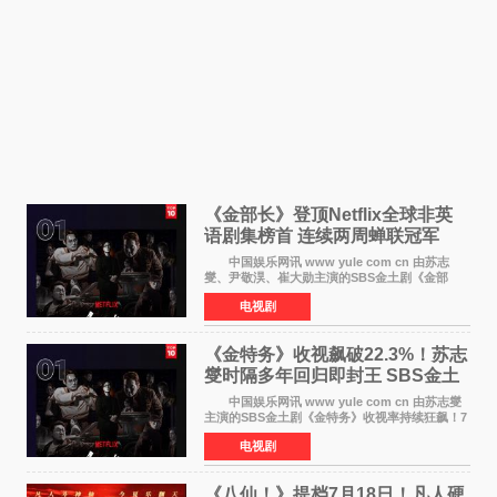
《金部长》登顶Netflix全球非英
语剧集榜首 连续两周蝉联冠军
中国娱乐网讯 www yule com cn 由苏志
燮、尹敬淏、崔大勋主演的SBS金土剧《金部
长》持续席卷全球，收获海内外观众热烈反
电视剧
响。 15日，据Netflix官方排行榜网站Tudum
公布的数据，SBS金土剧《
《金特务》收视飙破22.3%！苏志
燮时隔多年回归即封王 SBS金土
剧新纪录诞生
中国娱乐网讯 www yule com cn 由苏志燮
主演的SBS金土剧《金特务》收视率持续狂飙！7
月11日播出的第6集全国平均收视率高达22 3%，
电视剧
瞬间最高更冲上26 4%，不仅再度刷新自身纪
录，更稳坐同时段
《八仙！》提档7月18日！凡人硬