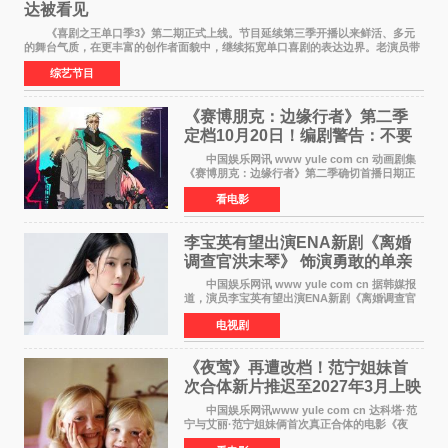
达被看见
《喜剧之王单口季3》第二期正式上线。节目延续第三季开播以来鲜活、多元
的舞台气质，在更丰富的创作者面貌中，继续拓宽单口喜剧的表达边界。老演员带
着更加成熟的文本与舞台掌控回归，新面孔则
综艺节目
《赛博朋克：边缘行者》第二季
定档10月20日！编剧警告：不要
对角色投入太深
中国娱乐网讯 www yule com cn 动画剧集
《赛博朋克：边缘行者》第二季确切首播日期正
式敲定——将于10月20日在Netflix全球上线。此
看电影
前，Netflix韩国官方账号曾短暂出现这一日期信
息，随后迅
李宝英有望出演ENA新剧《离婚
调查官洪末琴》 饰演勇敢的单亲
妈妈家事调查官
中国娱乐网讯 www yule com cn 据韩媒报
道，演员李宝英有望出演ENA新剧《离婚调查官
洪末琴》女主角，引发观众期待。 李宝英在
电视剧
剧中饰演家庭法院家事调查官洪末琴一角——即
使在极限状况
《夜莺》再遭改档！范宁姐妹首
次合体新片推迟至2027年3月上映
中国娱乐网讯www yule com cn 达科塔·范
宁与艾丽·范宁姐妹俩首次真正合体的电影《夜
莺》再度改档，从原定的2027年2月12日推迟至