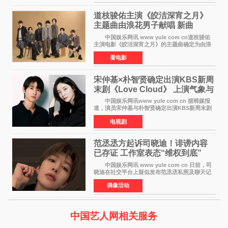
电影，将于7月
道枝骏佑主演《皎洁深宵之月》
主题曲由浪花男子献唱 新曲
《Moonlit》预告公开
中国娱乐网讯 www yule com cn道枝骏佑
主演电影《皎洁深宵之月》的主题曲确定为由浪
花男子演唱的新曲《Moonlit》。使用该乐曲的最
看电影
新预告片也已制作完成。 本片讲述的是市村
琥珀（道枝骏佑
宋仲基×朴智贤确定出演KBS新周
末剧《Love Cloud》 上演气象与
诅咒交织的奇幻爱情
中国娱乐网讯www yule com cn 据韩媒报
道，演员宋仲基与朴智贤确定出演KBS新周末剧
《Love Cloud》，分别担任男女主角。该剧预计
电视剧
将于明年播出，引发观众期待。 《Love
Cloud》讲述了一位
范丞丞方起诉司晓迪！诽谤内容
已存证 工作室表态“维权到底”
中国娱乐网讯 www yule com cn 日前，司
晓迪在社交平台上疑似发布范丞丞私照及聊天记
录等内容，引发网络热议。大量网友对此展开讨
偶像活动
论，相关话题迅速登上热搜。 刚刚，范丞丞
对接号@到范
中国艺人网相关服务