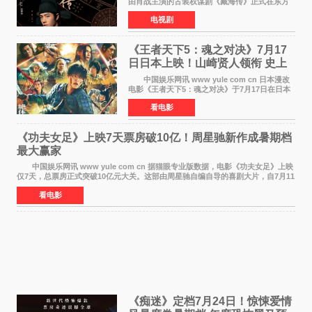
由肖战主演的古装权谋剧《藏海传》正式在东方
卫视上星复播，引发广泛关注。该剧此前已在网
电视剧
络平台播出，凭借精良制作和紧凑剧情收获不俗
口碑，此次上
《王者天下5：魂之对决》7月17
日日本上映！山崎贤人领衔 史上
最大“函谷关防卫战”
中国娱乐网讯 www yule com cn 日本漫改
电影《王者天下5：魂之对决》于7月17日在日本
全国上映。这部由佐藤信介执导、山崎贤人主演
看电影
的历史动作片，改编自原泰久同名人气漫画，继
续讲述信和漂
《功夫女足》上映7天票房破10亿！周星驰新作成暑期档
最大赢家
中国娱乐网讯 www yule com cn 据猫眼专业版数据，电影《功夫女足》上映
仅7天，总票房正式突破10亿元大关。这部由周星驰自编自导的喜剧大片，自7月11
日公映以来便展现出惊人的市场统治力。
看电影
《痴迷》定档7月24日！惊悚爱情