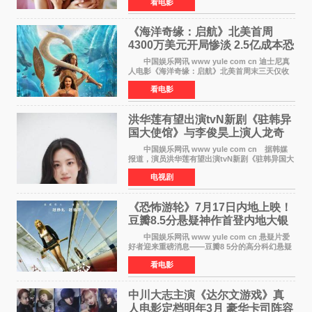
看电影
同年3月19日北美上映，片方希望借此利用春假档
期争取更多年轻
《海洋奇缘：启航》北美首周
4300万美元开局惨淡 2.5亿成本恐
巨亏1亿
中国娱乐网讯 www yule com cn 迪士尼真
人电影《海洋奇缘：启航》北美首周末三天仅收
4300万美元（开画3827馆），中国内地首周票房
看电影
仅840万元人民币，全球开画票房约9500万美
元，远低于业内
洪华莲有望出演tvN新剧《驻韩异
国大使馆》与李俊昊上演人龙奇
幻罗曼史
中国娱乐网讯 www yule com cn 据韩媒
报道，演员洪华莲有望出演tvN新剧《驻韩异国大
使馆》女主角，与李俊昊合作，引发观众期
电视剧
待。 该剧讲述了一位因管理驻韩异国大使馆
（负责管理居住在大
《恐怖游轮》7月17日内地上映！
豆瓣8.5分悬疑神作首登内地大银
幕
中国娱乐网讯 www yule com cn 悬疑片爱
好者迎来重磅消息——豆瓣8 5分的高分科幻悬疑
电影《恐怖游轮》正式宣布定档7月17日在内地上
看电影
映。这部由英国导演克里斯托弗·史密斯执导、惊
悚片女王梅
中川大志主演《达尔文游戏》真
人电影定档明年3月 豪华卡司阵容