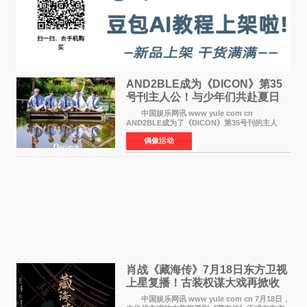
AND2BLE成为《DICON》第35
号刊主人公！与少年们共赴夏日
之约
中国娱乐网讯 www yule com cn
AND2BLE成为了《DICON》第35号刊的主人
公，本期标题为And The Summer。作为出道后
偶像活动
首次担任杂志画报主角的完整体，AND2BLE用清
澈的少年感与全新的夏天相遇了
肖战《藏海传》7月18日东方卫视
上星复播！古装权谋大戏再掀收
视热潮
中国娱乐网讯 www yule com cn 7月18日，