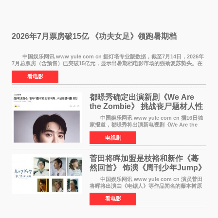
2026年7月票房破15亿 《功夫女足》领跑暑期档
中国娱乐网讯 www yule com cn 据灯塔专业版数据，截至7月14日，2026年
7月总票房（含预售）已突破15亿元，显示出暑期档电影市场的强劲复苏势头。在
众多上映影片中，《功夫女足》《小黄人与大
看电影
都暻秀确定出演新剧《We Are
the Zombie》 挑战丧尸题材人性
喜剧
中国娱乐网讯 www yule com cn 据16日独
家报道，都暻秀将出演新电视剧《We Are the
Zombie》，在剧中饰演主演金仁钟一角，挑战与
电视剧
以往丧尸题材截然不同的人性喜剧。 新剧
《We Are t
菅田将晖加盟是枝裕和新作《蓦
然回首》 饰演《周刊少年Jump》
编辑
中国娱乐网讯 www yule com cn 演员菅田
将晖将出演由《电锯人》等作品闻名的藤本树原
作漫画改编的电影《蓦然回首》（是枝裕和导
看电影
演）。菅田饰演的角色是初中时代两位主人公带
着完成的作品前去