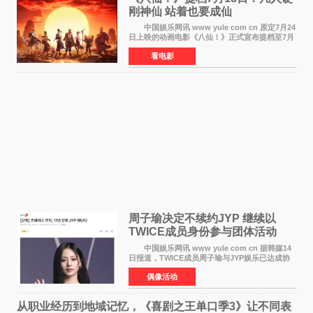
刚神仙 站着也要成仙
中国娱乐网讯 www yule com cn 原定7月24
日上映的动画电影《八仙！》正式宣布提档至7月
18日。这部国风动画大片将八仙过海，各显神通
看电影
这句刻在国人DNA里的俗语玩出了新花样——影
片讲述凡人
周子瑜决定不续约JYP 继续以
TWICE成员身份参与团体活动
中国娱乐网讯 www yule com cn 据韩媒14
日报道，TWICE成员周子瑜与JYP娱乐已达成协
议，不再续签个人专属合约，但她将继续参与
偶像活动
TWICE的完整团体活动。 周子瑜于2015年通
过生存节目《SIXTE
从职业经历到地域记忆，《喜剧之王单口季3》让不同表