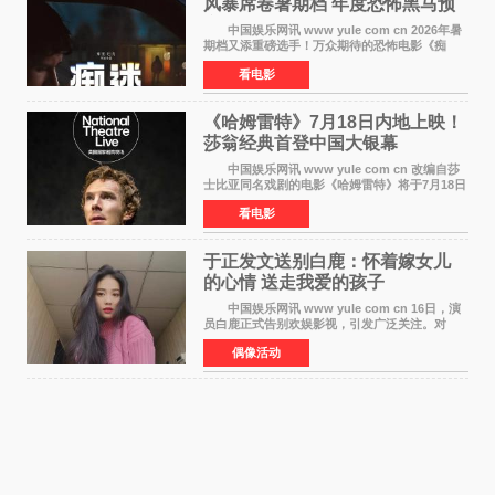
风暴席卷暑期档 年度恐怖黑马预
定
中国娱乐网讯 www yule com cn 2026年暑
期档又添重磅选手！万众期待的恐怖电影《痴
迷》今日正式官宣定档，将于7月24日登陆内地各
看电影
大院线。这部被业内专家誉为新世代爆款恐怖电
影的作品，将为
《哈姆雷特》7月18日内地上映！
莎翁经典首登中国大银幕
中国娱乐网讯 www yule com cn 改编自莎
士比亚同名戏剧的电影《哈姆雷特》将于7月18日
在中国内地上映。这部跨越四百年的文学经典被
看电影
搬上大银幕，为观众带来一场视觉与听觉的双重
盛宴。 《
于正发文送别白鹿：怀着嫁女儿
的心情 送走我爱的孩子
中国娱乐网讯 www yule com cn 16日，演
员白鹿正式告别欢娱影视，引发广泛关注。对
此，欢娱影视创始人于正在社交平台发文回应，
偶像活动
字里行间流露不舍与祝福。 于正透露，以前
每次有演员到期不