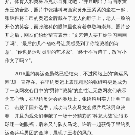
介。体育人和奥林匹克亦当如此吧…”并且晒出了与画家黄
永玉的合影，照片中张继科与画家黄永玉紧紧的坐在一起，
张继科将自己的奥运金牌戴在了老人的脖子上，老人一脸的
开心的笑容，而张继科的眼神里也有着尊敬与崇拜。照片公
开之后，网友们纷纷留言表示：“文艺诗人要开始学习画画
了吗”、“最后的几个省略号让我感受到了你隐藏着的诗
意”、“你也是运动员里的艺术家”、“终于不写诗了，改写小
作文了吗？”。
2016里约奥运会虽然已经结束，不过网络上的“奥运风
潮”却一直存在。在里约奥运上表现精彩的张继科更是成为
了一众网友心目中的“男神”“藏獒”的血性让无数网友们表示
为其心动，在里约奥运会的赛场上，张继科用实力证明了自
己，击败了国外选手，成功与队友马龙会师乒乓球男单决
赛，并且为观众们奉献了一场十分精彩的“科龙大战”让很多
球迷一饱眼福，后来又与队友马龙、许昕一起获得了里约奥
运会乒乓男团的金牌，展现了王者的风范。