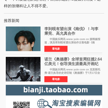
样的张继科让人不得不爱。
推荐新闻
李到晛有望出演《南伐》！与李
秉宪、高允真合作
中国娱乐网讯 www yule com cn 据韩媒报
道，演员李到晛有望出演动作古装电影《南
伐》，与李秉宪、高允真合作，引发关注。
看电影
该片为动作古装片，讲述朝鲜初期，为了解救被
倭寇绑走的俘虏，9
诺兰《奥德赛》全球首周狂揽2.64
亿美元！创导演生涯最高开画纪
录
中国娱乐网讯 www yule com cn 克里斯托
弗·诺兰执导的史诗巨制《奥德赛》于7月17日全
球上映，首周末票房表现远超预期——北美首周
看电影
三天粗报1 245亿美元（开画3919馆），全球首周
2 641亿美元