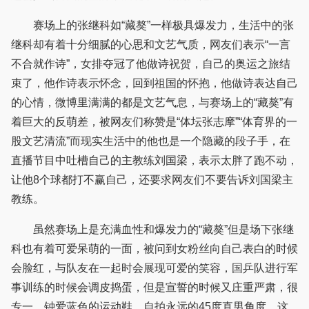
赛场上的张继科如“藏獒”一样极具爆发力，生活中的张
继科却有着十分细腻的心思和文艺气质，网友们表示“一言
不合就作诗”，女排夺冠了他做诗祝贺，自己的奥运之旅结
束了，他作诗表示怀念，回到祖国的怀抱，他做诗表达自己
的心情，微博里满满的都是文艺气息，与赛场上的“藏獒”有
着巨大的反萌差，被网友们称赞是“体坛张志摩”“体育界的一
股文艺清流”而现实生活中的他也是一个隐藏的段子手，在
直播节目中吐槽自己的主教练刘国梁，表示太胖了跑不动，
让他8个球都打不赢自己，还要求网友们不要告诉刘国梁主
教练。
虽然赛场上是充满血性和爆发力的“藏獒”但是场下张继
科也有着可爱呆萌的一面，被问到女粉丝向自己表白的时候
会脸红，与队友在一起时会展现可爱的笑容，国乒队进行军
事训练的时候会调皮捣蛋，但是宣誓的时候又庄重严肃，很
专一，钟爱蓝色的运动鞋，自拍永远的45度直男角度，这