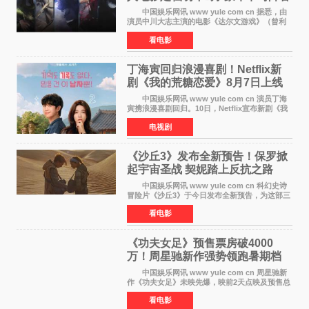
公开
中国娱乐网讯 www yule com cn 据悉，由
演员中川大志主演的电影《达尔文游戏》（曾利
文彦执导）将于明年3月12日上映，该消息于7月9
看电影
日公布。 本片为累计发行量突破1000万册的
同名漫画的真
丁海寅回归浪漫喜剧！Netflix新
剧《我的荒糖恋爱》8月7日上线
中国娱乐网讯 www yule com cn 演员丁海
寅携浪漫喜剧回归。10日，Netflix宣布新剧《我
的荒糖恋爱》将于下月7日上线。 《我的荒糖
电视剧
恋爱》是一部浪漫喜剧，讲述患上失忆症的检察
官高恩彩与
《沙丘3》发布全新预告！保罗掀
起宇宙圣战 契妮踏上反抗之路
中国娱乐网讯 www yule com cn 科幻史诗
冒险片《沙丘3》于今日发布全新预告，为这部三
部曲最终章揭开神秘面纱。预告中展现了17年过
看电影
去后，保罗·厄崔迪以穆阿迪布之名登基称帝，发
动了一场
《功夫女足》预售票房破4000
万！周星驰新作强势领跑暑期档
中国娱乐网讯 www yule com cn 周星驰新
作《功夫女足》未映先爆，映前2天点映及预售总
票房已突破4000万大关，成为暑期档最受期待的
看电影
电影之一。这部融合功夫元素与足球题材的喜剧