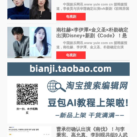
官与“龙”大使的奇幻
中国娱乐网讯 www yule com cn 据韩媒报
道，李俊昊与洪华莲确定出演tvN新剧《驻韩异国
大使馆》，分别担任男女主角，引发期待。
电视剧
该剧讲述了一位因管理驻韩异国大使馆（负责管
理居住在大韩
南柱赫×李伊潭×金义圣×朴勋确定
出演Disney+新剧《Code》！悬
疑犯罪惊悚明年上线
中国娱乐网讯 www yule com cn 据韩媒报
道，南柱赫、李伊潭、金义圣、朴勋确定出演
Disney+新剧《Code》，该剧预计将于明年播
电视剧
出，引发高度关注。 本剧改编自同名人气台
剧，讲述了一位往来
曹承衍确认出演《南伐》！与李
秉宪、高允真、李到晛共组9人武