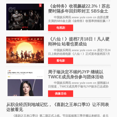
《金特务》收视飙破22.3%！苏志
燮时隔多年回归即封王 SBS金土
剧新纪录诞生
中国娱乐网讯 www yule com cn 由苏志燮
主演的SBS金土剧《金特务》收视率持续狂飙！7
月11日播出的第6集全国平均收视率高达22 3%，
电视剧
瞬间最高更冲上26 4%，不仅再度刷新自身纪
录，更稳坐同时段
《八仙！》提档7月18日！凡人硬
刚神仙 站着也要成仙
中国娱乐网讯 www yule com cn 原定7月24
日上映的动画电影《八仙！》正式宣布提档至7月
18日。这部国风动画大片将八仙过海，各显神通
看电影
这句刻在国人DNA里的俗语玩出了新花样——影
片讲述凡人
周子瑜决定不续约JYP 继续以
TWICE成员身份参与团体活动
中国娱乐网讯 www yule com cn 据韩媒14
日报道，TWICE成员周子瑜与JYP娱乐已达成协
议，不再续签个人专属合约，但她将继续参与
偶像活动
TWICE的完整团体活动。 周子瑜于2015年通
过生存节目《SIXTE
从职业经历到地域记忆，《喜剧之王单口季3》让不同表
达被看见
《喜剧之王单口季3》第二期正式上线。节目延续第三季开播以来鲜活、多元