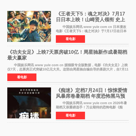
《王者天下5：魂之对决》7月17
日日本上映！山崎贤人领衔 史上
最大“函谷关防卫战”
中国娱乐网讯 www yule com cn 日本漫改
电影《王者天下5：魂之对决》于7月17日在日本
全国上映。这部由佐藤信介执导、山崎贤人主演
看电影
的历史动作片，改编自原泰久同名人气漫画，继
续讲述信和漂
《功夫女足》上映7天票房破10亿！周星驰新作成暑期档
最大赢家
中国娱乐网讯 www yule com cn 据猫眼专业版数据，电影《功夫女足》上映
仅7天，总票房正式突破10亿元大关。这部由周星驰自编自导的喜剧大片，自7月11
日公映以来便展现出惊人的市场统治力。
看电影
《痴迷》定档7月24日！惊悚爱情
风暴席卷暑期档 年度恐怖黑马预
定
中国娱乐网讯 www yule com cn 2026年暑
期档又添重磅选手！万众期待的恐怖电影《痴
迷》今日正式官宣定档，将于7月24日登陆内地各
看电影
大院线。这部被业内专家誉为新世代爆款恐怖电
影的作品，将为