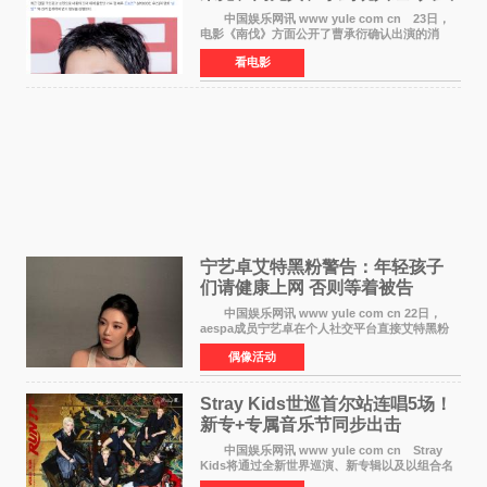
士团
中国娱乐网讯 www yule com cn 23日，
电影《南伐》方面公开了曹承衍确认出演的消
息。通过歌手活动展现出独特色彩的曹承衍将在
看电影
片中饰演拥有出色弓箭技术的弓箭手，他将在这
一历史动作大片中展
宁艺卓艾特黑粉警告：年轻孩子
们​请健康上网 否则等着被告
中国娱乐网讯 www yule com cn 22日，
aespa成员宁艺卓在个人社交平台直接艾特黑粉
账号，正面喊话回应长期以来的恶意攻击，引发
偶像活动
广泛关注。 宁艺卓在文中表示，自己早已注
意到部分网友持续
Stray Kids世巡首尔站连唱5场！
新专+专属音乐节同步出击
中国娱乐网讯 www yule com cn Stray
Kids将通过全新世界巡演、新专辑以及以组合名
义打造的专属音乐节等一系列全球活动，开启事