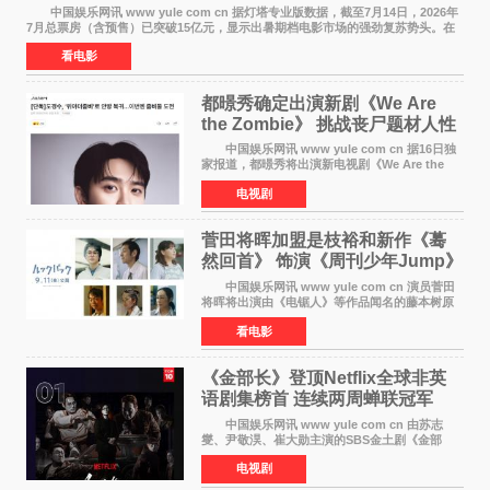
中国娱乐网讯 www yule com cn 据灯塔专业版数据，截至7月14日，2026年
7月总票房（含预售）已突破15亿元，显示出暑期档电影市场的强劲复苏势头。在
众多上映影片中，《功夫女足》《小黄人与大
看电影
都暻秀确定出演新剧《We Are
the Zombie》 挑战丧尸题材人性
喜剧
中国娱乐网讯 www yule com cn 据16日独
家报道，都暻秀将出演新电视剧《We Are the
Zombie》，在剧中饰演主演金仁钟一角，挑战与
电视剧
以往丧尸题材截然不同的人性喜剧。 新剧
《We Are t
菅田将晖加盟是枝裕和新作《蓦
然回首》 饰演《周刊少年Jump》
编辑
中国娱乐网讯 www yule com cn 演员菅田
将晖将出演由《电锯人》等作品闻名的藤本树原
作漫画改编的电影《蓦然回首》（是枝裕和导
看电影
演）。菅田饰演的角色是初中时代两位主人公带
着完成的作品前去
《金部长》登顶Netflix全球非英
语剧集榜首 连续两周蝉联冠军
中国娱乐网讯 www yule com cn 由苏志
燮、尹敬淏、崔大勋主演的SBS金土剧《金部
长》持续席卷全球，收获海内外观众热烈反
电视剧
响。 15日，据Netflix官方排行榜网站Tudum
公布的数据，SBS金土剧《