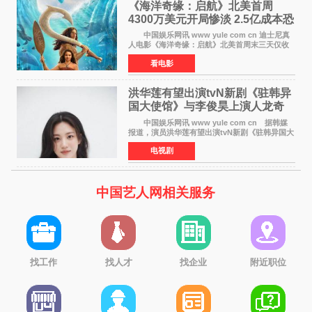
《海洋奇缘：启航》北美首周
4300万美元开局惨淡 2.5亿成本恐
巨亏1亿
中国娱乐网讯 www yule com cn 迪士尼真
人电影《海洋奇缘：启航》北美首周末三天仅收
4300万美元（开画3827馆），中国内地首周票房
看电影
仅840万元人民币，全球开画票房约9500万美
元，远低于业内
洪华莲有望出演tvN新剧《驻韩异
国大使馆》与李俊昊上演人龙奇
幻罗曼史
中国娱乐网讯 www yule com cn 据韩媒
报道，演员洪华莲有望出演tvN新剧《驻韩异国大
使馆》女主角，与李俊昊合作，引发观众期
电视剧
待。 该剧讲述了一位因管理驻韩异国大使馆
（负责管理居住在大
中国艺人网相关服务
找工作
找人才
找企业
附近职位