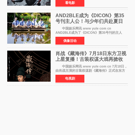
看电影
三天粗报1 245亿美元（开画3919馆），全球首周
2 641亿美元
AND2BLE成为《DICON》第35
号刊主人公！与少年们共赴夏日
之约
中国娱乐网讯 www yule com cn
AND2BLE成为了《DICON》第35号刊的主人
公，本期标题为And The Summer。作为出道后
偶像活动
首次担任杂志画报主角的完整体，AND2BLE用清
澈的少年感与全新的夏天相遇了
肖战《藏海传》7月18日东方卫视
上星复播！古装权谋大戏再掀收
视热潮
中国娱乐网讯 www yule com cn 7月18日，
由肖战主演的古装权谋剧《藏海传》正式在东方
卫视上星复播，引发广泛关注。该剧此前已在网
电视剧
络平台播出，凭借精良制作和紧凑剧情收获不俗
口碑，此次上