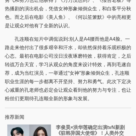
勇气和努力也让他获得了《万万没想到》、《报告老板》等
热播剧的演出机会，凭借女神形象倾倒众生，和白客平分秋
色。而之后在电影《美人鱼》、《何以笙箫默》中的亮相更
是让观众对他有了全新的认识。
孔连顺在短片中调侃说到:别人是A4腰而他是A4脸。一
路走来他付出了很多艰辛和汗水，却依然保持着乐观积极的
心态。最初在电影公司没日没夜琢磨特效，获得肯定，之后
转战万合天宜，学习从观众的角度来设计特效，再到毛遂自
荐，成为当红演员，一举通过“女神”形象倾倒众生，孔连顺
职业生涯的每一步都离不开坚持、努力和勇气。此次下定决
心减重的孔老师也必定会让观众看到他的努力与专注，也让
粉丝们更期待孔连顺全新的形象与发展。
推荐新闻
李俊昊×洪华莲确定出演tvN新剧
《驻韩异国大使馆》！人类外交