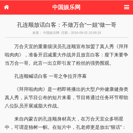
中国娱乐网
首页
新闻
女性
看电影
孔连顺放话白客：不做万合“一姐”做一哥
电视剧
演唱会
综艺节目
偶像活动
来源： 中国娱乐网 日期：2016-09-02 10:09:18
热周边
万合天宜的重量级演员孔连顺宣布加盟了真人秀《拜拜
啦肉肉》，准备开启减重大作战并且放言白客：瘦下来要争
当万合一哥。此言一出立即引发了粉丝的强势围观。
孔连顺喊话白客 一哥之争拉开序幕
《拜拜啦肉肉》是一档即将播出的大型户外健康健身类
真人秀，从节目公布的短片来看，节目将通过任务环节帮助
八位队员开展减脂大作战。
来自内蒙古的孔连顺身材高大，在万合天宜众多明星
中，可谓是独树一帜。在短片中，孔老师更是放出“狠话”：