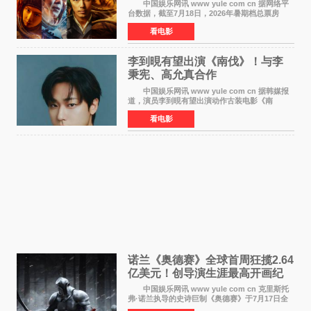
局
中国娱乐网讯 www yule com cn 据网络平
台数据，截至7月18日，2026年暑期档总票房
（含预售）已正式突破40亿元大关，年度总票房
看电影
也随之逼近197亿元。超百部中外佳片同台竞技，
点燃了盛夏的电
李到晛有望出演《南伐》！与李
秉宪、高允真合作
中国娱乐网讯 www yule com cn 据韩媒报
道，演员李到晛有望出演动作古装电影《南
伐》，与李秉宪、高允真合作，引发关注。
看电影
该片为动作古装片，讲述朝鲜初期，为了解救被
倭寇绑走的俘虏，9
诺兰《奥德赛》全球首周狂揽2.64
亿美元！创导演生涯最高开画纪
录
中国娱乐网讯 www yule com cn 克里斯托
弗·诺兰执导的史诗巨制《奥德赛》于7月17日全
球上映，首周末票房表现远超预期——北美首周