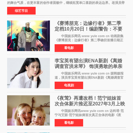
的舞台气质，在更丰富的创作者面貌中，继续拓宽单口喜剧的表达边界。老演员带
着更加成熟的文本与舞台掌控回归，新面孔则
综艺节目
《赛博朋克：边缘行者》第二季
定档10月20日！编剧警告：不要
对角色投入太深
中国娱乐网讯 www yule com cn 动画剧集
《赛博朋克：边缘行者》第二季确切首播日期正
式敲定——将于10月20日在Netflix全球上线。此
看电影
前，Netflix韩国官方账号曾短暂出现这一日期信
息，随后迅
李宝英有望出演ENA新剧《离婚
调查官洪末琴》 饰演勇敢的单亲
妈妈家事调查官
中国娱乐网讯 www yule com cn 据韩媒报
道，演员李宝英有望出演ENA新剧《离婚调查官
洪末琴》女主角，引发观众期待。 李宝英在
电视剧
剧中饰演家庭法院家事调查官洪末琴一角——即
使在极限状况
《夜莺》再遭改档！范宁姐妹首
次合体新片推迟至2027年3月上映
中国娱乐网讯www yule com cn 达科塔·范
宁与艾丽·范宁姐妹俩首次真正合体的电影《夜
莺》再度改档，从原定的2027年2月12日推迟至
看电影
同年3月19日北美上映，片方希望借此利用春假档
期争取更多年轻