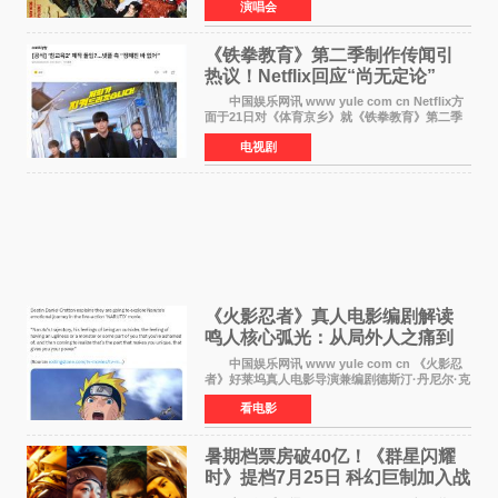
演唱会
业发展的全新篇章。 Stray Kids将于7月25日
至26日、29日
《铁拳教育》第二季制作传闻引
热议！Netflix回应“尚无定论”
中国娱乐网讯 www yule com cn Netflix方
面于21日对《体育京乡》就《铁拳教育》第二季
制作传闻划清界限，表示尚无定论。然而，业界
电视剧
却有传闻称已就《铁拳教育》第二季的制作展开
了讨论——《
《火影忍者》真人电影编剧解读
鸣人核心弧光：从局外人之痛到
自我觉醒
中国娱乐网讯 www yule com cn 《火影忍
者》好莱坞真人电影导演兼编剧德斯汀·丹尼尔·克
雷顿近日在采访中分享了对主角鸣人成长弧光的
看电影
理解，透露电影将深入探索鸣人作为局外人的情
感历程。
暑期档票房破40亿！《群星闪耀
时》提档7月25日 科幻巨制加入战