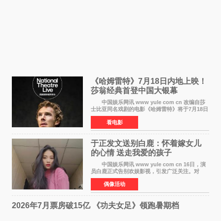
《哈姆雷特》7月18日内地上映！
莎翁经典首登中国大银幕
中国娱乐网讯 www yule com cn 改编自莎
士比亚同名戏剧的电影《哈姆雷特》将于7月18日
在中国内地上映。这部跨越四百年的文学经典被
看电影
搬上大银幕，为观众带来一场视觉与听觉的双重
盛宴。 《
于正发文送别白鹿：怀着嫁女儿
的心情 送走我爱的孩子
中国娱乐网讯 www yule com cn 16日，演
员白鹿正式告别欢娱影视，引发广泛关注。对
此，欢娱影视创始人于正在社交平台发文回应，
偶像活动
字里行间流露不舍与祝福。 于正透露，以前
每次有演员到期不
2026年7月票房破15亿 《功夫女足》领跑暑期档