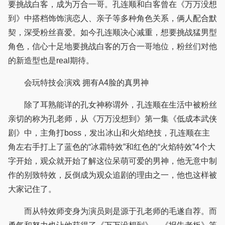
要挑战白客，成为万合一哥。孔连顺和白客曾在《万万没想
到》中搭档饰饰演恋人、亲子等多种角色关系，俩人配合默
契，深受粉丝喜爱。如今孔连顺决心减重，想要挑战猛男型
角色，信心十足地要挑战白客的万合一哥地位，粉丝们对他
的新造型也是real期待。
会玩特技会演戏 拥有A4脸的真男神
除了耳熟能详的孔女神称谓外，孔连顺在生活中被粉丝
亲切的称为孔老师，从《万万没想到》第一集《低成本武侠
剧》中，主角打boss，发出冰山和火焰绝技，孔连顺在主
角左右手打上了蓝色的“冰霜特效”和红色的“火焰特效”4个大
字开始，观众就开始了解这位呆萌可爱的男神，他无意中制
作的别致特效，反倒成为观众追剧的理由之一，他也这样被
大家记住了。
而从特效师变身为演员则是源于孔老师的毛遂自荐。而