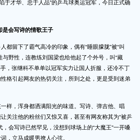
、陷于才华、忠于人品”的乒乓球奥运冠军，今日正式确
却是会写诗的情歌王子
都留下了霸气高冷的印象，偶有“睡眼朦胧”被“叫
性与野性，连教练刘国梁也给他起了个外号，叫“藏
选手，张继科不单单以冠军实力让国人折服，还冷不丁
的性格引起网友的热切关注，所到之处，更是受到迷弟
样，浑身都洒满阳光的味道。写诗、弹吉他、唱
让关注他的粉丝们又惊又喜，甚至有网友称其为“被乒
代，会写诗已然罕见，没想到球场上的“大魔王”一开嗓
歌词，立马成暖男撩人心弦。