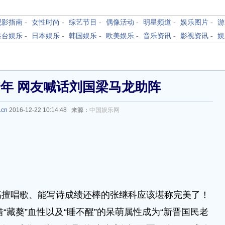
观影指南
-
女性时尚
-
综艺节目
-
偶像活动
-
明星频道
-
娱乐图片
-
游
港台娱乐
-
日本娱乐
-
韩国娱乐
-
欧美娱乐
-
音乐资讯
-
影视资讯
-
娱
年 网友喊话刘国梁马龙助阵
.cn
2016-12-22 10:14:48 来源：
中国娱乐网
唱歌、能写诗成绩还棒的张继科应该堪称完美了！
借“藏獒”血性以及“睡不醒”的呆萌属性成为“新晋国民老