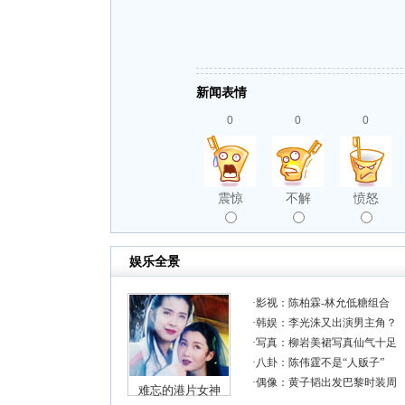
新闻表情
0
0
0
震惊
不解
愤怒