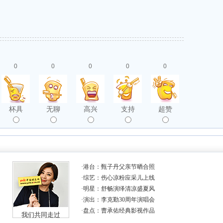
0
0
0
0
0
杯具
无聊
高兴
支持
超赞