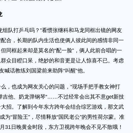
龙
组队打乒乓吗？”看惯张继科和马龙同框出镜的网友
契配合，长期的队内生活也使俩人彼此间的感情非同一
但同框起来却是莫名的“配一脸”，俩人此前合唱的一
瓜群众目瞪口呆，绝妙的和音更是让人惊喜不已。考虑
友喊话教练刘国梁前来助阵“叫醒”他。
，也成为网友关心的问题，“现场手把手教女神打
科弹吉他、奶龙弹钢琴”……不过经常会出其不意get新技
个大招。了解到今年东方跨年会结合综艺游戏，那文武
为“冒险王”，尽情释放“国民老公”的男性荷尔蒙。准
2月31日晚黄金时段，东方卫视跨年晚会不见不散哦！