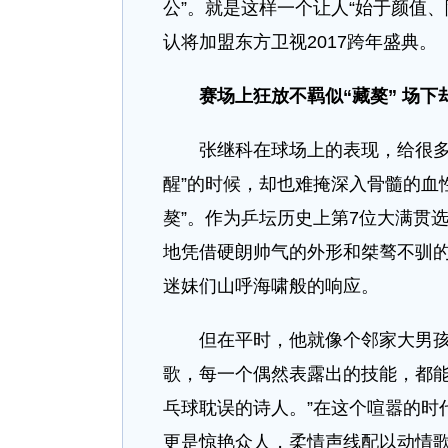
公”。就是这样一个让人“始于颜值
认将加盟东方卫视2017跨年盛典。
赛场上狂放不羁似“藏獒”
场下
张继科在球场上的表现，给很多人
醒”的时候，却也难掩深入骨髓的血
獒”。作为乒坛历史上第7位大满贯
地凭借硬朗帅气的外形和桀骜不驯
迷妹们山呼海啸般的响应。
但在平时，他就像个邻家大男孩一
歌，每一个偶然表露出的技能，都能
乓球耽误的诗人。”在这个喧嚣的时
更是惊艳众人，柔情声线配以动情