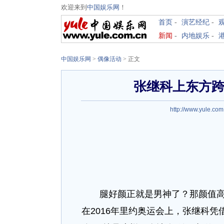
欢迎来到
中国娱乐网
！
首页
-
演艺经纪
-
新闻
-
内地娱乐
-
中国娱乐网
>
偶像活动
> 正文
张继科上东方跨
http://www.yule.com
腿好颜正就是男神了？那颜值高擅
在2016年里约奥运会上，张继科凭