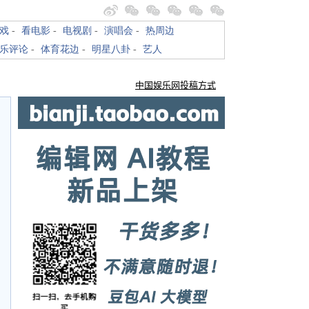
戏
-
看电影
-
电视剧
-
演唱会
-
热周边
乐评论
-
体育花边
-
明星八卦
-
艺人