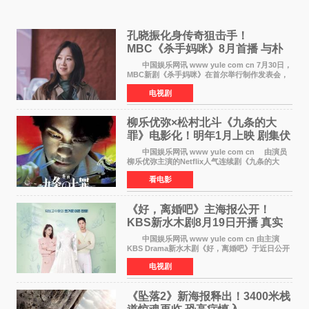
孔晓振化身传奇狙击手！
MBC《杀手妈咪》8月首播 与朴
恩斌展开收视对决
中国娱乐网讯 www yule com cn 7月30日，
MBC新剧《杀手妈咪》在首尔举行制作发表会，
主演孔晓振、郑准元、李相二、无真星、崔宇
电视剧
成、李银泉等人一同出席，为新剧宣传造势。这
是孔晓振继《毛骨
柳乐优弥×松村北斗《九条的大
罪》电影化！明年1月上映 剧集伏
笔将全面揭晓
中国娱乐网讯 www yule com cn 由演员
柳乐优弥主演的Netflix人气连续剧《九条的大
罪》正式宣布改编为电影，将于明年1月8日全国
看电影
上映。柳乐优弥与SixTONES松村北斗再度联
手，为观众带来这部
《好，离婚吧》主海报公开！
KBS新水木剧8月19日开播 真实
离婚体验记来袭
中国娱乐网讯 www yule com cn 由主演
KBS Drama新水木剧《好，离婚吧》于近日公开
主海报，正式进入开播倒计时。 海报中，男
电视剧
女主角背对背站立，各自望向不同方向，中央的
空白与冷漠的表情
《坠落2》新海报释出！3400米栈