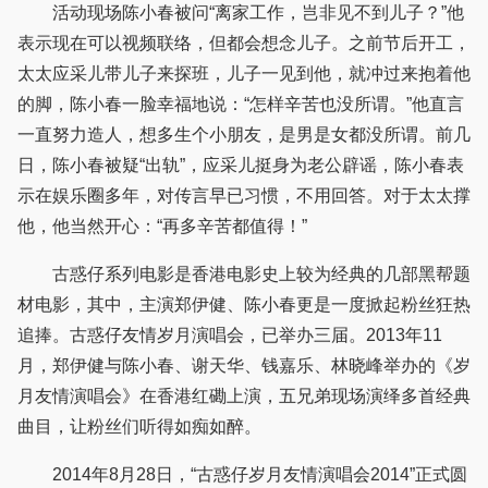
活动现场陈小春被问“离家工作，岂非见不到儿子？”他
表示现在可以视频联络，但都会想念儿子。之前节后开工，
太太应采儿带儿子来探班，儿子一见到他，就冲过来抱着他
的脚，陈小春一脸幸福地说：“怎样辛苦也没所谓。”他直言
一直努力造人，想多生个小朋友，是男是女都没所谓。前几
日，陈小春被疑“出轨”，应采儿挺身为老公辟谣，陈小春表
示在娱乐圈多年，对传言早已习惯，不用回答。对于太太撑
他，他当然开心：“再多辛苦都值得！”
古惑仔系列电影是香港电影史上较为经典的几部黑帮题
材电影，其中，主演郑伊健、陈小春更是一度掀起粉丝狂热
追捧。古惑仔友情岁月演唱会，已举办三届。2013年11
月，郑伊健与陈小春、谢天华、钱嘉乐、林晓峰举办的《岁
月友情演唱会》在香港红磡上演，五兄弟现场演绎多首经典
曲目，让粉丝们听得如痴如醉。
2014年8月28日，“古惑仔岁月友情演唱会2014”正式圆