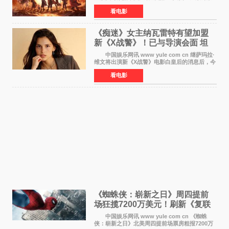
房突破10 76亿元，超过《熊出没·年年有熊》，
看电影
暂列2026年度动画影片票房榜冠军。该片自暑期
档登陆院线以
《痴迷》女主纳瓦雷特有望加盟
新《X战警》！已与导演会面 坦
言“魔形女一直很酷”
中国娱乐网讯 www yule com cn 继萨玛拉·
维文将出演新《X战警》电影白皇后的消息后，今
年暑期档大热恐怖片《痴迷》女主角印达·纳瓦雷
看电影
特也有望加盟这部备受瞩目的漫威新作——目前
还处于有
《蜘蛛侠：崭新之日》周四提前
场狂揽7200万美元！刷新《复联
4》保持影史纪录
中国娱乐网讯 www yule com cn 《蜘蛛
侠：崭新之日》北美周四提前场票房粗报7200万