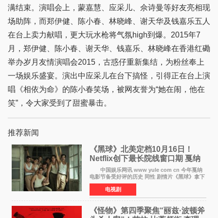
满结束。演唱会上，蒙嘉慧、应采儿、佘诗曼等好友亮相现
场助阵，而郑伊健、陈小春、林晓峰、谢天华及钱嘉乐五人
在台上卖力献唱，更大玩水枪将气氛high到爆。2015年7
月，郑伊健、陈小春、谢天华、钱嘉乐、林晓峰在香港红磡
举办岁月友情演唱会2015，古惑仔重新集结，为粉丝奉上
一场娱乐盛宴。演出中应采儿在台下搞怪，引得正在台上演
唱《相依为命》的陈小春笑场，被网友誉为“她在闹，他在
笑”，令大家受到了甜蜜暴击。
推荐新闻
《黑球》北美定档10月16日！
Netflix创下最长院线窗口期 戛纳
最佳导演加持
中国娱乐网讯 www yule com cn 今年戛纳
电影节备受好评的历史 同性 剧情片《黑球》拿下
Netflix美国发行电影的最长院线放映期——该片
电视剧
最新定档今年10月16日美国影院上映（此前定档
11月6日，如
《怪物》第四季聚焦“丽兹·波顿斧