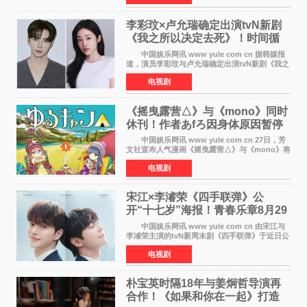
滚！》的吉田惠
李彩玟×卢允瑞确定出演tvN新剧
《我之所以决定去死》！时间循
环青春爱情来袭
中国娱乐网讯 www yule com cn 据韩媒报
道，演员李彩玟与卢允瑞确定出演tvN新剧《我之
所以决定去死》，分别担任男女主角。该剧预计
电视剧
将于明年播出，引发观众期待。 本剧改编自
NAVER同名人气
《摇曳露营△》与《mono》同时
休刊！作者あfろ因身体原因暂停
双连载
中国娱乐网讯 www yule com cn 27日，芳
文社宣布人气漫画《摇曳露营△》与《mono》将
暂停连载一段时间，原因是漫画家あfろ身体状况
电视剧
不佳。 编辑部表示：一直承蒙各位对
《mono》的喜爱，
宋江×李濬荣《四手联弹》公
开“十七岁”海报！青春乐章8月29
日奏响
中国娱乐网讯 www yule com cn 由宋江与
李濬荣主演的tvN新周末剧《四手联弹》于近日公
开十七岁版海报，以充满青春气息的画面再度点
电视剧
燃观众期待。 海报中，宋江与李濬荣并肩站
在音乐教室的
朴宝英时隔18年与姜炯哲导演再
合作！《如果和你在一起》打造