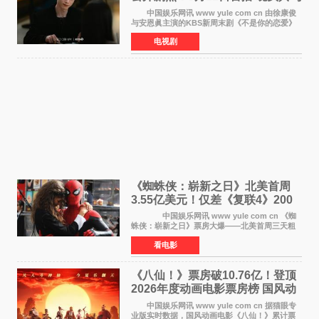
罗曼史来袭
中国娱乐网讯 www yule com cn 由徐康俊
与安恩眞主演的KBS新周末剧《不是你的恋爱》
于近日公开首波剧照，正式定档9月12日首
电视剧
播。 剧照中，徐康俊与安恩眞并肩而坐，眼
神中流露出复杂而微
《蜘蛛侠：崭新之日》北美首周
3.55亿美元！仅差《复联4》200
万 影史第二全球开画
中国娱乐网讯 www yule com cn 《蜘
蛛侠：崭新之日》票房大爆——北美首周三天粗
报3 55亿美元，仅比影史最高北美开画《复仇者
看电影
联盟4：终局之战》的3 571亿美元少200万出头，
精报调整后仍
《八仙！》票房破10.76亿！登顶
2026年度动画电影票房榜 国风动
画逆袭暑期档
中国娱乐网讯 www yule com cn 据猫眼专
业版实时数据，国风动画电影《八仙！》累计票