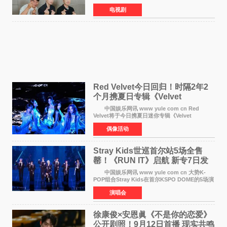
透头奖也要上班》定档9月10日播出，随后于9月
电视剧
14日起登陆tvN月火档，实现先网后台双平台播出
模式。 本剧改
Red Velvet今日回归！时隔2年2
个月携夏日专辑《Velvet
Summer》重启完整体活动
中国娱乐网讯 www yule com cn Red
Velvet将于今日携夏日迷你专辑《Velvet
Summer》时隔2年2个月重启完整体活动。这张
偶像活动
于8月3日发行的专辑，主打柔和成熟氛围的夏日
音乐，收录了成员们想着
Stray Kids世巡首尔站5场全售
罄！《RUN IT》启航 新专7日发
行
中国娱乐网讯 www yule com cn 大势K-
POP组合Stray Kids在首尔KSPO DOME的5场演
唱会全部售罄，为新世界巡演拉开序幕。据所属
演唱会
社JYP娱乐透露，Stray Kids于上月25至26日、
29日及本月1至2日
徐康俊×安恩眞《不是你的恋爱》
公开剧照！9月12日首播 现实共鸣