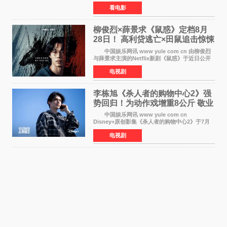
美元，创下影史单片北美提前场票房新纪录——
看电影
此前该纪录由《复仇者联盟4：终局之战》的6000
万美元保持，本
柳俊烈×薛景求《鼠惑》定档8月
28日！ 高利贷逃亡×田鼠追击惊悚
来袭
中国娱乐网讯 www yule com cn 由柳俊烈
与薛景求主演的Netflix新剧《鼠惑》于近日公开
主海报，正式定档8月28日上线。 海报中，柳
电视剧
俊烈与薛景求背对背站立，各自朝向相反方向，
幽暗的色调与
李栋旭《杀人者的购物中心2》强
势回归！为动作戏增重8公斤 敬业
获赞
中国娱乐网讯 www yule com cn
Disney+原创影集《杀人者的购物中心2》于7月
22日正式上线，由男神李栋旭主演的郑进湾以2 0
电视剧
完全体强势回归。该剧第一季曾被《纽约时报》
评选为全球最佳影集之一