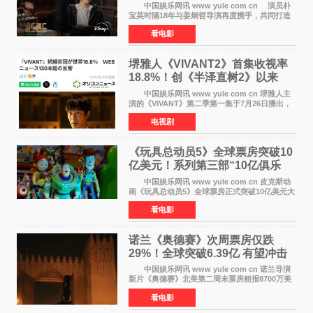
奇幻浪漫喜剧
中国娱乐网讯 www yule com cn 演员朴
宝英时隔18年与姜炯哲导演再度携手，共同打造
备受期待的浪漫喜剧新作《如果和你在一起》
看电影
（暂定名）。据OSEN报道，朴宝英将出演该片
女主角，自2008年《
堺雅人《VIVANT2》首集收视率
18.8%！创《半泽直树2》以来
TBS周日剧场最高开局
中国娱乐网讯 www yule com cn 堺雅人主
演的《VIVANT》第二季第一集于7月26日播出，
首集收视率高达18 8%，成为自2020年《半泽直
电视剧
树2》首集22%以来，TBS周日剧场最高开播收视
纪录。 考虑到
《玩具总动员5》全球票房突破10
亿美元！系列第三部“10亿俱乐
部”达成
中国娱乐网讯 www yule com cn 皮克斯动
画《玩具总动员5》全球票房正式突破10亿美元大
关。截至上周末，该片全球累计票房已达10 22亿
看电影
美元，其中北美市场贡献4 48亿美元，中国内地
票房达2 82
诺兰《奥德赛》次周票房仅跌
29%！全球突破6.39亿 有望冲击
13亿成诺兰最卖座电影
中国娱乐网讯 www yule com cn 诺兰导演
新片《奥德赛》北美第二周末票房粗报8700万美
元（周五至周日：2600万&rarr;3460万
看电影
&rarr;2640万），较首周1 24亿美元仅下跌29
6%，走势极为强劲，远超