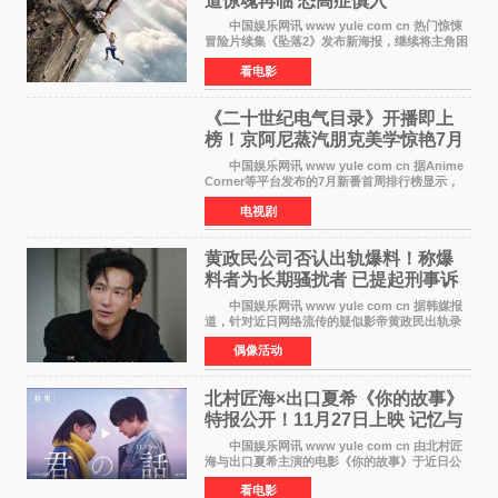
道惊魂再临 恐高症慎入
中国娱乐网讯 www yule com cn 热门惊悚
冒险片续集《坠落2》发布新海报，继续将主角困
于绝境高处——这一次，是摇摇欲坠的徒步栈
看电影
道。该片将于今年9月2日北美上映，恐高症患者
请提前做好心理
《二十世纪电气目录》开播即上
榜！京阿尼蒸汽朋克美学惊艳7月
新番季
中国娱乐网讯 www yule com cn 据Anime
Corner等平台发布的7月新番首周排行榜显示，
由京都动画制作的《二十世纪电气目录》在多个
电视剧
榜单中表现亮眼，位列AniLab全球TOP10第十
名。该剧改编自结
黄政民公司否认出轨爆料！称爆
料者为长期骚扰者 已提起刑事诉
讼
中国娱乐网讯 www yule com cn 据韩媒报
道，针对近日网络流传的疑似影帝黄政民出轨录
音及短信爆料，黄政民所属经纪公司于今日正式
偶像活动
发表声明，明确否认相关传闻。 公司表示，
爆料者是一名长
北村匠海×出口夏希《你的故事》
特报公开！11月27日上映 记忆与
初恋的奇幻交织
中国娱乐网讯 www yule com cn 由北村匠
海与出口夏希主演的电影《你的故事》于近日公
开特报影像，正式定档11月27日上映。 本片
看电影
改编自三秋缒同名小说，编剧由曾执笔《孤独摇