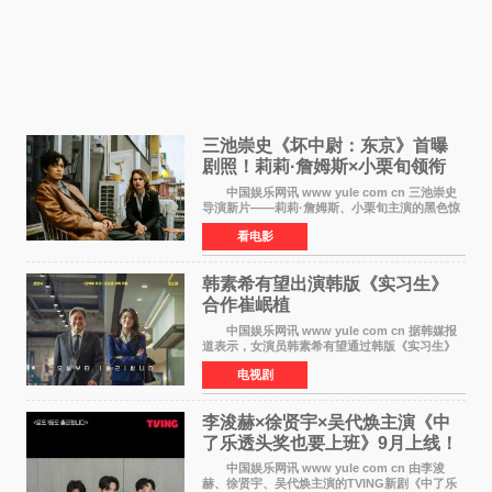
三池崇史《坏中尉：东京》首曝
剧照！莉莉·詹姆斯×小栗旬领衔
黑色惊悚再升级
中国娱乐网讯 www yule com cn 三池崇史
导演新片——莉莉·詹姆斯、小栗旬主演的黑色惊
悚电影《坏中尉：东京》首曝剧照。继阿贝尔·费
看电影
拉拉&times;哈威·凯特尔的1992年《坏中尉》和
沃纳·赫
韩素希有望出演韩版《实习生》
合作崔岷植
中国娱乐网讯 www yule com cn 据韩媒报
道表示，女演员韩素希有望通过韩版《实习生》
回归荧幕，合作前辈演员崔岷植。 根据消息
电视剧
表示，演员韩素希目前已经结束了电视剧《Y计
划》的拍摄工
李浚赫×徐贤宇×吴代焕主演《中
了乐透头奖也要上班》9月上线！
TVING先网后台
中国娱乐网讯 www yule com cn 由李浚
赫、徐贤宇、吴代焕主演的TVING新剧《中了乐