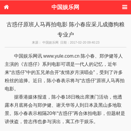
中国娱乐网
首页
新闻
女性
看电影
古惑仔原班人马再拍电影 陈小春应采儿成撒狗粮
电视剧
演唱会
综艺节目
偶像活动
专业户
热周边
来源： 中国娱乐网 日期：2017-02-20 09:40:23
中国娱乐网讯 www.yule.com.cn 陈小春、郑伊健等人
主演的《古惑仔》系列电影可谓是一代人的记忆，近年
来“古惑仔”中的五兄弟合开“友情岁月演唱会”，受到了许多
粉丝的追捧。近日，陈小春表示将与“古惑仔”原班人马再拍
电影。
据香港媒体报道，陈小春18日晚出席澳门活动，他透
露本月底将会与郑伊健、谢天华等人到日本及黑山多地取
景。陈小春表示相隔20年“古惑仔”再合体拍电影，但题材是
讲侠盗，曾志伟也参与演出，寓工作于娱乐。