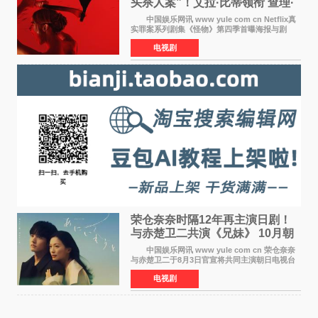
头杀人案”！艾拉·比蒂领衔 查理·
汉纳姆、莎拉·保
中国娱乐网讯 www yule com cn Netflix真
实罪案系列剧集《怪物》第四季首曝海报与剧
照，聚焦鹅妈妈童谣亦有记载的著名血腥杀人案
电视剧
——丽兹·波顿砍死生父与继母案。 本季由艾
拉·比蒂饰
荣仓奈奈时隔12年再主演日剧！
与赤楚卫二共演《兄妹》 10月朝
日新档开播
中国娱乐网讯 www yule com cn 荣仓奈奈
与赤楚卫二于8月3日官宣将共同主演朝日电视台
日剧《兄妹》（10月开播，每周六晚10点播
电视剧
出）。这也是荣仓奈奈继TBS剧集《为了N》之
后，暌违12年再度担