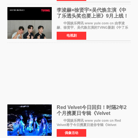
划》的拍摄工
李浚赫×徐贤宇×吴代焕主演《中
了乐透头奖也要上班》9月上线！
TVING先网后台
中国娱乐网讯 www yule com cn 由李浚
赫、徐贤宇、吴代焕主演的TVING新剧《中了乐
透头奖也要上班》定档9月10日播出，随后于9月
电视剧
14日起登陆tvN月火档，实现先网后台双平台播出
模式。 本剧改
Red Velvet今日回归！时隔2年2
个月携夏日专辑《Velvet
Summer》重启完整体活动
中国娱乐网讯 www yule com cn Red
Velvet将于今日携夏日迷你专辑《Velvet
Summer》时隔2年2个月重启完整体活动。这张
偶像活动
于8月3日发行的专辑，主打柔和成熟氛围的夏日
音乐，收录了成员们想着