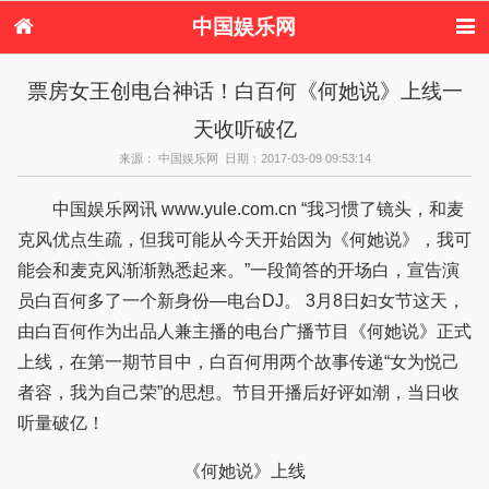
中国娱乐网
首页
新闻
女性
看电影
票房女王创电台神话！白百何《何她说》上线一
电视剧
演唱会
综艺节目
偶像活动
天收听破亿
热周边
来源： 中国娱乐网 日期：2017-03-09 09:53:14
中国娱乐网讯 www.yule.com.cn “我习惯了镜头，和麦
克风优点生疏，但我可能从今天开始因为《何她说》，我可
能会和麦克风渐渐熟悉起来。”一段简答的开场白，宣告演
员白百何多了一个新身份—电台DJ。 3月8日妇女节这天，
由白百何作为出品人兼主播的电台广播节目《何她说》正式
上线，在第一期节目中，白百何用两个故事传递“女为悦己
者容，我为自己荣”的思想。节目开播后好评如潮，当日收
听量破亿！
《何她说》上线