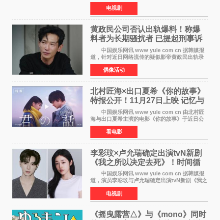
由京都动画制作的《二十世纪电气目录》在多个
电视剧
榜单中表现亮眼，位列AniLab全球TOP10第十
名。该剧改编自结
黄政民公司否认出轨爆料！称爆
料者为长期骚扰者 已提起刑事诉
讼
中国娱乐网讯 www yule com cn 据韩媒报
道，针对近日网络流传的疑似影帝黄政民出轨录
音及短信爆料，黄政民所属经纪公司于今日正式
偶像活动
发表声明，明确否认相关传闻。 公司表示，
爆料者是一名长
北村匠海×出口夏希《你的故事》
特报公开！11月27日上映 记忆与
初恋的奇幻交织
中国娱乐网讯 www yule com cn 由北村匠
海与出口夏希主演的电影《你的故事》于近日公
开特报影像，正式定档11月27日上映。 本片
看电影
改编自三秋缒同名小说，编剧由曾执笔《孤独摇
滚！》的吉田惠
李彩玟×卢允瑞确定出演tvN新剧
《我之所以决定去死》！时间循
环青春爱情来袭
中国娱乐网讯 www yule com cn 据韩媒报
道，演员李彩玟与卢允瑞确定出演tvN新剧《我之
所以决定去死》，分别担任男女主角。该剧预计
电视剧
将于明年播出，引发观众期待。 本剧改编自
NAVER同名人气
《摇曳露营△》与《mono》同时