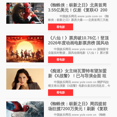
《蜘蛛侠：崭新之日》北美首周
3.55亿美元！仅差《复联4》200
万 影史第二全球开画
中国娱乐网讯 www yule com cn 《蜘
蛛侠：崭新之日》票房大爆——北美首周三天粗
报3 55亿美元，仅比影史最高北美开画《复仇者
看电影
联盟4：终局之战》的3 571亿美元少200万出头，
精报调整后仍
《八仙！》票房破10.76亿！登顶
2026年度动画电影票房榜 国风动
画逆袭暑期档
中国娱乐网讯 www yule com cn 据猫眼专
业版实时数据，国风动画电影《八仙！》累计票
房突破10 76亿元，超过《熊出没·年年有熊》，
看电影
暂列2026年度动画影片票房榜冠军。该片自暑期
档登陆院线以
《痴迷》女主纳瓦雷特有望加盟
新《X战警》！已与导演会面 坦
言“魔形女一直很酷”
中国娱乐网讯 www yule com cn 继萨玛拉·
维文将出演新《X战警》电影白皇后的消息后，今
年暑期档大热恐怖片《痴迷》女主角印达·纳瓦雷
看电影
特也有望加盟这部备受瞩目的漫威新作——目前
还处于有
《蜘蛛侠：崭新之日》周四提前
场狂揽7200万美元！刷新《复联
4》保持影史纪录
中国娱乐网讯 www yule com cn 《蜘蛛