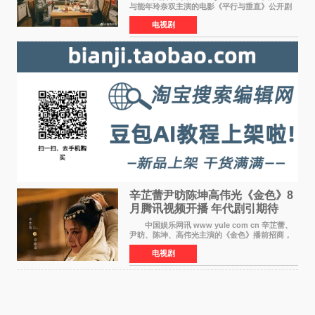
与能年玲奈双主演的电影《平行与垂直》公开剧
照，该片将于8月28日上映。 本片围绕患有自
电视剧
闭症谱系障碍的哥哥大贵（安田章大 饰）与即将
结婚的妹妹
辛芷蕾尹昉陈坤高伟光《金色》8
月腾讯视频开播 年代剧引期待
中国娱乐网讯 www yule com cn 辛芷蕾、
尹昉、陈坤、高伟光主演的《金色》播前招商，
预计8月腾讯视频开播。这部年代剧汇集了众多实
电视剧
力派演员，阵容强大，引发了观众的广泛关
注。 《金色》