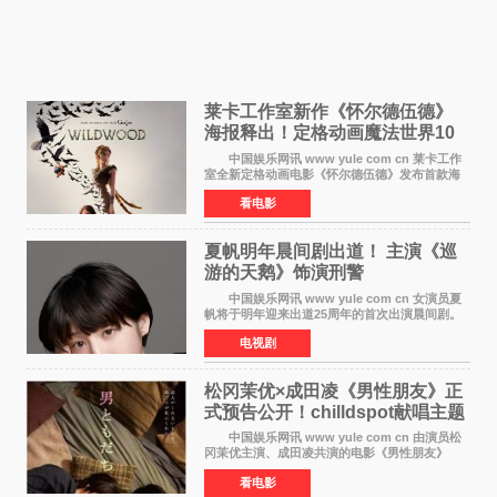
莱卡工作室新作《怀尔德伍德》
海报释出！定格动画魔法世界10
月开启
中国娱乐网讯 www yule com cn 莱卡工作
室全新定格动画电影《怀尔德伍德》发布首款海
报，女孩为找回弟弟走入黑暗、宏大的林中魔法
看电影
世界，一场关于勇气与亲情的奇幻冒险即将展
开。 本片由特
夏帆明年晨间剧出道！ 主演《巡
游的天鹅》饰演刑警
中国娱乐网讯 www yule com cn 女演员夏
帆将于明年迎来出道25周年的首次出演晨间剧。
NHK于8月4日宣布她将出演明年（2027年度）上
电视剧
半期的晨间剧《巡游的天鹅》，饰演与女主角森
田望智饰演的生
松冈茉优×成田凌《男性朋友》正
式预告公开！chilldspot献唱主题
曲​
中国娱乐网讯 www yule com cn 由演员松
冈茉优主演、成田凌共演的电影《男性朋友》
（三岛有纪子执导，11月6日上映）于8月5日公开
看电影
正式视觉图与正式预告片。同时，三人乐队