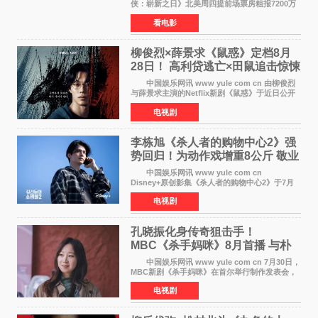
侠：崭新之日》北美周四提前场票房粗报7200万
美元，创下影史单片北美提前场票房新纪录——
看电影
此前该纪录由《复仇者联盟4：终局之战》的6000
万美元保持，本
柳俊烈×薛景求《鼠惑》定档8月
28日！ 高利贷逃亡×田鼠追击惊悚
来袭
中国娱乐网讯 www yule com cn 由柳俊烈
与薛景求主演的Netflix新剧《鼠惑》于近日公开
主海报，正式定档8月28日上线。 海报中，柳
电视剧
俊烈与薛景求背对背站立，各自朝向相反方向，
幽暗的色调与
李栋旭《杀人者的购物中心2》强
势回归！为动作戏增重8公斤 敬业
获赞
中国娱乐网讯 www yule com cn
Disney+原创影集《杀人者的购物中心2》于7月
22日正式上线，由男神李栋旭主演的郑进湾以2 0
电视剧
完全体强势回归。该剧第一季曾被《纽约时报》
评选为全球最佳影集之一
孔晓振化身传奇狙击手！
MBC《杀手妈咪》8月首播 与朴
恩斌展开收视对决
中国娱乐网讯 www yule com cn 7月30日，
MBC新剧《杀手妈咪》在首尔举行制作发表会，
主演孔晓振、郑准元、李相二、无真星、崔宇
电视剧
成、李银泉等人一同出席，为新剧宣传造势。这
是孔晓振继《毛骨