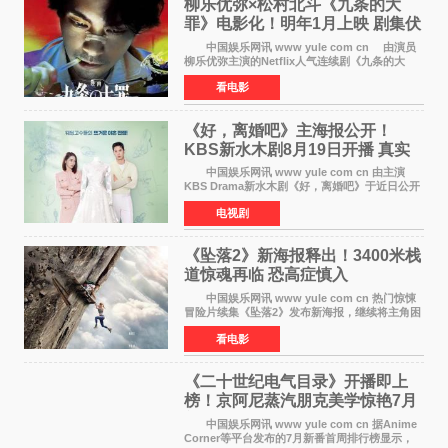
柳乐优弥×松村北斗《九条的大
罪》电影化！明年1月上映 剧集伏
笔将全面揭晓
中国娱乐网讯 www yule com cn 由演员
柳乐优弥主演的Netflix人气连续剧《九条的大
罪》正式宣布改编为电影，将于明年1月8日全国
看电影
上映。柳乐优弥与SixTONES松村北斗再度联
手，为观众带来这部
《好，离婚吧》主海报公开！
KBS新水木剧8月19日开播 真实
离婚体验记来袭
中国娱乐网讯 www yule com cn 由主演
KBS Drama新水木剧《好，离婚吧》于近日公开
主海报，正式进入开播倒计时。 海报中，男
电视剧
女主角背对背站立，各自望向不同方向，中央的
空白与冷漠的表情
《坠落2》新海报释出！3400米栈
道惊魂再临 恐高症慎入
中国娱乐网讯 www yule com cn 热门惊悚
冒险片续集《坠落2》发布新海报，继续将主角困
于绝境高处——这一次，是摇摇欲坠的徒步栈
看电影
道。该片将于今年9月2日北美上映，恐高症患者
请提前做好心理
《二十世纪电气目录》开播即上
榜！京阿尼蒸汽朋克美学惊艳7月
新番季
中国娱乐网讯 www yule com cn 据Anime
Corner等平台发布的7月新番首周排行榜显示，