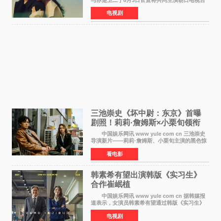
日剧《兄妹》（10月开播，每周六晚10点播
电视剧
出）。这也是荣仓奈奈继TBS剧集《为了N》之
后，暌违12年再度担
三池崇史《坏中尉：东京》首曝
剧照！莉莉·詹姆斯×小栗旬领衔
黑色惊悚再升级
中国娱乐网讯 www yule com cn 三池崇史
导演新片——莉莉·詹姆斯、小栗旬主演的黑色惊
悚电影《坏中尉：东京》首曝剧照。继阿贝尔·费
看电影
拉拉&times;哈威·凯特尔的1992年《坏中尉》和
沃纳·赫
韩素希有望出演韩版《实习生》
合作崔岷植
中国娱乐网讯 www yule com cn 据韩媒报
道表示，女演员韩素希有望通过韩版《实习生》
回归荧幕，合作前辈演员崔岷植。 根据消息
电视剧
表示，演员韩素希目前已经结束了电视剧《Y计