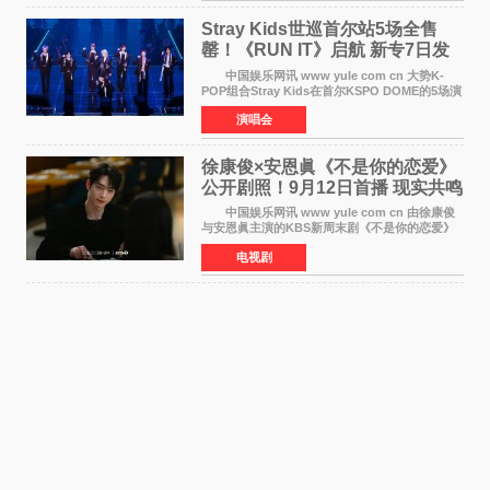
Stray Kids世巡首尔站5场全售
罄！《RUN IT》启航 新专7日发
行
中国娱乐网讯 www yule com cn 大势K-
POP组合Stray Kids在首尔KSPO DOME的5场演
唱会全部售罄，为新世界巡演拉开序幕。据所属
演唱会
社JYP娱乐透露，Stray Kids于上月25至26日、
29日及本月1至2日
徐康俊×安恩眞《不是你的恋爱》
公开剧照！9月12日首播 现实共鸣
罗曼史来袭
中国娱乐网讯 www yule com cn 由徐康俊
与安恩眞主演的KBS新周末剧《不是你的恋爱》
于近日公开首波剧照，正式定档9月12日首
电视剧
播。 剧照中，徐康俊与安恩眞并肩而坐，眼
神中流露出复杂而微