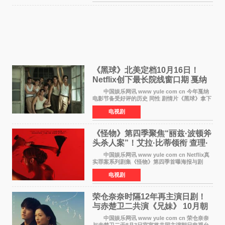
chilldspot为该片创
《黑球》北美定档10月16日！
Netflix创下最长院线窗口期 戛纳
最佳导演加持
中国娱乐网讯 www yule com cn 今年戛纳
电影节备受好评的历史 同性 剧情片《黑球》拿下
Netflix美国发行电影的最长院线放映期——该片
电视剧
最新定档今年10月16日美国影院上映（此前定档
11月6日，如
《怪物》第四季聚焦“丽兹·波顿斧
头杀人案”！艾拉·比蒂领衔 查理·
汉纳姆、莎拉·保
中国娱乐网讯 www yule com cn Netflix真
实罪案系列剧集《怪物》第四季首曝海报与剧
照，聚焦鹅妈妈童谣亦有记载的著名血腥杀人案
电视剧
——丽兹·波顿砍死生父与继母案。 本季由艾
拉·比蒂饰
荣仓奈奈时隔12年再主演日剧！
与赤楚卫二共演《兄妹》 10月朝
日新档开播
中国娱乐网讯 www yule com cn 荣仓奈奈
与赤楚卫二于8月3日官宣将共同主演朝日电视台