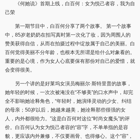
《何她说》首期上线，白百何：女为悦己者容，我为自
己荣
第一期节目中，白百何分享了两个故事。 第一个故事
中，85岁老奶奶在拍写真时第一次化了妆，因为周围人的
赞美获得自信，从而在拍摄过程中绽放属于自己的美丽。白
百何觉得美丽不分年龄，也根本无所谓是给什么对象看的。
重要的是心境，作为女人心底要保有那份对自己的爱惜，就
会变得很美。
另一个讲的是好莱坞女演员梅丽尔·斯特里普的故事，
她年轻的时候，一次次被淹没在“不够美”的口水声中，却完
全不影响她诠释角色，“年轻时，她演绎灵动的少女、纠结
的母亲；50岁以后，她越来越美，她诠释那些很强的女
人，内外都很给力。”这是白百何对这位“时尚女魔头”的评
价。白百何认为女为悦己者容的“容”字，不单单指的是容
貌，更应该内外兼修，不仅要画骨、也得修心。这个“容”，