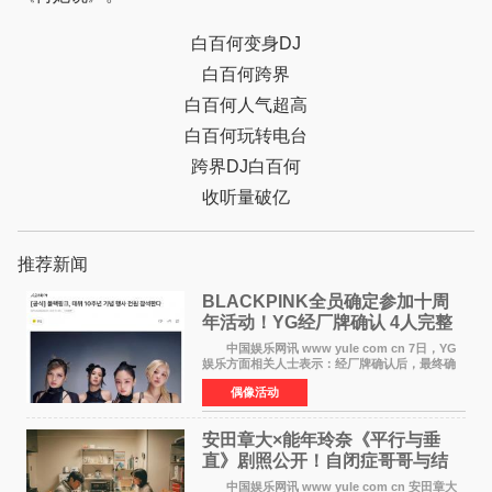
白百何变身DJ
白百何跨界
白百何人气超高
白百何玩转电台
跨界DJ白百何
收听量破亿
推荐新闻
BLACKPINK全员确定参加十周
年活动！YG经厂牌确认 4人完整
体合体成行
中国娱乐网讯 www yule com cn 7日，YG
娱乐方面相关人士表示：经厂牌确认后，最终确
定4名成员均将出席。YG方面最终确认了智秀、
偶像活动
JENNIE、ROS&Eacute;、LISA四位
BLACKPINK成员全员出席，使组
安田章大×能年玲奈《平行与垂
直》剧照公开！自闭症哥哥与结
婚前夕妹妹直面未来
中国娱乐网讯 www yule com cn 安田章大