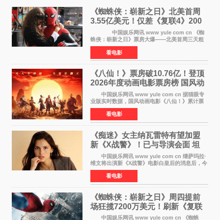
《蜘蛛侠：崭新之日》北美首周
3.55亿美元！仅差《复联4》200
万 影史第二全球开画
中国娱乐网讯 www yule com cn 《蜘
蛛侠：崭新之日》票房大爆——北美首周三天粗
报3 55亿美元，仅比影史最高北美开画《复仇者
看电影
联盟4：终局之战》的3 571亿美元少200万出头，
精报调整后仍
《八仙！》票房破10.76亿！登顶
2026年度动画电影票房榜 国风动
画逆袭暑期档
中国娱乐网讯 www yule com cn 据猫眼专
业版实时数据，国风动画电影《八仙！》累计票
房突破10 76亿元，超过《熊出没·年年有熊》，
看电影
暂列2026年度动画影片票房榜冠军。该片自暑期
档登陆院线以
《痴迷》女主纳瓦雷特有望加盟
新《X战警》！已与导演会面 坦
言“魔形女一直很酷”
中国娱乐网讯 www yule com cn 继萨玛拉·
维文将出演新《X战警》电影白皇后的消息后，今
年暑期档大热恐怖片《痴迷》女主角印达·纳瓦雷
看电影
特也有望加盟这部备受瞩目的漫威新作——目前
还处于有
《蜘蛛侠：崭新之日》周四提前
场狂揽7200万美元！刷新《复联
4》保持影史纪录
中国娱乐网讯 www yule com cn 《蜘蛛