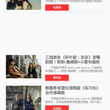
与赤楚卫二于8月3日官宣将共同主演朝日电视台
日剧《兄妹》（10月开播，每周六晚10点播
电视剧
出）。这也是荣仓奈奈继TBS剧集《为了N》之
后，暌违12年再度担
三池崇史《坏中尉：东京》首曝
剧照！莉莉·詹姆斯×小栗旬领衔
黑色惊悚再升级
中国娱乐网讯 www yule com cn 三池崇史
导演新片——莉莉·詹姆斯、小栗旬主演的黑色惊
悚电影《坏中尉：东京》首曝剧照。继阿贝尔·费
看电影
拉拉&times;哈威·凯特尔的1992年《坏中尉》和
沃纳·赫
韩素希有望出演韩版《实习生》
合作崔岷植
中国娱乐网讯 www yule com cn 据韩媒报
道表示，女演员韩素希有望通过韩版《实习生》
回归荧幕，合作前辈演员崔岷植。 根据消息
电视剧
表示，演员韩素希目前已经结束了电视剧《Y计