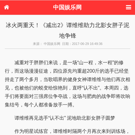
中国娱乐网
首页
新闻
女性
看电影
冰火两重天！《减出2》谭维维助力北影女胖子泥
电视剧
演唱会
综艺节目
偶像活动
地争锋
热周边
来源： 中国娱乐网 日期：2017-06-29 16:49:36
减重对于胖胖们来说，是一场“山一程，水一程”的修
行，而这场漫漫征途，四位原先均重超200斤的选手已经坚
持走了两个多月，当歌唱界的健身女神谭维维与他们再次相
见，也被他们的蜕变给惊艳到，直呼“认不出”。本周四，选
手们将要面对三强席位争夺战，这场与肥肉的战争即将吹响
集结号，每个人都准备放手一搏。
谭维维再见选手“认不出” 泥地助北影女胖子圆梦
作为明星试练官，谭维维时隔两个月再次来到训练场，