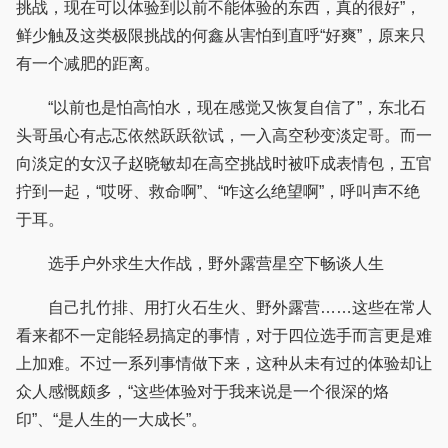
挑战，现在可以体验到以前不能体验的东西，真的很好”，
鲜少触及这类极限挑战的何鑫从害怕到直呼“好爽”，原来只
有一个减肥的距离。
“以前也是怕高怕水，现在感觉又恢复自信了”，东北石
头哥虽心有忐忑依然跃跃欲试，一入高空秒变淡定哥。而一
向淡定的女汉子赵晓敏却在高空挑战时被吓成表情包，五官
拧到一起，“哎呀、救命啊”、“咋这么绝望啊”，呼叫声不绝
于耳。
选手户外求生大作战，野外露营星空下畅谈人生
自己扎竹排、用打火石生火、野外露营……这些在常人
看来都不一定能轻易搞定的事情，对于四位选手而言更是难
上加难。不过一系列事情做下来，这种从未有过的体验却让
众人感慨颇多，“这些体验对于我来说是一个很深的烙
印”、“是人生的一大成长”。