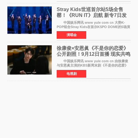
音乐，收录了成员们想着
Stray Kids世巡首尔站5场全售
罄！《RUN IT》启航 新专7日发
行
中国娱乐网讯 www yule com cn 大势K-
POP组合Stray Kids在首尔KSPO DOME的5场演
唱会全部售罄，为新世界巡演拉开序幕。据所属
演唱会
社JYP娱乐透露，Stray Kids于上月25至26日、
29日及本月1至2日
徐康俊×安恩眞《不是你的恋爱》
公开剧照！9月12日首播 现实共鸣
罗曼史来袭
中国娱乐网讯 www yule com cn 由徐康俊
与安恩眞主演的KBS新周末剧《不是你的恋爱》
于近日公开首波剧照，正式定档9月12日首
电视剧
播。 剧照中，徐康俊与安恩眞并肩而坐，眼
神中流露出复杂而微