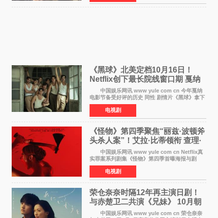
chilldspot为该片创
《黑球》北美定档10月16日！
Netflix创下最长院线窗口期 戛纳
最佳导演加持
中国娱乐网讯 www yule com cn 今年戛纳
电影节备受好评的历史 同性 剧情片《黑球》拿下
Netflix美国发行电影的最长院线放映期——该片
电视剧
最新定档今年10月16日美国影院上映（此前定档
11月6日，如
《怪物》第四季聚焦“丽兹·波顿斧
头杀人案”！艾拉·比蒂领衔 查理·
汉纳姆、莎拉·保
中国娱乐网讯 www yule com cn Netflix真
实罪案系列剧集《怪物》第四季首曝海报与剧
照，聚焦鹅妈妈童谣亦有记载的著名血腥杀人案
电视剧
——丽兹·波顿砍死生父与继母案。 本季由艾
拉·比蒂饰
荣仓奈奈时隔12年再主演日剧！
与赤楚卫二共演《兄妹》 10月朝
日新档开播
中国娱乐网讯 www yule com cn 荣仓奈奈