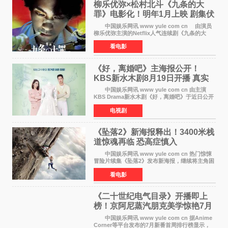
柳乐优弥×松村北斗《九条的大
罪》电影化！明年1月上映 剧集伏
笔将全面揭晓
中国娱乐网讯 www yule com cn 由演员
柳乐优弥主演的Netflix人气连续剧《九条的大
罪》正式宣布改编为电影，将于明年1月8日全国
看电影
上映。柳乐优弥与SixTONES松村北斗再度联
手，为观众带来这部
《好，离婚吧》主海报公开！
KBS新水木剧8月19日开播 真实
离婚体验记来袭
中国娱乐网讯 www yule com cn 由主演
KBS Drama新水木剧《好，离婚吧》于近日公开
主海报，正式进入开播倒计时。 海报中，男
电视剧
女主角背对背站立，各自望向不同方向，中央的
空白与冷漠的表情
《坠落2》新海报释出！3400米栈
道惊魂再临 恐高症慎入
中国娱乐网讯 www yule com cn 热门惊悚
冒险片续集《坠落2》发布新海报，继续将主角困
于绝境高处——这一次，是摇摇欲坠的徒步栈
看电影
道。该片将于今年9月2日北美上映，恐高症患者
请提前做好心理
《二十世纪电气目录》开播即上
榜！京阿尼蒸汽朋克美学惊艳7月
新番季
中国娱乐网讯 www yule com cn 据Anime
Corner等平台发布的7月新番首周排行榜显示，