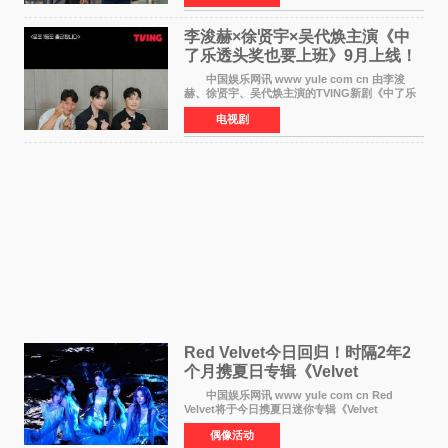
划》的拍摄工
李浚赫×徐贤宇×吴代焕主演《中
了乐透头奖也要上班》9月上线！
TVING先网后台
中国娱乐网讯 www yule com cn 由李浚
赫、徐贤宇、吴代焕主演的TVING新剧《中了乐
透头奖也要上班》定档9月10日播出，随后于9月
电视剧
14日起登陆tvN月火档，实现先网后台双平台播出
模式。 本剧改
Red Velvet今日回归！时隔2年2
个月携夏日专辑《Velvet
Summer》重启完整体活动
中国娱乐网讯 www yule com cn Red
Velvet将于今日携夏日迷你专辑《Velvet
Summer》时隔2年2个月重启完整体活动。这张
偶像活动
于8月3日发行的专辑，主打柔和成熟氛围的夏日