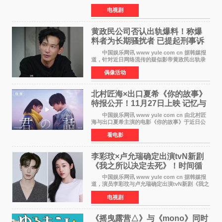
由京都动画制作的《二十世纪电气目录》在多个
电视剧
榜单中表现亮眼，位列AniLab全球TOP10第十
名。该剧改编自结
黄政民公司否认出轨爆料！称爆
料者为长期骚扰者 已提起刑事诉
讼
中国娱乐网讯 www yule com cn 据韩媒报
道，针对近日网络流传的疑似影帝黄政民出轨录
音及短信爆料，黄政民所属经纪公司于今日正式
偶像活动
发表声明，明确否认相关传闻。 公司表示，
爆料者是一名长
北村匠海×出口夏希《你的故事》
特报公开！11月27日上映 记忆与
初恋的奇幻交织
中国娱乐网讯 www yule com cn 由北村匠
海与出口夏希主演的电影《你的故事》于近日公
开特报影像，正式定档11月27日上映。 本片
看电影
改编自三秋缒同名小说，编剧由曾执笔《孤独摇
滚！》的吉田惠
李彩玟×卢允瑞确定出演tvN新剧
《我之所以决定去死》！时间循
环青春爱情来袭
中国娱乐网讯 www yule com cn 据韩媒报
道，演员李彩玟与卢允瑞确定出演tvN新剧《我之
所以决定去死》，分别担任男女主角。该剧预计
电视剧
将于明年播出，引发观众期待。 本剧改编自
NAVER同名人气
《摇曳露营△》与《mono》同时