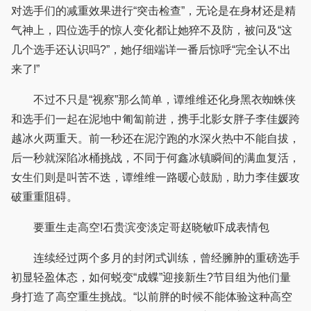
对选手们的减重效果进行“突击检查”，无论是在身材还是精
气神上，四位选手的惊人变化都让她猝不及防，被问及“这
几个选手还认识吗?”，她仔细端详一番后惊呼“完全认不出
来了!”
不过不只是“视察”那么简单，谭维维还化身黑衣蜘蛛侠
和选手们一起在泥地中匍匐前进，携手北影女胖子李佳媛跨
越冰火两重天。前一秒还在泥泞跑的水深火热中不能自拔，
后一秒就深陷冰桶挑战，不同于何鑫冰镇瞬间的满血复活，
女生们则是叫苦不迭，谭维维一路暖心鼓励，助力李佳媛攻
破重重阻碍。
要重生走高空!石贵滨变淡定哥赵晓敏吓成表情包
连续经过两个多月的封闭式训练，曾经臃肿的重磅选手
初显轻盈体态，如何蜕变“成蝶”迎接新生?节目组为他们量
身打造了高空重生挑战。“以前胖的时候不能体验这种高空