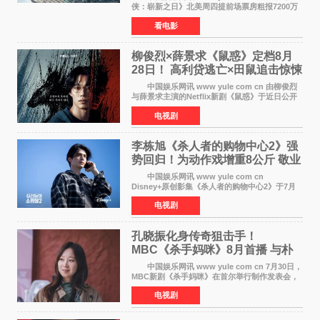
侠：崭新之日》北美周四提前场票房粗报7200万
美元，创下影史单片北美提前场票房新纪录——
看电影
此前该纪录由《复仇者联盟4：终局之战》的6000
万美元保持，本
柳俊烈×薛景求《鼠惑》定档8月
28日！ 高利贷逃亡×田鼠追击惊悚
来袭
中国娱乐网讯 www yule com cn 由柳俊烈
与薛景求主演的Netflix新剧《鼠惑》于近日公开
主海报，正式定档8月28日上线。 海报中，柳
电视剧
俊烈与薛景求背对背站立，各自朝向相反方向，
幽暗的色调与
李栋旭《杀人者的购物中心2》强
势回归！为动作戏增重8公斤 敬业
获赞
中国娱乐网讯 www yule com cn
Disney+原创影集《杀人者的购物中心2》于7月
22日正式上线，由男神李栋旭主演的郑进湾以2 0
电视剧
完全体强势回归。该剧第一季曾被《纽约时报》
评选为全球最佳影集之一
孔晓振化身传奇狙击手！
MBC《杀手妈咪》8月首播 与朴
恩斌展开收视对决
中国娱乐网讯 www yule com cn 7月30日，
MBC新剧《杀手妈咪》在首尔举行制作发表会，
主演孔晓振、郑准元、李相二、无真星、崔宇
电视剧
成、李银泉等人一同出席，为新剧宣传造势。这
是孔晓振继《毛骨