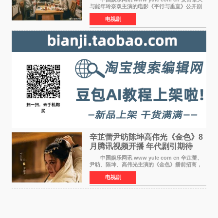
与能年玲奈双主演的电影《平行与垂直》公开剧
照，该片将于8月28日上映。 本片围绕患有自
电视剧
闭症谱系障碍的哥哥大贵（安田章大 饰）与即将
结婚的妹妹
辛芷蕾尹昉陈坤高伟光《金色》8
月腾讯视频开播 年代剧引期待
中国娱乐网讯 www yule com cn 辛芷蕾、
尹昉、陈坤、高伟光主演的《金色》播前招商，
预计8月腾讯视频开播。这部年代剧汇集了众多实
电视剧
力派演员，阵容强大，引发了观众的广泛关
注。 《金色》