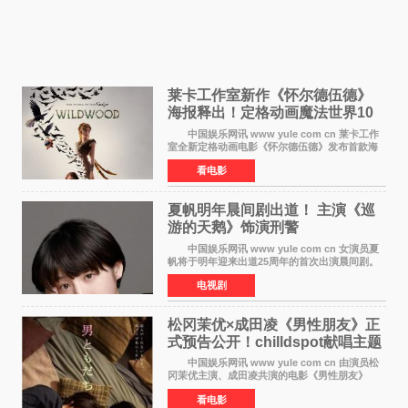
莱卡工作室新作《怀尔德伍德》
海报释出！定格动画魔法世界10
月开启
中国娱乐网讯 www yule com cn 莱卡工作
室全新定格动画电影《怀尔德伍德》发布首款海
报，女孩为找回弟弟走入黑暗、宏大的林中魔法
看电影
世界，一场关于勇气与亲情的奇幻冒险即将展
开。 本片由特
夏帆明年晨间剧出道！ 主演《巡
游的天鹅》饰演刑警
中国娱乐网讯 www yule com cn 女演员夏
帆将于明年迎来出道25周年的首次出演晨间剧。
NHK于8月4日宣布她将出演明年（2027年度）上
电视剧
半期的晨间剧《巡游的天鹅》，饰演与女主角森
田望智饰演的生
松冈茉优×成田凌《男性朋友》正
式预告公开！chilldspot献唱主题
曲​
中国娱乐网讯 www yule com cn 由演员松
冈茉优主演、成田凌共演的电影《男性朋友》
（三岛有纪子执导，11月6日上映）于8月5日公开
看电影
正式视觉图与正式预告片。同时，三人乐队