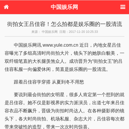
中国娱乐网
首页
新闻
女性
看电影
街拍女王吕佳容！怎么拍都是娱乐圈的一股清流
电视剧
演唱会
综艺节目
偶像活动
来源： 中国娱乐网 日期：2017-11-20 10:25:33
热周边
中国娱乐网讯 www.yule.com.cn 近日，内地女星吕佳
容曝光了多组高清时尚街拍大片，镜头下的她肤白貌美，一
双纤细笔直的大长腿羡煞众人。成功晋升为“街拍女王”的吕
佳容私服一向偏爱休闲，简直是娱乐圈的一股清流。
跟着吕佳容学穿搭 从夏到冬不用愁
要说到最会街拍的女明星，很多人肯定第一个想到的就
是吕佳容。她不仅是影视界的实力派演员，出道七年来吕佳
容衣品不断飙升，晋级为街拍时尚达人。在各种摄影师的镜
头下，各大时尚街拍、机场私服、杂志大片，吕佳容每次都
带来突破性的造型，带来一次次时尚惊喜。