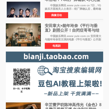
体合体成行
中国娱乐网讯 www yule com cn 7日，YG
娱乐方面相关人士表示：经厂牌确认后，最终确
定4名成员均将出席。YG方面最终确认了智秀、
偶像活动
JENNIE、ROS&Eacute;、LISA四位
BLACKPINK成员全员出席，使组
安田章大×能年玲奈《平行与垂
直》剧照公开！自闭症哥哥与结
婚前夕妹妹直面未来
中国娱乐网讯 www yule com cn 安田章大
与能年玲奈双主演的电影《平行与垂直》公开剧
照，该片将于8月28日上映。 本片围绕患有自
电视剧
闭症谱系障碍的哥哥大贵（安田章大 饰）与即将
结婚的妹妹
辛芷蕾尹昉陈坤高伟光《金色》8