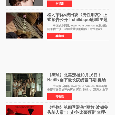
NHK于8月4日宣布她将出演明年（2027年度）上
电视剧
半期的晨间剧《巡游的天鹅》，饰演与女主角森
田望智饰演的生
松冈茉优×成田凌《男性朋友》正
式预告公开！chilldspot献唱主题
曲​
中国娱乐网讯 www yule com cn 由演员松
冈茉优主演、成田凌共演的电影《男性朋友》
（三岛有纪子执导，11月6日上映）于8月5日公开
看电影
正式视觉图与正式预告片。同时，三人乐队
chilldspot为该片创
《黑球》北美定档10月16日！
Netflix创下最长院线窗口期 戛纳
最佳导演加持
中国娱乐网讯 www yule com cn 今年戛纳
电影节备受好评的历史 同性 剧情片《黑球》拿下
Netflix美国发行电影的最长院线放映期——该片
电视剧
最新定档今年10月16日美国影院上映（此前定档
11月6日，如
《怪物》第四季聚焦“丽兹·波顿斧
头杀人案”！艾拉·比蒂领衔 查理·