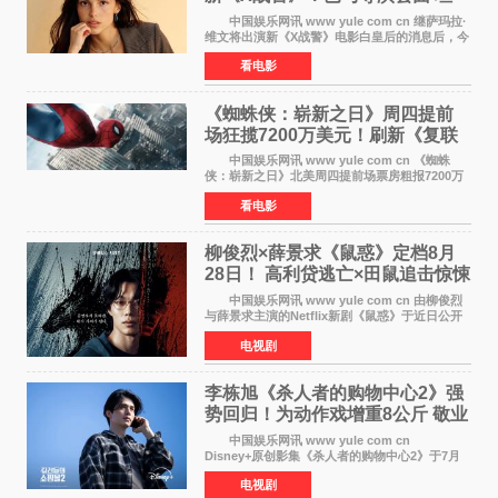
言“魔形女一直很酷”
中国娱乐网讯 www yule com cn 继萨玛拉·
维文将出演新《X战警》电影白皇后的消息后，今
年暑期档大热恐怖片《痴迷》女主角印达·纳瓦雷
看电影
特也有望加盟这部备受瞩目的漫威新作——目前
还处于有
《蜘蛛侠：崭新之日》周四提前
场狂揽7200万美元！刷新《复联
4》保持影史纪录
中国娱乐网讯 www yule com cn 《蜘蛛
侠：崭新之日》北美周四提前场票房粗报7200万
美元，创下影史单片北美提前场票房新纪录——
看电影
此前该纪录由《复仇者联盟4：终局之战》的6000
万美元保持，本
柳俊烈×薛景求《鼠惑》定档8月
28日！ 高利贷逃亡×田鼠追击惊悚
来袭
中国娱乐网讯 www yule com cn 由柳俊烈
与薛景求主演的Netflix新剧《鼠惑》于近日公开
主海报，正式定档8月28日上线。 海报中，柳
电视剧
俊烈与薛景求背对背站立，各自朝向相反方向，
幽暗的色调与
李栋旭《杀人者的购物中心2》强
势回归！为动作戏增重8公斤 敬业
获赞
中国娱乐网讯 www yule com cn
Disney+原创影集《杀人者的购物中心2》于7月
22日正式上线，由男神李栋旭主演的郑进湾以2 0
电视剧
完全体强势回归。该剧第一季曾被《纽约时报》