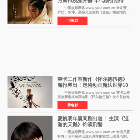
月腾讯视频开播 年代剧引期待
中国娱乐网讯 www yule com cn 辛芷蕾、
尹昉、陈坤、高伟光主演的《金色》播前招商，
预计8月腾讯视频开播。这部年代剧汇集了众多实
电视剧
力派演员，阵容强大，引发了观众的广泛关
注。 《金色》
莱卡工作室新作《怀尔德伍德》
海报释出！定格动画魔法世界10
月开启
中国娱乐网讯 www yule com cn 莱卡工作
室全新定格动画电影《怀尔德伍德》发布首款海
报，女孩为找回弟弟走入黑暗、宏大的林中魔法
看电影
世界，一场关于勇气与亲情的奇幻冒险即将展
开。 本片由特
夏帆明年晨间剧出道！ 主演《巡
游的天鹅》饰演刑警
中国娱乐网讯 www yule com cn 女演员夏
帆将于明年迎来出道25周年的首次出演晨间剧。