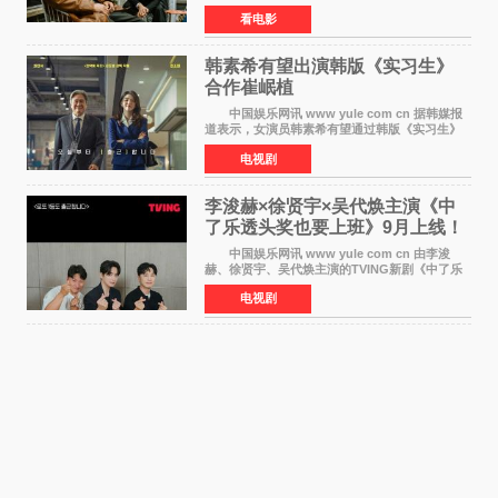
悚电影《坏中尉：东京》首曝剧照。继阿贝尔·费
看电影
拉拉&times;哈威·凯特尔的1992年《坏中尉》和
沃纳·赫
韩素希有望出演韩版《实习生》
合作崔岷植
中国娱乐网讯 www yule com cn 据韩媒报
道表示，女演员韩素希有望通过韩版《实习生》
回归荧幕，合作前辈演员崔岷植。 根据消息
电视剧
表示，演员韩素希目前已经结束了电视剧《Y计
划》的拍摄工
李浚赫×徐贤宇×吴代焕主演《中
了乐透头奖也要上班》9月上线！
TVING先网后台
中国娱乐网讯 www yule com cn 由李浚
赫、徐贤宇、吴代焕主演的TVING新剧《中了乐
透头奖也要上班》定档9月10日播出，随后于9月
电视剧
14日起登陆tvN月火档，实现先网后台双平台播出
模式。 本剧改