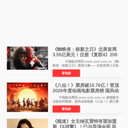
《蜘蛛侠：崭新之日》北美首周
3.55亿美元！仅差《复联4》200
万 影史第二全球开画
中国娱乐网讯 www yule com cn 《蜘
蛛侠：崭新之日》票房大爆——北美首周三天粗
报3 55亿美元，仅比影史最高北美开画《复仇者
看电影
联盟4：终局之战》的3 571亿美元少200万出头，
精报调整后仍
《八仙！》票房破10.76亿！登顶
2026年度动画电影票房榜 国风动
画逆袭暑期档
中国娱乐网讯 www yule com cn 据猫眼专
业版实时数据，国风动画电影《八仙！》累计票
房突破10 76亿元，超过《熊出没·年年有熊》，
看电影
暂列2026年度动画影片票房榜冠军。该片自暑期
档登陆院线以
《痴迷》女主纳瓦雷特有望加盟
新《X战警》！已与导演会面 坦