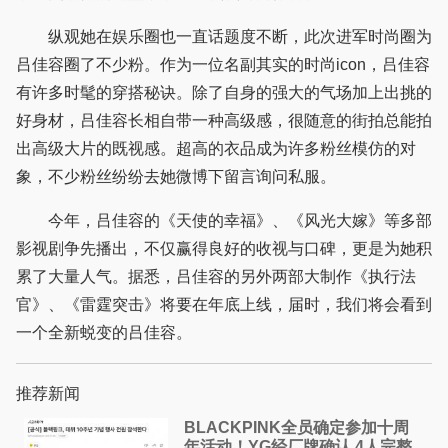
纵观她在娱乐圈也一直话题度不断，此次进军时尚圈为
吕佳容圈了不少粉。作为一位名副其实的时尚icon，吕佳容
有许多时髦的穿搭秘诀。除了自身的强大的气场加上出挑的
好身材，吕佳容长相自带一种高级感，很随意的街拍总能拍
出高级大片的既视感。超高的衣品成为许多粉丝模仿的对
象，不少粉丝纷纷去她微博下留言询问私服。
今年，吕佳容的《天使的幸福》、《风光大嫁》等多部
影视剧争先播出，不仅赢得良好的收视与口碑，更是为她积
累了大量人气。据悉，吕佳容的另外两部大制作《执行法
官》、《雷霆突击》将要在年底上线，届时，我们将会看到
一个全新蜕变的吕佳容。
推荐新闻
BLACKPINK全员确定参加十周
年活动！YG经厂牌确认 4人完整