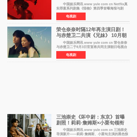
汉纳姆、莎拉·保
中国娱乐网讯 www yule com cn Netflix真
实罪案系列剧集《怪物》第四季首曝海报与剧
照，聚焦鹅妈妈童谣亦有记载的著名血腥杀人案
电视剧
——丽兹·波顿砍死生父与继母案。 本季由艾
拉·比蒂饰
荣仓奈奈时隔12年再主演日剧！
与赤楚卫二共演《兄妹》 10月朝
日新档开播
中国娱乐网讯 www yule com cn 荣仓奈奈
与赤楚卫二于8月3日官宣将共同主演朝日电视台
日剧《兄妹》（10月开播，每周六晚10点播
电视剧
出）。这也是荣仓奈奈继TBS剧集《为了N》之
后，暌违12年再度担
三池崇史《坏中尉：东京》首曝
剧照！莉莉·詹姆斯×小栗旬领衔
黑色惊悚再升级
中国娱乐网讯 www yule com cn 三池崇史
导演新片——莉莉·詹姆斯、小栗旬主演的黑色惊