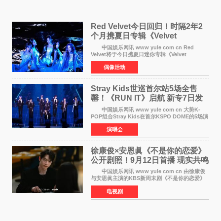
Red Velvet今日回归！时隔2年2
个月携夏日专辑《Velvet
Summer》重启完整体活动
中国娱乐网讯 www yule com cn Red
Velvet将于今日携夏日迷你专辑《Velvet
Summer》时隔2年2个月重启完整体活动。这张
偶像活动
于8月3日发行的专辑，主打柔和成熟氛围的夏日
音乐，收录了成员们想着
Stray Kids世巡首尔站5场全售
罄！《RUN IT》启航 新专7日发
行
中国娱乐网讯 www yule com cn 大势K-
POP组合Stray Kids在首尔KSPO DOME的5场演
唱会全部售罄，为新世界巡演拉开序幕。据所属
演唱会
社JYP娱乐透露，Stray Kids于上月25至26日、
29日及本月1至2日
徐康俊×安恩眞《不是你的恋爱》
公开剧照！9月12日首播 现实共鸣
罗曼史来袭
中国娱乐网讯 www yule com cn 由徐康俊
与安恩眞主演的KBS新周末剧《不是你的恋爱》
于近日公开首波剧照，正式定档9月12日首
电视剧
播。 剧照中，徐康俊与安恩眞并肩而坐，眼
神中流露出复杂而微