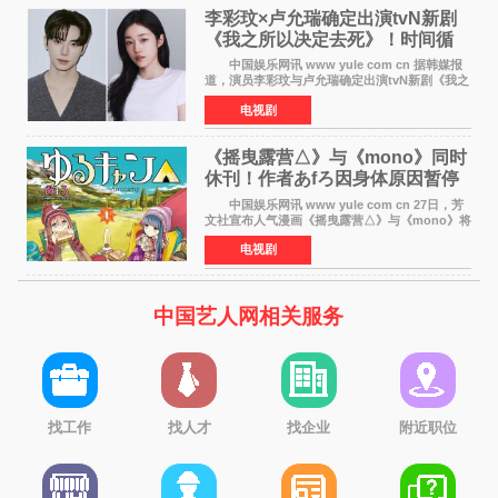
李彩玟×卢允瑞确定出演tvN新剧
《我之所以决定去死》！时间循
环青春爱情来袭
中国娱乐网讯 www yule com cn 据韩媒报
道，演员李彩玟与卢允瑞确定出演tvN新剧《我之
所以决定去死》，分别担任男女主角。该剧预计
电视剧
将于明年播出，引发观众期待。 本剧改编自
NAVER同名人气
《摇曳露营△》与《mono》同时
休刊！作者あfろ因身体原因暂停
双连载
中国娱乐网讯 www yule com cn 27日，芳
文社宣布人气漫画《摇曳露营△》与《mono》将
暂停连载一段时间，原因是漫画家あfろ身体状况
电视剧
不佳。 编辑部表示：一直承蒙各位对
《mono》的喜爱，
中国艺人网相关服务
找工作
找人才
找企业
附近职位