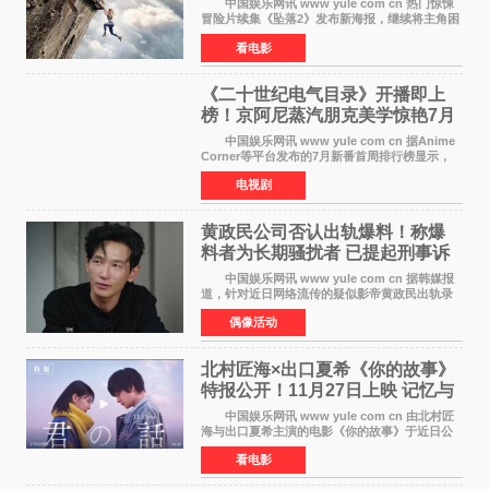
中国娱乐网讯 www yule com cn 热门惊悚
冒险片续集《坠落2》发布新海报，继续将主角困
于绝境高处——这一次，是摇摇欲坠的徒步栈
看电影
道。该片将于今年9月2日北美上映，恐高症患者
请提前做好心理
《二十世纪电气目录》开播即上
榜！京阿尼蒸汽朋克美学惊艳7月
新番季
中国娱乐网讯 www yule com cn 据Anime
Corner等平台发布的7月新番首周排行榜显示，
由京都动画制作的《二十世纪电气目录》在多个
电视剧
榜单中表现亮眼，位列AniLab全球TOP10第十
名。该剧改编自结
黄政民公司否认出轨爆料！称爆
料者为长期骚扰者 已提起刑事诉
讼
中国娱乐网讯 www yule com cn 据韩媒报
道，针对近日网络流传的疑似影帝黄政民出轨录
音及短信爆料，黄政民所属经纪公司于今日正式
偶像活动
发表声明，明确否认相关传闻。 公司表示，
爆料者是一名长
北村匠海×出口夏希《你的故事》
特报公开！11月27日上映 记忆与
初恋的奇幻交织
中国娱乐网讯 www yule com cn 由北村匠
海与出口夏希主演的电影《你的故事》于近日公
开特报影像，正式定档11月27日上映。 本片
看电影
改编自三秋缒同名小说，编剧由曾执笔《孤独摇
滚！》的吉田惠