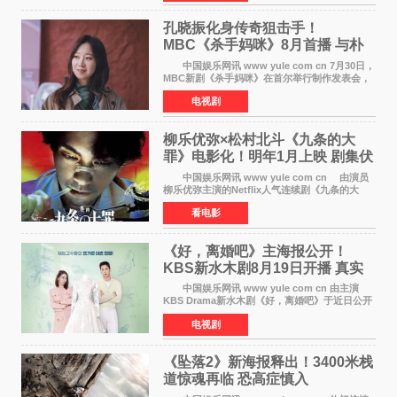
评选为全球最佳影集之一
孔晓振化身传奇狙击手！
MBC《杀手妈咪》8月首播 与朴
恩斌展开收视对决
中国娱乐网讯 www yule com cn 7月30日，
MBC新剧《杀手妈咪》在首尔举行制作发表会，
主演孔晓振、郑准元、李相二、无真星、崔宇
电视剧
成、李银泉等人一同出席，为新剧宣传造势。这
是孔晓振继《毛骨
柳乐优弥×松村北斗《九条的大
罪》电影化！明年1月上映 剧集伏
笔将全面揭晓
中国娱乐网讯 www yule com cn 由演员
柳乐优弥主演的Netflix人气连续剧《九条的大
罪》正式宣布改编为电影，将于明年1月8日全国
看电影
上映。柳乐优弥与SixTONES松村北斗再度联
手，为观众带来这部
《好，离婚吧》主海报公开！
KBS新水木剧8月19日开播 真实
离婚体验记来袭
中国娱乐网讯 www yule com cn 由主演
KBS Drama新水木剧《好，离婚吧》于近日公开
主海报，正式进入开播倒计时。 海报中，男
电视剧
女主角背对背站立，各自望向不同方向，中央的
空白与冷漠的表情
《坠落2》新海报释出！3400米栈
道惊魂再临 恐高症慎入