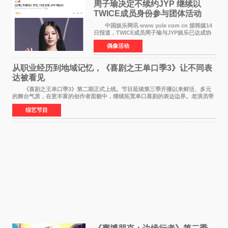
周子瑜决定不续约JYP 继续以
TWICE成员身份参与团体活动
中国娱乐网讯 www yule com cn 据韩媒14
日报道，TWICE成员周子瑜与JYP娱乐已达成协
议，不再续签个人专属合约，但她将继续参与
偶像活动
TWICE的完整团体活动。 周子瑜于2015年通
过生存节目《SIXTE
从职业经历到地域记忆，《喜剧之王单口季3》让不同表
达被看见
《喜剧之王单口季3》第二期正式上线。节目延续第三季开播以来鲜活、多元
的舞台气质，在更丰富的创作者面貌中，继续拓宽单口喜剧的表达边界。老演员带
着更加成熟的文本与舞台掌控回归，新面孔则
综艺节目