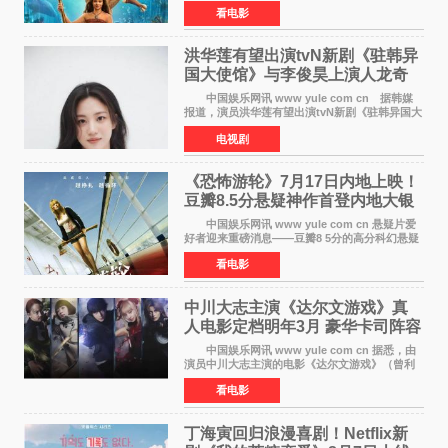
4300万美元（开画3827馆），中国内地首周票房
看电影
仅840万元人民币，全球开画票房约9500万美
元，远低于业内
洪华莲有望出演tvN新剧《驻韩异
国大使馆》与李俊昊上演人龙奇
幻罗曼史
中国娱乐网讯 www yule com cn 据韩媒
报道，演员洪华莲有望出演tvN新剧《驻韩异国大
使馆》女主角，与李俊昊合作，引发观众期
电视剧
待。 该剧讲述了一位因管理驻韩异国大使馆
（负责管理居住在大
《恐怖游轮》7月17日内地上映！
豆瓣8.5分悬疑神作首登内地大银
幕
中国娱乐网讯 www yule com cn 悬疑片爱
好者迎来重磅消息——豆瓣8 5分的高分科幻悬疑
电影《恐怖游轮》正式宣布定档7月17日在内地上
看电影
映。这部由英国导演克里斯托弗·史密斯执导、惊
悚片女王梅
中川大志主演《达尔文游戏》真
人电影定档明年3月 豪华卡司阵容
公开
中国娱乐网讯 www yule com cn 据悉，由
演员中川大志主演的电影《达尔文游戏》（曾利
文彦执导）将于明年3月12日上映，该消息于7月9
看电影
日公布。 本片为累计发行量突破1000万册的
同名漫画的真
丁海寅回归浪漫喜剧！Netflix新