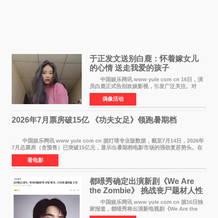
于正发文送别白鹿：怀着嫁女儿
的心情 送走我爱的孩子
中国娱乐网讯 www yule com cn 16日，演
员白鹿正式告别欢娱影视，引发广泛关注。对
此，欢娱影视创始人于正在社交平台发文回应，
偶像活动
字里行间流露不舍与祝福。 于正透露，以前
每次有演员到期不
2026年7月票房破15亿 《功夫女足》领跑暑期档
中国娱乐网讯 www yule com cn 据灯塔专业版数据，截至7月14日，2026年
7月总票房（含预售）已突破15亿元，显示出暑期档电影市场的强劲复苏势头。在
众多上映影片中，《功夫女足》《小黄人与大
看电影
都暻秀确定出演新剧《We Are
the Zombie》 挑战丧尸题材人性
喜剧
中国娱乐网讯 www yule com cn 据16日独
家报道，都暻秀将出演新电视剧《We Are the
Zombie》，在剧中饰演主演金仁钟一角，挑战与