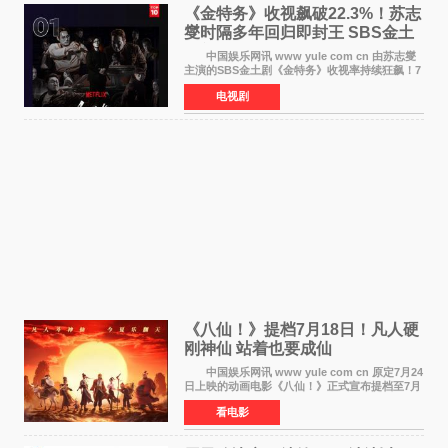
《金特务》收视飙破22.3%！苏志
燮时隔多年回归即封王 SBS金土
剧新纪录诞生
中国娱乐网讯 www yule com cn 由苏志燮
主演的SBS金土剧《金特务》收视率持续狂飙！7
月11日播出的第6集全国平均收视率高达22 3%，
电视剧
瞬间最高更冲上26 4%，不仅再度刷新自身纪
录，更稳坐同时段
《八仙！》提档7月18日！凡人硬
刚神仙 站着也要成仙
中国娱乐网讯 www yule com cn 原定7月24
日上映的动画电影《八仙！》正式宣布提档至7月
18日。这部国风动画大片将八仙过海，各显神通
看电影
这句刻在国人DNA里的俗语玩出了新花样——影
片讲述凡人