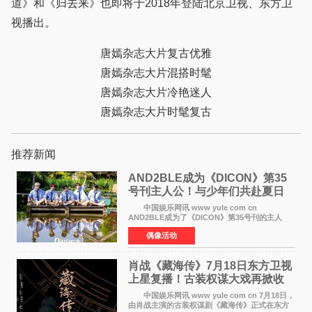
道》和《归去来》也即将于2018年登陆北京卫视、东方卫
视播出。
唐嫣杂志大片复古优雅
唐嫣杂志大片混搭时髦
唐嫣杂志大片冷艳迷人
唐嫣杂志大片时髦复古
推荐新闻
AND2BLE成为《DICON》第35
号刊主人公！与少年们共赴夏日
之约
中国娱乐网讯 www yule com cn
AND2BLE成为了《DICON》第35号刊的主人
公，本期标题为And The Summer。作为出道后
偶像活动
首次担任杂志画报主角的完整体，AND2BLE用清
澈的少年感与全新的夏天相遇了
肖战《藏海传》7月18日东方卫视
上星复播！古装权谋大戏再掀收
视热潮
中国娱乐网讯 www yule com cn 7月18日，
由肖战主演的古装权谋剧《藏海传》正式在东方