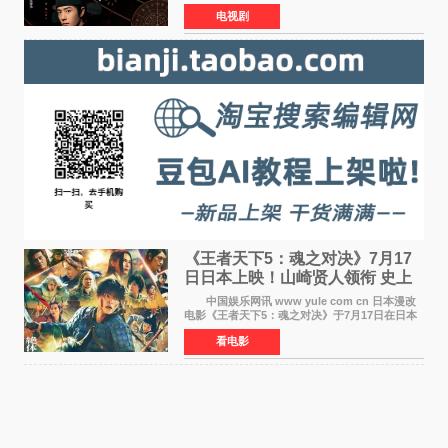
卫视上星复播，引发广泛关注。该剧此前已在网
电视剧
络平台播出，凭借精良制作和紧凑剧情收获不俗
口碑，此次上
《王者天下5：魂之对决》7月17
日日本上映！山崎贤人领衔 史上
最大“函谷关防卫战”
中国娱乐网讯 www yule com cn 日本漫改
电影《王者天下5：魂之对决》于7月17日在日本
全国上映。这部由佐藤信介执导、山崎贤人主演
看电影
的历史动作片，改编自原泰久同名人气漫画，继
续讲述信和漂