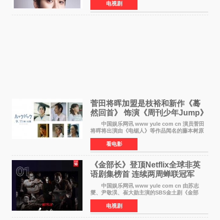
电视剧
以往丧尸题材截然不同的人性喜剧。 新剧
《We Are t
菅田将晖加盟是枝裕和新作《蓦
然回首》 饰演《周刊少年Jump》
编辑
中国娱乐网讯 www yule com cn 演员菅田
将晖将出演由《电锯人》等作品闻名的藤本树原
作漫画改编的电影《蓦然回首》（是枝裕和导
看电影
演）。菅田饰演的角色是初中时代两位主人公带
着完成的作品前去
《金部长》登顶Netflix全球非英
语剧集榜首 连续两周蝉联冠军
中国娱乐网讯 www yule com cn 由苏志
燮、尹敬淏、崔大勋主演的SBS金土剧《金部
长》持续席卷全球，收获海内外观众热烈反
电视剧
响。 15日，据Netflix官方排行榜网站Tudum
公布的数据，SBS金土剧《