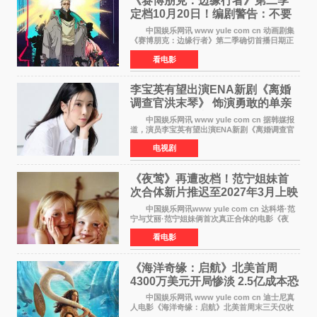
《赛博朋克：边缘行者》第二季
定档10月20日！编剧警告：不要
对角色投入太深
中国娱乐网讯 www yule com cn 动画剧集
《赛博朋克：边缘行者》第二季确切首播日期正
式敲定——将于10月20日在Netflix全球上线。此
看电影
前，Netflix韩国官方账号曾短暂出现这一日期信
息，随后迅
李宝英有望出演ENA新剧《离婚
调查官洪末琴》 饰演勇敢的单亲
妈妈家事调查官
中国娱乐网讯 www yule com cn 据韩媒报
道，演员李宝英有望出演ENA新剧《离婚调查官
洪末琴》女主角，引发观众期待。 李宝英在
电视剧
剧中饰演家庭法院家事调查官洪末琴一角——即
使在极限状况
《夜莺》再遭改档！范宁姐妹首
次合体新片推迟至2027年3月上映
中国娱乐网讯www yule com cn 达科塔·范
宁与艾丽·范宁姐妹俩首次真正合体的电影《夜
莺》再度改档，从原定的2027年2月12日推迟至
看电影
同年3月19日北美上映，片方希望借此利用春假档
期争取更多年轻
《海洋奇缘：启航》北美首周
4300万美元开局惨淡 2.5亿成本恐
巨亏1亿
中国娱乐网讯 www yule com cn 迪士尼真
人电影《海洋奇缘：启航》北美首周末三天仅收