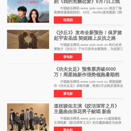
剧《我的荒糖恋爱》8月7日上线
中国娱乐网讯 www yule com cn 演员丁海
寅携浪漫喜剧回归。10日，Netflix宣布新剧《我
的荒糖恋爱》将于下月7日上线。 《我的荒糖
电视剧
恋爱》是一部浪漫喜剧，讲述患上失忆症的检察
官高恩彩与
《沙丘3》发布全新预告！保罗掀
起宇宙圣战 契妮踏上反抗之路
中国娱乐网讯 www yule com cn 科幻史诗
冒险片《沙丘3》于今日发布全新预告，为这部三
部曲最终章揭开神秘面纱。预告中展现了17年过
看电影
去后，保罗·厄崔迪以穆阿迪布之名登基称帝，发
动了一场
《功夫女足》预售票房破4000
万！周星驰新作强势领跑暑期档
中国娱乐网讯 www yule com cn 周星驰新
作《功夫女足》未映先爆，映前2天点映及预售总
票房已突破4000万大关，成为暑期档最受期待的
看电影
电影之一。这部融合功夫元素与足球题材的喜剧
电影，将于7月
道枝骏佑主演《皎洁深宵之月》
主题曲由浪花男子献唱 新曲
《Moonlit》预告公开
中国娱乐网讯 www yule com cn道枝骏佑
主演电影《皎洁深宵之月》的主题曲确定为由浪
花男子演唱的新曲《Moonlit》。使用该乐曲的最
看电影
新预告片也已制作完成。 本片讲述的是市村