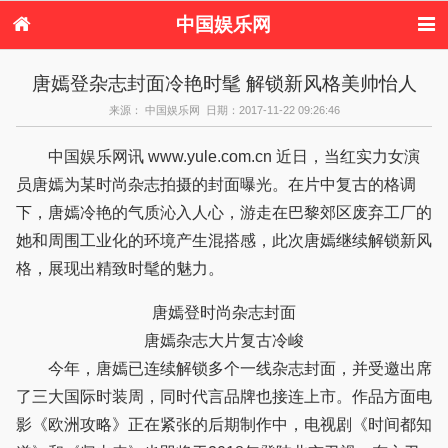
中国娱乐网
首页
新闻
女性
看电影
唐嫣登杂志封面冷艳时髦 解锁新风格美帅怡人
电视剧
演唱会
综艺节目
偶像活动
来源： 中国娱乐网 日期：2017-11-22 09:26:46
热周边
中国娱乐网讯 www.yule.com.cn 近日，当红实力女演
员唐嫣为某时尚杂志拍摄的封面曝光。在片中复古的格调
下，唐嫣冷艳的气质沁入人心，游走在巴黎郊区废弃工厂的
她和周围工业化的环境产生混搭感，此次唐嫣继续解锁新风
格，展现出精致时髦的魅力。
唐嫣登时尚杂志封面
唐嫣杂志大片复古冷峻
今年，唐嫣已连续解锁多个一线杂志封面，并受邀出席
了三大国际时装周，同时代言品牌也接连上市。作品方面电
影《欧洲攻略》正在紧张的后期制作中，电视剧《时间都知