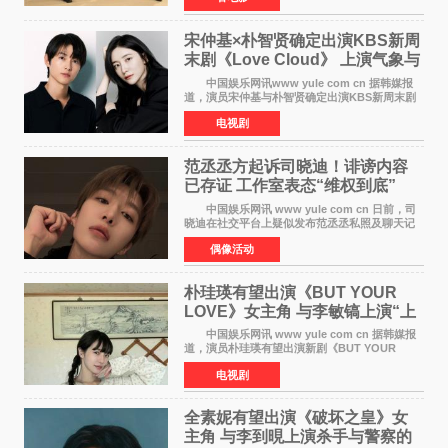
琥珀（道枝骏佑
宋仲基×朴智贤确定出演KBS新周
末剧《Love Cloud》 上演气象与
诅咒交织的奇幻爱情
中国娱乐网讯www yule com cn 据韩媒报
道，演员宋仲基与朴智贤确定出演KBS新周末剧
《Love Cloud》，分别担任男女主角。该剧预计
电视剧
将于明年播出，引发观众期待。 《Love
Cloud》讲述了一位
范丞丞方起诉司晓迪！诽谤内容
已存证 工作室表态“维权到底”
中国娱乐网讯 www yule com cn 日前，司
晓迪在社交平台上疑似发布范丞丞私照及聊天记
录等内容，引发网络热议。大量网友对此展开讨
偶像活动
论，相关话题迅速登上热搜。 刚刚，范丞丞
对接号@到范
朴珪瑛有望出演《BUT YOUR
LOVE》女主角 与李敏镐上演“上
司竟是虚拟偶像”罗曼史
中国娱乐网讯 www yule com cn 据韩媒报
道，演员朴珪瑛有望出演新剧《BUT YOUR
LOVE》女主角，与李敏镐合作，引发关注。
电视剧
朴珪瑛在剧中饰演游戏公司代理卓素娜一角。她
在忍受艰辛职场生
全素妮有望出演《破坏之皇》女
主角 与李到晛上演杀手与警察的