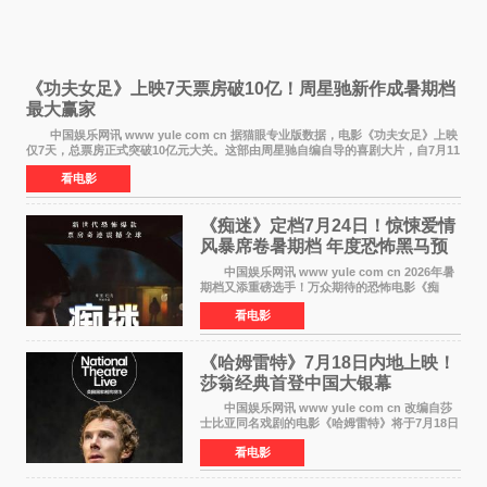
《功夫女足》上映7天票房破10亿！周星驰新作成暑期档
最大赢家
中国娱乐网讯 www yule com cn 据猫眼专业版数据，电影《功夫女足》上映
仅7天，总票房正式突破10亿元大关。这部由周星驰自编自导的喜剧大片，自7月11
日公映以来便展现出惊人的市场统治力。
看电影
《痴迷》定档7月24日！惊悚爱情
风暴席卷暑期档 年度恐怖黑马预
定
中国娱乐网讯 www yule com cn 2026年暑
期档又添重磅选手！万众期待的恐怖电影《痴
迷》今日正式官宣定档，将于7月24日登陆内地各
看电影
大院线。这部被业内专家誉为新世代爆款恐怖电
影的作品，将为
《哈姆雷特》7月18日内地上映！
莎翁经典首登中国大银幕
中国娱乐网讯 www yule com cn 改编自莎
士比亚同名戏剧的电影《哈姆雷特》将于7月18日
在中国内地上映。这部跨越四百年的文学经典被
看电影
搬上大银幕，为观众带来一场视觉与听觉的双重
盛宴。 《