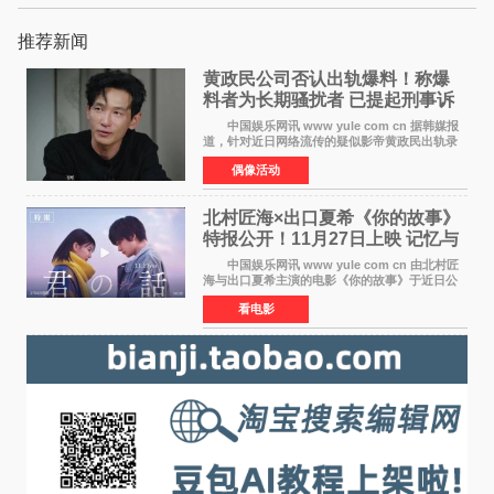
推荐新闻
黄政民公司否认出轨爆料！称爆
料者为长期骚扰者 已提起刑事诉
讼
中国娱乐网讯 www yule com cn 据韩媒报
道，针对近日网络流传的疑似影帝黄政民出轨录
音及短信爆料，黄政民所属经纪公司于今日正式
偶像活动
发表声明，明确否认相关传闻。 公司表示，
爆料者是一名长
北村匠海×出口夏希《你的故事》
特报公开！11月27日上映 记忆与
初恋的奇幻交织
中国娱乐网讯 www yule com cn 由北村匠
海与出口夏希主演的电影《你的故事》于近日公
开特报影像，正式定档11月27日上映。 本片
看电影
改编自三秋缒同名小说，编剧由曾执笔《孤独摇
滚！》的吉田惠