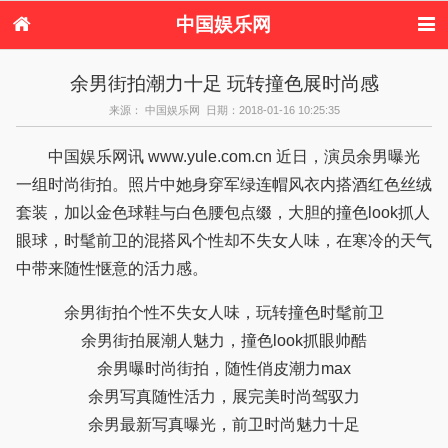
中国娱乐网
首页
新闻
女性
看电影
余男街拍潮力十足 玩转撞色展时尚感
电视剧
演唱会
综艺节目
偶像活动
来源： 中国娱乐网 日期：2018-01-16 10:25:35
热周边
中国娱乐网讯 www.yule.com.cn 近日，演员余男曝光
一组时尚街拍。照片中她身穿军绿连帽风衣内搭酒红色丝绒
套装，加以金色球鞋与白色腰包点缀，大胆的撞色look抓人
眼球，时髦前卫的混搭风个性却不失女人味，在寒冷的天气
中带来随性惬意的活力感。
余男街拍个性不失女人味，玩转撞色时髦前卫
余男街拍展潮人魅力，撞色look抓眼帅酷
余男曝时尚街拍，随性俏皮潮力max
余男写真随性活力，展完美时尚驾驭力
余男最新写真曝光，前卫时尚魅力十足