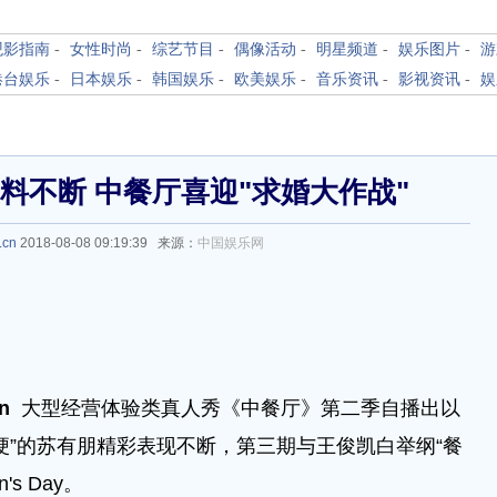
观影指南
-
女性时尚
-
综艺节目
-
偶像活动
-
明星频道
-
娱乐图片
-
游
港台娱乐
-
日本娱乐
-
韩国娱乐
-
欧美娱乐
-
音乐资讯
-
影视资讯
-
娱
y笑料不断 中餐厅喜迎"求婚大作战"
.cn
2018-08-08 09:19:39 来源：
中国娱乐网
n
大型经营体验类真人秀《中餐厅》第二季自播出以
梗”的苏有朋精彩表现不断，第三期与王俊凯白举纲“餐
s Day。