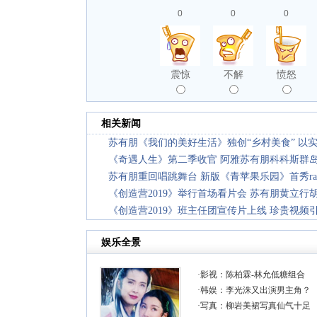
0
0
0
震惊
不解
愤怒
相关新闻
苏有朋《我们的美好生活》独创“乡村美食” 以
《奇遇人生》第二季收官 阿雅苏有朋科科斯群
苏有朋重回唱跳舞台 新版《青苹果乐园》首秀ra
《创造营2019》举行首场看片会 苏有朋黄立行
《创造营2019》班主任团宣传片上线 珍贵视频