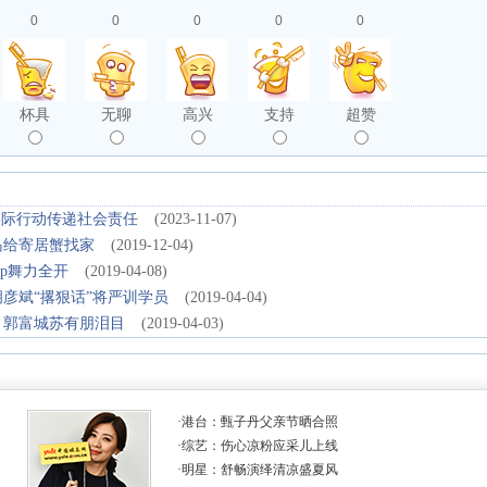
0
0
0
0
0
杯具
无聊
高兴
支持
超赞
实际行动传递社会责任
(2023-11-07)
岛给寄居蟹找家
(2019-12-04)
p舞力全开
(2019-04-08)
胡彦斌“撂狠话”将严训学员
(2019-04-04)
引郭富城苏有朋泪目
(2019-04-03)