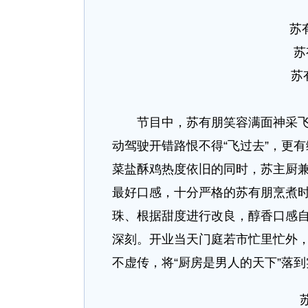
苏
苏
苏
节目中，苏有朋笑容满面神采飞扬
动驾驶开错路恨不得“飞过去”，更
菜盐酥鸡热度依旧的同时，苏主厨兼
最好口感，十分严格的苏有朋烹煮
珠、根据甜度进行改良，醇香口感
深刻。开业当天门庭若市忙里忙外
不虚传，将“厨房是男人的天下”落