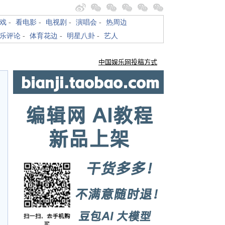
戏
-
看电影
-
电视剧
-
演唱会
-
热周边
乐评论
-
体育花边
-
明星八卦
-
艺人