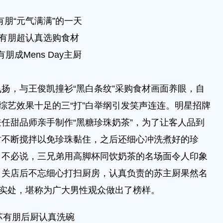
有朋“元气满满”的一天
有朋超认真选购食材
有朋成Mens Day主厨
，与王俊凯撞衫“黑白条纹”采购食材画面养眼，自
有综艺效果十足的三“打”白举纲引发笑声连连。明星招牌
任甜品师亲手制作“黑糖珍珠奶茶”，为了让客人品到
时不断搅拌以免珍珠黏住，之后还细心冲洗煮好的珍
自不必说，三兄弟用高脚杯同饮奶茶的名场面令人印象
，关店后不忘细心打扫厨房，认真负责的苏主厨果然名
到实处，堪称为广大男性观众做出了榜样。
苏有朋后厨认真洗碗