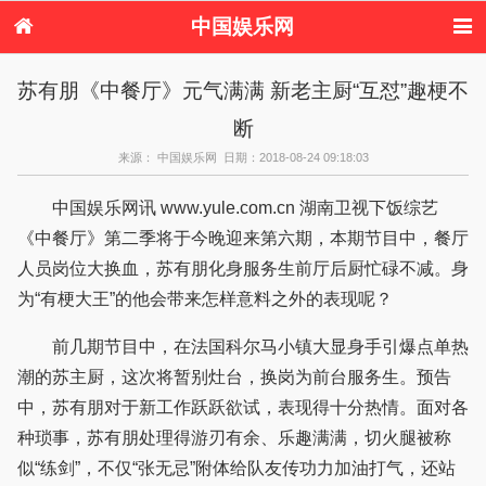
中国娱乐网
首页
新闻
女性
看电影
苏有朋《中餐厅》元气满满 新老主厨“互怼”趣梗不
电视剧
演唱会
综艺节目
偶像活动
断
热周边
来源： 中国娱乐网 日期：2018-08-24 09:18:03
中国娱乐网讯 www.yule.com.cn 湖南卫视下饭综艺
《中餐厅》第二季将于今晚迎来第六期，本期节目中，餐厅
人员岗位大换血，苏有朋化身服务生前厅后厨忙碌不减。身
为“有梗大王”的他会带来怎样意料之外的表现呢？
前几期节目中，在法国科尔马小镇大显身手引爆点单热
潮的苏主厨，这次将暂别灶台，换岗为前台服务生。预告
中，苏有朋对于新工作跃跃欲试，表现得十分热情。面对各
种琐事，苏有朋处理得游刃有余、乐趣满满，切火腿被称
似“练剑”，不仅“张无忌”附体给队友传功力加油打气，还站