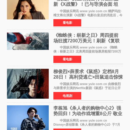
新《X战警》！已与导演会面 坦
言“魔形女一直很酷”
中国娱乐网讯 www yule com cn 继萨玛拉·
维文将出演新《X战警》电影白皇后的消息后，今
年暑期档大热恐怖片《痴迷》女主角印达·纳瓦雷
看电影
特也有望加盟这部备受瞩目的漫威新作——目前
还处于有
《蜘蛛侠：崭新之日》周四提前
场狂揽7200万美元！刷新《复联
4》保持影史纪录
中国娱乐网讯 www yule com cn 《蜘蛛
侠：崭新之日》北美周四提前场票房粗报7200万
美元，创下影史单片北美提前场票房新纪录——
看电影
此前该纪录由《复仇者联盟4：终局之战》的6000
万美元保持，本
柳俊烈×薛景求《鼠惑》定档8月
28日！ 高利贷逃亡×田鼠追击惊悚
来袭
中国娱乐网讯 www yule com cn 由柳俊烈
与薛景求主演的Netflix新剧《鼠惑》于近日公开
主海报，正式定档8月28日上线。 海报中，柳
电视剧
俊烈与薛景求背对背站立，各自朝向相反方向，
幽暗的色调与
李栋旭《杀人者的购物中心2》强
势回归！为动作戏增重8公斤 敬业
获赞
中国娱乐网讯 www yule com cn
Disney+原创影集《杀人者的购物中心2》于7月
22日正式上线，由男神李栋旭主演的郑进湾以2 0