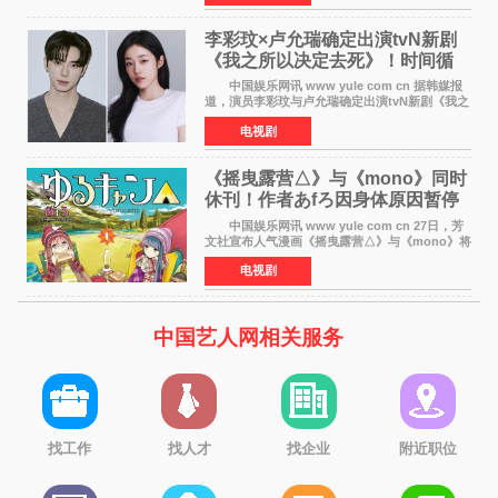
滚！》的吉田惠
李彩玟×卢允瑞确定出演tvN新剧
《我之所以决定去死》！时间循
环青春爱情来袭
中国娱乐网讯 www yule com cn 据韩媒报
道，演员李彩玟与卢允瑞确定出演tvN新剧《我之
所以决定去死》，分别担任男女主角。该剧预计
电视剧
将于明年播出，引发观众期待。 本剧改编自
NAVER同名人气
《摇曳露营△》与《mono》同时
休刊！作者あfろ因身体原因暂停
双连载
中国娱乐网讯 www yule com cn 27日，芳
文社宣布人气漫画《摇曳露营△》与《mono》将
暂停连载一段时间，原因是漫画家あfろ身体状况
电视剧
不佳。 编辑部表示：一直承蒙各位对
《mono》的喜爱，
中国艺人网相关服务
找工作
找人才
找企业
附近职位