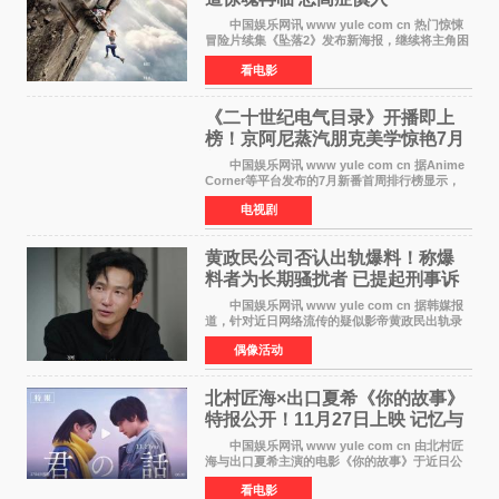
中国娱乐网讯 www yule com cn 热门惊悚
冒险片续集《坠落2》发布新海报，继续将主角困
于绝境高处——这一次，是摇摇欲坠的徒步栈
看电影
道。该片将于今年9月2日北美上映，恐高症患者
请提前做好心理
《二十世纪电气目录》开播即上
榜！京阿尼蒸汽朋克美学惊艳7月
新番季
中国娱乐网讯 www yule com cn 据Anime
Corner等平台发布的7月新番首周排行榜显示，
由京都动画制作的《二十世纪电气目录》在多个
电视剧
榜单中表现亮眼，位列AniLab全球TOP10第十
名。该剧改编自结
黄政民公司否认出轨爆料！称爆
料者为长期骚扰者 已提起刑事诉
讼
中国娱乐网讯 www yule com cn 据韩媒报
道，针对近日网络流传的疑似影帝黄政民出轨录
音及短信爆料，黄政民所属经纪公司于今日正式
偶像活动
发表声明，明确否认相关传闻。 公司表示，
爆料者是一名长
北村匠海×出口夏希《你的故事》
特报公开！11月27日上映 记忆与
初恋的奇幻交织
中国娱乐网讯 www yule com cn 由北村匠
海与出口夏希主演的电影《你的故事》于近日公
开特报影像，正式定档11月27日上映。 本片
看电影
改编自三秋缒同名小说，编剧由曾执笔《孤独摇