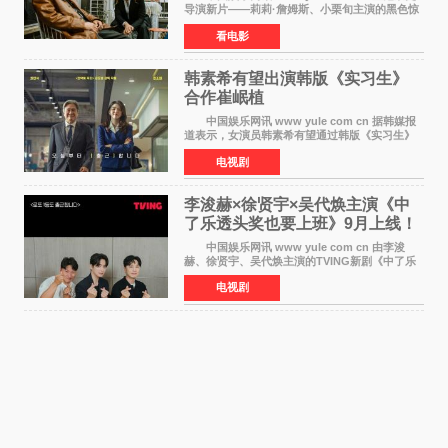
导演新片——莉莉·詹姆斯、小栗旬主演的黑色惊
悚电影《坏中尉：东京》首曝剧照。继阿贝尔·费
看电影
拉拉&times;哈威·凯特尔的1992年《坏中尉》和
沃纳·赫
韩素希有望出演韩版《实习生》
合作崔岷植
中国娱乐网讯 www yule com cn 据韩媒报
道表示，女演员韩素希有望通过韩版《实习生》
回归荧幕，合作前辈演员崔岷植。 根据消息
电视剧
表示，演员韩素希目前已经结束了电视剧《Y计
划》的拍摄工
李浚赫×徐贤宇×吴代焕主演《中
了乐透头奖也要上班》9月上线！
TVING先网后台
中国娱乐网讯 www yule com cn 由李浚
赫、徐贤宇、吴代焕主演的TVING新剧《中了乐
透头奖也要上班》定档9月10日播出，随后于9月
电视剧
14日起登陆tvN月火档，实现先网后台双平台播出
模式。 本剧改