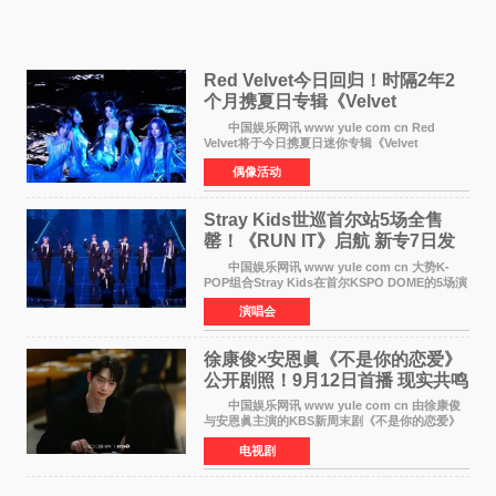
Red Velvet今日回归！时隔2年2
个月携夏日专辑《Velvet
Summer》重启完整体活动
中国娱乐网讯 www yule com cn Red
Velvet将于今日携夏日迷你专辑《Velvet
Summer》时隔2年2个月重启完整体活动。这张
偶像活动
于8月3日发行的专辑，主打柔和成熟氛围的夏日
音乐，收录了成员们想着
Stray Kids世巡首尔站5场全售
罄！《RUN IT》启航 新专7日发
行
中国娱乐网讯 www yule com cn 大势K-
POP组合Stray Kids在首尔KSPO DOME的5场演
唱会全部售罄，为新世界巡演拉开序幕。据所属
演唱会
社JYP娱乐透露，Stray Kids于上月25至26日、
29日及本月1至2日
徐康俊×安恩眞《不是你的恋爱》
公开剧照！9月12日首播 现实共鸣
罗曼史来袭
中国娱乐网讯 www yule com cn 由徐康俊
与安恩眞主演的KBS新周末剧《不是你的恋爱》
于近日公开首波剧照，正式定档9月12日首
电视剧
播。 剧照中，徐康俊与安恩眞并肩而坐，眼
神中流露出复杂而微