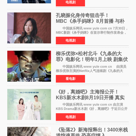
电视剧
完全体强势回归。该剧第一季曾被《纽约时报》
评选为全球最佳影集之一
孔晓振化身传奇狙击手！
MBC《杀手妈咪》8月首播 与朴
恩斌展开收视对决
中国娱乐网讯 www yule com cn 7月30日，
MBC新剧《杀手妈咪》在首尔举行制作发表会，
主演孔晓振、郑准元、李相二、无真星、崔宇
电视剧
成、李银泉等人一同出席，为新剧宣传造势。这
是孔晓振继《毛骨
柳乐优弥×松村北斗《九条的大
罪》电影化！明年1月上映 剧集伏
笔将全面揭晓
中国娱乐网讯 www yule com cn 由演员
柳乐优弥主演的Netflix人气连续剧《九条的大
罪》正式宣布改编为电影，将于明年1月8日全国
看电影
上映。柳乐优弥与SixTONES松村北斗再度联
手，为观众带来这部
《好，离婚吧》主海报公开！
KBS新水木剧8月19日开播 真实
离婚体验记来袭
中国娱乐网讯 www yule com cn 由主演
KBS Drama新水木剧《好，离婚吧》于近日公开
主海报，正式进入开播倒计时。 海报中，男
电视剧
女主角背对背站立，各自望向不同方向，中央的
空白与冷漠的表情
《坠落2》新海报释出！3400米栈
道惊魂再临 恐高症慎入