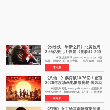
《蜘蛛侠：崭新之日》北美首周
3.55亿美元！仅差《复联4》200
万 影史第二全球开画
中国娱乐网讯 www yule com cn 《蜘
蛛侠：崭新之日》票房大爆——北美首周三天粗
报3 55亿美元，仅比影史最高北美开画《复仇者
看电影
联盟4：终局之战》的3 571亿美元少200万出头，
精报调整后仍
《八仙！》票房破10.76亿！登顶
2026年度动画电影票房榜 国风动
画逆袭暑期档
中国娱乐网讯 www yule com cn 据猫眼专
业版实时数据，国风动画电影《八仙！》累计票
房突破10 76亿元，超过《熊出没·年年有熊》，
看电影
暂列2026年度动画影片票房榜冠军。该片自暑期
档登陆院线以
《痴迷》女主纳瓦雷特有望加盟