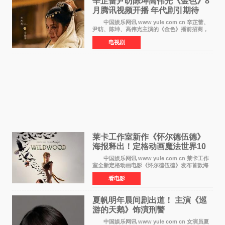
辛芷蕾尹昉陈坤高伟光《金色》8
月腾讯视频开播 年代剧引期待
中国娱乐网讯 www yule com cn 辛芷蕾、
尹昉、陈坤、高伟光主演的《金色》播前招商，
预计8月腾讯视频开播。这部年代剧汇集了众多实
电视剧
力派演员，阵容强大，引发了观众的广泛关
注。 《金色》
莱卡工作室新作《怀尔德伍德》
海报释出！定格动画魔法世界10
月开启
中国娱乐网讯 www yule com cn 莱卡工作
室全新定格动画电影《怀尔德伍德》发布首款海
报，女孩为找回弟弟走入黑暗、宏大的林中魔法
看电影
世界，一场关于勇气与亲情的奇幻冒险即将展
开。 本片由特
夏帆明年晨间剧出道！ 主演《巡
游的天鹅》饰演刑警
中国娱乐网讯 www yule com cn 女演员夏