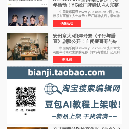
年活动！YG经厂牌确认 4人完整
体合体成行
中国娱乐网讯 www yule com cn 7日，YG
娱乐方面相关人士表示：经厂牌确认后，最终确
定4名成员均将出席。YG方面最终确认了智秀、
偶像活动
JENNIE、ROS&Eacute;、LISA四位
BLACKPINK成员全员出席，使组
安田章大×能年玲奈《平行与垂
直》剧照公开！自闭症哥哥与结
婚前夕妹妹直面未来
中国娱乐网讯 www yule com cn 安田章大
与能年玲奈双主演的电影《平行与垂直》公开剧
照，该片将于8月28日上映。 本片围绕患有自
电视剧
闭症谱系障碍的哥哥大贵（安田章大 饰）与即将
结婚的妹妹