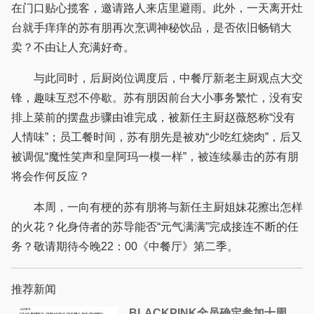
在门口贴心揽客，邀请路人来店里避雨。此外，一天离开灶
台就手痒痒的苏有朋再次烹调神秘饮品，是否依旧畅销大
卖？不由让人充满好奇。
与此同时，后厨岗位调度后，中餐厅新老主厨观点大交
锋，趣味互怼不停歇。苏有朋因前台大小事务繁忙，没有安
排上菜前的摆盘步骤由谁完成，被新任主厨赵薇怒称“没有
人情味”；员工餐时间，苏有朋先是被劝“少吃红烧肉”，后又
被调侃“魔性笑声和皇阿玛一模一样”，被连续暴击的苏有朋
将会作何反应？
本周，一向有梗的苏有朋将与新任主厨姐妹花擦出怎样
的火花？化身侍者的苏导能否“元气满满”完成接连不断的任
务？敬请期待今晚22：00《中餐厅》第二季。
推荐新闻
BLACKPINK全员确定参加十周