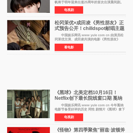
帆将于明年迎来出道25周年的首次出演晨间剧。
NHK于8月4日宣布她将出演明年（2027年度）上
电视剧
半期的晨间剧《巡游的天鹅》，饰演与女主角森
田望智饰演的生
松冈茉优×成田凌《男性朋友》正
式预告公开！chilldspot献唱主题
曲​
中国娱乐网讯 www yule com cn 由演员松
冈茉优主演、成田凌共演的电影《男性朋友》
（三岛有纪子执导，11月6日上映）于8月5日公开
看电影
正式视觉图与正式预告片。同时，三人乐队
chilldspot为该片创
《黑球》北美定档10月16日！
Netflix创下最长院线窗口期 戛纳
最佳导演加持
中国娱乐网讯 www yule com cn 今年戛纳
电影节备受好评的历史 同性 剧情片《黑球》拿下
Netflix美国发行电影的最长院线放映期——该片
电视剧
最新定档今年10月16日美国影院上映（此前定档
11月6日，如
《怪物》第四季聚焦“丽兹·波顿斧