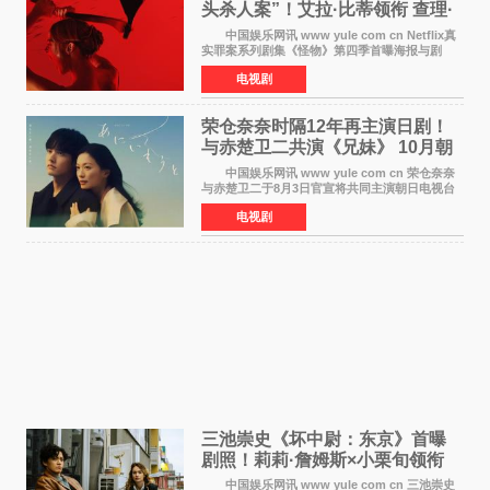
头杀人案”！艾拉·比蒂领衔 查理·
汉纳姆、莎拉·保
中国娱乐网讯 www yule com cn Netflix真
实罪案系列剧集《怪物》第四季首曝海报与剧
照，聚焦鹅妈妈童谣亦有记载的著名血腥杀人案
电视剧
——丽兹·波顿砍死生父与继母案。 本季由艾
拉·比蒂饰
荣仓奈奈时隔12年再主演日剧！
与赤楚卫二共演《兄妹》 10月朝
日新档开播
中国娱乐网讯 www yule com cn 荣仓奈奈
与赤楚卫二于8月3日官宣将共同主演朝日电视台
日剧《兄妹》（10月开播，每周六晚10点播
电视剧
出）。这也是荣仓奈奈继TBS剧集《为了N》之
后，暌违12年再度担
三池崇史《坏中尉：东京》首曝
剧照！莉莉·詹姆斯×小栗旬领衔
黑色惊悚再升级
中国娱乐网讯 www yule com cn 三池崇史