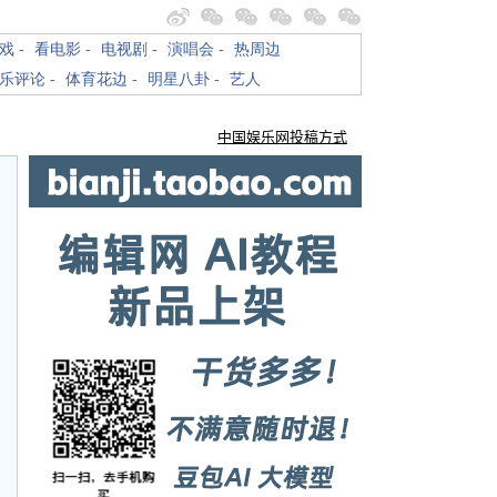
戏
-
看电影
-
电视剧
-
演唱会
-
热周边
乐评论
-
体育花边
-
明星八卦
-
艺人