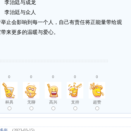
李治廷与成龙
李治廷与众人
止会影响到每一个人，自己有责任将正能量带给观
家带来更多的温暖与爱心。
0
0
0
0
0
杯具
无聊
高兴
支持
超赞
多年
(2023-03-15)