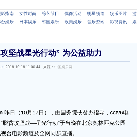
观影指南
-
女性时尚
-
综艺节目
-
偶像活动
-
明星频道
-
娱乐图片
-
游
港台娱乐
-
日本娱乐
-
韩国娱乐
-
欧美娱乐
-
音乐资讯
-
影视资讯
-
娱
攻坚战星光行动” 为公益助力
.cn
2018-10-18 11:00:44 来源：
中国娱乐网
cn
昨日（10月17日），由国务院扶贫办指导，cctv6电
“脱贫攻坚战—星光行动”于当晚在北京奥林匹克公园
电视台电影频道及全网同步直播。