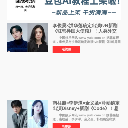
李俊昊×洪华莲确定出演tvN新剧
《驻韩异国大使馆》！人类外交
官与“龙”大使的奇幻
中国娱乐网讯 www yule com cn 据韩媒报
道，李俊昊与洪华莲确定出演tvN新剧《驻韩异国
大使馆》，分别担任男女主角，引发期待。
电视剧
该剧讲述了一位因管理驻韩异国大使馆（负责管
理居住在大韩
南柱赫×李伊潭×金义圣×朴勋确定
出演Disney+新剧《Code》！悬
疑犯罪惊悚明年上线
中国娱乐网讯 www yule com cn 据韩媒报
道，南柱赫、李伊潭、金义圣、朴勋确定出演
Disney+新剧《Code》，该剧预计将于明年播
电视剧
出，引发高度关注。 本剧改编自同名人气台