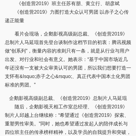
《创造营2019》班主任苏有朋、黄立行、胡彦斌
《创造营2019》力图打造大众认可男团 以赤子之心传
递正能量
看片会现场，企鹅影视高级副总裁、《创造营2019》
总制片人马延琨首先登台谈制作这档节目的初衷：腾讯视频
做“创系列”，衡量内容的准则只有一条，就是从行业与用户
出发、对行业和社会有意义。她表示：“基于中国市场近几
年还没有一支被大众审美认可的男团，所以我们想要打造一
支怀有&lsquo;赤子之心&rsquo;、真正代表中国本土化男团
标准的男团。”
企鹅影视高级副总裁、《创造营2019》总制片人马延琨
随后，企鹅影视天相工作室总经理、《创造营2019》
制片人邱越上台继续称：“希望通过《创造营2019》探索、
重塑男性审美。”同时，她也希望通过发起人的陪伴成长与
四位班主任的传承榜样精神，以及学员的自我提升和突破，