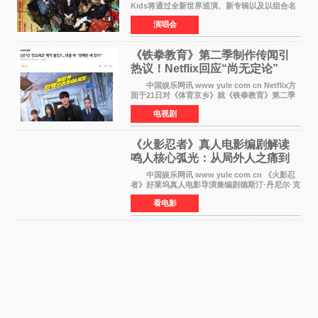
Kids将通过全新世界巡演、新专辑以及以组合名
义打造的专属音乐节等一系列全球活动，开启事
演唱会
业发展的全新篇章。 Stray Kids将于7月25日
至26日、29日
《铁拳教育》第二季制作传闻引
热议！Netflix回应“尚无定论”
中国娱乐网讯 www yule com cn Netflix方
面于21日对《体育京乡》就《铁拳教育》第二季
制作传闻划清界限，表示尚无定论。然而，业界
电视剧
却有传闻称已就《铁拳教育》第二季的制作展开
了讨论——《
《火影忍者》真人电影编剧解读
鸣人核心弧光：从局外人之痛到
自我觉醒
中国娱乐网讯 www yule com cn 《火影忍
者》好莱坞真人电影导演兼编剧德斯汀·丹尼尔·克
雷顿近日在采访中分享了对主角鸣人成长弧光的
看电影
理解，透露电影将深入探索鸣人作为局外人的情
感历程。