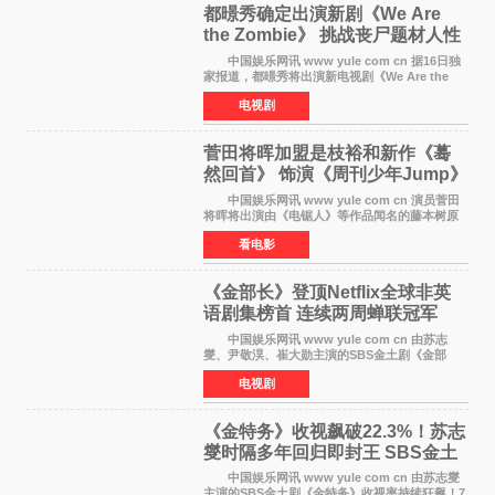
都暻秀确定出演新剧《We Are
the Zombie》 挑战丧尸题材人性
喜剧
中国娱乐网讯 www yule com cn 据16日独
家报道，都暻秀将出演新电视剧《We Are the
Zombie》，在剧中饰演主演金仁钟一角，挑战与
电视剧
以往丧尸题材截然不同的人性喜剧。 新剧
《We Are t
菅田将晖加盟是枝裕和新作《蓦
然回首》 饰演《周刊少年Jump》
编辑
中国娱乐网讯 www yule com cn 演员菅田
将晖将出演由《电锯人》等作品闻名的藤本树原
作漫画改编的电影《蓦然回首》（是枝裕和导
看电影
演）。菅田饰演的角色是初中时代两位主人公带
着完成的作品前去
《金部长》登顶Netflix全球非英
语剧集榜首 连续两周蝉联冠军
中国娱乐网讯 www yule com cn 由苏志
燮、尹敬淏、崔大勋主演的SBS金土剧《金部
长》持续席卷全球，收获海内外观众热烈反
电视剧
响。 15日，据Netflix官方排行榜网站Tudum
公布的数据，SBS金土剧《
《金特务》收视飙破22.3%！苏志
燮时隔多年回归即封王 SBS金土
剧新纪录诞生
中国娱乐网讯 www yule com cn 由苏志燮
主演的SBS金土剧《金特务》收视率持续狂飙！7