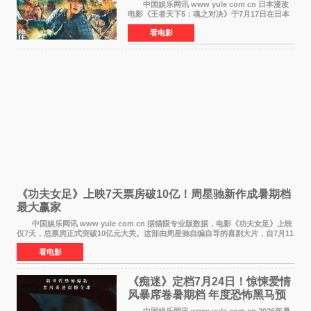
最大“函谷关防卫战”
中国娱乐网讯 www yule com cn 日本漫改
电影《王者天下5：魂之对决》于7月17日在日本
全国上映。这部由佐藤信介执导、山崎贤人主演
看电影
的历史动作片，改编自原泰久同名人气漫画，继
续讲述信和漂
《功夫女足》上映7天票房破10亿！周星驰新作成暑期档
最大赢家
中国娱乐网讯 www yule com cn 据猫眼专业版数据，电影《功夫女足》上映
仅7天，总票房正式突破10亿元大关。这部由周星驰自编自导的喜剧大片，自7月11
日公映以来便展现出惊人的市场统治力。
看电影
《痴迷》定档7月24日！惊悚爱情
风暴席卷暑期档 年度恐怖黑马预
定
中国娱乐网讯 www yule com cn 2026年暑