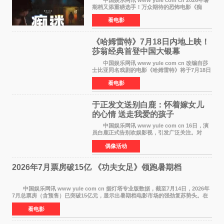
期档又添重磅选手！万众期待的恐怖电影《痴
迷》今日正式官宣定档，将于7月24日登陆内地各
看电影
大院线。这部被业内专家誉为新世代爆款恐怖电
影的作品，将为
《哈姆雷特》7月18日内地上映！
莎翁经典首登中国大银幕
中国娱乐网讯 www yule com cn 改编自莎
士比亚同名戏剧的电影《哈姆雷特》将于7月18日
在中国内地上映。这部跨越四百年的文学经典被
看电影
搬上大银幕，为观众带来一场视觉与听觉的双重
盛宴。 《
于正发文送别白鹿：怀着嫁女儿
的心情 送走我爱的孩子
中国娱乐网讯 www yule com cn 16日，演
员白鹿正式告别欢娱影视，引发广泛关注。对
此，欢娱影视创始人于正在社交平台发文回应，
偶像活动
字里行间流露不舍与祝福。 于正透露，以前
每次有演员到期不
2026年7月票房破15亿 《功夫女足》领跑暑期档
中国娱乐网讯 www yule com cn 据灯塔专业版数据，截至7月14日，2026年
7月总票房（含预售）已突破15亿元，显示出暑期档电影市场的强劲复苏势头。在
众多上映影片中，《功夫女足》《小黄人与大
看电影