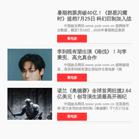
暑期档票房破40亿！《群星闪耀
时》提档7月25日 科幻巨制加入战
局
中国娱乐网讯 www yule com cn 据网络平
台数据，截至7月18日，2026年暑期档总票房
（含预售）已正式突破40亿元大关，年度总票房
看电影
也随之逼近197亿元。超百部中外佳片同台竞技，
点燃了盛夏的电
李到晛有望出演《南伐》！与李
秉宪、高允真合作
中国娱乐网讯 www yule com cn 据韩媒报
道，演员李到晛有望出演动作古装电影《南
伐》，与李秉宪、高允真合作，引发关注。
看电影
该片为动作古装片，讲述朝鲜初期，为了解救被
倭寇绑走的俘虏，9
诺兰《奥德赛》全球首周狂揽2.64
亿美元！创导演生涯最高开画纪
录
中国娱乐网讯 www yule com cn 克里斯托
弗·诺兰执导的史诗巨制《奥德赛》于7月17日全
球上映，首周末票房表现远超预期——北美首周
看电影
三天粗报1 245亿美元（开画3919馆），全球首周
2 641亿美元