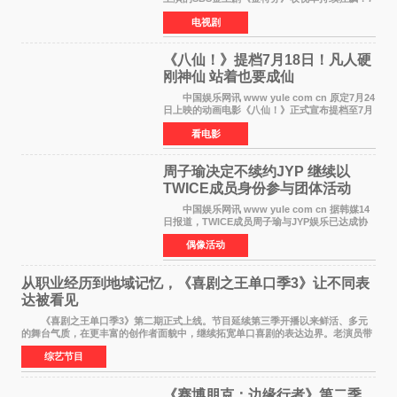
月11日播出的第6集全国平均收视率高达22 3%，
电视剧
瞬间最高更冲上26 4%，不仅再度刷新自身纪
录，更稳坐同时段
《八仙！》提档7月18日！凡人硬
刚神仙 站着也要成仙
中国娱乐网讯 www yule com cn 原定7月24
日上映的动画电影《八仙！》正式宣布提档至7月
18日。这部国风动画大片将八仙过海，各显神通
看电影
这句刻在国人DNA里的俗语玩出了新花样——影
片讲述凡人
周子瑜决定不续约JYP 继续以
TWICE成员身份参与团体活动
中国娱乐网讯 www yule com cn 据韩媒14
日报道，TWICE成员周子瑜与JYP娱乐已达成协
议，不再续签个人专属合约，但她将继续参与
偶像活动
TWICE的完整团体活动。 周子瑜于2015年通
过生存节目《SIXTE
从职业经历到地域记忆，《喜剧之王单口季3》让不同表
达被看见
《喜剧之王单口季3》第二期正式上线。节目延续第三季开播以来鲜活、多元
的舞台气质，在更丰富的创作者面貌中，继续拓宽单口喜剧的表达边界。老演员带
着更加成熟的文本与舞台掌控回归，新面孔则
综艺节目
《赛博朋克：边缘行者》第二季