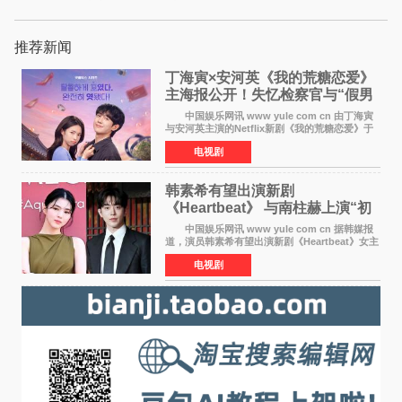
推荐新闻
丁海寅×安河英《我的荒糖恋爱》
主海报公开！失忆检察官与“假男
友”同居罗曼史来
中国娱乐网讯 www yule com cn 由丁海寅
与安河英主演的Netflix新剧《我的荒糖恋爱》于
近日公开主海报，正式进入开播倒计时。 海
电视剧
报中，两人并肩站在充满怀旧气息的九津麦芽村
街道上，丁
韩素希有望出演新剧
《Heartbeat》 与南柱赫上演“初
恋归来”奇幻罗曼史
中国娱乐网讯 www yule com cn 据韩媒报
道，演员韩素希有望出演新剧《Heartbeat》女主
角，与南柱赫合作，引发高度关注。 韩素希
电视剧
在剧中饰演能够看到过去的女人洪莎朗一角，因
初恋的意外