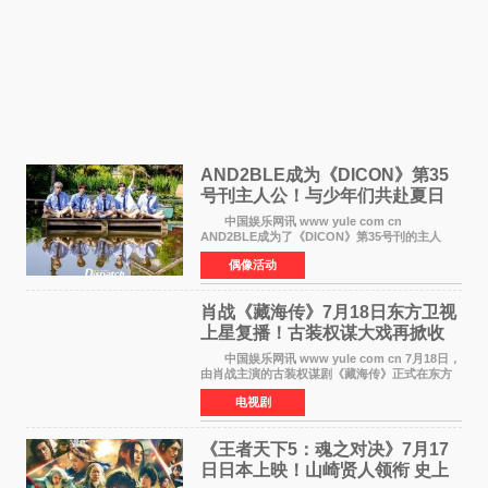
AND2BLE成为《DICON》第35
号刊主人公！与少年们共赴夏日
之约
中国娱乐网讯 www yule com cn
AND2BLE成为了《DICON》第35号刊的主人
公，本期标题为And The Summer。作为出道后
偶像活动
首次担任杂志画报主角的完整体，AND2BLE用清
澈的少年感与全新的夏天相遇了
肖战《藏海传》7月18日东方卫视
上星复播！古装权谋大戏再掀收
视热潮
中国娱乐网讯 www yule com cn 7月18日，
由肖战主演的古装权谋剧《藏海传》正式在东方
卫视上星复播，引发广泛关注。该剧此前已在网
电视剧
络平台播出，凭借精良制作和紧凑剧情收获不俗
口碑，此次上
《王者天下5：魂之对决》7月17
日日本上映！山崎贤人领衔 史上