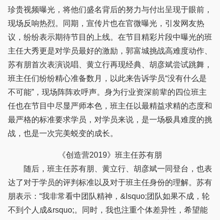
珍贵视频曝光，将他们盛名背后的努力与付出呈现于眼前，
现场反响热烈。同期，宣传片也在官微曝光，引发网友热
议，纷纷表示期待节目的上线。在节目精彩片段中曝光的班
主任大秀更是对学员最好的激励，郭富城挑战高难度动作、
苏有朋首次表演说唱、黄立行再现经典、胡彦斌尝试跳舞，
班主任们纷纷精心准备数月，以此来告诉学员“没有什么是
不可能”，现场阵阵欢呼声。身为行业资深前辈的四位班主
任也在节目中尽显严师本色，班主任以最精益求精的态度和
最严格的标准要求学员，对学员来说，是一场极具难度的挑
战，也是一次完美蜕变的成长。
《创造营2019》班主任苏有朋
随后，班主任苏有朋、黄立行、胡彦斌一同登台，也表
达了对于学员的评判标准以及对于班主任身份的理解。苏有
朋表示：“我非常看中团队精神，&lsquo;团队如果不成，轮
不到个人成&rsquo;。同时，我也注重个体差异性，希望能