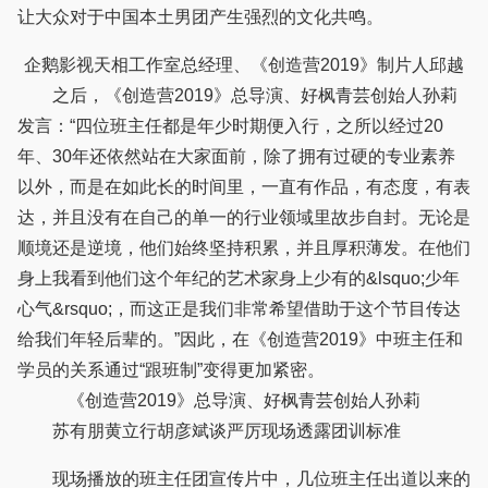
让大众对于中国本土男团产生强烈的文化共鸣。
企鹅影视天相工作室总经理、《创造营2019》制片人邱越
之后，《创造营2019》总导演、好枫青芸创始人孙莉
发言：“四位班主任都是年少时期便入行，之所以经过20
年、30年还依然站在大家面前，除了拥有过硬的专业素养
以外，而是在如此长的时间里，一直有作品，有态度，有表
达，并且没有在自己的单一的行业领域里故步自封。无论是
顺境还是逆境，他们始终坚持积累，并且厚积薄发。在他们
身上我看到他们这个年纪的艺术家身上少有的&lsquo;少年
心气&rsquo;，而这正是我们非常希望借助于这个节目传达
给我们年轻后辈的。”因此，在《创造营2019》中班主任和
学员的关系通过“跟班制”变得更加紧密。
《创造营2019》总导演、好枫青芸创始人孙莉
苏有朋黄立行胡彦斌谈严厉现场透露团训标准
现场播放的班主任团宣传片中，几位班主任出道以来的