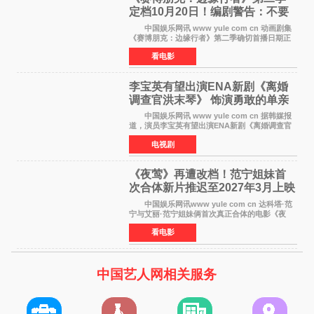
定档10月20日！编剧警告：不要
对角色投入太深
中国娱乐网讯 www yule com cn 动画剧集
《赛博朋克：边缘行者》第二季确切首播日期正
式敲定——将于10月20日在Netflix全球上线。此
看电影
前，Netflix韩国官方账号曾短暂出现这一日期信
息，随后迅
李宝英有望出演ENA新剧《离婚
调查官洪末琴》 饰演勇敢的单亲
妈妈家事调查官
中国娱乐网讯 www yule com cn 据韩媒报
道，演员李宝英有望出演ENA新剧《离婚调查官
洪末琴》女主角，引发观众期待。 李宝英在
电视剧
剧中饰演家庭法院家事调查官洪末琴一角——即
使在极限状况
《夜莺》再遭改档！范宁姐妹首
次合体新片推迟至2027年3月上映
中国娱乐网讯www yule com cn 达科塔·范
宁与艾丽·范宁姐妹俩首次真正合体的电影《夜
莺》再度改档，从原定的2027年2月12日推迟至
看电影
同年3月19日北美上映，片方希望借此利用春假档
期争取更多年轻
中国艺人网相关服务