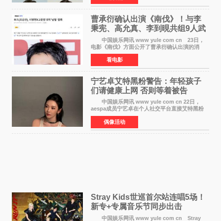
剧，讲述了一位往来
曹承衍确认出演《南伐》！与李
秉宪、高允真、李到晛共组9人武
士团
中国娱乐网讯 www yule com cn 23日，
电影《南伐》方面公开了曹承衍确认出演的消
息。通过歌手活动展现出独特色彩的曹承衍将在
看电影
片中饰演拥有出色弓箭技术的弓箭手，他将在这
一历史动作大片中展
宁艺卓艾特黑粉警告：年轻孩子
们​请健康上网 否则等着被告
中国娱乐网讯 www yule com cn 22日，
aespa成员宁艺卓在个人社交平台直接艾特黑粉
账号，正面喊话回应长期以来的恶意攻击，引发
偶像活动
广泛关注。 宁艺卓在文中表示，自己早已注
意到部分网友持续
Stray Kids世巡首尔站连唱5场！
新专+专属音乐节同步出击
中国娱乐网讯 www yule com cn Stray