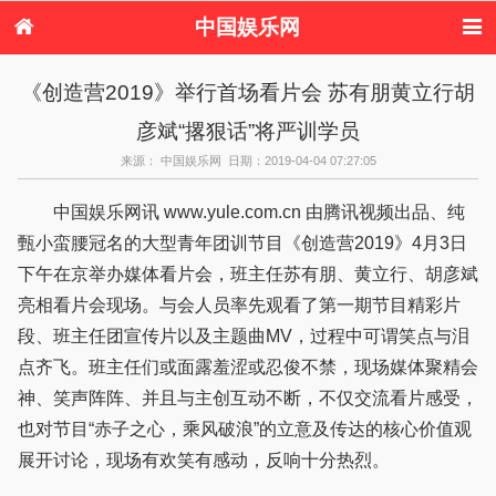
中国娱乐网
首页
新闻
女性
看电影
《创造营2019》举行首场看片会 苏有朋黄立行胡
电视剧
演唱会
综艺节目
偶像活动
彦斌“撂狠话”将严训学员
热周边
来源： 中国娱乐网 日期：2019-04-04 07:27:05
中国娱乐网讯 www.yule.com.cn 由腾讯视频出品、纯
甄小蛮腰冠名的大型青年团训节目《创造营2019》4月3日
下午在京举办媒体看片会，班主任苏有朋、黄立行、胡彦斌
亮相看片会现场。与会人员率先观看了第一期节目精彩片
段、班主任团宣传片以及主题曲MV，过程中可谓笑点与泪
点齐飞。班主任们或面露羞涩或忍俊不禁，现场媒体聚精会
神、笑声阵阵、并且与主创互动不断，不仅交流看片感受，
也对节目“赤子之心，乘风破浪”的立意及传达的核心价值观
展开讨论，现场有欢笑有感动，反响十分热烈。