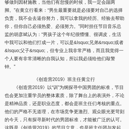
够做到因材施教，当他们有怠慢的时候，我一定会踹两
脚。”在黄立行看来：“男生最重要就是必须要对自己的选择
负责，我不会去逼你努力，我可以拿我的经历、经验去帮助
你，但你自己必须热爱、必须努力。”同时担任节目音乐总
监的胡彦斌认为：“男孩子这个年纪很懵懂、很调皮，生活
中我可以和他们打成一片，可以是&lsquo;兄弟&rsquo;或者
&lsquo;父子&rsquo;，但专业上我非常严格，而且我觉得一
个人要有非常清晰的自我认知，所以我必须给他们敲警
钟。”
《创造营2019》班主任黄立行
《创造营2019》以“训”为纲探寻中国男团的标准，节目
也会更加注重学员的整体素质，除了舞台上的表演外，不论
是精神品质，还是职业态度，都会是班主任们考核的重点。
他们的严格不无道理，在市场竞争更激烈、观众眼光更苛刻
的今天，只有探寻新时代的男团标准，才能被广泛的认可。
这既是《创造营2019》的节目立意，也是班主任团与发起