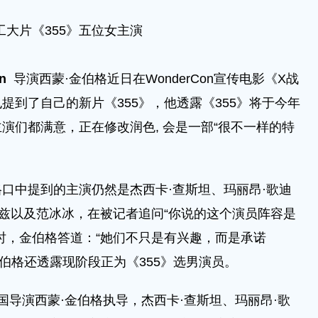
工大片《355》五位女主演
n
导演西蒙·金伯格近日在WonderCon宣传电影《X战
提到了自己的新片《355》，他透露《355》将于今年
演们都满意，正在修改润色, 会是一部“很不一样的特
中提到的主演仍然是杰西卡·查斯坦、玛丽昂·歌迪
鲁兹以及范冰冰，在被记者追问“你说的这个演员阵容是
时，金伯格答道：“她们不只是有兴趣，而是承诺
影。”金伯格还透露现阶段正为《355》选男演员。
演西蒙·金伯格执导，杰西卡·查斯坦、玛丽昂·歌