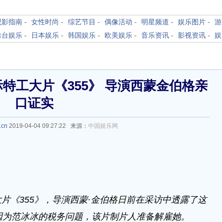
观影指南
-
女性时尚
-
综艺节目
-
偶像活动
-
明星频道
-
娱乐图片
-
游
港台娱乐
-
日本娱乐
-
韩国娱乐
-
欧美娱乐
-
音乐资讯
-
影视资讯
-
娱
特工大片《355》 导演西蒙金伯格亲
口证实
.cn
2019-04-04 09:27:22 来源：
中国娱乐网
《355》，导演西蒙·金伯格日前在采访中透露了这
因为范冰冰的税务问题，该片制片人准备解雇她。