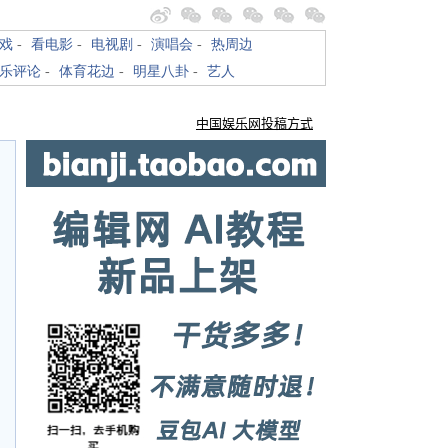
戏
-
看电影
-
电视剧
-
演唱会
-
热周边
乐评论
-
体育花边
-
明星八卦
-
艺人