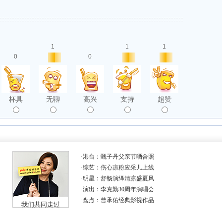
1
1
1
0
0
杯具
无聊
高兴
支持
超赞