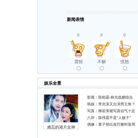
新闻表情
0
0
0
震惊
不解
愤怒