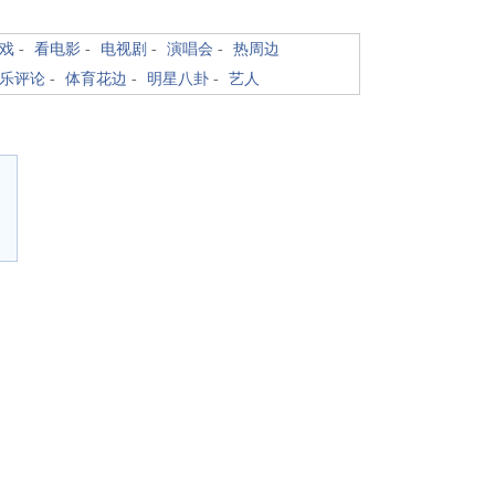
戏
-
看电影
-
电视剧
-
演唱会
-
热周边
乐评论
-
体育花边
-
明星八卦
-
艺人