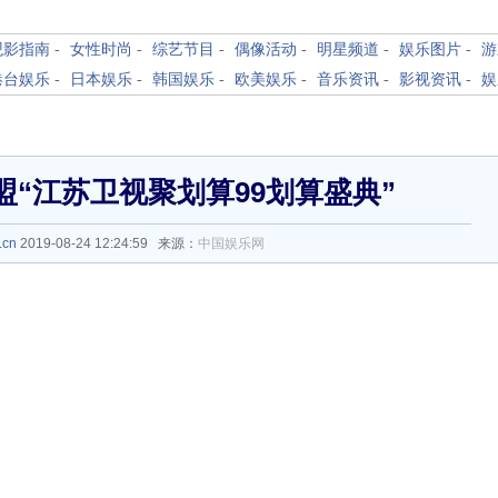
观影指南
-
女性时尚
-
综艺节目
-
偶像活动
-
明星频道
-
娱乐图片
-
游
港台娱乐
-
日本娱乐
-
韩国娱乐
-
欧美娱乐
-
音乐资讯
-
影视资讯
-
娱
“江苏卫视聚划算99划算盛典”
.cn
2019-08-24 12:24:59 来源：
中国娱乐网