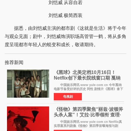
刘恺威 从容自若
刘恺威 极简西装
据悉，由刘恺威主演的都市剧《这就是生活》将于今年
与观众见面；剧中，刘恺威饰演职场高管管一鹤，将从多角
度呈现都市年轻人的蜕变和成长，敬请期待。
推荐新闻
《黑球》北美定档10月16日！
Netflix创下最长院线窗口期 戛纳
最佳导演加持
中国娱乐网讯 www yule com cn 今年戛纳
电影节备受好评的历史 同性 剧情片《黑球》拿下
Netflix美国发行电影的最长院线放映期——该片
电视剧
最新定档今年10月16日美国影院上映（此前定档
11月6日，如
《怪物》第四季聚焦“丽兹·波顿斧
头杀人案”！艾拉·比蒂领衔 查理·
汉纳姆、莎拉·保
中国娱乐网讯 www yule com cn Netflix真
实罪案系列剧集《怪物》第四季首曝海报与剧
照，聚焦鹅妈妈童谣亦有记载的著名血腥杀人案