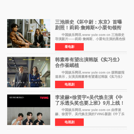
三池崇史《坏中尉：东京》首曝
剧照！莉莉·詹姆斯×小栗旬领衔
黑色惊悚再升级
中国娱乐网讯 www yule com cn 三池崇史
导演新片——莉莉·詹姆斯、小栗旬主演的黑色惊
悚电影《坏中尉：东京》首曝剧照。继阿贝尔·费
看电影
拉拉&times;哈威·凯特尔的1992年《坏中尉》和
沃纳·赫
韩素希有望出演韩版《实习生》
合作崔岷植
中国娱乐网讯 www yule com cn 据韩媒报
道表示，女演员韩素希有望通过韩版《实习生》
回归荧幕，合作前辈演员崔岷植。 根据消息
电视剧
表示，演员韩素希目前已经结束了电视剧《Y计
划》的拍摄工
李浚赫×徐贤宇×吴代焕主演《中
了乐透头奖也要上班》9月上线！
TVING先网后台
中国娱乐网讯 www yule com cn 由李浚
赫、徐贤宇、吴代焕主演的TVING新剧《中了乐
透头奖也要上班》定档9月10日播出，随后于9月
电视剧
14日起登陆tvN月火档，实现先网后台双平台播出
模式。 本剧改