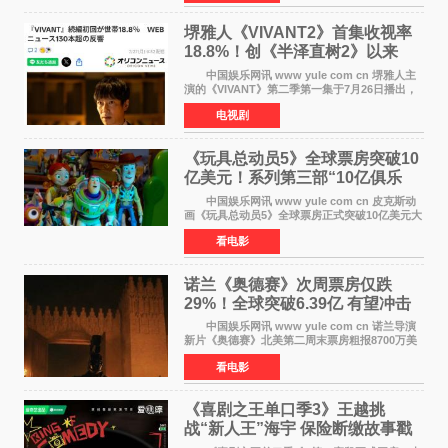
女主角，自2008年《
堺雅人《VIVANT2》首集收视率
18.8%！创《半泽直树2》以来
TBS周日剧场最高开局
中国娱乐网讯 www yule com cn 堺雅人主
演的《VIVANT》第二季第一集于7月26日播出，
首集收视率高达18 8%，成为自2020年《半泽直
电视剧
树2》首集22%以来，TBS周日剧场最高开播收视
纪录。 考虑到
《玩具总动员5》全球票房突破10
亿美元！系列第三部“10亿俱乐
部”达成
中国娱乐网讯 www yule com cn 皮克斯动
画《玩具总动员5》全球票房正式突破10亿美元大
关。截至上周末，该片全球累计票房已达10 22亿
看电影
美元，其中北美市场贡献4 48亿美元，中国内地
票房达2 82
诺兰《奥德赛》次周票房仅跌
29%！全球突破6.39亿 有望冲击
13亿成诺兰最卖座电影
中国娱乐网讯 www yule com cn 诺兰导演
新片《奥德赛》北美第二周末票房粗报8700万美
元（周五至周日：2600万&rarr;3460万
看电影
&rarr;2640万），较首周1 24亿美元仅下跌29
6%，走势极为强劲，远超
《喜剧之王单口季3》王越挑
战“新人王”海宇 保险断缴故事戳
中生活痛点