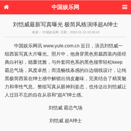
中国娱乐网
首页
新闻
女性
看电影
刘恺威最新写真曝光 极简风格演绎超A绅士
电视剧
演唱会
综艺节目
偶像活动
来源： 中国娱乐网 日期：2020-01-15 10:48:43
热周边
中国娱乐网讯 www.yule.com.cn 近日，演员刘恺威一
组西装写真大片曝光。照片中，他身穿黑色剪裁西装内搭经
典白衬衫，稳重优雅，与外套同色系的黑色领带轻松keep
霸总气场，风度卓然；而流畅线条感的白边细线设计，让纯
黑极简西装在绅士感中解锁出俏皮趣味，完美结合了精英魅
力和率性气息。整组写真从眼神到姿态，也传达出刘恺威让
人过目不忘的自在从容和“超A”绅士感。
刘恺威 霸总气场
刘恺威 超A绅士