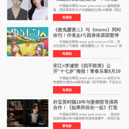
环青春爱情来袭
中国娱乐网讯 www yule com cn 据韩媒报
道，演员李彩玟与卢允瑞确定出演tvN新剧《我之
所以决定去死》，分别担任男女主角。该剧预计
电视剧
将于明年播出，引发观众期待。 本剧改编自
NAVER同名人气
《摇曳露营△》与《mono》同时
休刊！作者あfろ因身体原因暂停
双连载
中国娱乐网讯 www yule com cn 27日，芳
文社宣布人气漫画《摇曳露营△》与《mono》将
暂停连载一段时间，原因是漫画家あfろ身体状况
电视剧
不佳。 编辑部表示：一直承蒙各位对
《mono》的喜爱，
宋江×李濬荣《四手联弹》公
开“十七岁”海报！青春乐章8月29
日奏响
中国娱乐网讯 www yule com cn 由宋江与
李濬荣主演的tvN新周末剧《四手联弹》于近日公
开十七岁版海报，以充满青春气息的画面再度点
电视剧
燃观众期待。 海报中，宋江与李濬荣并肩站
在音乐教室的
朴宝英时隔18年与姜炯哲导演再
合作！《如果和你在一起》打造
奇幻浪漫喜剧
中国娱乐网讯 www yule com cn 演员朴
宝英时隔18年与姜炯哲导演再度携手，共同打造
备受期待的浪漫喜剧新作《如果和你在一起》
看电影
（暂定名）。据OSEN报道，朴宝英将出演该片