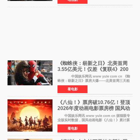
播。 剧照中，徐康俊与安恩眞并肩而坐，眼
神中流露出复杂而微
《蜘蛛侠：崭新之日》北美首周
3.55亿美元！仅差《复联4》200
万 影史第二全球开画
中国娱乐网讯 www yule com cn 《蜘
蛛侠：崭新之日》票房大爆——北美首周三天粗
报3 55亿美元，仅比影史最高北美开画《复仇者
看电影
联盟4：终局之战》的3 571亿美元少200万出头，
精报调整后仍
《八仙！》票房破10.76亿！登顶
2026年度动画电影票房榜 国风动
画逆袭暑期档
中国娱乐网讯 www yule com cn 据猫眼专
业版实时数据，国风动画电影《八仙！》累计票
房突破10 76亿元，超过《熊出没·年年有熊》，
看电影
暂列2026年度动画影片票房榜冠军。该片自暑期
档登陆院线以