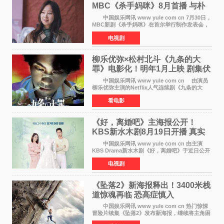
MBC《杀手妈咪》8月首播 与朴
恩斌展开收视对决
中国娱乐网讯 www yule com cn 7月30日，
MBC新剧《杀手妈咪》在首尔举行制作发表会，
主演孔晓振、郑准元、李相二、无真星、崔宇
电视剧
成、李银泉等人一同出席，为新剧宣传造势。这
是孔晓振继《毛骨
柳乐优弥×松村北斗《九条的大
罪》电影化！明年1月上映 剧集伏
笔将全面揭晓
中国娱乐网讯 www yule com cn 由演员
柳乐优弥主演的Netflix人气连续剧《九条的大
罪》正式宣布改编为电影，将于明年1月8日全国
看电影
上映。柳乐优弥与SixTONES松村北斗再度联
手，为观众带来这部
《好，离婚吧》主海报公开！
KBS新水木剧8月19日开播 真实
离婚体验记来袭
中国娱乐网讯 www yule com cn 由主演
KBS Drama新水木剧《好，离婚吧》于近日公开
主海报，正式进入开播倒计时。 海报中，男
电视剧
女主角背对背站立，各自望向不同方向，中央的
空白与冷漠的表情
《坠落2》新海报释出！3400米栈
道惊魂再临 恐高症慎入
中国娱乐网讯 www yule com cn 热门惊悚
冒险片续集《坠落2》发布新海报，继续将主角困
于绝境高处——这一次，是摇摇欲坠的徒步栈