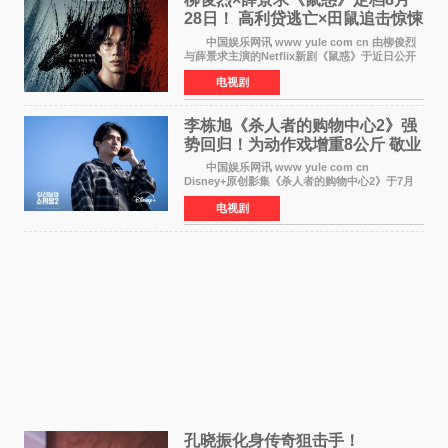
28日！ 高利贷逃亡×田鼠追击惊悚
来袭
中国娱乐网讯 www yule com cn 由柳俊烈
与薛景求主演的Netflix新剧《鼠惑》于近日公开
主海报，正式定档8月28日上线。 海报中，柳
电视剧
俊烈与薛景求背对背站立，各自朝向相反方向，
幽暗的色调与
李栋旭《杀人者的购物中心2》强
势回归！为动作戏增重8公斤 敬业
获赞
中国娱乐网讯 www yule com cn
Disney+原创影集《杀人者的购物中心2》于7月
22日正式上线，由男神李栋旭主演的郑进湾以2 0
电视剧
完全体强势回归。该剧第一季曾被《纽约时报》
评选为全球最佳影集之一
孔晓振化身传奇狙击手！