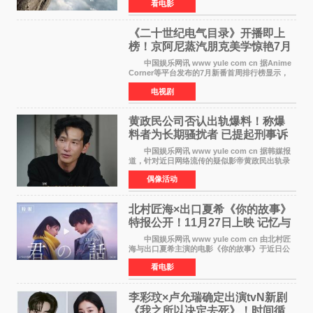
看电影
道。该片将于今年9月2日北美上映，恐高症患者
请提前做好心理
《二十世纪电气目录》开播即上
榜！京阿尼蒸汽朋克美学惊艳7月
新番季
中国娱乐网讯 www yule com cn 据Anime
Corner等平台发布的7月新番首周排行榜显示，
由京都动画制作的《二十世纪电气目录》在多个
电视剧
榜单中表现亮眼，位列AniLab全球TOP10第十
名。该剧改编自结
黄政民公司否认出轨爆料！称爆
料者为长期骚扰者 已提起刑事诉
讼
中国娱乐网讯 www yule com cn 据韩媒报
道，针对近日网络流传的疑似影帝黄政民出轨录
音及短信爆料，黄政民所属经纪公司于今日正式
偶像活动
发表声明，明确否认相关传闻。 公司表示，
爆料者是一名长
北村匠海×出口夏希《你的故事》
特报公开！11月27日上映 记忆与
初恋的奇幻交织
中国娱乐网讯 www yule com cn 由北村匠
海与出口夏希主演的电影《你的故事》于近日公
开特报影像，正式定档11月27日上映。 本片
看电影
改编自三秋缒同名小说，编剧由曾执笔《孤独摇
滚！》的吉田惠
李彩玟×卢允瑞确定出演tvN新剧
《我之所以决定去死》！时间循