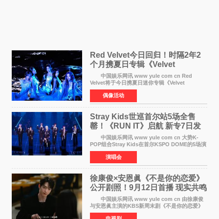
Red Velvet今日回归！时隔2年2
个月携夏日专辑《Velvet
Summer》重启完整体活动
中国娱乐网讯 www yule com cn Red
Velvet将于今日携夏日迷你专辑《Velvet
Summer》时隔2年2个月重启完整体活动。这张
偶像活动
于8月3日发行的专辑，主打柔和成熟氛围的夏日
音乐，收录了成员们想着
Stray Kids世巡首尔站5场全售
罄！《RUN IT》启航 新专7日发
行
中国娱乐网讯 www yule com cn 大势K-
POP组合Stray Kids在首尔KSPO DOME的5场演
唱会全部售罄，为新世界巡演拉开序幕。据所属
演唱会
社JYP娱乐透露，Stray Kids于上月25至26日、
29日及本月1至2日
徐康俊×安恩眞《不是你的恋爱》
公开剧照！9月12日首播 现实共鸣
罗曼史来袭
中国娱乐网讯 www yule com cn 由徐康俊
与安恩眞主演的KBS新周末剧《不是你的恋爱》
于近日公开首波剧照，正式定档9月12日首
电视剧