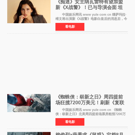
《痴迷》女主纳瓦雷特有望加盟
新《X战警》！已与导演会面 坦
言“魔形女一直很酷”
中国娱乐网讯 www yule com cn 继萨玛拉·
维文将出演新《X战警》电影白皇后的消息后，今
年暑期档大热恐怖片《痴迷》女主角印达·纳瓦雷
看电影
特也有望加盟这部备受瞩目的漫威新作——目前
还处于有
《蜘蛛侠：崭新之日》周四提前
场狂揽7200万美元！刷新《复联
4》保持影史纪录
中国娱乐网讯 www yule com cn 《蜘蛛
侠：崭新之日》北美周四提前场票房粗报7200万
美元，创下影史单片北美提前场票房新纪录——
看电影
此前该纪录由《复仇者联盟4：终局之战》的6000
万美元保持，本
柳俊烈×薛景求《鼠惑》定档8月