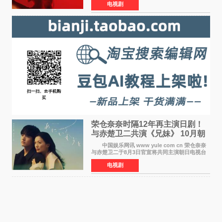
电视剧
——丽兹·波顿砍死生父与继母案。 本季由艾
拉·比蒂饰
荣仓奈奈时隔12年再主演日剧！
与赤楚卫二共演《兄妹》 10月朝
日新档开播
中国娱乐网讯 www yule com cn 荣仓奈奈
与赤楚卫二于8月3日官宣将共同主演朝日电视台
日剧《兄妹》（10月开播，每周六晚10点播
电视剧
出）。这也是荣仓奈奈继TBS剧集《为了N》之
后，暌违12年再度担