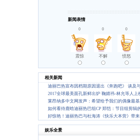
新闻表情
0
0
0
震惊
不解
愤怒
相关新闻
迪丽巴热宣布因档期原因退出《奔跑吧》 谈及
2017全球最美面孔新鲜出炉 鞠婧祎-林允等人上
莱昂纳多中文网发声：希望给予我们的偶像最基
如何看待鹿晗迪丽热巴组CP 郑恺：节目组剪辑
好惊艳！迪丽热巴与杜海涛《快乐大本营》带来