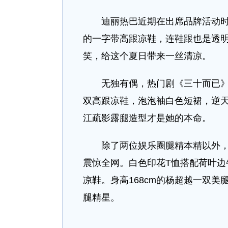
迪丽热巴近期在出席品牌活动时，
的一字带高跟凉鞋，连鞋跟也是透
笑，给这个夏日带来一丝清凉。
无独有偶，热门剧《三十而已》的
双高跟凉鞋，泡泡袖白色短裙，逆
江疏影露腿造型才是她的本命。
除了两位娱乐圈腿精本精以外，近
震惊全网。白色印花T恤搭配荷叶边牛仔
凉鞋。身高168cm的杨超越一双
腿精星。