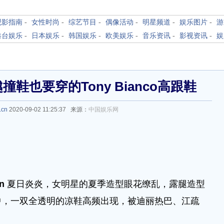
观影指南
-
女性时尚
-
综艺节目
-
偶像活动
-
明星频道
-
娱乐图片
-
游
港台娱乐
-
日本娱乐
-
韩国娱乐
-
欧美娱乐
-
音乐资讯
-
影视资讯
-
娱
鞋也要穿的Tony Bianco高跟鞋
.cn
2020-09-02 11:25:37 来源：
中国娱乐网
cn
夏日炎炎，女明星的夏季造型眼花缭乱，露腿造型
中，一双全透明的凉鞋高频出现，被迪丽热巴、江疏