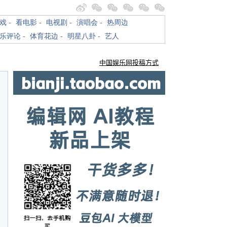
戏
-
看电影
-
电视剧
-
演唱会
-
热周边
乐评论
-
体育花边
-
明星八卦
-
艺人