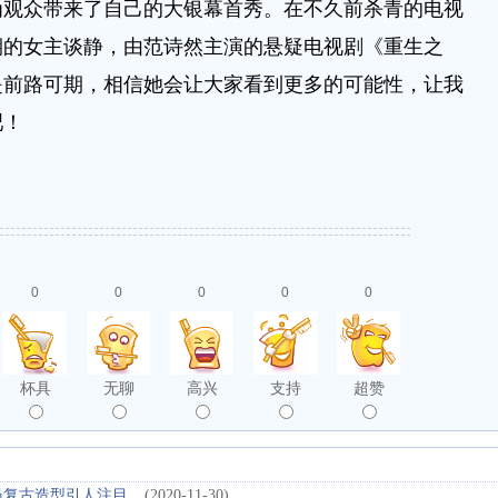
为观众带来了自己的大银幕首秀。在不久前杀青的电视
期的女主谈静，由范诗然主演的悬疑电视剧《重生之
是前路可期，相信她会让大家看到更多的可能性，让我
吧！
0
0
0
0
0
杯具
无聊
高兴
支持
超赞
员复古造型引人注目
(2020-11-30)