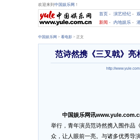
欢迎来到
中国娱乐网
！
首页
-
演艺经纪
-
新闻
-
内地娱乐
-
中国娱乐网
>
看电影
> 正文
范诗然携《三叉戟》亮
http://www.yule.com
中国娱乐网讯www.yule.com.
举行，青年演员范诗然携入围作品
众，让人眼前一亮。与诸多优秀导