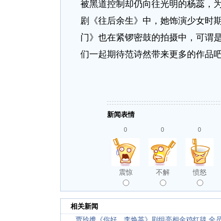
被黑道控制却仍向往光明的杨蕊，
剧《往后余生》中，她饰演少女时
门》也在紧锣密鼓的拍摄中，可谓
们一起期待范诗然带来更多的作品
新闻表情
0
0
0
震惊
不解
愤怒
相关新闻
贾玲携《你好，李焕英》剧组亮相金鸡红毯 全