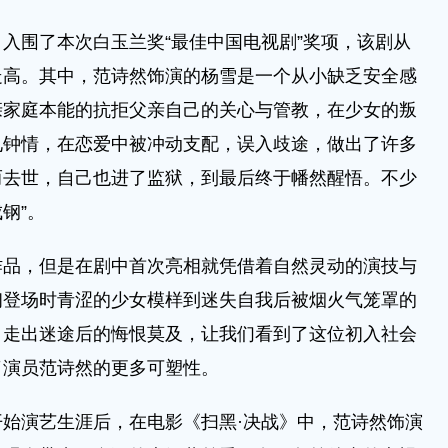
围了本次白玉兰奖“最佳中国电视剧”奖项，该剧从
走高。其中，范诗然饰演的杨雪是一个从小缺乏安全感
亲家庭本能的抗拒父亲自己的关心与管教，在少女的叛
见钟情，在恋爱中被冲动支配，误入歧途，做出了许多
而去世，自己也进了监狱，到最后终于幡然醒悟。不少
钢”。
，但是在剧中首次亮相就凭借着自然灵动的演技与
初登场时青涩的少女模样到迷失自我后被烟火气笼罩的
，走出迷途后的悔恨莫及，让我们看到了这位初入社会
了演员范诗然的更多可塑性。
演艺生涯后，在电影《扫黑·决战》中，范诗然饰演