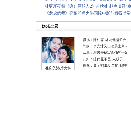
林更新亮相《疯狂原始人2》首映礼 献声演绎“幽
《龙虎武师》亮相丝绸之路国际电影节爆得满堂