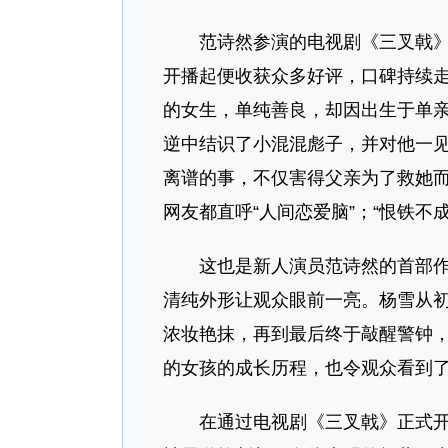
范诗然参演的电视剧《三叉戟》入
开播起便收获众多好评，口碑持续
的女生，单纯善良，却因出生于单
逆中结识了小混混彪子，并对他一
离谱的事，不仅害得父亲为了救她
网友都直呼“人间恋爱脑”；“恨铁不成
这也是新人演员范诗然的首部作品
清纯外形让观众眼前一亮。杨雪从
浓妆艳抹，再到最后终于敲醒警钟
的女孩的成长历程，也令观众看到
在通过电视剧《三叉戟》正式开始