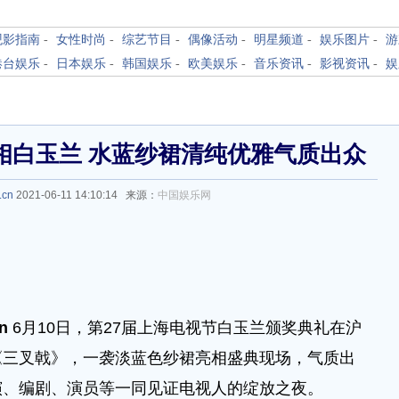
观影指南
-
女性时尚
-
综艺节目
-
偶像活动
-
明星频道
-
娱乐图片
-
游
港台娱乐
-
日本娱乐
-
韩国娱乐
-
欧美娱乐
-
音乐资讯
-
影视资讯
-
娱
相白玉兰 水蓝纱裙清纯优雅气质出众
.cn
2021-06-11 14:10:14 来源：
中国娱乐网
cn
6月10日，第27届上海电视节白玉兰颁奖典礼在沪
《三叉戟》，一袭淡蓝色纱裙亮相盛典现场，气质出
演、编剧、演员等一同见证电视人的绽放之夜。