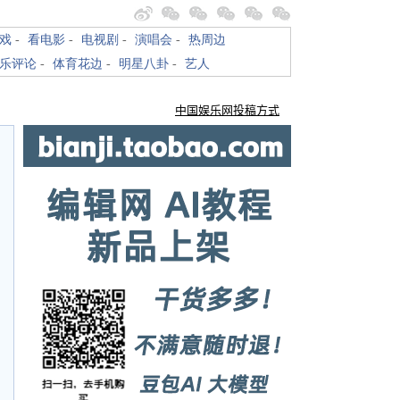
戏
-
看电影
-
电视剧
-
演唱会
-
热周边
乐评论
-
体育花边
-
明星八卦
-
艺人