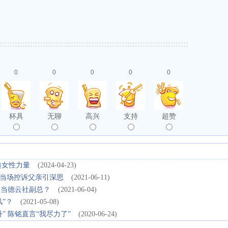
0
0
0
0
0
杯具
无聊
高兴
支持
超赞
递女性力量
(2024-04-23)
当场控诉父亲引深思
(2021-06-11)
想当德云社副总？
(2021-06-04)
”？
(2021-05-08)
 陈铭直言“我尽力了”
(2020-06-24)