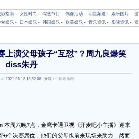
观影指南
-
女性时尚
-
综艺节目
-
偶像活动
-
明星频道
-
娱乐图片
-
游
港台娱乐
-
日本娱乐
-
韩国娱乐
-
欧美娱乐
-
音乐资讯
-
影视资讯
-
娱
赛上演父母孩子“互怼”？周九良爆笑
diss朱丹
.cn
2021-06-18 13:52:08 来源：
中国娱乐网
cn
本周六晚7点，金鹰卡通卫视《开麦吧小主播》迎来
夺6个决赛席位，他们的父母也前来现场来助力，然而