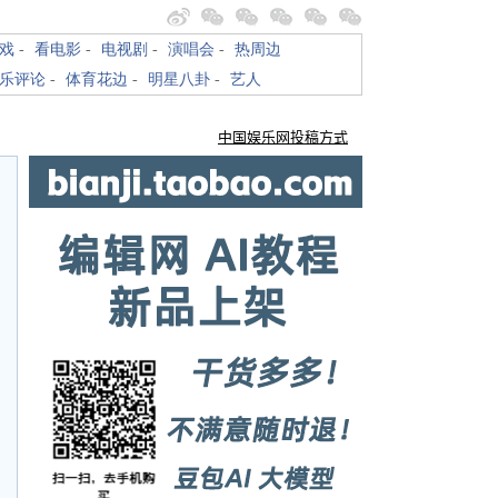
戏
-
看电影
-
电视剧
-
演唱会
-
热周边
乐评论
-
体育花边
-
明星八卦
-
艺人