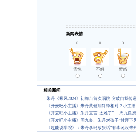
新闻表情
0
0
0
震惊
不解
愤怒
相关新闻
朱丹《乘风2024》初舞台首次唱跳 突破自我传
《开麦吧小主播》朱丹黄健翔针锋相对？小主播
《开麦吧小主播》朱丹直言“太难了”！ 周九良
《开麦吧小主播》周九良、朱丹对孩子“甘拜下风
《超能说学院》：朱丹李诞放狠话“有李诞没朱丹”