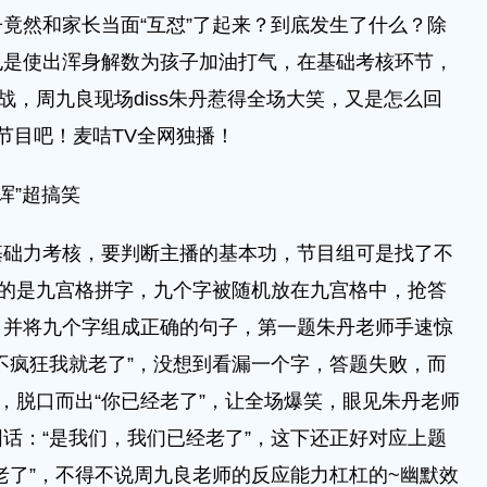
竟然和家长当面“互怼”了起来？到底发生了什么？除
也是使出浑身解数为孩子加油打气，在基础考核环节，
战，周九良现场diss朱丹惹得全场大笑，又是怎么回
节目吧！麦咭TV全网独播！
诨”超搞笑
力考核，要判断主播的基本功，节目组可是找了不
对的是九宫格拼字，九个字被随机放在九宫格中，抢答
，并将九个字组成正确的句子，第一题朱丹老师手速惊
不疯狂我就老了”，没想到看漏一个字，答题失败，而
”，脱口而出“你已经老了”，让全场爆笑，眼见朱丹老师
话：“是我们，我们已经老了”，这下还正好对应上题
老了”，不得不说周九良老师的反应能力杠杠的~幽默效