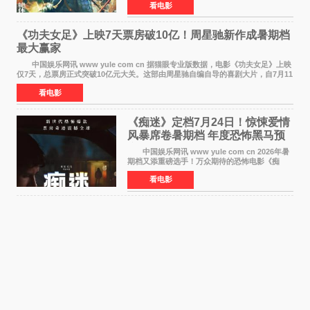
看电影
的历史动作片，改编自原泰久同名人气漫画，继
续讲述信和漂
《功夫女足》上映7天票房破10亿！周星驰新作成暑期档
最大赢家
中国娱乐网讯 www yule com cn 据猫眼专业版数据，电影《功夫女足》上映
仅7天，总票房正式突破10亿元大关。这部由周星驰自编自导的喜剧大片，自7月11
日公映以来便展现出惊人的市场统治力。
看电影
《痴迷》定档7月24日！惊悚爱情
风暴席卷暑期档 年度恐怖黑马预
定
中国娱乐网讯 www yule com cn 2026年暑
期档又添重磅选手！万众期待的恐怖电影《痴
迷》今日正式官宣定档，将于7月24日登陆内地各
看电影
大院线。这部被业内专家誉为新世代爆款恐怖电
影的作品，将为