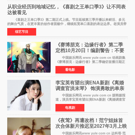
从职业经历到地域记忆，《喜剧之王单口季3》让不同表
达被看见
《喜剧之王单口季3》第二期正式上线。节目延续第三季开播以来鲜活、多元
的舞台气质，在更丰富的创作者面貌中，继续拓宽单口喜剧的表达边界。老演员带
着更加成熟的文本与舞台掌控回归，新面孔则
综艺节目
《赛博朋克：边缘行者》第二季
定档10月20日！编剧警告：不要
对角色投入太深
中国娱乐网讯 www yule com cn 动画剧集
《赛博朋克：边缘行者》第二季确切首播日期正
式敲定——将于10月20日在Netflix全球上线。此
看电影
前，Netflix韩国官方账号曾短暂出现这一日期信
息，随后迅
李宝英有望出演ENA新剧《离婚
调查官洪末琴》 饰演勇敢的单亲
妈妈家事调查官
中国娱乐网讯 www yule com cn 据韩媒报
道，演员李宝英有望出演ENA新剧《离婚调查官
洪末琴》女主角，引发观众期待。 李宝英在
电视剧
剧中饰演家庭法院家事调查官洪末琴一角——即
使在极限状况
《夜莺》再遭改档！范宁姐妹首
次合体新片推迟至2027年3月上映
中国娱乐网讯www yule com cn 达科塔·范