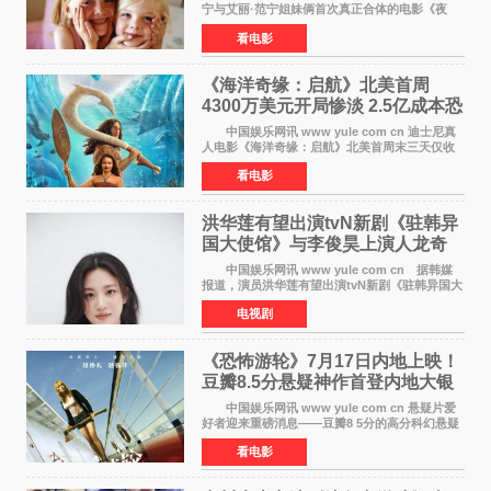
宁与艾丽·范宁姐妹俩首次真正合体的电影《夜
莺》再度改档，从原定的2027年2月12日推迟至
看电影
同年3月19日北美上映，片方希望借此利用春假档
期争取更多年轻
《海洋奇缘：启航》北美首周
4300万美元开局惨淡 2.5亿成本恐
巨亏1亿
中国娱乐网讯 www yule com cn 迪士尼真
人电影《海洋奇缘：启航》北美首周末三天仅收
4300万美元（开画3827馆），中国内地首周票房
看电影
仅840万元人民币，全球开画票房约9500万美
元，远低于业内
洪华莲有望出演tvN新剧《驻韩异
国大使馆》与李俊昊上演人龙奇
幻罗曼史
中国娱乐网讯 www yule com cn 据韩媒
报道，演员洪华莲有望出演tvN新剧《驻韩异国大
使馆》女主角，与李俊昊合作，引发观众期
电视剧
待。 该剧讲述了一位因管理驻韩异国大使馆
（负责管理居住在大
《恐怖游轮》7月17日内地上映！
豆瓣8.5分悬疑神作首登内地大银
幕
中国娱乐网讯 www yule com cn 悬疑片爱
好者迎来重磅消息——豆瓣8 5分的高分科幻悬疑
电影《恐怖游轮》正式宣布定档7月17日在内地上
看电影
映。这部由英国导演克里斯托弗·史密斯执导、惊
悚片女王梅