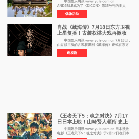
中国娱乐网讯 www yule com cn
AND2BLE成为了《DICON》第35号刊的主人
公，本期标题为And The Summer。作为出道后
偶像活动
首次担任杂志画报主角的完整体，AND2BLE用清
澈的少年感与全新的夏天相遇了
肖战《藏海传》7月18日东方卫视
上星复播！古装权谋大戏再掀收
视热潮
中国娱乐网讯 www yule com cn 7月18日，
由肖战主演的古装权谋剧《藏海传》正式在东方
卫视上星复播，引发广泛关注。该剧此前已在网
电视剧
络平台播出，凭借精良制作和紧凑剧情收获不俗
口碑，此次上
《王者天下5：魂之对决》7月17
日日本上映！山崎贤人领衔 史上
最大“函谷关防卫战”
中国娱乐网讯 www yule com cn 日本漫改
电影《王者天下5：魂之对决》于7月17日在日本
全国上映。这部由佐藤信介执导、山崎贤人主演