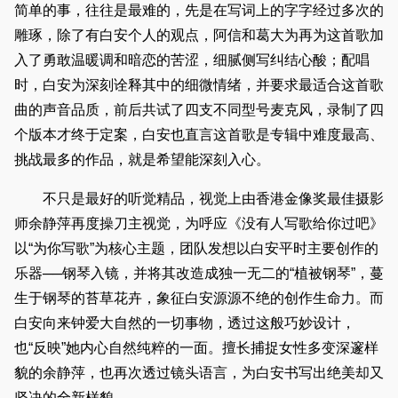
简单的事，往往是最难的，先是在写词上的字字经过多次的
雕琢，除了有白安个人的观点，阿信和葛大为再为这首歌加
入了勇敢温暖调和暗恋的苦涩，细腻侧写纠结心酸；配唱
时，白安为深刻诠释其中的细微情绪，并要求最适合这首歌
曲的声音品质，前后共试了四支不同型号麦克风，录制了四
个版本才终于定案，白安也直言这首歌是专辑中难度最高、
挑战最多的作品，就是希望能深刻入心。
不只是最好的听觉精品，视觉上由香港金像奖最佳摄影
师余静萍再度操刀主视觉，为呼应《没有人写歌给你过吧》
以“为你写歌”为核心主题，团队发想以白安平时主要创作的
乐器──钢琴入镜，并将其改造成独一无二的“植被钢琴”，蔓
生于钢琴的苔草花卉，象征白安源源不绝的创作生命力。而
白安向来钟爱大自然的一切事物，透过这般巧妙设计，
也“反映”她内心自然纯粹的一面。擅长捕捉女性多变深邃样
貌的余静萍，也再次透过镜头语言，为白安书写出绝美却又
坚决的全新样貌。