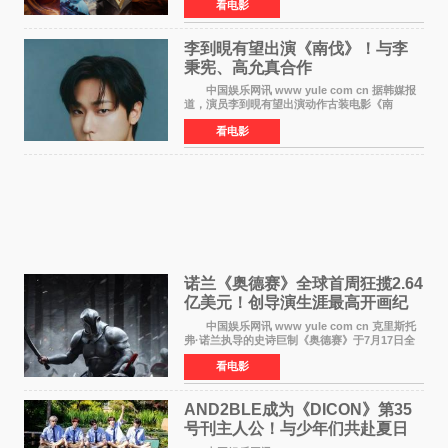
看电影
也随之逼近197亿元。超百部中外佳片同台竞技，
点燃了盛夏的电
李到晛有望出演《南伐》！与李
秉宪、高允真合作
中国娱乐网讯 www yule com cn 据韩媒报
道，演员李到晛有望出演动作古装电影《南
伐》，与李秉宪、高允真合作，引发关注。
看电影
该片为动作古装片，讲述朝鲜初期，为了解救被
倭寇绑走的俘虏，9
诺兰《奥德赛》全球首周狂揽2.64
亿美元！创导演生涯最高开画纪
录
中国娱乐网讯 www yule com cn 克里斯托
弗·诺兰执导的史诗巨制《奥德赛》于7月17日全
球上映，首周末票房表现远超预期——北美首周
看电影
三天粗报1 245亿美元（开画3919馆），全球首周
2 641亿美元
AND2BLE成为《DICON》第35
号刊主人公！与少年们共赴夏日
之约