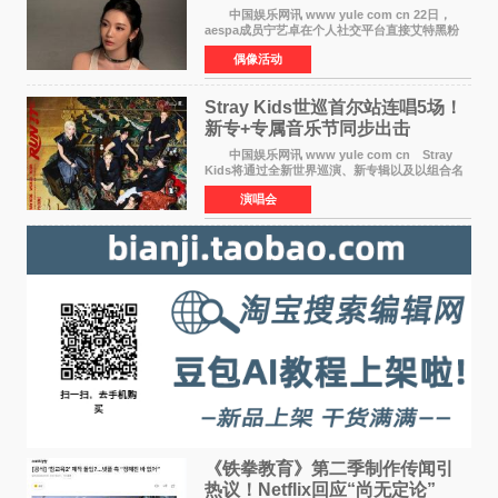
中国娱乐网讯 www yule com cn 22日，
aespa成员宁艺卓在个人社交平台直接艾特黑粉
账号，正面喊话回应长期以来的恶意攻击，引发
偶像活动
广泛关注。 宁艺卓在文中表示，自己早已注
意到部分网友持续
Stray Kids世巡首尔站连唱5场！
新专+专属音乐节同步出击
中国娱乐网讯 www yule com cn Stray
Kids将通过全新世界巡演、新专辑以及以组合名
义打造的专属音乐节等一系列全球活动，开启事
演唱会
业发展的全新篇章。 Stray Kids将于7月25日
至26日、29日
《铁拳教育》第二季制作传闻引
热议！Netflix回应“尚无定论”