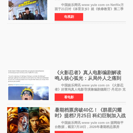
中国娱乐网讯 www yule com cn Netflix方
面于21日对《体育京乡》就《铁拳教育》第二季
制作传闻划清界限，表示尚无定论。然而，业界
电视剧
却有传闻称已就《铁拳教育》第二季的制作展开
了讨论——《
《火影忍者》真人电影编剧解读
鸣人核心弧光：从局外人之痛到
自我觉醒
中国娱乐网讯 www yule com cn 《火影忍
者》好莱坞真人电影导演兼编剧德斯汀·丹尼尔·克
雷顿近日在采访中分享了对主角鸣人成长弧光的
看电影
理解，透露电影将深入探索鸣人作为局外人的情
感历程。
暑期档票房破40亿！《群星闪耀
时》提档7月25日 科幻巨制加入战
局
中国娱乐网讯 www yule com cn 据网络平
台数据，截至7月18日，2026年暑期档总票房
（含预售）已正式突破40亿元大关，年度总票房