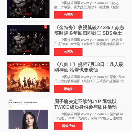
中国娱乐网讯 www yule com cn 由苏志
燮、尹敬淏、崔大勋主演的SBS金土剧《金部
长》持续席卷全球，收获海内外观众热烈反
电视剧
响。 15日，据Netflix官方排行榜网站Tudum
公布的数据，SBS金土剧《
《金特务》收视飙破22.3%！苏志
燮时隔多年回归即封王 SBS金土
剧新纪录诞生
中国娱乐网讯 www yule com cn 由苏志燮
主演的SBS金土剧《金特务》收视率持续狂飙！7
月11日播出的第6集全国平均收视率高达22 3%，
电视剧
瞬间最高更冲上26 4%，不仅再度刷新自身纪
录，更稳坐同时段
《八仙！》提档7月18日！凡人硬
刚神仙 站着也要成仙
中国娱乐网讯 www yule com cn 原定7月24
日上映的动画电影《八仙！》正式宣布提档至7月
18日。这部国风动画大片将八仙过海，各显神通
看电影
这句刻在国人DNA里的俗语玩出了新花样——影
片讲述凡人
周子瑜决定不续约JYP 继续以
TWICE成员身份参与团体活动
中国娱乐网讯 www yule com cn 据韩媒14
日报道，TWICE成员周子瑜与JYP娱乐已达成协
议，不再续签个人专属合约，但她将继续参与
偶像活动
TWICE的完整团体活动。 周子瑜于2015年通
过生存节目《SIXTE