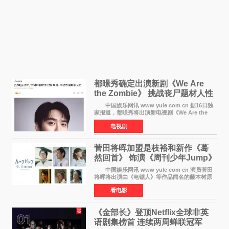
都暻秀确定出演新剧《We Are
the Zombie》 挑战丧尸题材人性
喜剧
中国娱乐网讯 www yule com cn 据16日独
家报道，都暻秀将出演新电视剧《We Are the
Zombie》，在剧中饰演主演金仁钟一角，挑战与
电视剧
以往丧尸题材截然不同的人性喜剧。 新剧
《We Are t
菅田将晖加盟是枝裕和新作《蓦
然回首》 饰演《周刊少年Jump》
编辑
中国娱乐网讯 www yule com cn 演员菅田
将晖将出演由《电锯人》等作品闻名的藤本树原
作漫画改编的电影《蓦然回首》（是枝裕和导
看电影
演）。菅田饰演的角色是初中时代两位主人公带
着完成的作品前去
《金部长》登顶Netflix全球非英
语剧集榜首 连续两周蝉联冠军