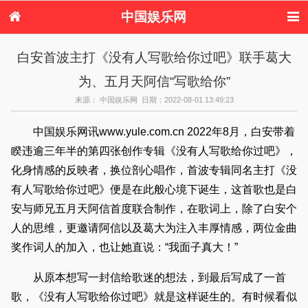
中国娱乐网
首页
新闻
女性
看电影
白安首波主打《没有人写歌给你过吧》联手葛大
电视剧
演唱会
综艺节目
偶像活动
为、五月天阿信“写歌给你”
热周边
来源： 中国娱乐网 日期：2022-08-01 13:49:23
中国娱乐网讯www.yule.com.cn 2022年8月，白安带着
睽违逾三年半的第四张创作专辑《没有人写歌给你过吧》，
化身情感的反映者，换位剖心唱作，首波专辑同名主打《没
有人写歌给你过吧》便是在此般心境下诞生，这首歌也是白
安与师兄五月天阿信首度联合制作，在歌词上，除了白安个
人的思维，更邀请阿信以及葛大为注入丰厚情感，两位金曲
奖作词人的加入，也让她直说：“我面子真大！”
从原本想写一封信给歌迷的想法，到最后写成了一首
歌，《没有人写歌给你过吧》就是这样诞生的。有时候看似