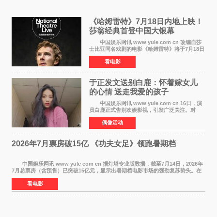
《哈姆雷特》7月18日内地上映！
莎翁经典首登中国大银幕
中国娱乐网讯 www yule com cn 改编自莎
士比亚同名戏剧的电影《哈姆雷特》将于7月18日
在中国内地上映。这部跨越四百年的文学经典被
看电影
搬上大银幕，为观众带来一场视觉与听觉的双重
盛宴。 《
于正发文送别白鹿：怀着嫁女儿
的心情 送走我爱的孩子
中国娱乐网讯 www yule com cn 16日，演
员白鹿正式告别欢娱影视，引发广泛关注。对
此，欢娱影视创始人于正在社交平台发文回应，
偶像活动
字里行间流露不舍与祝福。 于正透露，以前
每次有演员到期不
2026年7月票房破15亿 《功夫女足》领跑暑期档
中国娱乐网讯 www yule com cn 据灯塔专业版数据，截至7月14日，2026年
7月总票房（含预售）已突破15亿元，显示出暑期档电影市场的强劲复苏势头。在
众多上映影片中，《功夫女足》《小黄人与大
看电影