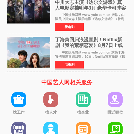
中川大志主演《达尔文游戏》真
人电影定档明年3月 豪华卡司阵容
公开
中国娱乐网讯 www yule com cn 据悉，由
演员中川大志主演的电影《达尔文游戏》（曾利
文彦执导）将于明年3月12日上映，该消息于7月9
看电影
日公布。 本片为累计发行量突破1000万册的
同名漫画的真
丁海寅回归浪漫喜剧！Netflix新
剧《我的荒糖恋爱》8月7日上线
中国娱乐网讯 www yule com cn 演员丁海
寅携浪漫喜剧回归。10日，Netflix宣布新剧《我
的荒糖恋爱》将于下月7日上线。 《我的荒糖
电视剧
恋爱》是一部浪漫喜剧，讲述患上失忆症的检察
官高恩彩与
中国艺人网相关服务
找工作
找人才
找企业
附近职位