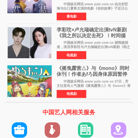
初恋的奇幻交织
中国娱乐网讯 www yule com cn 由北村匠
海与出口夏希主演的电影《你的故事》于近日公
开特报影像，正式定档11月27日上映。 本片
看电影
改编自三秋缒同名小说，编剧由曾执笔《孤独摇
滚！》的吉田惠
李彩玟×卢允瑞确定出演tvN新剧
《我之所以决定去死》！时间循
环青春爱情来袭
中国娱乐网讯 www yule com cn 据韩媒报
道，演员李彩玟与卢允瑞确定出演tvN新剧《我之
所以决定去死》，分别担任男女主角。该剧预计
电视剧
将于明年播出，引发观众期待。 本剧改编自
NAVER同名人气
《摇曳露营△》与《mono》同时
休刊！作者あfろ因身体原因暂停
双连载
中国娱乐网讯 www yule com cn 27日，芳
文社宣布人气漫画《摇曳露营△》与《mono》将
暂停连载一段时间，原因是漫画家あfろ身体状况
电视剧
不佳。 编辑部表示：一直承蒙各位对
《mono》的喜爱，
中国艺人网相关服务