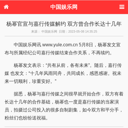
中国娱乐网
首页
新闻
女性
看电影
杨幂官宣与嘉行传媒解约 双方曾合作长达十几年
电视剧
演唱会
综艺节目
偶像活动
来源： 中国娱乐网 日期：2023-05-08 14:35:25
热周边
中国娱乐网讯 www.yule.com.cn 5月8日，杨幂发文宣
布与所属经纪公司嘉行传媒结束合作关系，不再续约。
杨幂发文表示：“共有从前，各有未来”。随后，嘉行传
媒 也发文：“十几年风雨同舟，共同成长，感恩感谢。祝未
来一切顺利，珍重安好。”
据悉，杨幂与嘉行传媒之间很早就开始合作，双方有着
长达十几年的合作基础，杨幂也一度是嘉行传媒的当家演
员，拍摄过公司投入的很多自制剧集，如今双方和平分手，
粉丝们也纷纷送祝福。