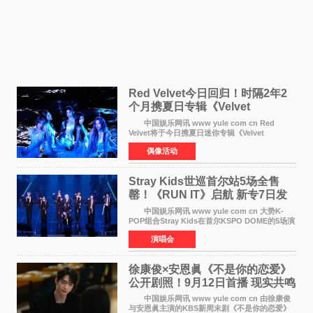
Red Velvet今日回归！时隔2年2
个月携夏日专辑《Velvet
Summer》重启完整体活动
中国娱乐网讯 www yule com cn Red
Velvet将于今日携夏日迷你专辑《Velvet
Summer》时隔2年2个月重启完整体活动。这张
偶像活动
于8月3日发行的专辑，主打柔和成熟氛围的夏日
音乐，收录了成员们想着
Stray Kids世巡首尔站5场全售
罄！《RUN IT》启航 新专7日发
行
中国娱乐网讯 www yule com cn 大势K-
POP组合Stray Kids在首尔KSPO DOME的5场演
唱会全部售罄，为新世界巡演拉开序幕。据所属
演唱会
社JYP娱乐透露，Stray Kids于上月25至26日、
29日及本月1至2日
徐康俊×安恩眞《不是你的恋爱》
公开剧照！9月12日首播 现实共鸣
罗曼史来袭
中国娱乐网讯 www yule com cn 由徐康俊
与安恩眞主演的KBS新周末剧《不是你的恋爱》