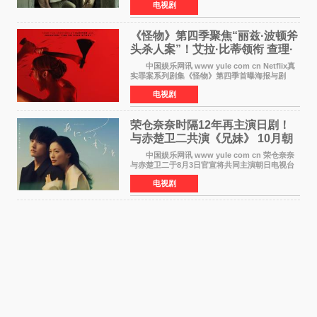
电视剧
最新定档今年10月16日美国影院上映（此前定档
11月6日，如
《怪物》第四季聚焦“丽兹·波顿斧
头杀人案”！艾拉·比蒂领衔 查理·
汉纳姆、莎拉·保
中国娱乐网讯 www yule com cn Netflix真
实罪案系列剧集《怪物》第四季首曝海报与剧
照，聚焦鹅妈妈童谣亦有记载的著名血腥杀人案
电视剧
——丽兹·波顿砍死生父与继母案。 本季由艾
拉·比蒂饰
荣仓奈奈时隔12年再主演日剧！
与赤楚卫二共演《兄妹》 10月朝
日新档开播
中国娱乐网讯 www yule com cn 荣仓奈奈
与赤楚卫二于8月3日官宣将共同主演朝日电视台
日剧《兄妹》（10月开播，每周六晚10点播
电视剧
出）。这也是荣仓奈奈继TBS剧集《为了N》之
后，暌违12年再度担