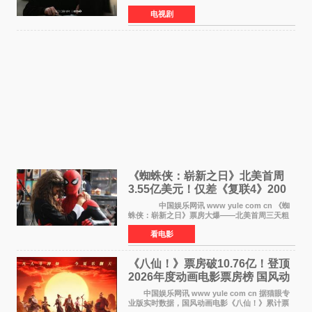
于近日公开首波剧照，正式定档9月12日首
电视剧
播。 剧照中，徐康俊与安恩眞并肩而坐，眼
神中流露出复杂而微
《蜘蛛侠：崭新之日》北美首周
3.55亿美元！仅差《复联4》200
万 影史第二全球开画
中国娱乐网讯 www yule com cn 《蜘
蛛侠：崭新之日》票房大爆——北美首周三天粗
报3 55亿美元，仅比影史最高北美开画《复仇者
看电影
联盟4：终局之战》的3 571亿美元少200万出头，
精报调整后仍
《八仙！》票房破10.76亿！登顶
2026年度动画电影票房榜 国风动
画逆袭暑期档
中国娱乐网讯 www yule com cn 据猫眼专
业版实时数据，国风动画电影《八仙！》累计票