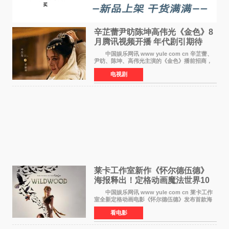
辛芷蕾尹昉陈坤高伟光《金色》8
月腾讯视频开播 年代剧引期待
中国娱乐网讯 www yule com cn 辛芷蕾、
尹昉、陈坤、高伟光主演的《金色》播前招商，
预计8月腾讯视频开播。这部年代剧汇集了众多实
电视剧
力派演员，阵容强大，引发了观众的广泛关
注。 《金色》
莱卡工作室新作《怀尔德伍德》
海报释出！定格动画魔法世界10
月开启
中国娱乐网讯 www yule com cn 莱卡工作
室全新定格动画电影《怀尔德伍德》发布首款海
报，女孩为找回弟弟走入黑暗、宏大的林中魔法
看电影
世界，一场关于勇气与亲情的奇幻冒险即将展
开。 本片由特