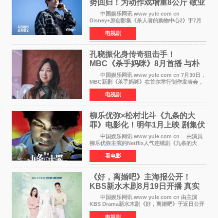
势回归！为动作戏增重8公斤 敬业
获赞
中国娱乐网讯 www yule com cn
Disney+原创影集《杀人者的购物中心2》于7月
22日正式上线，由男神李栋旭主演的郑进湾以2 0
电视剧
完全体强势回归。该剧第一季曾被《纽约时报》
评选为全球最佳影集之一
孔晓振化身传奇狙击手！
MBC《杀手妈咪》8月首播 与朴
恩斌展开收视对决
中国娱乐网讯 www yule com cn 7月30日，
MBC新剧《杀手妈咪》在首尔举行制作发表会，
主演孔晓振、郑准元、李相二、无真星、崔宇
电视剧
成、李银泉等人一同出席，为新剧宣传造势。这
是孔晓振继《毛骨
柳乐优弥×松村北斗《九条的大
罪》电影化！明年1月上映 剧集伏
笔将全面揭晓
中国娱乐网讯 www yule com cn 由演员
柳乐优弥主演的Netflix人气连续剧《九条的大
罪》正式宣布改编为电影，将于明年1月8日全国
看电影
上映。柳乐优弥与SixTONES松村北斗再度联
手，为观众带来这部
《好，离婚吧》主海报公开！
KBS新水木剧8月19日开播 真实
离婚体验记来袭
中国娱乐网讯 www yule com cn 由主演
KBS Drama新水木剧《好，离婚吧》于近日公开
主海报，正式进入开播倒计时。 海报中，男
电视剧
女主角背对背站立，各自望向不同方向，中央的