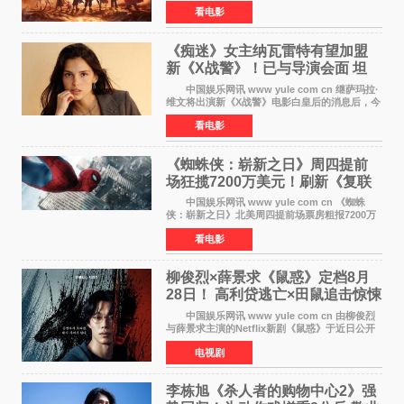
房突破10 76亿元，超过《熊出没·年年有熊》，
看电影
暂列2026年度动画影片票房榜冠军。该片自暑期
档登陆院线以
《痴迷》女主纳瓦雷特有望加盟
新《X战警》！已与导演会面 坦
言“魔形女一直很酷”
中国娱乐网讯 www yule com cn 继萨玛拉·
维文将出演新《X战警》电影白皇后的消息后，今
年暑期档大热恐怖片《痴迷》女主角印达·纳瓦雷
看电影
特也有望加盟这部备受瞩目的漫威新作——目前
还处于有
《蜘蛛侠：崭新之日》周四提前
场狂揽7200万美元！刷新《复联
4》保持影史纪录
中国娱乐网讯 www yule com cn 《蜘蛛
侠：崭新之日》北美周四提前场票房粗报7200万
美元，创下影史单片北美提前场票房新纪录——
看电影
此前该纪录由《复仇者联盟4：终局之战》的6000
万美元保持，本
柳俊烈×薛景求《鼠惑》定档8月
28日！ 高利贷逃亡×田鼠追击惊悚
来袭
中国娱乐网讯 www yule com cn 由柳俊烈
与薛景求主演的Netflix新剧《鼠惑》于近日公开
主海报，正式定档8月28日上线。 海报中，柳
电视剧
俊烈与薛景求背对背站立，各自朝向相反方向，
幽暗的色调与
李栋旭《杀人者的购物中心2》强