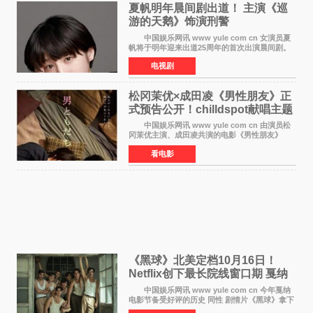
夏帆明年晨间剧出道！ 主演《巡
游的天鹅》饰演刑警
中国娱乐网讯 www yule com cn 女演员夏
帆将于明年迎来出道25周年的首次出演晨间剧。
NHK于8月4日宣布她将出演明年（2027年度）上
电视剧
半期的晨间剧《巡游的天鹅》，饰演与女主角森
田望智饰演的生
松冈茉优×成田凌《男性朋友》正
式预告公开！chilldspot献唱主题
曲​
中国娱乐网讯 www yule com cn 由演员松
冈茉优主演、成田凌共演的电影《男性朋友》
（三岛有纪子执导，11月6日上映）于8月5日公开
看电影
正式视觉图与正式预告片。同时，三人乐队
chilldspot为该片创
《黑球》北美定档10月16日！
Netflix创下最长院线窗口期 戛纳
最佳导演加持
中国娱乐网讯 www yule com cn 今年戛纳
电影节备受好评的历史 同性 剧情片《黑球》拿下
Netflix美国发行电影的最长院线放映期——该片