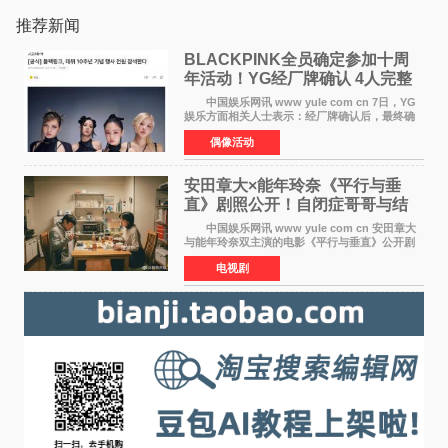
推荐新闻
BLACKPINK全员确定参加十周
年活动！YG经厂牌确认 4人完整
体合体成行
中国娱乐网讯 www yule com cn 7日，YG
娱乐方面相关人士表示：经厂牌确认后，最终确
定4名成员均将出席。YG方面最终确认了智秀、
偶像活动
JENNIE、ROS&Eacute;、LISA四位
BLACKPINK成员全员出席，使组
安田章大×能年玲奈《平行与垂
直》剧照公开！自闭症哥哥与结
婚前夕妹妹直面未来
中国娱乐网讯 www yule com cn 安田章大
与能年玲奈双主演的电影《平行与垂直》公开剧
照，该片将于8月28日上映。 本片围绕患有自
电视剧
闭症谱系障碍的哥哥大贵（安田章大 饰）与即将
结婚的妹妹