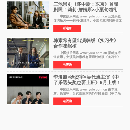
三池崇史《坏中尉：东京》首曝
剧照！莉莉·詹姆斯×小栗旬领衔
黑色惊悚再升级
中国娱乐网讯 www yule com cn 三池崇史
导演新片——莉莉·詹姆斯、小栗旬主演的黑色惊
悚电影《坏中尉：东京》首曝剧照。继阿贝尔·费
看电影
拉拉&times;哈威·凯特尔的1992年《坏中尉》和
沃纳·赫
韩素希有望出演韩版《实习生》
合作崔岷植
中国娱乐网讯 www yule com cn 据韩媒报
道表示，女演员韩素希有望通过韩版《实习生》
回归荧幕，合作前辈演员崔岷植。 根据消息
电视剧
表示，演员韩素希目前已经结束了电视剧《Y计
划》的拍摄工
李浚赫×徐贤宇×吴代焕主演《中
了乐透头奖也要上班》9月上线！
TVING先网后台
中国娱乐网讯 www yule com cn 由李浚
赫、徐贤宇、吴代焕主演的TVING新剧《中了乐
透头奖也要上班》定档9月10日播出，随后于9月
电视剧
14日起登陆tvN月火档，实现先网后台双平台播出
模式。 本剧改