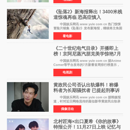
空白与冷漠的表情
《坠落2》新海报释出！3400米栈
道惊魂再临 恐高症慎入
中国娱乐网讯 www yule com cn 热门惊悚
冒险片续集《坠落2》发布新海报，继续将主角困
于绝境高处——这一次，是摇摇欲坠的徒步栈
看电影
道。该片将于今年9月2日北美上映，恐高症患者
请提前做好心理
《二十世纪电气目录》开播即上
榜！京阿尼蒸汽朋克美学惊艳7月
新番季
中国娱乐网讯 www yule com cn 据Anime
Corner等平台发布的7月新番首周排行榜显示，
由京都动画制作的《二十世纪电气目录》在多个
电视剧
榜单中表现亮眼，位列AniLab全球TOP10第十
名。该剧改编自结
黄政民公司否认出轨爆料！称爆
料者为长期骚扰者 已提起刑事诉
讼
中国娱乐网讯 www yule com cn 据韩媒报
道，针对近日网络流传的疑似影帝黄政民出轨录
音及短信爆料，黄政民所属经纪公司于今日正式
偶像活动
发表声明，明确否认相关传闻。 公司表示，
爆料者是一名长
北村匠海×出口夏希《你的故事》
特报公开！11月27日上映 记忆与