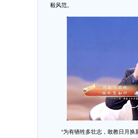
毅风范。
“为有牺牲多壮志，敢教日月换新天