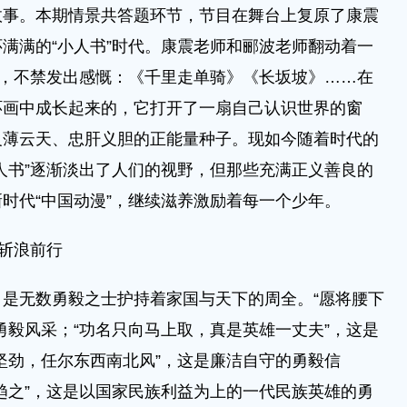
故事。本期情景共答题环节，节目在舞台上复原了康震
满满的“小人书”时代。康震老师和郦波老师翻动着一
画，不禁发出感慨：《千里走单骑》《长坂坡》……在
环画中成长起来的，它打开了一扇自己认识世界的窗
义薄云天、忠肝义胆的正能量种子。现如今随着时代的
人书”逐渐淡出了人们的视野，但那些充满正义善良的
时代“中国动漫”，继续滋养激励着每一个少年。
斩浪前行
无数勇毅之士护持着家国与天下的周全。“愿将腰下
勇毅风采；“功名只向马上取，真是英雄一丈夫”，这是
坚劲，任尔东西南北风”，这是廉洁自守的勇毅信
趋之”，这是以国家民族利益为上的一代民族英雄的勇