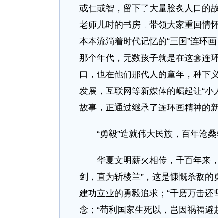
或仁或智，留下了大量脍炙人口的
老师儿时的书房，带领大家重回情怀
本本流淌着时代记忆的“三国”连环
那个年代，无数孩子就是在这套连
口，也在他们那代人的童年，种下
发展，互联网等新媒体的崛起让“小
故事，正通过继承了连环画精神的新
“勇毅”造就伟大民族，百年沧桑
华夏文明薪火相传，千百年来，是
剑，直为斩楼兰”，这是慷慨杀敌的
建功立业的勇毅追求；“千磨万击还
念；“苟利国家生死以，岂因祸福避