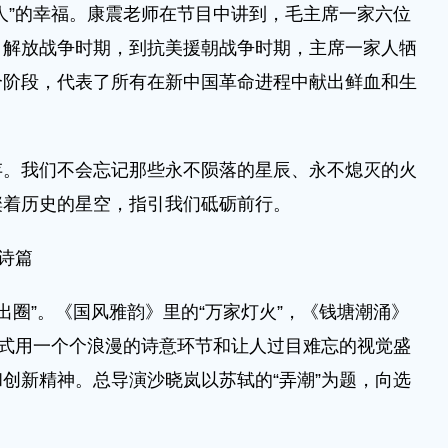
人”的幸福。康震老师在节目中讲到，毛主席一家六位
、解放战争时期，到抗美援朝战争时期，主席一家人牺
个阶段，代表了所有在新中国革命进程中献出鲜血和生
我们不会忘记那些永不陨落的星辰、永不熄灭的火
璨着历史的星空，指引我们砥砺前行。
诗篇
出圈”。《国风雅韵》里的“万家灯火”，《钱塘潮涌》
幕式用一个个浪漫的诗意环节和让人过目难忘的视觉盛
创新精神。总导演沙晓岚以苏轼的“弄潮”为题，向选