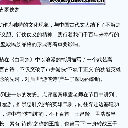
古豪侠梦
”作为独特的文化现象，与中国古代文人结下了不解之
肝义胆、行侠仗义的精神，践行着我们千百年来奉行的
敢坚毅民族品格的形成有着重要影响。
植在《白马篇》中以浪漫的笔调描写了一个武艺高
五言古诗，不仅突破了市井游侠“不轨于正义”的狭隘英雄
理念的先河，对后世“游侠诗”产生了深远的影响。
进一步的发扬。点评嘉宾康震老师在节目中讲到，
剑远游，推崇忠肝义胆的英雄气质，向往奔赴边塞建功
，诗中有“侠”“剑”的，不下百首；王昌龄、孟浩然早
长，素有“诗佛”之称的王维，也曾写下“一身转战三千