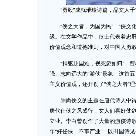
“勇毅”成就璀璨诗篇，品文人千
“侠之大者，为国为民”，“侠文化
缘。在文学作品中，侠士代表着忠
价值观念和道德准则，对中国人勇
“捐躯赴国难，视死忽如归”，曹
强、志向远大的“游侠”形象。这首
主义价值观，还开创了“侠之大者”
崇尚侠义的主题在唐代诗人中得到
唐代任侠之风盛行，文人们喜好仗
立业。李白曾创作了大量的游侠诗歌
年“好任侠，不事产业”；以田园诗见