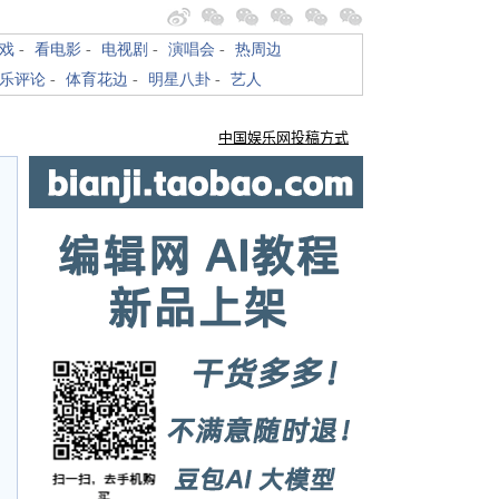
戏
-
看电影
-
电视剧
-
演唱会
-
热周边
乐评论
-
体育花边
-
明星八卦
-
艺人