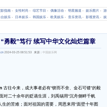
观影指南
-
女性时尚
-
综艺节目
-
偶像活动
-
明星频道
-
娱乐图片
-
游
港台娱乐
-
日本娱乐
-
韩国娱乐
-
欧美娱乐
-
音乐资讯
-
影视资讯
-
娱
》“勇毅”笃行 续写中华文化灿烂篇章
.cn
2024-03-25 08:51:53 来源：
中国娱乐网
cn
古往今来，成大事者必有“锲而不舍、金石可镂”的毅
。面对二十余年的贬谪生涯，刘禹锡用“沉舟侧畔千帆
人生的苦难；面对祖国的需要，周恩来用“面壁十年图