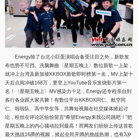
Energy除了台北小巨蛋演唱会备受注目之外，新歌发
布也势不可挡。洗脑舞曲〈星期五晚上〉数位新歌一上架，
就冲上台湾及新加坡KKBOX新歌即时榜第一名，MV上架十
天后点阅冲破168万，更登上YouTube音乐发烧影片第一
名！〈星期五晚上〉MV感染力十足，Energy还专程亲自到
各行各业跟大家共舞！有数位平台KKBOX同仁、航空同
仁、啦啦队、高中学生等，共舞短视频在社交媒体掀起讨
论，粉丝在评论区纷纷留言“希望Energy来我公司跳吧！”把
星期五晚上的内心骚动拉到最高！而网友们纷纷上传这首歌
最大挑战16蹲的视频，掀起全民开蹲的挑战热潮，也有3岁