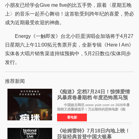
小朋友已经学会Give me five的比五手势，跟着〈星期五晚
上〉的音乐一起开心舞动！这首歌受到跨年纪的喜爱，势必
成为近期最受欢迎的神曲。
Energy《一触即发》台北小巨蛋演唱会加场将于4月27
日星期六上午11:00拓元售票开卖，全新专辑《Here I Am》
实体各大唱片销售渠道持续预购中，5月2日数位/实体同步
发行。
推荐新闻
《痴迷》定档7月24日！惊悚爱情
风暴席卷暑期档 年度恐怖黑马预
定
中国娱乐网讯 www yule com cn 2026年暑
期档又添重磅选手！万众期待的恐怖电影《痴
迷》今日正式官宣定档，将于7月24日登陆内地各
看电影
大院线。这部被业内专家誉为新世代爆款恐怖电
影的作品，将为
《哈姆雷特》7月18日内地上映！
莎翁经典首登中国大银幕