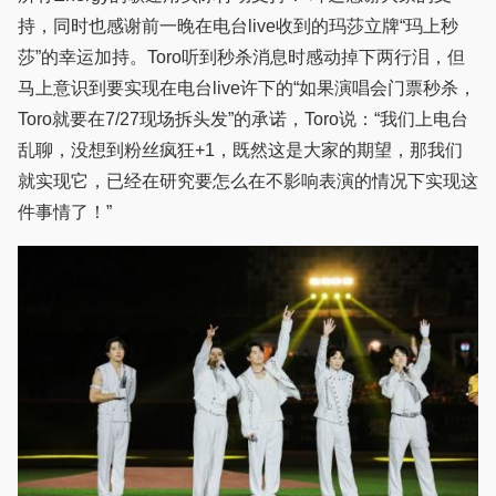
持，同时也感谢前一晚在电台live收到的玛莎立牌“玛上秒
莎”的幸运加持。Toro听到秒杀消息时感动掉下两行泪，但
马上意识到要实现在电台live许下的“如果演唱会门票秒杀，
Toro就要在7/27现场拆头发”的承诺，Toro说：“我们上电台
乱聊，没想到粉丝疯狂+1，既然这是大家的期望，那我们
就实现它，已经在研究要怎么在不影响表演的情况下实现这
件事情了！”