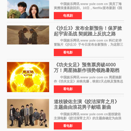
中国娱乐网讯 www yule com cn 演员丁海
寅携浪漫喜剧回归。10日，Netflix宣布新剧《我
的荒糖恋爱》将于下月7日上线。 《我的荒糖
电视剧
恋爱》是一部浪漫喜剧，讲述患上失忆症的检察
官高恩彩与
《沙丘3》发布全新预告！保罗掀
起宇宙圣战 契妮踏上反抗之路
中国娱乐网讯 www yule com cn 科幻史诗
冒险片《沙丘3》于今日发布全新预告，为这部三
部曲最终章揭开神秘面纱。预告中展现了17年过
看电影
去后，保罗·厄崔迪以穆阿迪布之名登基称帝，发
动了一场
《功夫女足》预售票房破4000
万！周星驰新作强势领跑暑期档
中国娱乐网讯 www yule com cn 周星驰新
作《功夫女足》未映先爆，映前2天点映及预售总
票房已突破4000万大关，成为暑期档最受期待的
看电影
电影之一。这部融合功夫元素与足球题材的喜剧
电影，将于7月
道枝骏佑主演《皎洁深宵之月》
主题曲由浪花男子献唱 新曲
《Moonlit》预告公开
中国娱乐网讯 www yule com cn道枝骏佑
主演电影《皎洁深宵之月》的主题曲确定为由浪
花男子演唱的新曲《Moonlit》。使用该乐曲的最
看电影
新预告片也已制作完成。 本片讲述的是市村
琥珀（道枝骏佑