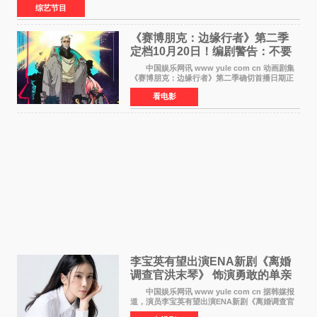
综艺节目
《赛博朋克：边缘行者》第二季
定档10月20日！编剧警告：不要
对角色投入太深
中国娱乐网讯 www yule com cn 动画剧集
《赛博朋克：边缘行者》第二季确切首播日期正
式敲定——将于10月20日在Netflix全球上线。此
看电影
前，Netflix韩国官方账号曾短暂出现这一日期信
息，随后迅
李宝英有望出演ENA新剧《离婚
调查官洪末琴》 饰演勇敢的单亲
妈妈家事调查官
中国娱乐网讯 www yule com cn 据韩媒报
道，演员李宝英有望出演ENA新剧《离婚调查官
洪末琴》女主角，引发观众期待。 李宝英在