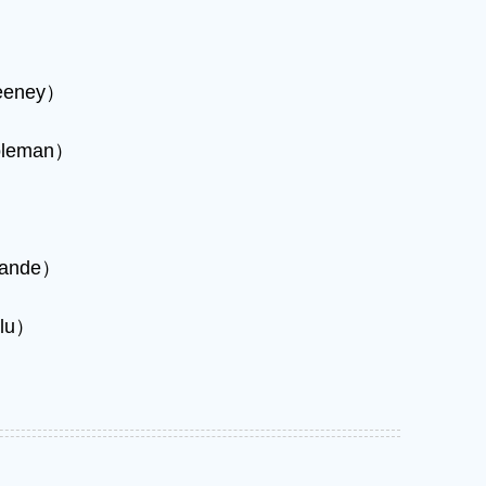
eney）
leman）
ande）
lu）