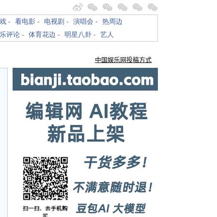
戏
-
看电影
-
电视剧
-
演唱会
-
热周边
乐评论
-
体育花边
-
明星八卦
-
艺人