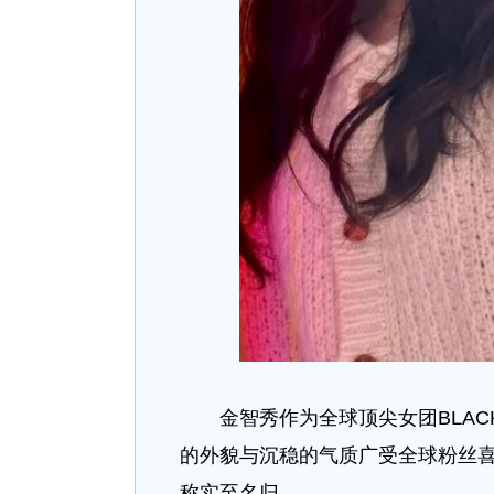
金智秀作为全球顶尖女团BLACK
的外貌与沉稳的气质广受全球粉丝喜爱
称实至名归。