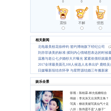
0
0
0
震惊
不解
愤怒
相关新闻
北电最美校花徐梓钧 签约博纳旗下经纪公司
(
刘亦菲谈美的标准:揉到内心情绪想表达的时候
温雅与老公七夕婚纱大片曝光 紧紧依偎织就最
2017全球最美面孔100人候选人名单出炉 鹿晗
日媒曝新垣结衣怀孕 与星野源结婚三年搬新家