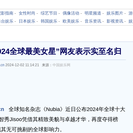
观影指南
-
女性时尚
-
综艺节目
-
偶像活动
-
明星频道
-
娱乐图片
-
游
港台娱乐
-
日本娱乐
-
韩国娱乐
-
欧美娱乐
-
音乐资讯
-
影视资讯
-
娱
024全球最美女星”网友表示实至名归
.cn
2024-12-02 11:14:21 来源：
中国娱乐网
cn
全球知名杂志《Nubia》近日公布2024年全球十大
金智秀Jisoo凭借其精致美貌与卓越才华，再度夺得榜
现其无可挑剔的全球影响力。