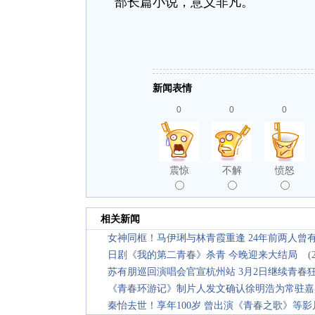
部长篇小说，意义非凡。
新闻表情
0
0
0
震惊
不解
愤怒
相关新闻
女神同框！马伊琍与林青霞重逢 24年前两人曾
日剧《我的第二青春》杀青 今晚迎来大结局
(
苏有朋巡回演唱会官宣杭州站 3月2日继续青春
《青春环游记》制片人发文确认徐明浩为常驻嘉
秦怡去世！享年100岁 曾出演《青春之歌》等影