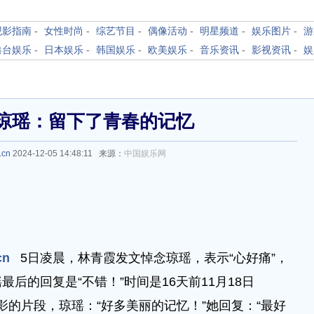
观影指南
-
女性时尚
-
综艺节目
-
偶像活动
-
明星频道
-
娱乐图片
-
游
港台娱乐
-
日本娱乐
-
韩国娱乐
-
欧美娱乐
-
音乐资讯
-
影视资讯
-
娱
琼瑶：留下了青春的记忆
.cn
2024-12-05 14:48:11 来源：
中国娱乐网
cn
5日凌晨，林青霞发文悼念琼瑶，表示“心好痛”，
后的回复是“不错！”时间是16天前11月18日
电影的片段，琼瑶：“好多美丽的记忆！”她回复：“最好