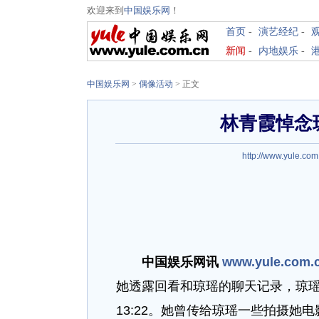
欢迎来到
中国娱乐网
！
首页
-
演艺经纪
-
新闻
-
内地娱乐
-
中国娱乐网
>
偶像活动
> 正文
林青霞悼念
http://www.yule.com
中国娱乐网讯
www.yule.com.
她透露回看和琼瑶的聊天记录，琼瑶最
13:22。她曾传给琼瑶一些拍摄她