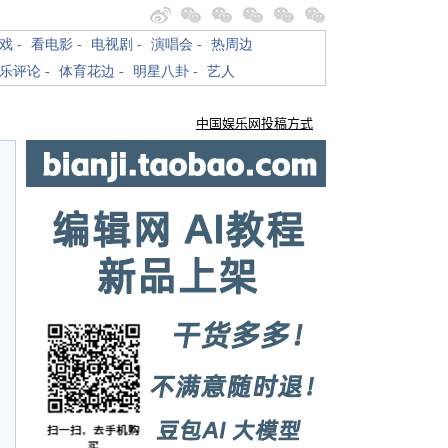
戏
-
看电影
-
电视剧
-
演唱会
-
热周边
乐评论
-
体育花边
-
明星八卦
-
艺人