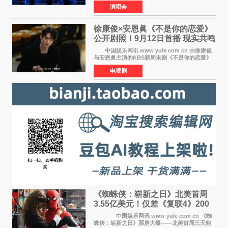
唱会全部售罄，为新世界巡演拉开序幕。据所属
演唱会
社JYP娱乐透露，Stray Kids于上月25至26日、
29日及本月1至2日
徐康俊×安恩眞《不是你的恋爱》
公开剧照！9月12日首播 现实共鸣
罗曼史来袭
中国娱乐网讯 www yule com cn 由徐康俊
与安恩眞主演的KBS新周末剧《不是你的恋爱》
于近日公开首波剧照，正式定档9月12日首
电视剧
播。 剧照中，徐康俊与安恩眞并肩而坐，眼
神中流露出复杂而微
《蜘蛛侠：崭新之日》北美首周
3.55亿美元！仅差《复联4》200
万 影史第二全球开画
中国娱乐网讯 www yule com cn 《蜘
蛛侠：崭新之日》票房大爆——北美首周三天粗