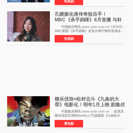
电视剧
完全体强势回归。该剧第一季曾被《纽约时报》
评选为全球最佳影集之一
孔晓振化身传奇狙击手！
MBC《杀手妈咪》8月首播 与朴
恩斌展开收视对决
中国娱乐网讯 www yule com cn 7月30日，
MBC新剧《杀手妈咪》在首尔举行制作发表会，
主演孔晓振、郑准元、李相二、无真星、崔宇
电视剧
成、李银泉等人一同出席，为新剧宣传造势。这
是孔晓振继《毛骨
柳乐优弥×松村北斗《九条的大
罪》电影化！明年1月上映 剧集伏
笔将全面揭晓
中国娱乐网讯 www yule com cn 由演员
柳乐优弥主演的Netflix人气连续剧《九条的大
罪》正式宣布改编为电影，将于明年1月8日全国
看电影
上映。柳乐优弥与SixTONES松村北斗再度联
手，为观众带来这部