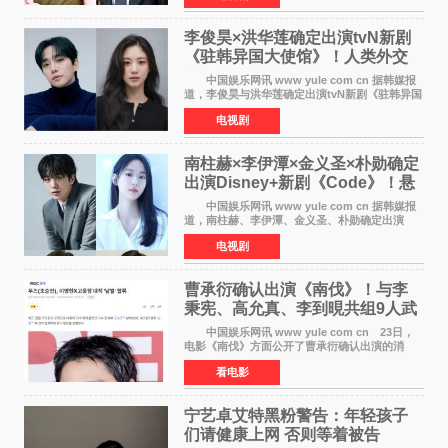
初恋的意外
李俊昊×洪华莲确定出演tvN新剧
《驻韩异国大使馆》！人类外交
官与“龙”大使的奇幻
中国娱乐网讯 www yule com cn 据韩媒报
道，李俊昊与洪华莲确定出演tvN新剧《驻韩异国
大使馆》，分别担任男女主角，引发期待。
电视剧
该剧讲述了一位因管理驻韩异国大使馆（负责管
理居住在大韩
南柱赫×李伊潭×金义圣×朴勋确定
出演Disney+新剧《Code》！悬
疑犯罪惊悚明年上线
中国娱乐网讯 www yule com cn 据韩媒报
道，南柱赫、李伊潭、金义圣、朴勋确定出演
Disney+新剧《Code》，该剧预计将于明年播
电视剧
出，引发高度关注。 本剧改编自同名人气台
剧，讲述了一位往来
曹承衍确认出演《南伐》！与李
秉宪、高允真、李到晛共组9人武
士团
中国娱乐网讯 www yule com cn 23日，
电影《南伐》方面公开了曹承衍确认出演的消
息。通过歌手活动展现出独特色彩的曹承衍将在
看电影
片中饰演拥有出色弓箭技术的弓箭手，他将在这
一历史动作大片中展
宁艺卓艾特黑粉警告：年轻孩子
们​请健康上网 否则等着被告