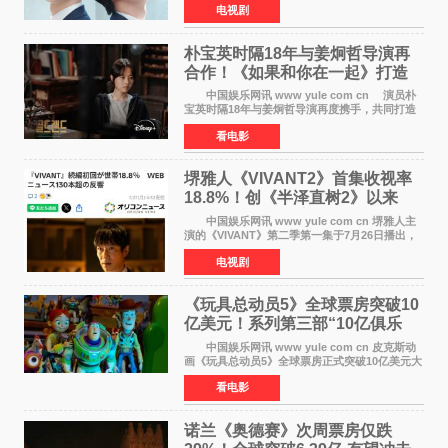
电视剧
燃观众期待。 海报中，宋江与李濬荣并肩站
在音乐教室的
朴宝英时隔18年与姜炯哲导演再
合作！《如果和你在一起》打造
奇幻浪漫喜剧
中国娱乐网讯 www yule com cn 演员朴
宝英时隔18年与姜炯哲导演再度携手，共同打造
备受期待的浪漫喜剧新作《如果和你在一起》
看电影
（暂定名）。据OSEN报道，朴宝英将出演该片
女主角，自2008年《
堺雅人《VIVANT2》首集收视率
18.8%！创《半泽直树2》以来
TBS周日剧场最高开局
中国娱乐网讯 www yule com cn 堺雅人主
演的《VIVANT》第二季第一集于7月26日播出，
首集收视率高达18 8%，成为自2020年《半泽直
电视剧
树2》首集22%以来，TBS周日剧场最高开播收视
纪录。 考虑到
《玩具总动员5》全球票房突破10
亿美元！系列第三部“10亿俱乐
部”达成
中国娱乐网讯 www yule com cn 皮克斯动
画《玩具总动员5》全球票房正式突破10亿美元大
关。截至上周末，该片全球累计票房已达10 22亿
看电影
美元，其中北美市场贡献4 48亿美元，中国内地
票房达2 82
诺兰《奥德赛》次周票房仅跌