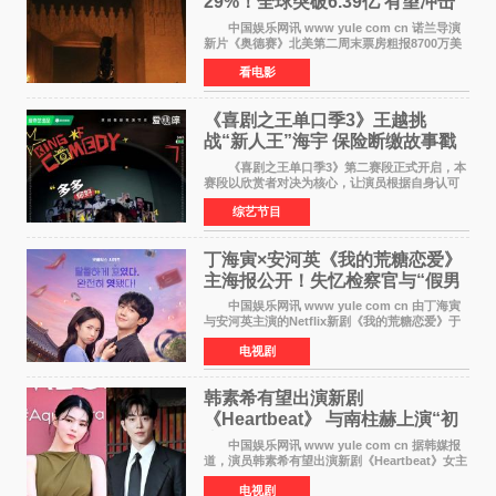
29%！全球突破6.39亿 有望冲击
13亿成诺兰最卖座电影
中国娱乐网讯 www yule com cn 诺兰导演
新片《奥德赛》北美第二周末票房粗报8700万美
元（周五至周日：2600万&rarr;3460万
看电影
&rarr;2640万），较首周1 24亿美元仅下跌29
6%，走势极为强劲，远超
《喜剧之王单口季3》王越挑
战“新人王”海宇 保险断缴故事戳
中生活痛点
《喜剧之王单口季3》第二赛段正式开启，本
赛段以欣赏者对决为核心，让演员根据自身认可
选择对手，在作品碰撞中完成一次喜剧创作者之
综艺节目
间的交流。这里有实力相当的正面对抗，也有老
朋友、老对手之
丁海寅×安河英《我的荒糖恋爱》
主海报公开！失忆检察官与“假男
友”同居罗曼史来
中国娱乐网讯 www yule com cn 由丁海寅
与安河英主演的Netflix新剧《我的荒糖恋爱》于
近日公开主海报，正式进入开播倒计时。 海
电视剧
报中，两人并肩站在充满怀旧气息的九津麦芽村
街道上，丁
韩素希有望出演新剧
《Heartbeat》 与南柱赫上演“初
恋归来”奇幻罗曼史
中国娱乐网讯 www yule com cn 据韩媒报
道，演员韩素希有望出演新剧《Heartbeat》女主
角，与南柱赫合作，引发高度关注。 韩素希
电视剧
在剧中饰演能够看到过去的女人洪莎朗一角，因