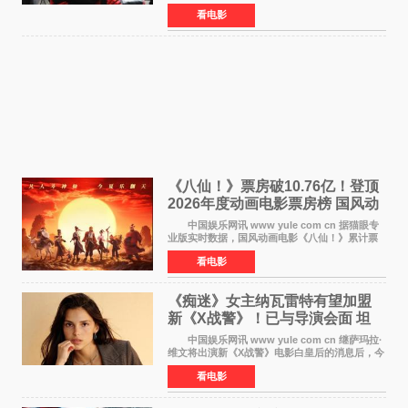
报3 55亿美元，仅比影史最高北美开画《复仇者
看电影
联盟4：终局之战》的3 571亿美元少200万出头，
精报调整后仍
《八仙！》票房破10.76亿！登顶
2026年度动画电影票房榜 国风动
画逆袭暑期档
中国娱乐网讯 www yule com cn 据猫眼专
业版实时数据，国风动画电影《八仙！》累计票
房突破10 76亿元，超过《熊出没·年年有熊》，
看电影
暂列2026年度动画影片票房榜冠军。该片自暑期
档登陆院线以
《痴迷》女主纳瓦雷特有望加盟
新《X战警》！已与导演会面 坦
言“魔形女一直很酷”
中国娱乐网讯 www yule com cn 继萨玛拉·
维文将出演新《X战警》电影白皇后的消息后，今
年暑期档大热恐怖片《痴迷》女主角印达·纳瓦雷
看电影
特也有望加盟这部备受瞩目的漫威新作——目前
还处于有