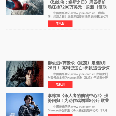
《蜘蛛侠：崭新之日》周四提前
场狂揽7200万美元！刷新《复联
4》保持影史纪录
中国娱乐网讯 www yule com cn 《蜘蛛
侠：崭新之日》北美周四提前场票房粗报7200万
美元，创下影史单片北美提前场票房新纪录——
看电影
此前该纪录由《复仇者联盟4：终局之战》的6000
万美元保持，本
柳俊烈×薛景求《鼠惑》定档8月
28日！ 高利贷逃亡×田鼠追击惊悚
来袭
中国娱乐网讯 www yule com cn 由柳俊烈
与薛景求主演的Netflix新剧《鼠惑》于近日公开
主海报，正式定档8月28日上线。 海报中，柳
电视剧
俊烈与薛景求背对背站立，各自朝向相反方向，
幽暗的色调与
李栋旭《杀人者的购物中心2》强
势回归！为动作戏增重8公斤 敬业
获赞
中国娱乐网讯 www yule com cn
Disney+原创影集《杀人者的购物中心2》于7月
22日正式上线，由男神李栋旭主演的郑进湾以2 0