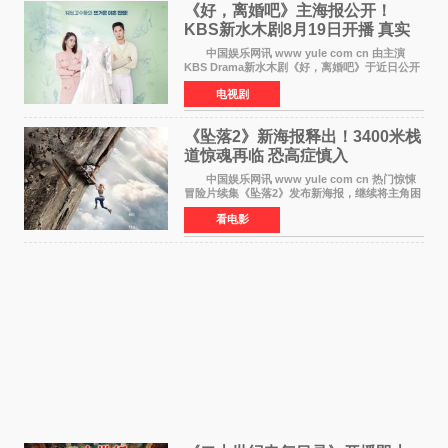
《好，离婚吧》主海报公开！
KBS新水木剧8月19日开播 真实
离婚体验记来袭
中国娱乐网讯 www yule com cn 由主演
KBS Drama新水木剧《好，离婚吧》于近日公开
主海报，正式进入开播倒计时。 海报中，男
电视剧
女主角背对背站立，各自望向不同方向，中央的
空白与冷漠的表情
《坠落2》新海报释出！3400米栈
道惊魂再临 恐高症慎入
中国娱乐网讯 www yule com cn 热门惊悚
冒险片续集《坠落2》发布新海报，继续将主角困
于绝境高处——这一次，是摇摇欲坠的徒步栈
看电影
道。该片将于今年9月2日北美上映，恐高症患者
请提前做好心理