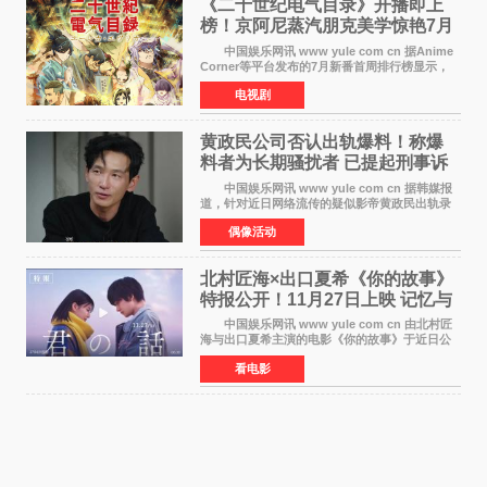
《二十世纪电气目录》开播即上
榜！京阿尼蒸汽朋克美学惊艳7月
新番季
中国娱乐网讯 www yule com cn 据Anime
Corner等平台发布的7月新番首周排行榜显示，
由京都动画制作的《二十世纪电气目录》在多个
电视剧
榜单中表现亮眼，位列AniLab全球TOP10第十
名。该剧改编自结
黄政民公司否认出轨爆料！称爆
料者为长期骚扰者 已提起刑事诉
讼
中国娱乐网讯 www yule com cn 据韩媒报
道，针对近日网络流传的疑似影帝黄政民出轨录
音及短信爆料，黄政民所属经纪公司于今日正式
偶像活动
发表声明，明确否认相关传闻。 公司表示，
爆料者是一名长
北村匠海×出口夏希《你的故事》
特报公开！11月27日上映 记忆与
初恋的奇幻交织
中国娱乐网讯 www yule com cn 由北村匠
海与出口夏希主演的电影《你的故事》于近日公
开特报影像，正式定档11月27日上映。 本片
看电影
改编自三秋缒同名小说，编剧由曾执笔《孤独摇
滚！》的吉田惠