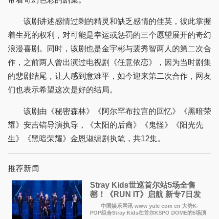
该剧讲述感情过剩的精灵和缺乏感情的佳英，彼此掌握
着生死的权利，对可能是幸运或惩罚的三个愿望展开的奇幻
浪漫喜剧。同时，该剧也是金宇彬与裴秀智两人的第二次合
作，之前两人曾出演过电视剧《任意依恋》，因为当时剧集
的悲剧结尾，让人感到意难平，如今迎来第二次合作，网友
们也表示希望这次是好的结局。
该剧由《秘密森林》《阿尔罕布拉宫的回忆》《黑暗荣
耀》安吉镐导演执导，《太阳的后裔》《鬼怪》《阳光先
生》《黑暗荣耀》金恩淑编剧执笔，共12集。
推荐新闻
Stray Kids世巡首尔站5场全售
罄！《RUN IT》启航 新专7日发
行
中国娱乐网讯 www yule com cn 大势K-
POP组合Stray Kids在首尔KSPO DOME的5场演