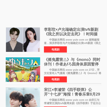
李彩玟×卢允瑞确定出演tvN新剧
《我之所以决定去死》！时间循
环青春爱情来袭
中国娱乐网讯 www yule com cn 据韩媒报
道，演员李彩玟与卢允瑞确定出演tvN新剧《我之
所以决定去死》，分别担任男女主角。该剧预计
电视剧
将于明年播出，引发观众期待。 本剧改编自
NAVER同名人气
《摇曳露营△》与《mono》同时
休刊！作者あfろ因身体原因暂停
双连载
中国娱乐网讯 www yule com cn 27日，芳
文社宣布人气漫画《摇曳露营△》与《mono》将
暂停连载一段时间，原因是漫画家あfろ身体状况
电视剧
不佳。 编辑部表示：一直承蒙各位对
《mono》的喜爱，
宋江×李濬荣《四手联弹》公
开“十七岁”海报！青春乐章8月29
日奏响
中国娱乐网讯 www yule com cn 由宋江与
李濬荣主演的tvN新周末剧《四手联弹》于近日公
开十七岁版海报，以充满青春气息的画面再度点