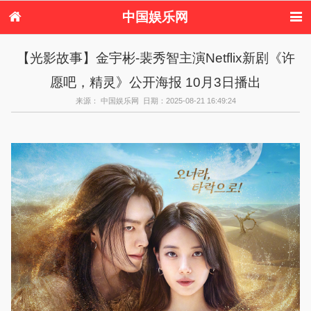
中国娱乐网
首页
新闻
女性
看电影
【光影故事】金宇彬-裴秀智主演Netflix新剧《许
电视剧
演唱会
综艺节目
偶像活动
愿吧，精灵》公开海报 10月3日播出
热周边
来源： 中国娱乐网 日期：2025-08-21 16:49:24