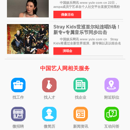
中国娱乐网讯 www yule com cn 22日，
aespa成员宁艺卓在个人社交平台直接艾特黑粉
账号，正面喊话回应长期以来的恶意攻击，引发
偶像活动
广泛关注。 宁艺卓在文中表示，自己早已注
意到部分网友持续
Stray Kids世巡首尔站连唱5场！
新专+专属音乐节同步出击
中国娱乐网讯 www yule com cn Stray
Kids将通过全新世界巡演、新专辑以及以组合名
义打造的专属音乐节等一系列全球活动，开启事
演唱会
业发展的全新篇章。 Stray Kids将于7月25日
至26日、29日
中国艺人网相关服务
找工作
找人才
找企业
附近职位
微招聘
微简历
新闻资讯
互动问答