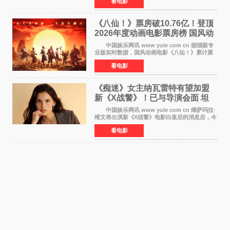
看电影
联盟4：终局之战》的3 571亿美元少200万出头，
精报调整后仍
《八仙！》票房破10.76亿！登顶
2026年度动画电影票房榜 国风动
画逆袭暑期档
中国娱乐网讯 www yule com cn 据猫眼专
业版实时数据，国风动画电影《八仙！》累计票
房突破10 76亿元，超过《熊出没·年年有熊》，
看电影
暂列2026年度动画影片票房榜冠军。该片自暑期
档登陆院线以
《痴迷》女主纳瓦雷特有望加盟
新《X战警》！已与导演会面 坦
言“魔形女一直很酷”
中国娱乐网讯 www yule com cn 继萨玛拉·
维文将出演新《X战警》电影白皇后的消息后，今
年暑期档大热恐怖片《痴迷》女主角印达·纳瓦雷
看电影
特也有望加盟这部备受瞩目的漫威新作——目前
还处于有