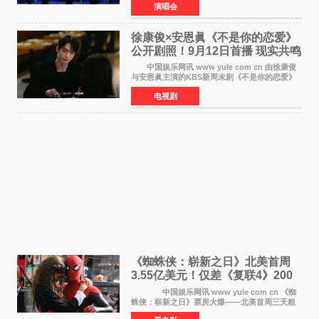
演唱会
社JYP娱乐透露，Stray Kids于上月25至26日、
29日及本月1至2日
徐康俊×安恩眞《不是你的恋爱》
公开剧照！9月12日首播 现实共鸣
罗曼史来袭
中国娱乐网讯 www yule com cn 由徐康俊
与安恩眞主演的KBS新周末剧《不是你的恋爱》
于近日公开首波剧照，正式定档9月12日首
电视剧
播。 剧照中，徐康俊与安恩眞并肩而坐，眼
神中流露出复杂而微
《蜘蛛侠：崭新之日》北美首周
3.55亿美元！仅差《复联4》200
万 影史第二全球开画
中国娱乐网讯 www yule com cn 《蜘
蛛侠：崭新之日》票房大爆——北美首周三天粗
报3 55亿美元，仅比影史最高北美开画《复仇者