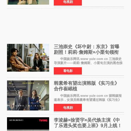
电视剧
出）。这也是荣仓奈奈继TBS剧集《为了N》之
后，暌违12年再度担
三池崇史《坏中尉：东京》首曝
剧照！莉莉·詹姆斯×小栗旬领衔
黑色惊悚再升级
中国娱乐网讯 www yule com cn 三池崇史
导演新片——莉莉·詹姆斯、小栗旬主演的黑色惊
悚电影《坏中尉：东京》首曝剧照。继阿贝尔·费
看电影
拉拉&times;哈威·凯特尔的1992年《坏中尉》和
沃纳·赫
韩素希有望出演韩版《实习生》
合作崔岷植
中国娱乐网讯 www yule com cn 据韩媒报
道表示，女演员韩素希有望通过韩版《实习生》
回归荧幕，合作前辈演员崔岷植。 根据消息
电视剧
表示，演员韩素希目前已经结束了电视剧《Y计
划》的拍摄工
李浚赫×徐贤宇×吴代焕主演《中
了乐透头奖也要上班》9月上线！