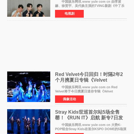
TVING先网后台
中国娱乐网讯 www yule com cn 由李浚
赫、徐贤宇、吴代焕主演的TVING新剧《中了乐
透头奖也要上班》定档9月10日播出，随后于9月
电视剧
14日起登陆tvN月火档，实现先网后台双平台播出
模式。 本剧改
Red Velvet今日回归！时隔2年2
个月携夏日专辑《Velvet
Summer》重启完整体活动
中国娱乐网讯 www yule com cn Red
Velvet将于今日携夏日迷你专辑《Velvet
Summer》时隔2年2个月重启完整体活动。这张
偶像活动
于8月3日发行的专辑，主打柔和成熟氛围的夏日
音乐，收录了成员们想着
Stray Kids世巡首尔站5场全售
罄！《RUN IT》启航 新专7日发
行
中国娱乐网讯 www yule com cn 大势K-
POP组合Stray Kids在首尔KSPO DOME的5场演
唱会全部售罄，为新世界巡演拉开序幕。据所属