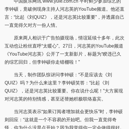
中国娱乐网讯 www.yule.com.cn 平时鲜少参加综艺的
李钟硕，竟破例现身主持人河志英的YouTube频道。他还直
言：“比起《刘QUIZ》，还是河志英比较重要”，并透露自己
一直觉得欠对方一份人情。
原来两人相识于广告拍摄现场，情谊延续十多年，此次
互动也让粉丝直呼“太暖心”。27日，河志英的YouTube频道
《YouTube河志英》公开了一支新影片，标题为“睽违已久
的综艺回归，但李钟硕你走错棚啦！”
当天，制作团队惊讶问李钟硕：“不是应该去《刘
QUIZ》吗？为什么来这里？李钟硕笑答：“比起《刘
QUIZ》，还是河志英比较重要。你在说什么呢！”大方展现
对河志英的特别情感，甚至还替她积极联络嘉宾。
当河志英表示“如果订阅者增加就会更快乐”时，李钟硕
则回应：“这就是一个不容易的开始吧。但我一直觉得奇
怪，你为什么没早点开始？因为我觉得你一定会做得很好。