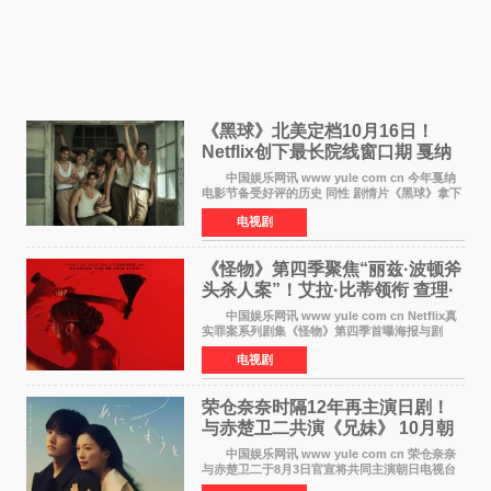
《黑球》北美定档10月16日！
Netflix创下最长院线窗口期 戛纳
最佳导演加持
中国娱乐网讯 www yule com cn 今年戛纳
电影节备受好评的历史 同性 剧情片《黑球》拿下
Netflix美国发行电影的最长院线放映期——该片
电视剧
最新定档今年10月16日美国影院上映（此前定档
11月6日，如
《怪物》第四季聚焦“丽兹·波顿斧
头杀人案”！艾拉·比蒂领衔 查理·
汉纳姆、莎拉·保
中国娱乐网讯 www yule com cn Netflix真
实罪案系列剧集《怪物》第四季首曝海报与剧
照，聚焦鹅妈妈童谣亦有记载的著名血腥杀人案
电视剧
——丽兹·波顿砍死生父与继母案。 本季由艾
拉·比蒂饰
荣仓奈奈时隔12年再主演日剧！
与赤楚卫二共演《兄妹》 10月朝
日新档开播
中国娱乐网讯 www yule com cn 荣仓奈奈
与赤楚卫二于8月3日官宣将共同主演朝日电视台
日剧《兄妹》（10月开播，每周六晚10点播