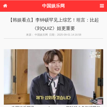
中国娱乐网
首页
新闻
女性
看电影
【韩娱看点】李钟硕罕见上综艺！坦言：比起
电视剧
演唱会
综艺节目
偶像活动
《刘QUIZ》姐更重要
热周边
来源： 中国娱乐网 日期：2025-09-01 14:16:58