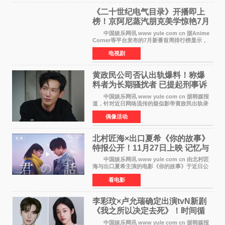
《二十世纪电气目录》开播即上
榜！京阿尼蒸汽朋克美学惊艳7月
新番季
中国娱乐网讯 www yule com cn 据Anime
Corner等平台发布的7月新番首周排行榜显示，
由京都动画制作的《二十世纪电气目录》在多个
电视剧
榜单中表现亮眼，位列AniLab全球TOP10第十
名。该剧改编自结
黄政民公司否认出轨爆料！称爆
料者为长期骚扰者 已提起刑事诉
讼
中国娱乐网讯 www yule com cn 据韩媒报
道，针对近日网络流传的疑似影帝黄政民出轨录
音及短信爆料，黄政民所属经纪公司于今日正式
偶像活动
发表声明，明确否认相关传闻。 公司表示，
爆料者是一名长
北村匠海×出口夏希《你的故事》
特报公开！11月27日上映 记忆与
初恋的奇幻交织
中国娱乐网讯 www yule com cn 由北村匠
海与出口夏希主演的电影《你的故事》于近日公
开特报影像，正式定档11月27日上映。 本片
看电影
改编自三秋缒同名小说，编剧由曾执笔《孤独摇
滚！》的吉田惠
李彩玟×卢允瑞确定出演tvN新剧
《我之所以决定去死》！时间循
环青春爱情来袭
中国娱乐网讯 www yule com cn 据韩媒报