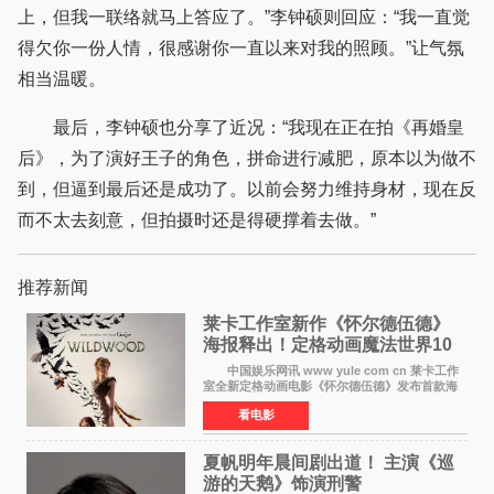
上，但我一联络就马上答应了。”李钟硕则回应：“我一直觉
得欠你一份人情，很感谢你一直以来对我的照顾。”让气氛
相当温暖。
最后，李钟硕也分享了近况：“我现在正在拍《再婚皇
后》，为了演好王子的角色，拼命进行减肥，原本以为做不
到，但逼到最后还是成功了。以前会努力维持身材，现在反
而不太去刻意，但拍摄时还是得硬撑着去做。”
推荐新闻
莱卡工作室新作《怀尔德伍德》
海报释出！定格动画魔法世界10
月开启
中国娱乐网讯 www yule com cn 莱卡工作
室全新定格动画电影《怀尔德伍德》发布首款海
报，女孩为找回弟弟走入黑暗、宏大的林中魔法
看电影
世界，一场关于勇气与亲情的奇幻冒险即将展
开。 本片由特
夏帆明年晨间剧出道！ 主演《巡
游的天鹅》饰演刑警