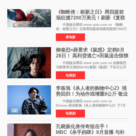
《蜘蛛侠：崭新之日》周四提前
场狂揽7200万美元！刷新《复联
4》保持影史纪录
中国娱乐网讯 www yule com cn 《蜘蛛
侠：崭新之日》北美周四提前场票房粗报7200万
美元，创下影史单片北美提前场票房新纪录——
看电影
此前该纪录由《复仇者联盟4：终局之战》的6000
万美元保持，本
柳俊烈×薛景求《鼠惑》定档8月
28日！ 高利贷逃亡×田鼠追击惊悚
来袭
中国娱乐网讯 www yule com cn 由柳俊烈
与薛景求主演的Netflix新剧《鼠惑》于近日公开
主海报，正式定档8月28日上线。 海报中，柳
电视剧
俊烈与薛景求背对背站立，各自朝向相反方向，
幽暗的色调与
李栋旭《杀人者的购物中心2》强
势回归！为动作戏增重8公斤 敬业
获赞
中国娱乐网讯 www yule com cn
Disney+原创影集《杀人者的购物中心2》于7月
22日正式上线，由男神李栋旭主演的郑进湾以2 0
电视剧
完全体强势回归。该剧第一季曾被《纽约时报》
评选为全球最佳影集之一
孔晓振化身传奇狙击手！
MBC《杀手妈咪》8月首播 与朴