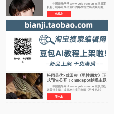
中国娱乐网讯 www yule com cn 女演员夏
帆将于明年迎来出道25周年的首次出演晨间剧。
NHK于8月4日宣布她将出演明年（2027年度）上
电视剧
半期的晨间剧《巡游的天鹅》，饰演与女主角森
田望智饰演的生
松冈茉优×成田凌《男性朋友》正
式预告公开！chilldspot献唱主题
曲​
中国娱乐网讯 www yule com cn 由演员松
冈茉优主演、成田凌共演的电影《男性朋友》
（三岛有纪子执导，11月6日上映）于8月5日公开
看电影
正式视觉图与正式预告片。同时，三人乐队
chilldspot为该片创