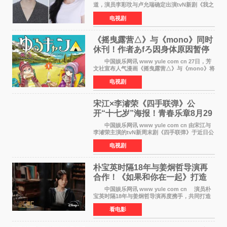
道，演员李彩玟与卢允瑞确定出演tvN新剧《我之
所以决定去死》，分别担任男女主角。该剧预计
电视剧
将于明年播出，引发观众期待。 本剧改编自
NAVER同名人气
《摇曳露营△》与《mono》同时
休刊！作者あfろ因身体原因暂停
双连载
中国娱乐网讯 www yule com cn 27日，芳
文社宣布人气漫画《摇曳露营△》与《mono》将
暂停连载一段时间，原因是漫画家あfろ身体状况
电视剧
不佳。 编辑部表示：一直承蒙各位对
《mono》的喜爱，
宋江×李濬荣《四手联弹》公
开“十七岁”海报！青春乐章8月29
日奏响
中国娱乐网讯 www yule com cn 由宋江与
李濬荣主演的tvN新周末剧《四手联弹》于近日公
开十七岁版海报，以充满青春气息的画面再度点
电视剧
燃观众期待。 海报中，宋江与李濬荣并肩站
在音乐教室的
朴宝英时隔18年与姜炯哲导演再
合作！《如果和你在一起》打造
奇幻浪漫喜剧
中国娱乐网讯 www yule com cn 演员朴
宝英时隔18年与姜炯哲导演再度携手，共同打造
备受期待的浪漫喜剧新作《如果和你在一起》
看电影
（暂定名）。据OSEN报道，朴宝英将出演该片
女主角，自2008年《