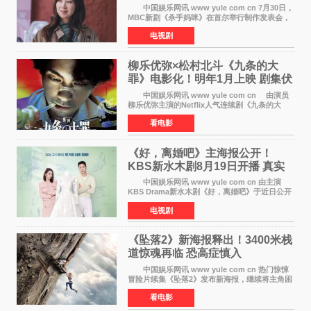
恩斌展开收视对决
中国娱乐网讯 www yule com cn 7月30日，
MBC新剧《杀手妈咪》在首尔举行制作发表会，
主演孔晓振、郑准元、李相二、无真星、崔宇
电视剧
成、李银泉等人一同出席，为新剧宣传造势。这
是孔晓振继《毛骨
柳乐优弥×松村北斗《九条的大
罪》电影化！明年1月上映 剧集伏
笔将全面揭晓
中国娱乐网讯 www yule com cn 由演员
柳乐优弥主演的Netflix人气连续剧《九条的大
罪》正式宣布改编为电影，将于明年1月8日全国
看电影
上映。柳乐优弥与SixTONES松村北斗再度联
手，为观众带来这部
《好，离婚吧》主海报公开！
KBS新水木剧8月19日开播 真实
离婚体验记来袭
中国娱乐网讯 www yule com cn 由主演
KBS Drama新水木剧《好，离婚吧》于近日公开
主海报，正式进入开播倒计时。 海报中，男
电视剧
女主角背对背站立，各自望向不同方向，中央的
空白与冷漠的表情
《坠落2》新海报释出！3400米栈
道惊魂再临 恐高症慎入
中国娱乐网讯 www yule com cn 热门惊悚
冒险片续集《坠落2》发布新海报，继续将主角困
于绝境高处——这一次，是摇摇欲坠的徒步栈
看电影
道。该片将于今年9月2日北美上映，恐高症患者
请提前做好心理