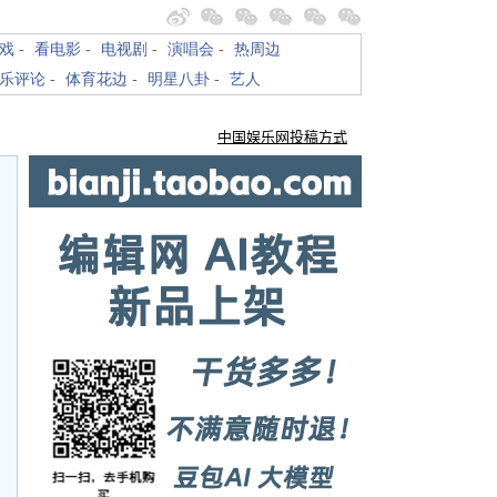
戏
-
看电影
-
电视剧
-
演唱会
-
热周边
乐评论
-
体育花边
-
明星八卦
-
艺人