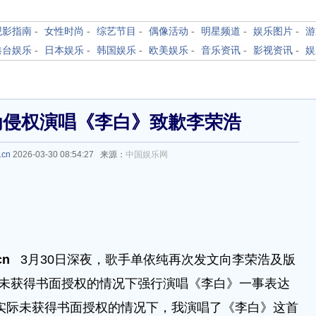
观影指南
-
女性时尚
-
综艺节目
-
偶像活动
-
明星频道
-
娱乐图片
-
游
港台娱乐
-
日本娱乐
-
韩国娱乐
-
欧美娱乐
-
音乐资讯
-
影视资讯
-
娱
为侵权演唱《李白》致歉李荣浩
.cn
2026-03-30 08:54:27 来源：
中国娱乐网
cn
3月30日深夜，歌手单依纯再次发文向李荣浩及版
在未获得书面授权的情况下强行演唱《李白》一事表达
实际未获得书面授权的情况下，我演唱了《李白》这首