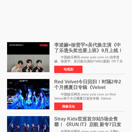
李浚赫×徐贤宇×吴代焕主演《中
了乐透头奖也要上班》9月上线！
TVING先网后台
中国娱乐网讯 www yule com cn 由李浚
赫、徐贤宇、吴代焕主演的TVING新剧《中了乐
透头奖也要上班》定档9月10日播出，随后于9月
电视剧
14日起登陆tvN月火档，实现先网后台双平台播出
模式。 本剧改
Red Velvet今日回归！时隔2年2
个月携夏日专辑《Velvet
Summer》重启完整体活动
中国娱乐网讯 www yule com cn Red
Velvet将于今日携夏日迷你专辑《Velvet
Summer》时隔2年2个月重启完整体活动。这张
偶像活动
于8月3日发行的专辑，主打柔和成熟氛围的夏日
音乐，收录了成员们想着
Stray Kids世巡首尔站5场全售
罄！《RUN IT》启航 新专7日发
行
中国娱乐网讯 www yule com cn 大势K-