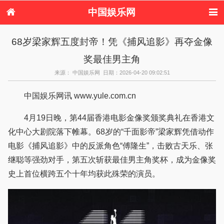
中国娱乐网
首页
新闻
女性
看电影
68岁梁家辉五度封帝！凭《捕风追影》再夺金像
电视剧
演唱会
综艺节目
偶像活动
奖最佳男主角
热周边
来源： 中国娱乐网 日期：2026-04-20 09:02:51
中国娱乐网讯 www.yule.com.cn
4月19日晚，第44届香港电影金像奖颁奖典礼在香港文
化中心大剧院落下帷幕。68岁的“千面影帝”梁家辉凭借动作
电影《捕风追影》中的反派角色“傅隆生”，击败古天乐、张
继聪等强劲对手，第五次斩获最佳男主角奖杯，成为金像奖
史上首位横跨五个十年均获此殊荣的演员。