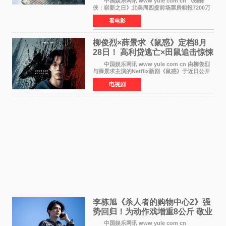
中国娱乐网讯 www yule com cn 《蜘蛛
侠：崭新之日》北美周四提前场票房粗报7200万
美元，创下影史单片北美提前场票房新纪录——
看电影
此前该纪录由《复仇者联盟4：终局之战》的6000
万美元保持，本
柳俊烈×薛景求《鼠惑》定档8月
28日！ 高利贷逃亡×田鼠追击惊悚
来袭
中国娱乐网讯 www yule com cn 由柳俊烈
与薛景求主演的Netflix新剧《鼠惑》于近日公开
主海报，正式定档8月28日上线。 海报中，柳
电视剧
俊烈与薛景求背对背站立，各自朝向相反方向，
幽暗的色调与
李栋旭《杀人者的购物中心2》强
势回归！为动作戏增重8公斤 敬业
获赞
中国娱乐网讯 www yule com cn