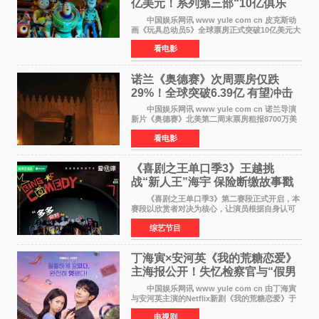
亿美元！系列第三部“10亿俱乐
部”达成
中国娱乐网讯 www yule com cn 皮克斯动
画《玩具总动员5》全球票房正式突破10亿美元大
关。截至上周末，该片全球累计票房已达10 22亿
看电影
美元，其中北美市场贡献4 48亿美元，中国内地
票房达2 82
诺兰《奥德赛》次周票房仅跌
29%！全球突破6.39亿 有望冲击
13亿成诺兰最卖座电影
中国娱乐网讯 www yule com cn 诺兰导演
新片《奥德赛》北美第二周末票房粗报8700万美
元（周五至周日：2600万&rarr;3460万
看电影
&rarr;2640万），较首周1 24亿美元仅下跌29
6%，走势极为强劲，远超
《喜剧之王单口季3》王越挑
战“新人王”海宇 保险断缴故事戳
中生活痛点
《喜剧之王单口季3》第二赛段正式开启，本
赛段以欣赏者对决为核心，让演员根据自身认可
选择对手，在作品碰撞中完成一次喜剧创作者之
综艺节目
间的交流。这里有实力相当的正面对抗，也有老
朋友、老对手之
丁海寅×安河英《我的荒糖恋爱》
主海报公开！失忆检察官与“假男
友”同居罗曼史来
中国娱乐网讯 www yule com cn 由丁海寅
与安河英主演的Netflix新剧《我的荒糖恋爱》于
近日公开主海报，正式进入开播倒计时。 海
电视剧
报中，两人并肩站在充满怀旧气息的九津麦芽村