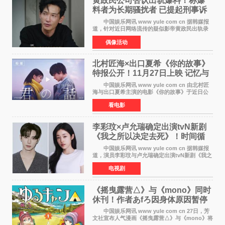
黄政民公司否认出轨爆料！称爆
料者为长期骚扰者 已提起刑事诉
讼
中国娱乐网讯 www yule com cn 据韩媒报
道，针对近日网络流传的疑似影帝黄政民出轨录
音及短信爆料，黄政民所属经纪公司于今日正式
偶像活动
发表声明，明确否认相关传闻。 公司表示，
爆料者是一名长
北村匠海×出口夏希《你的故事》
特报公开！11月27日上映 记忆与
初恋的奇幻交织
中国娱乐网讯 www yule com cn 由北村匠
海与出口夏希主演的电影《你的故事》于近日公
开特报影像，正式定档11月27日上映。 本片
看电影
改编自三秋缒同名小说，编剧由曾执笔《孤独摇
滚！》的吉田惠
李彩玟×卢允瑞确定出演tvN新剧
《我之所以决定去死》！时间循
环青春爱情来袭
中国娱乐网讯 www yule com cn 据韩媒报
道，演员李彩玟与卢允瑞确定出演tvN新剧《我之
所以决定去死》，分别担任男女主角。该剧预计
电视剧
将于明年播出，引发观众期待。 本剧改编自
NAVER同名人气
《摇曳露营△》与《mono》同时
休刊！作者あfろ因身体原因暂停
双连载
中国娱乐网讯 www yule com cn 27日，芳
文社宣布人气漫画《摇曳露营△》与《mono》将