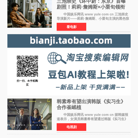
三池崇史《坏中尉：东京》首曝
剧照！莉莉·詹姆斯×小栗旬领衔
黑色惊悚再升级
中国娱乐网讯 www yule com cn 三池崇史
导演新片——莉莉·詹姆斯、小栗旬主演的黑色惊
悚电影《坏中尉：东京》首曝剧照。继阿贝尔·费
看电影
拉拉&times;哈威·凯特尔的1992年《坏中尉》和
沃纳·赫
韩素希有望出演韩版《实习生》
合作崔岷植
中国娱乐网讯 www yule com cn 据韩媒报
道表示，女演员韩素希有望通过韩版《实习生》
回归荧幕，合作前辈演员崔岷植。 根据消息
电视剧
表示，演员韩素希目前已经结束了电视剧《Y计
划》的拍摄工