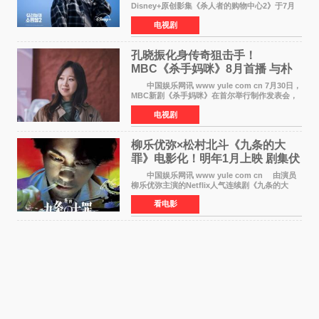
Disney+原创影集《杀人者的购物中心2》于7月
22日正式上线，由男神李栋旭主演的郑进湾以2 0
电视剧
完全体强势回归。该剧第一季曾被《纽约时报》
评选为全球最佳影集之一
孔晓振化身传奇狙击手！
MBC《杀手妈咪》8月首播 与朴
恩斌展开收视对决
中国娱乐网讯 www yule com cn 7月30日，
MBC新剧《杀手妈咪》在首尔举行制作发表会，
主演孔晓振、郑准元、李相二、无真星、崔宇
电视剧
成、李银泉等人一同出席，为新剧宣传造势。这
是孔晓振继《毛骨
柳乐优弥×松村北斗《九条的大
罪》电影化！明年1月上映 剧集伏
笔将全面揭晓
中国娱乐网讯 www yule com cn 由演员
柳乐优弥主演的Netflix人气连续剧《九条的大
罪》正式宣布改编为电影，将于明年1月8日全国
看电影
上映。柳乐优弥与SixTONES松村北斗再度联
手，为观众带来这部