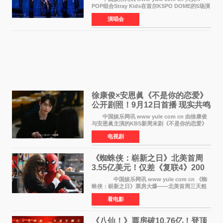
POP组合Stray Kids在首尔KSPO DOME的5场演
唱会全部售罄，为新世界巡演拉开序幕。据所属
演唱会
社JYP娱乐透露，Stray Kids于上月25至26日、
29日及本月1至2日
徐康俊×安恩眞《不是你的恋爱》
公开剧照！9月12日首播 现实共鸣
罗曼史来袭
中国娱乐网讯 www yule com cn 由徐康俊
与安恩眞主演的KBS新周末剧《不是你的恋爱》
于近日公开首波剧照，正式定档9月12日首
电视剧
播。 剧照中，徐康俊与安恩眞并肩而坐，眼
神中流露出复杂而微
《蜘蛛侠：崭新之日》北美首周
3.55亿美元！仅差《复联4》200
万 影史第二全球开画
中国娱乐网讯 www yule com cn 《蜘
蛛侠：崭新之日》票房大爆——北美首周三天粗
报3 55亿美元，仅比影史最高北美开画《复仇者
看电影
联盟4：终局之战》的3 571亿美元少200万出头，
精报调整后仍
《八仙！》票房破10.76亿！登顶