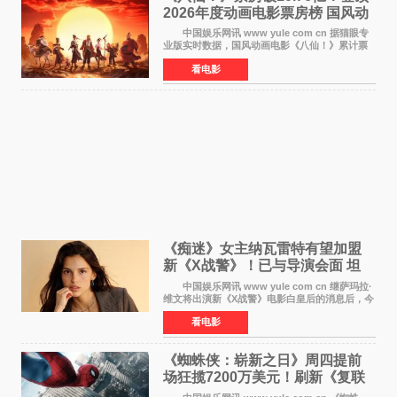
2026年度动画电影票房榜 国风动
画逆袭暑期档
中国娱乐网讯 www yule com cn 据猫眼专
业版实时数据，国风动画电影《八仙！》累计票
房突破10 76亿元，超过《熊出没·年年有熊》，
看电影
暂列2026年度动画影片票房榜冠军。该片自暑期
档登陆院线以
《痴迷》女主纳瓦雷特有望加盟
新《X战警》！已与导演会面 坦
言“魔形女一直很酷”
中国娱乐网讯 www yule com cn 继萨玛拉·
维文将出演新《X战警》电影白皇后的消息后，今
年暑期档大热恐怖片《痴迷》女主角印达·纳瓦雷
看电影
特也有望加盟这部备受瞩目的漫威新作——目前
还处于有
《蜘蛛侠：崭新之日》周四提前
场狂揽7200万美元！刷新《复联
4》保持影史纪录