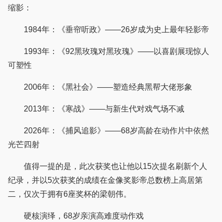
缩影：
1984年：《垂帘听政》——26岁成为史上最年轻影帝
1993年：《92黑玫瑰对黑玫瑰》——以喜剧展现惊人
可塑性
2006年：《黑社会》——塑造经典黑帮大佬形象
2013年：《寒战》——与新生代对戏气场不减
2026年：《捕风追影》——68岁高龄在动作片中依然
光芒四射
值得一提的是，此次获奖也让他以15次提名刷新个人
纪录，并以5次获奖的成绩在金像奖影帝总数榜上高居第
二，仅次于拥有6座奖杯的梁朝伟。
硬核演绎，68岁亲演高难度动作戏