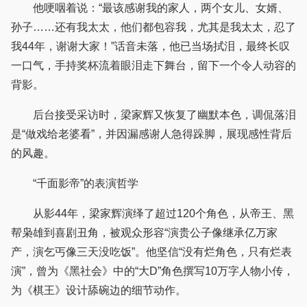
他哽咽着说：“最该感谢我的家人，两个女儿、女婿、
孙子……还有我太太，他们都包容我，尤其是我太太，忍了
我44年，谢谢大家！”话音未落，他已当场拭泪，最终长叹
一口气，手持奖杯流着眼泪走下舞台，留下一个令人动容的
背影。
后台接受采访时，梁家辉又恢复了幽默本色，调侃落泪
是“做戏给老婆看”，并因漏感谢人急得跺脚，展现感性背后
的风趣。
“千面影帝”的表演哲学
从影44年，梁家辉演绎了超过120个角色，从帝王、黑
帮枭雄到喜剧丑角，被观众形容“演贵公子像继承亿万家
产，演乞丐像三天没吃饭”。他坚信“没有烂角色，只有烂表
演”，曾为《黑社会》中的“大D”角色撰写10万字人物小传，
为《棋王》设计舔碗边的细节动作。