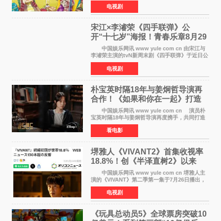
暂停连载一段时间，原因是漫画家あfろ身体状况
电视剧
不佳。 编辑部表示：一直承蒙各位对
《mono》的喜爱，
宋江×李濬荣《四手联弹》公
开“十七岁”海报！青春乐章8月29
日奏响
中国娱乐网讯 www yule com cn 由宋江与
李濬荣主演的tvN新周末剧《四手联弹》于近日公
开十七岁版海报，以充满青春气息的画面再度点
电视剧
燃观众期待。 海报中，宋江与李濬荣并肩站
在音乐教室的
朴宝英时隔18年与姜炯哲导演再
合作！《如果和你在一起》打造
奇幻浪漫喜剧
中国娱乐网讯 www yule com cn 演员朴
宝英时隔18年与姜炯哲导演再度携手，共同打造
备受期待的浪漫喜剧新作《如果和你在一起》
看电影
（暂定名）。据OSEN报道，朴宝英将出演该片
女主角，自2008年《
堺雅人《VIVANT2》首集收视率
18.8%！创《半泽直树2》以来
TBS周日剧场最高开局
中国娱乐网讯 www yule com cn 堺雅人主
演的《VIVANT》第二季第一集于7月26日播出，
首集收视率高达18 8%，成为自2020年《半泽直
电视剧
树2》首集22%以来，TBS周日剧场最高开播收视
纪录。 考虑到
《玩具总动员5》全球票房突破10