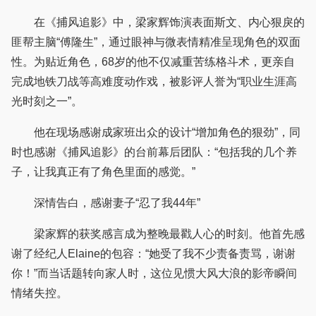
在《捕风追影》中，梁家辉饰演表面斯文、内心狠戾的
匪帮主脑“傅隆生”，通过眼神与微表情精准呈现角色的双面
性。为贴近角色，68岁的他不仅减重苦练格斗术，更亲自
完成地铁刀战等高难度动作戏，被影评人誉为“职业生涯高
光时刻之一”。
他在现场感谢成家班出众的设计“增加角色的狠劲”，同
时也感谢《捕风追影》的台前幕后团队：“包括我的几个养
子，让我真正有了角色里面的感觉。”
深情告白，感谢妻子“忍了我44年”
梁家辉的获奖感言成为整晚最戳人心的时刻。他首先感
谢了经纪人Elaine的包容：“她受了我不少责备责骂，谢谢
你！”而当话题转向家人时，这位见惯大风大浪的影帝瞬间
情绪失控。