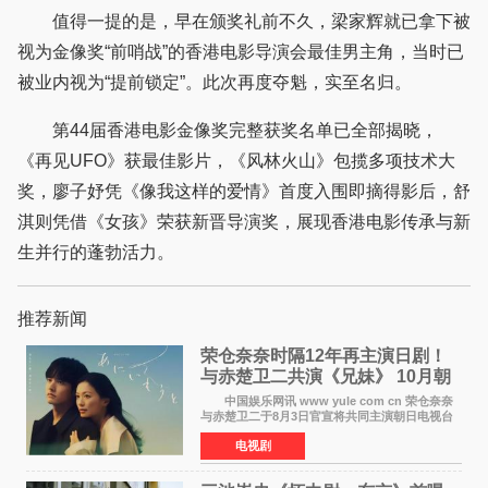
值得一提的是，早在颁奖礼前不久，梁家辉就已拿下被
视为金像奖“前哨战”的香港电影导演会最佳男主角，当时已
被业内视为“提前锁定”。此次再度夺魁，实至名归。
第44届香港电影金像奖完整获奖名单已全部揭晓，
《再见UFO》获最佳影片，《风林火山》包揽多项技术大
奖，廖子妤凭《像我这样的爱情》首度入围即摘得影后，舒
淇则凭借《女孩》荣获新晋导演奖，展现香港电影传承与新
生并行的蓬勃活力。
推荐新闻
荣仓奈奈时隔12年再主演日剧！
与赤楚卫二共演《兄妹》 10月朝
日新档开播
中国娱乐网讯 www yule com cn 荣仓奈奈
与赤楚卫二于8月3日官宣将共同主演朝日电视台
日剧《兄妹》（10月开播，每周六晚10点播
电视剧
出）。这也是荣仓奈奈继TBS剧集《为了N》之
后，暌违12年再度担