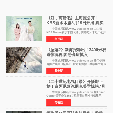
《好，离婚吧》主海报公开！
KBS新水木剧8月19日开播 真实
离婚体验记来袭
中国娱乐网讯 www yule com cn 由主演
KBS Drama新水木剧《好，离婚吧》于近日公开
主海报，正式进入开播倒计时。 海报中，男
电视剧
女主角背对背站立，各自望向不同方向，中央的
空白与冷漠的表情
《坠落2》新海报释出！3400米栈
道惊魂再临 恐高症慎入
中国娱乐网讯 www yule com cn 热门惊悚
冒险片续集《坠落2》发布新海报，继续将主角困
于绝境高处——这一次，是摇摇欲坠的徒步栈
看电影
道。该片将于今年9月2日北美上映，恐高症患者
请提前做好心理
《二十世纪电气目录》开播即上
榜！京阿尼蒸汽朋克美学惊艳7月
新番季
中国娱乐网讯 www yule com cn 据Anime
Corner等平台发布的7月新番首周排行榜显示，
由京都动画制作的《二十世纪电气目录》在多个
电视剧
榜单中表现亮眼，位列AniLab全球TOP10第十
名。该剧改编自结