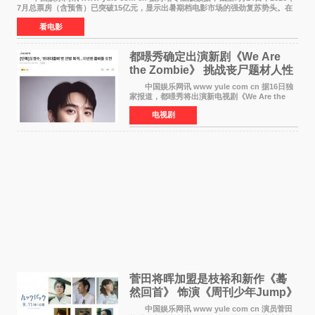
7月总票房（含预售）已突破15亿元，显示出暑期档电影市场的强劲复苏势头。在
众多上映影片中，《功夫女足》《小黄人与大
看电影
都暻秀确定出演新剧《We Are
the Zombie》 挑战丧尸题材人性
喜剧
中国娱乐网讯 www yule com cn 据16日独
家报道，都暻秀将出演新电视剧《We Are the
Zombie》，在剧中饰演主演金仁钟一角，挑战与
电视剧
以往丧尸题材截然不同的人性喜剧。 新剧
《We Are t
菅田将晖加盟是枝裕和新作《蓦
然回首》 饰演《周刊少年Jump》
编辑
中国娱乐网讯 www yule com cn 演员菅田