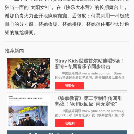
独当一面的"太阳女神"。在《快乐大本营》的长期舞台上，
谢娜负责火力全开地疯疯癫癫、丢包袱；何炅则用一种极致
耐心的分寸感，替她收场、替她接梗、替她挡住那些太过逾
矩的尴尬瞬间。
推荐新闻
Stray Kids世巡首尔站连唱5场！
新专+专属音乐节同步出击
中国娱乐网讯 www yule com cn Stray
Kids将通过全新世界巡演、新专辑以及以组合名
义打造的专属音乐节等一系列全球活动，开启事
演唱会
业发展的全新篇章。 Stray Kids将于7月25日
至26日、29日
《铁拳教育》第二季制作传闻引
热议！Netflix回应“尚无定论”
中国娱乐网讯 www yule com cn Netflix方
面于21日对《体育京乡》就《铁拳教育》第二季
制作传闻划清界限，表示尚无定论。然而，业界
电视剧
却有传闻称已就《铁拳教育》第二季的制作展开
了讨论——《