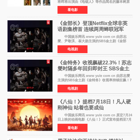
将晖将出演由《电锯人》等作品闻名的藤本树原
作漫画改编的电影《蓦然回首》（是枝裕和导
看电影
演）。菅田饰演的角色是初中时代两位主人公带
着完成的作品前去
《金部长》登顶Netflix全球非英
语剧集榜首 连续两周蝉联冠军
中国娱乐网讯 www yule com cn 由苏志
燮、尹敬淏、崔大勋主演的SBS金土剧《金部
长》持续席卷全球，收获海内外观众热烈反
电视剧
响。 15日，据Netflix官方排行榜网站Tudum
公布的数据，SBS金土剧《
《金特务》收视飙破22.3%！苏志
燮时隔多年回归即封王 SBS金土
剧新纪录诞生
中国娱乐网讯 www yule com cn 由苏志燮
主演的SBS金土剧《金特务》收视率持续狂飙！7
月11日播出的第6集全国平均收视率高达22 3%，
电视剧
瞬间最高更冲上26 4%，不仅再度刷新自身纪
录，更稳坐同时段
《八仙！》提档7月18日！凡人硬
刚神仙 站着也要成仙
中国娱乐网讯 www yule com cn 原定7月24
日上映的动画电影《八仙！》正式宣布提档至7月
18日。这部国风动画大片将八仙过海，各显神通
看电影
这句刻在国人DNA里的俗语玩出了新花样——影
片讲述凡人