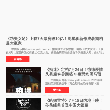
《功夫女足》上映7天票房破10亿！周星驰新作成暑期档
最大赢家
中国娱乐网讯 www yule com cn 据猫眼专业版数据，电影《功夫女足》上映
仅7天，总票房正式突破10亿元大关。这部由周星驰自编自导的喜剧大片，自7月11
日公映以来便展现出惊人的市场统治力。
看电影
《痴迷》定档7月24日！惊悚爱情
风暴席卷暑期档 年度恐怖黑马预
定
中国娱乐网讯 www yule com cn 2026年暑
期档又添重磅选手！万众期待的恐怖电影《痴
迷》今日正式官宣定档，将于7月24日登陆内地各
看电影
大院线。这部被业内专家誉为新世代爆款恐怖电
影的作品，将为
《哈姆雷特》7月18日内地上映！
莎翁经典首登中国大银幕