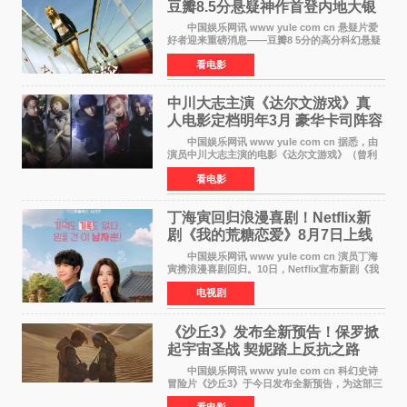
豆瓣8.5分悬疑神作首登内地大银
幕
中国娱乐网讯 www yule com cn 悬疑片爱
好者迎来重磅消息——豆瓣8 5分的高分科幻悬疑
电影《恐怖游轮》正式宣布定档7月17日在内地上
看电影
映。这部由英国导演克里斯托弗·史密斯执导、惊
悚片女王梅
中川大志主演《达尔文游戏》真
人电影定档明年3月 豪华卡司阵容
公开
中国娱乐网讯 www yule com cn 据悉，由
演员中川大志主演的电影《达尔文游戏》（曾利
文彦执导）将于明年3月12日上映，该消息于7月9
看电影
日公布。 本片为累计发行量突破1000万册的
同名漫画的真
丁海寅回归浪漫喜剧！Netflix新
剧《我的荒糖恋爱》8月7日上线
中国娱乐网讯 www yule com cn 演员丁海
寅携浪漫喜剧回归。10日，Netflix宣布新剧《我
的荒糖恋爱》将于下月7日上线。 《我的荒糖
电视剧
恋爱》是一部浪漫喜剧，讲述患上失忆症的检察
官高恩彩与
《沙丘3》发布全新预告！保罗掀
起宇宙圣战 契妮踏上反抗之路
中国娱乐网讯 www yule com cn 科幻史诗
冒险片《沙丘3》于今日发布全新预告，为这部三
部曲最终章揭开神秘面纱。预告中展现了17年过