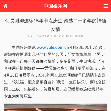
中国娱乐网
首页
新闻
女性
看电影
何炅谢娜连续15年卡点庆生 跨越二十多年的神仙
电视剧
演唱会
综艺节目
偶像活动
友情
热周边
来源： 中国娱乐网 日期：2026-04-29 08:38:06
中国娱乐网讯
www.yule.com.cn
4月28日晚上7点多，
谢娜在微博晒出几张与何炅的合照，配文简简单单："炅，
和你在一起每一天都娜么快乐，多多见面，生日快乐。“谐
音梗用得恰到好处——“爱炅娜么多”。翻开更早的细节，在
4月28日凌晨零点，细心的网友就发现谢娜早已悄悄卡点送
过一轮祝福，配文是更直白的"我炅，生日快乐”。两张合照
同步上线，头挨着头，笑容灿烂。这已经是她连续第15年
卡点为何炅庆生。