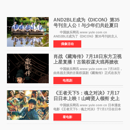
AND2BLE成为《DICON》第35
号刊主人公！与少年们共赴夏日
之约
中国娱乐网讯 www yule com cn
AND2BLE成为了《DICON》第35号刊的主人
公，本期标题为And The Summer。作为出道后
偶像活动
首次担任杂志画报主角的完整体，AND2BLE用清
澈的少年感与全新的夏天相遇了
肖战《藏海传》7月18日东方卫视
上星复播！古装权谋大戏再掀收
视热潮
中国娱乐网讯 www yule com cn 7月18日，
由肖战主演的古装权谋剧《藏海传》正式在东方
卫视上星复播，引发广泛关注。该剧此前已在网
电视剧
络平台播出，凭借精良制作和紧凑剧情收获不俗
口碑，此次上
《王者天下5：魂之对决》7月17
日日本上映！山崎贤人领衔 史上
最大“函谷关防卫战”
中国娱乐网讯 www yule com cn 日本漫改
电影《王者天下5：魂之对决》于7月17日在日本
全国上映。这部由佐藤信介执导、山崎贤人主演
看电影
的历史动作片，改编自原泰久同名人气漫画，继
续讲述信和漂