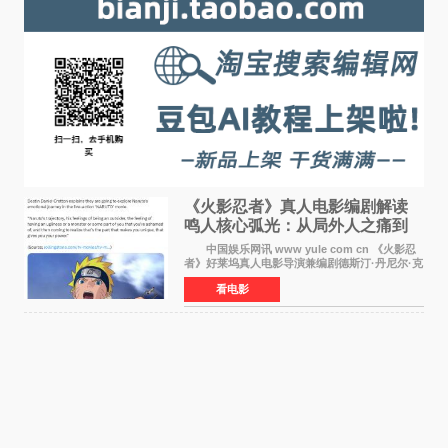
《火影忍者》真人电影编剧解读
鸣人核心弧光：从局外人之痛到
自我觉醒
中国娱乐网讯 www yule com cn 《火影忍
者》好莱坞真人电影导演兼编剧德斯汀·丹尼尔·克
雷顿近日在采访中分享了对主角鸣人成长弧光的
看电影
理解，透露电影将深入探索鸣人作为局外人的情
感历程。