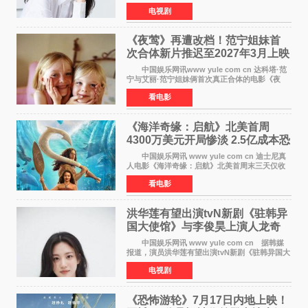
洪末琴》女主角，引发观众期待。 李宝英在
电视剧
剧中饰演家庭法院家事调查官洪末琴一角——即
使在极限状况
《夜莺》再遭改档！范宁姐妹首
次合体新片推迟至2027年3月上映
中国娱乐网讯www yule com cn 达科塔·范
宁与艾丽·范宁姐妹俩首次真正合体的电影《夜
莺》再度改档，从原定的2027年2月12日推迟至
看电影
同年3月19日北美上映，片方希望借此利用春假档
期争取更多年轻
《海洋奇缘：启航》北美首周
4300万美元开局惨淡 2.5亿成本恐
巨亏1亿
中国娱乐网讯 www yule com cn 迪士尼真
人电影《海洋奇缘：启航》北美首周末三天仅收
4300万美元（开画3827馆），中国内地首周票房
看电影
仅840万元人民币，全球开画票房约9500万美
元，远低于业内
洪华莲有望出演tvN新剧《驻韩异
国大使馆》与李俊昊上演人龙奇
幻罗曼史
中国娱乐网讯 www yule com cn 据韩媒
报道，演员洪华莲有望出演tvN新剧《驻韩异国大
使馆》女主角，与李俊昊合作，引发观众期
电视剧
待。 该剧讲述了一位因管理驻韩异国大使馆
（负责管理居住在大
《恐怖游轮》7月17日内地上映！