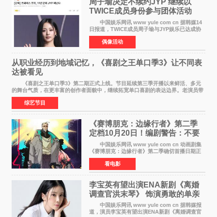
周子瑜决定不续约JYP 继续以
TWICE成员身份参与团体活动
中国娱乐网讯 www yule com cn 据韩媒14
日报道，TWICE成员周子瑜与JYP娱乐已达成协
议，不再续签个人专属合约，但她将继续参与
偶像活动
TWICE的完整团体活动。 周子瑜于2015年通
过生存节目《SIXTE
从职业经历到地域记忆，《喜剧之王单口季3》让不同表
达被看见
《喜剧之王单口季3》第二期正式上线。节目延续第三季开播以来鲜活、多元
的舞台气质，在更丰富的创作者面貌中，继续拓宽单口喜剧的表达边界。老演员带
着更加成熟的文本与舞台掌控回归，新面孔则
综艺节目
《赛博朋克：边缘行者》第二季
定档10月20日！编剧警告：不要
对角色投入太深
中国娱乐网讯 www yule com cn 动画剧集
《赛博朋克：边缘行者》第二季确切首播日期正
式敲定——将于10月20日在Netflix全球上线。此
看电影
前，Netflix韩国官方账号曾短暂出现这一日期信
息，随后迅
李宝英有望出演ENA新剧《离婚
调查官洪末琴》 饰演勇敢的单亲
妈妈家事调查官
中国娱乐网讯 www yule com cn 据韩媒报
道，演员李宝英有望出演ENA新剧《离婚调查官