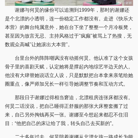
谢娜与何炅的缘份可以追溯到1999年，那时的谢娜还
是个北漂的小透明，连一份稳定工作都没有。走进《快乐大
本营》的舞台纯属意外，她在台下坐了整整一个月冷板凳，
甚至因为放言无忌、主持风格过于"疯癫"被骂上了热搜，无
数观众高喊"让她滚出大本营"。
台里台外的阵阵嘲讽没有动摇何炅。他认准了这个女孩
骨子里的喜剧天赋，认定她将是撑起内地综艺半边天的人。
他没有大肆替她说话立人设，只是默默把台本拿来亲笔给她
圈重点，像严师加兄长一样引导她调整节奏和互动方式。
那段日子谢娜过得相当窘迫，北漂租房连张床都没有。
何炅二话没说，把自己睡得正舒服的那张大床整套搬了过
来，自己另外掏钱再买一张。谢娜至今想起来都忍不住泪
目：“他把自己的床让给了我，转头自己去买新的”。
二十多年过去，何炅陪着谢娜从北漂女孩一路成长为能