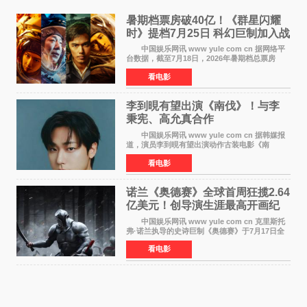
暑期档票房破40亿！《群星闪耀
时》提档7月25日 科幻巨制加入战
局
中国娱乐网讯 www yule com cn 据网络平
台数据，截至7月18日，2026年暑期档总票房
（含预售）已正式突破40亿元大关，年度总票房
看电影
也随之逼近197亿元。超百部中外佳片同台竞技，
点燃了盛夏的电
李到晛有望出演《南伐》！与李
秉宪、高允真合作
中国娱乐网讯 www yule com cn 据韩媒报
道，演员李到晛有望出演动作古装电影《南
伐》，与李秉宪、高允真合作，引发关注。
看电影
该片为动作古装片，讲述朝鲜初期，为了解救被
倭寇绑走的俘虏，9
诺兰《奥德赛》全球首周狂揽2.64
亿美元！创导演生涯最高开画纪
录
中国娱乐网讯 www yule com cn 克里斯托
弗·诺兰执导的史诗巨制《奥德赛》于7月17日全
球上映，首周末票房表现远超预期——北美首周
看电影
三天粗报1 245亿美元（开画3919馆），全球首周
2 641亿美元