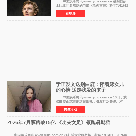
中国娱乐网讯 www yule com cn 改编自莎
士比亚同名戏剧的电影《哈姆雷特》将于7月18日
在中国内地上映。这部跨越四百年的文学经典被
看电影
搬上大银幕，为观众带来一场视觉与听觉的双重
盛宴。 《
于正发文送别白鹿：怀着嫁女儿
的心情 送走我爱的孩子
中国娱乐网讯 www yule com cn 16日，演
员白鹿正式告别欢娱影视，引发广泛关注。对
此，欢娱影视创始人于正在社交平台发文回应，
偶像活动
字里行间流露不舍与祝福。 于正透露，以前
每次有演员到期不
2026年7月票房破15亿 《功夫女足》领跑暑期档
中国娱乐网讯 www yule com cn 据灯塔专业版数据，截至7月14日，2026年