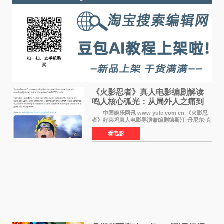
《火影忍者》真人电影编剧解读
鸣人核心弧光：从局外人之痛到
自我觉醒
中国娱乐网讯 www yule com cn 《火影忍
者》好莱坞真人电影导演兼编剧德斯汀·丹尼尔·克
雷顿近日在采访中分享了对主角鸣人成长弧光的
看电影
理解，透露电影将深入探索鸣人作为局外人的情
感历程。