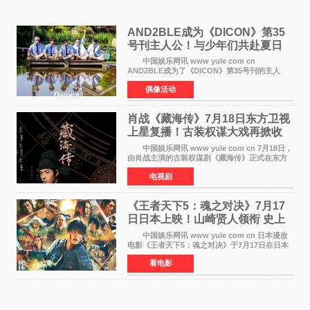
AND2BLE成为《DICON》第35
号刊主人公！与少年们共赴夏日
之约
中国娱乐网讯 www yule com cn
AND2BLE成为了《DICON》第35号刊的主人
公，本期标题为And The Summer。作为出道后
偶像活动
首次担任杂志画报主角的完整体，AND2BLE用清
澈的少年感与全新的夏天相遇了
肖战《藏海传》7月18日东方卫视
上星复播！古装权谋大戏再掀收
视热潮
中国娱乐网讯 www yule com cn 7月18日，
由肖战主演的古装权谋剧《藏海传》正式在东方
卫视上星复播，引发广泛关注。该剧此前已在网
电视剧
络平台播出，凭借精良制作和紧凑剧情收获不俗
口碑，此次上
《王者天下5：魂之对决》7月17
日日本上映！山崎贤人领衔 史上
最大“函谷关防卫战”
中国娱乐网讯 www yule com cn 日本漫改
电影《王者天下5：魂之对决》于7月17日在日本
全国上映。这部由佐藤信介执导、山崎贤人主演
看电影
的历史动作片，改编自原泰久同名人气漫画，继
续讲述信和漂