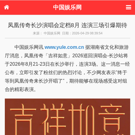
中国娱乐网
首页
新闻
女性
看电影
凤凰传奇长沙演唱会定档8月 连演三场引爆期待
电视剧
演唱会
综艺节目
偶像活动
来源： 中国娱乐网 日期：2026-04-29 08:39:54
热周边
中国娱乐网讯
www.yule.com.cn
据湖南省文化和旅游
厅消息，凤凰传奇「吉祥如意」2026巡回演唱会-长沙站将
于2026年8月21-23日在长沙举行，连演3场。这一消息一经
公布，立即引发了粉丝们的热烈讨论，不少网友表示"终于
等到凤凰传奇来长沙开唱了"，期待能够在现场感受这对组
合的精彩表演。