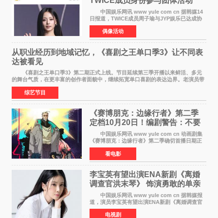
TWICE成员身份参与团体活动
中国娱乐网讯 www yule com cn 据韩媒14
日报道，TWICE成员周子瑜与JYP娱乐已达成协
议，不再续签个人专属合约，但她将继续参与
偶像活动
TWICE的完整团体活动。 周子瑜于2015年通
过生存节目《SIXTE
从职业经历到地域记忆，《喜剧之王单口季3》让不同表
达被看见
《喜剧之王单口季3》第二期正式上线。节目延续第三季开播以来鲜活、多元
的舞台气质，在更丰富的创作者面貌中，继续拓宽单口喜剧的表达边界。老演员带
着更加成熟的文本与舞台掌控回归，新面孔则
综艺节目
《赛博朋克：边缘行者》第二季
定档10月20日！编剧警告：不要
对角色投入太深
中国娱乐网讯 www yule com cn 动画剧集
《赛博朋克：边缘行者》第二季确切首播日期正
式敲定——将于10月20日在Netflix全球上线。此
看电影
前，Netflix韩国官方账号曾短暂出现这一日期信
息，随后迅
李宝英有望出演ENA新剧《离婚
调查官洪末琴》 饰演勇敢的单亲
妈妈家事调查官
中国娱乐网讯 www yule com cn 据韩媒报
道，演员李宝英有望出演ENA新剧《离婚调查官
洪末琴》女主角，引发观众期待。 李宝英在
电视剧
剧中饰演家庭法院家事调查官洪末琴一角——即