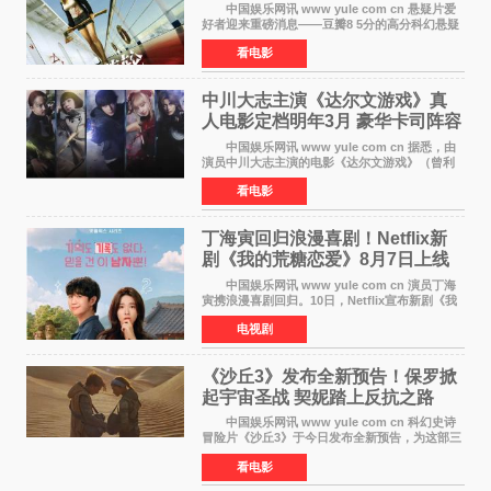
幕
中国娱乐网讯 www yule com cn 悬疑片爱
好者迎来重磅消息——豆瓣8 5分的高分科幻悬疑
电影《恐怖游轮》正式宣布定档7月17日在内地上
看电影
映。这部由英国导演克里斯托弗·史密斯执导、惊
悚片女王梅
中川大志主演《达尔文游戏》真
人电影定档明年3月 豪华卡司阵容
公开
中国娱乐网讯 www yule com cn 据悉，由
演员中川大志主演的电影《达尔文游戏》（曾利
文彦执导）将于明年3月12日上映，该消息于7月9
看电影
日公布。 本片为累计发行量突破1000万册的
同名漫画的真
丁海寅回归浪漫喜剧！Netflix新
剧《我的荒糖恋爱》8月7日上线
中国娱乐网讯 www yule com cn 演员丁海
寅携浪漫喜剧回归。10日，Netflix宣布新剧《我
的荒糖恋爱》将于下月7日上线。 《我的荒糖
电视剧
恋爱》是一部浪漫喜剧，讲述患上失忆症的检察
官高恩彩与
《沙丘3》发布全新预告！保罗掀
起宇宙圣战 契妮踏上反抗之路
中国娱乐网讯 www yule com cn 科幻史诗
冒险片《沙丘3》于今日发布全新预告，为这部三
部曲最终章揭开神秘面纱。预告中展现了17年过
看电影
去后，保罗·厄崔迪以穆阿迪布之名登基称帝，发
动了一场