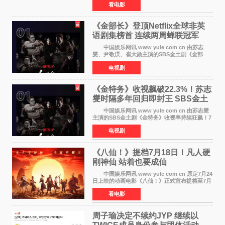
看电影
演）。菅田饰演的角色是初中时代两位主人公带
着完成的作品前去
《金部长》登顶Netflix全球非英
语剧集榜首 连续两周蝉联冠军
中国娱乐网讯 www yule com cn 由苏志
燮、尹敬淏、崔大勋主演的SBS金土剧《金部
长》持续席卷全球，收获海内外观众热烈反
电视剧
响。 15日，据Netflix官方排行榜网站Tudum
公布的数据，SBS金土剧《
《金特务》收视飙破22.3%！苏志
燮时隔多年回归即封王 SBS金土
剧新纪录诞生
中国娱乐网讯 www yule com cn 由苏志燮
主演的SBS金土剧《金特务》收视率持续狂飙！7
月11日播出的第6集全国平均收视率高达22 3%，
电视剧
瞬间最高更冲上26 4%，不仅再度刷新自身纪
录，更稳坐同时段
《八仙！》提档7月18日！凡人硬
刚神仙 站着也要成仙
中国娱乐网讯 www yule com cn 原定7月24
日上映的动画电影《八仙！》正式宣布提档至7月
18日。这部国风动画大片将八仙过海，各显神通
看电影
这句刻在国人DNA里的俗语玩出了新花样——影
片讲述凡人
周子瑜决定不续约JYP 继续以