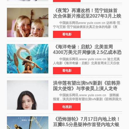
使在极限状况
《夜莺》再遭改档！范宁姐妹首
次合体新片推迟至2027年3月上映
中国娱乐网讯www yule com cn 达科塔·范
宁与艾丽·范宁姐妹俩首次真正合体的电影《夜
莺》再度改档，从原定的2027年2月12日推迟至
看电影
同年3月19日北美上映，片方希望借此利用春假档
期争取更多年轻
《海洋奇缘：启航》北美首周
4300万美元开局惨淡 2.5亿成本恐
巨亏1亿
中国娱乐网讯 www yule com cn 迪士尼真
人电影《海洋奇缘：启航》北美首周末三天仅收
4300万美元（开画3827馆），中国内地首周票房
看电影
仅840万元人民币，全球开画票房约9500万美
元，远低于业内
洪华莲有望出演tvN新剧《驻韩异
国大使馆》与李俊昊上演人龙奇
幻罗曼史
中国娱乐网讯 www yule com cn 据韩媒
报道，演员洪华莲有望出演tvN新剧《驻韩异国大
使馆》女主角，与李俊昊合作，引发观众期
电视剧
待。 该剧讲述了一位因管理驻韩异国大使馆
（负责管理居住在大
《恐怖游轮》7月17日内地上映！
豆瓣8.5分悬疑神作首登内地大银