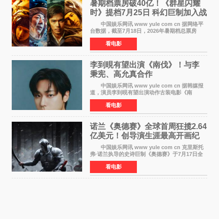
暑期档票房破40亿！《群星闪耀
时》提档7月25日 科幻巨制加入战
局
中国娱乐网讯 www yule com cn 据网络平
台数据，截至7月18日，2026年暑期档总票房
（含预售）已正式突破40亿元大关，年度总票房
看电影
也随之逼近197亿元。超百部中外佳片同台竞技，
点燃了盛夏的电
李到晛有望出演《南伐》！与李
秉宪、高允真合作
中国娱乐网讯 www yule com cn 据韩媒报
道，演员李到晛有望出演动作古装电影《南
伐》，与李秉宪、高允真合作，引发关注。
看电影
该片为动作古装片，讲述朝鲜初期，为了解救被
倭寇绑走的俘虏，9
诺兰《奥德赛》全球首周狂揽2.64
亿美元！创导演生涯最高开画纪
录
中国娱乐网讯 www yule com cn 克里斯托
弗·诺兰执导的史诗巨制《奥德赛》于7月17日全
球上映，首周末票房表现远超预期——北美首周
看电影
三天粗报1 245亿美元（开画3919馆），全球首周
2 641亿美元