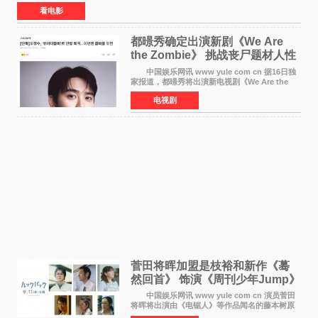
众多上映影片中，《功夫女足》《小黄人与大
看电影
都暻秀确定出演新剧《We Are
the Zombie》 挑战丧尸题材人性
喜剧
中国娱乐网讯 www yule com cn 据16日独
家报道，都暻秀将出演新电视剧《We Are the
Zombie》，在剧中饰演主演金仁钟一角，挑战与
电视剧
以往丧尸题材截然不同的人性喜剧。 新剧
《We Are t
菅田将晖加盟是枝裕和新作《蓦
然回首》 饰演《周刊少年Jump》
编辑
中国娱乐网讯 www yule com cn 演员菅田
将晖将出演由《电锯人》等作品闻名的藤本树原
作漫画改编的电影《蓦然回首》（是枝裕和导