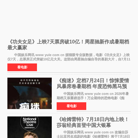
《功夫女足》上映7天票房破10亿！周星驰新作成暑期档
最大赢家
中国娱乐网讯 www yule com cn 据猫眼专业版数据，电影《功夫女足》上映
仅7天，总票房正式突破10亿元大关。这部由周星驰自编自导的喜剧大片，自7月11
日公映以来便展现出惊人的市场统治力。
看电影
《痴迷》定档7月24日！惊悚爱情
风暴席卷暑期档 年度恐怖黑马预
定
中国娱乐网讯 www yule com cn 2026年暑
期档又添重磅选手！万众期待的恐怖电影《痴
迷》今日正式官宣定档，将于7月24日登陆内地各
看电影
大院线。这部被业内专家誉为新世代爆款恐怖电
影的作品，将为
《哈姆雷特》7月18日内地上映！
莎翁经典首登中国大银幕
中国娱乐网讯 www yule com cn 改编自莎
士比亚同名戏剧的电影《哈姆雷特》将于7月18日