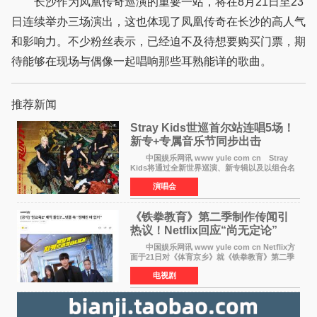
长沙作为凤凰传奇巡演的重要一站，将在8月21日至23
日连续举办三场演出，这也体现了凤凰传奇在长沙的高人气
和影响力。不少粉丝表示，已经迫不及待想要购买门票，期
待能够在现场与偶像一起唱响那些耳熟能详的歌曲。
推荐新闻
Stray Kids世巡首尔站连唱5场！
新专+专属音乐节同步出击
中国娱乐网讯 www yule com cn Stray
Kids将通过全新世界巡演、新专辑以及以组合名
义打造的专属音乐节等一系列全球活动，开启事
演唱会
业发展的全新篇章。 Stray Kids将于7月25日
至26日、29日
《铁拳教育》第二季制作传闻引
热议！Netflix回应“尚无定论”
中国娱乐网讯 www yule com cn Netflix方
面于21日对《体育京乡》就《铁拳教育》第二季
制作传闻划清界限，表示尚无定论。然而，业界
电视剧
却有传闻称已就《铁拳教育》第二季的制作展开
了讨论——《