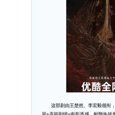
这部剧由王楚然、李宏毅领衔，闫
容+高能剧情+电影质感，刚预热就