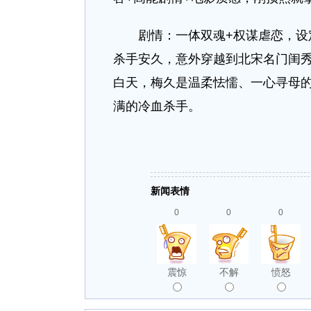
剧情：一体双魂+权谋虐恋，设定
杀手安久，意外穿越到北宋名门闺
白天，梅久是温柔怯懦、一心寻母
满的冷血杀手。
新闻表情
0
0
0
震惊
不解
愤怒