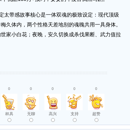
太带感故事核心是一体双魂的极致设定：现代顶级
秀梅久体内，两个性格天差地别的魂魄共用一具身体。
的世家小白花；夜晚，安久切换成杀伐果断、武力值拉
0
0
0
0
0
杯具
无聊
高兴
支持
超赞