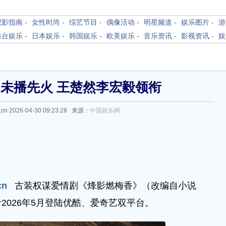
观影指南
-
女性时尚
-
综艺节目
-
偶像活动
-
明星频道
-
娱乐图片
-
游
港台娱乐
-
日本娱乐
-
韩国娱乐
-
欧美娱乐
-
音乐资讯
-
影视资讯
-
娱
未播先火 王楚然李宏毅领衔
.cn
2026-04-30 09:23:28 来源：
中国娱乐网
cn
古装权谋爱情剧《烽影燃梅香》（改编自小说
2026年5月登陆优酷、爱奇艺双平台。