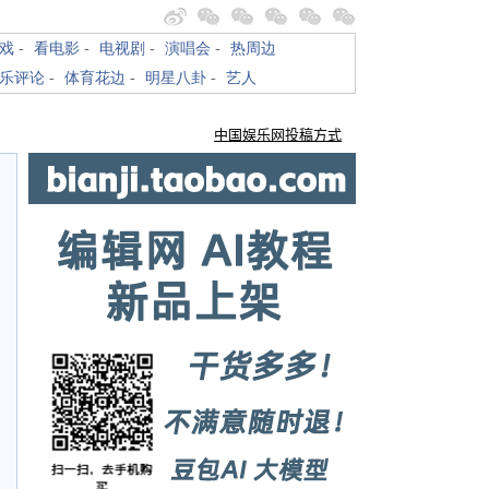
戏
-
看电影
-
电视剧
-
演唱会
-
热周边
乐评论
-
体育花边
-
明星八卦
-
艺人