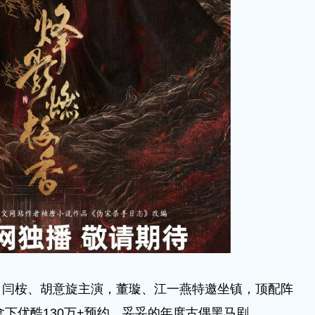
桉、胡意旋主演，董璇、江一燕特邀坐镇，顶配阵
拿下优酷130万+预约，妥妥的年度古偶黑马剧。