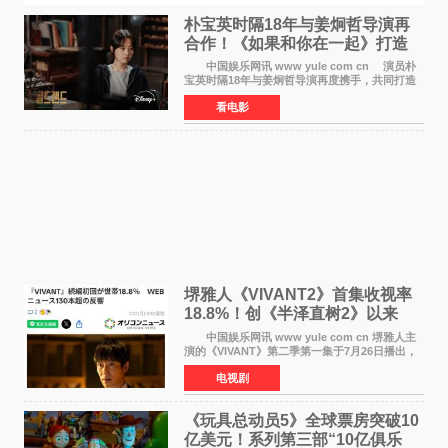
朴宝英时隔18年与姜炯哲导演再
合作！《如果和你在一起》打造
奇幻浪漫喜剧
中国娱乐网讯 www yule com cn 演员朴
宝英时隔18年与姜炯哲导演再度携手，共同打造
备受期待的浪漫喜剧新作《如果和你在一起》
看电影
（暂定名）。据OSEN报道，朴宝英将出演该片
女主角，自2008年《
堺雅人《VIVANT2》首集收视率
18.8%！创《半泽直树2》以来
TBS周日剧场最高开局
中国娱乐网讯 www yule com cn 堺雅人主
演的《VIVANT》第二季第一集于7月26日播出，
首集收视率高达18 8%，成为自2020年《半泽直
电视剧
树2》首集22%以来，TBS周日剧场最高开播收视
纪录。 考虑到
《玩具总动员5》全球票房突破10
亿美元！系列第三部“10亿俱乐