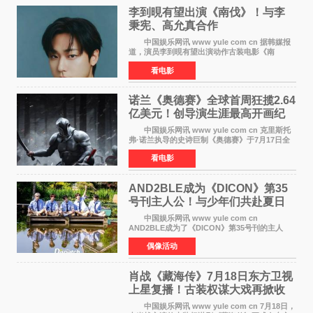
李到晛有望出演《南伐》！与李
秉宪、高允真合作
中国娱乐网讯 www yule com cn 据韩媒报
道，演员李到晛有望出演动作古装电影《南
伐》，与李秉宪、高允真合作，引发关注。
看电影
该片为动作古装片，讲述朝鲜初期，为了解救被
倭寇绑走的俘虏，9
诺兰《奥德赛》全球首周狂揽2.64
亿美元！创导演生涯最高开画纪
录
中国娱乐网讯 www yule com cn 克里斯托
弗·诺兰执导的史诗巨制《奥德赛》于7月17日全
球上映，首周末票房表现远超预期——北美首周
看电影
三天粗报1 245亿美元（开画3919馆），全球首周
2 641亿美元
AND2BLE成为《DICON》第35
号刊主人公！与少年们共赴夏日
之约
中国娱乐网讯 www yule com cn
AND2BLE成为了《DICON》第35号刊的主人
公，本期标题为And The Summer。作为出道后
偶像活动
首次担任杂志画报主角的完整体，AND2BLE用清
澈的少年感与全新的夏天相遇了
肖战《藏海传》7月18日东方卫视
上星复播！古装权谋大戏再掀收
视热潮
中国娱乐网讯 www yule com cn 7月18日，