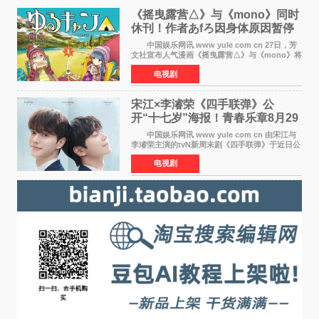
《摇曳露营△》与《mono》同时
休刊！作者あfろ因身体原因暂停
双连载
中国娱乐网讯 www yule com cn 27日，芳
文社宣布人气漫画《摇曳露营△》与《mono》将
暂停连载一段时间，原因是漫画家あfろ身体状况
电视剧
不佳。 编辑部表示：一直承蒙各位对
《mono》的喜爱，
宋江×李濬荣《四手联弹》公
开“十七岁”海报！青春乐章8月29
日奏响
中国娱乐网讯 www yule com cn 由宋江与
李濬荣主演的tvN新周末剧《四手联弹》于近日公
开十七岁版海报，以充满青春气息的画面再度点
电视剧
燃观众期待。 海报中，宋江与李濬荣并肩站
在音乐教室的