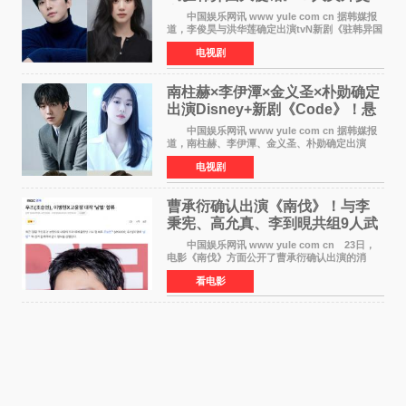
官与“龙”大使的奇幻
中国娱乐网讯 www yule com cn 据韩媒报
道，李俊昊与洪华莲确定出演tvN新剧《驻韩异国
大使馆》，分别担任男女主角，引发期待。
电视剧
该剧讲述了一位因管理驻韩异国大使馆（负责管
理居住在大韩
南柱赫×李伊潭×金义圣×朴勋确定
出演Disney+新剧《Code》！悬
疑犯罪惊悚明年上线
中国娱乐网讯 www yule com cn 据韩媒报
道，南柱赫、李伊潭、金义圣、朴勋确定出演
Disney+新剧《Code》，该剧预计将于明年播
电视剧
出，引发高度关注。 本剧改编自同名人气台
剧，讲述了一位往来
曹承衍确认出演《南伐》！与李
秉宪、高允真、李到晛共组9人武
士团
中国娱乐网讯 www yule com cn 23日，
电影《南伐》方面公开了曹承衍确认出演的消
息。通过歌手活动展现出独特色彩的曹承衍将在
看电影
片中饰演拥有出色弓箭技术的弓箭手，他将在这
一历史动作大片中展