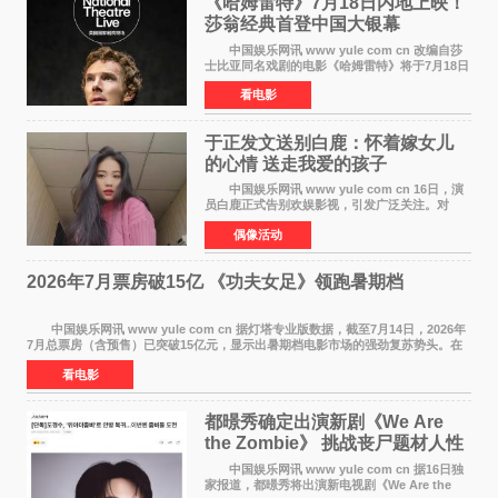
《哈姆雷特》7月18日内地上映！
莎翁经典首登中国大银幕
中国娱乐网讯 www yule com cn 改编自莎
士比亚同名戏剧的电影《哈姆雷特》将于7月18日
在中国内地上映。这部跨越四百年的文学经典被
看电影
搬上大银幕，为观众带来一场视觉与听觉的双重
盛宴。 《
于正发文送别白鹿：怀着嫁女儿
的心情 送走我爱的孩子
中国娱乐网讯 www yule com cn 16日，演
员白鹿正式告别欢娱影视，引发广泛关注。对
此，欢娱影视创始人于正在社交平台发文回应，
偶像活动
字里行间流露不舍与祝福。 于正透露，以前
每次有演员到期不
2026年7月票房破15亿 《功夫女足》领跑暑期档
中国娱乐网讯 www yule com cn 据灯塔专业版数据，截至7月14日，2026年
7月总票房（含预售）已突破15亿元，显示出暑期档电影市场的强劲复苏势头。在
众多上映影片中，《功夫女足》《小黄人与大
看电影
都暻秀确定出演新剧《We Are
the Zombie》 挑战丧尸题材人性
喜剧
中国娱乐网讯 www yule com cn 据16日独
家报道，都暻秀将出演新电视剧《We Are the