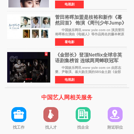
Zombie》，在剧中饰演主演金仁钟一角，挑战与
电视剧
以往丧尸题材截然不同的人性喜剧。 新剧
《We Are t
菅田将晖加盟是枝裕和新作《蓦
然回首》 饰演《周刊少年Jump》
编辑
中国娱乐网讯 www yule com cn 演员菅田
将晖将出演由《电锯人》等作品闻名的藤本树原
作漫画改编的电影《蓦然回首》（是枝裕和导
看电影
演）。菅田饰演的角色是初中时代两位主人公带
着完成的作品前去
《金部长》登顶Netflix全球非英
语剧集榜首 连续两周蝉联冠军
中国娱乐网讯 www yule com cn 由苏志
燮、尹敬淏、崔大勋主演的SBS金土剧《金部
长》持续席卷全球，收获海内外观众热烈反
电视剧
响。 15日，据Netflix官方排行榜网站Tudum
公布的数据，SBS金土剧《
中国艺人网相关服务
找工作
找人才
找企业
附近职位