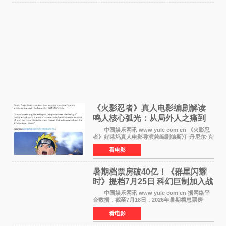
《火影忍者》真人电影编剧解读
鸣人核心弧光：从局外人之痛到
自我觉醒
中国娱乐网讯 www yule com cn 《火影忍
者》好莱坞真人电影导演兼编剧德斯汀·丹尼尔·克
雷顿近日在采访中分享了对主角鸣人成长弧光的
看电影
理解，透露电影将深入探索鸣人作为局外人的情
感历程。
暑期档票房破40亿！《群星闪耀
时》提档7月25日 科幻巨制加入战
局
中国娱乐网讯 www yule com cn 据网络平
台数据，截至7月18日，2026年暑期档总票房
（含预售）已正式突破40亿元大关，年度总票房
看电影
也随之逼近197亿元。超百部中外佳片同台竞技，
点燃了盛夏的电