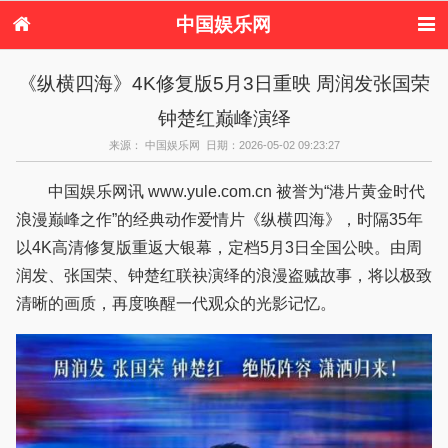
中国娱乐网
首页
新闻
女性
看电影
《纵横四海》4K修复版5月3日重映 周润发张国荣
电视剧
演唱会
综艺节目
偶像活动
钟楚红巅峰演绎
热周边
来源： 中国娱乐网 日期：2026-05-02 09:23:27
中国娱乐网讯 www.yule.com.cn 被誉为“港片黄金时代
浪漫巅峰之作”的经典动作爱情片《纵横四海》，时隔35年
以4K高清修复版重返大银幕，定档5月3日全国公映。由周
润发、张国荣、钟楚红联袂演绎的浪漫盗贼故事，将以极致
清晰的画质，再度唤醒一代观众的光影记忆。