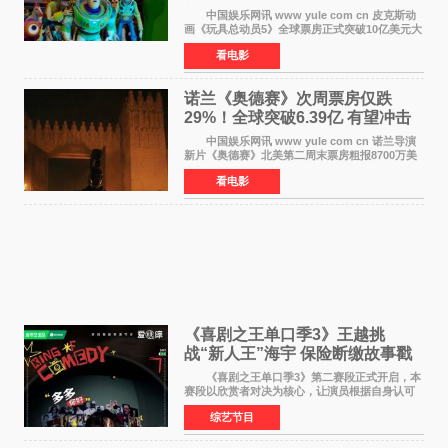
部”达成
中国娱乐网讯 www yule com cn 皮克斯动
画《玩具总动员5》全球票房正式突破10亿美元大
关。截至上周末，该片全球累计票房已达10 22亿
看电影
美元，其中北美市场贡献4 48亿美元，中国内地
票房达2 82
诺兰《奥德赛》次周票房仅跌
29%！全球突破6.39亿 有望冲击
13亿成诺兰最卖座电影
中国娱乐网讯 www yule com cn 诺兰导演
新片《奥德赛》北美第二周末票房粗报8700万美
元（周五至周日：2600万&rarr;3460万
看电影
&rarr;2640万），较首周1 24亿美元仅下跌29
6%，走势极为强劲，远超
《喜剧之王单口季3》王越挑
战“新人王”海宇 保险断缴故事戳
中生活痛点
《喜剧之王单口季3》第二赛段正式开启，本
赛段以欣赏者对决为核心，让演员根据自身认可
选择对手，在作品碰撞中完成一次喜剧创作者之
综艺节目
间的交流。这里有实力相当的正面对抗，也有老
朋友、老对手之