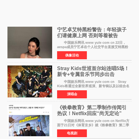
宁艺卓艾特黑粉警告：年轻孩子
们​请健康上网 否则等着被告
中国娱乐网讯 www yule com cn 22日，
aespa成员宁艺卓在个人社交平台直接艾特黑粉
账号，正面喊话回应长期以来的恶意攻击，引发
偶像活动
广泛关注。 宁艺卓在文中表示，自己早已注
意到部分网友持续
Stray Kids世巡首尔站连唱5场！
新专+专属音乐节同步出击
中国娱乐网讯 www yule com cn Stray
Kids将通过全新世界巡演、新专辑以及以组合名
义打造的专属音乐节等一系列全球活动，开启事
演唱会
业发展的全新篇章。 Stray Kids将于7月25日
至26日、29日
《铁拳教育》第二季制作传闻引
热议！Netflix回应“尚无定论”
中国娱乐网讯 www yule com cn Netflix方
面于21日对《体育京乡》就《铁拳教育》第二季
制作传闻划清界限，表示尚无定论。然而，业界
电视剧
却有传闻称已就《铁拳教育》第二季的制作展开
了讨论——《