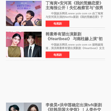
丁海寅×安河英《我的荒糖恋爱》
主海报公开！失忆检察官与“假男
友”同居罗曼史来
中国娱乐网讯 www yule com cn 由丁海寅
与安河英主演的Netflix新剧《我的荒糖恋爱》于
近日公开主海报，正式进入开播倒计时。 海
电视剧
报中，两人并肩站在充满怀旧气息的九津麦芽村
街道上，丁
韩素希有望出演新剧
《Heartbeat》 与南柱赫上演“初
恋归来”奇幻罗曼史
中国娱乐网讯 www yule com cn 据韩媒报
道，演员韩素希有望出演新剧《Heartbeat》女主
角，与南柱赫合作，引发高度关注。 韩素希
电视剧
在剧中饰演能够看到过去的女人洪莎朗一角，因
初恋的意外
李俊昊×洪华莲确定出演tvN新剧
《驻韩异国大使馆》！人类外交