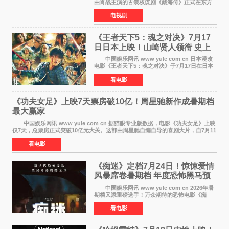
由肖战主演的古装权谋剧《藏海传》正式在东方
卫视上星复播，引发广泛关注。该剧此前已在网
电视剧
络平台播出，凭借精良制作和紧凑剧情收获不俗
口碑，此次上
《王者天下5：魂之对决》7月17
日日本上映！山崎贤人领衔 史上
最大“函谷关防卫战”
中国娱乐网讯 www yule com cn 日本漫改
电影《王者天下5：魂之对决》于7月17日在日本
全国上映。这部由佐藤信介执导、山崎贤人主演
看电影
的历史动作片，改编自原泰久同名人气漫画，继
续讲述信和漂
《功夫女足》上映7天票房破10亿！周星驰新作成暑期档
最大赢家
中国娱乐网讯 www yule com cn 据猫眼专业版数据，电影《功夫女足》上映
仅7天，总票房正式突破10亿元大关。这部由周星驰自编自导的喜剧大片，自7月11
日公映以来便展现出惊人的市场统治力。
看电影
《痴迷》定档7月24日！惊悚爱情
风暴席卷暑期档 年度恐怖黑马预
定
中国娱乐网讯 www yule com cn 2026年暑
期档又添重磅选手！万众期待的恐怖电影《痴
迷》今日正式官宣定档，将于7月24日登陆内地各
看电影
大院线。这部被业内专家誉为新世代爆款恐怖电
影的作品，将为