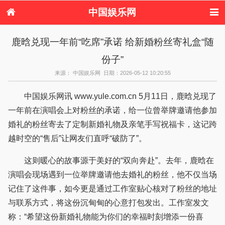
中国娱乐网
首页
新闻
女性
看电影
鹿晗兑现一年前“吃席”承诺 给新婚粉丝寄礼盒“随
电视剧
演唱会
综艺节目
偶像活动
份子”
热周边
来源： 中国娱乐网 日期：2026-05-12 10:20:55
中国娱乐网讯 www.yule.com.cn 5月11日，鹿晗兑现了
一年前在演唱会上对粉丝的承诺，给一位曾举牌邀请他参加
婚礼的粉丝寄去了定制新婚礼物及亲笔手写祝福卡，这记跨
越时空的“售后”让网友们直呼“破防了”。
这则暖心的故事源于美好的“双向奔赴”。去年，鹿晗在
演唱会现场遇到一位举牌邀请他去婚礼的粉丝，他不仅当场
记住了这件事，如今更是通过工作室贴心核对了粉丝的地址
与联系方式，将这份沉甸甸的心意打包发出。工作室发文
称：“希望这份新婚礼物能为你们的幸福时刻增添一份喜