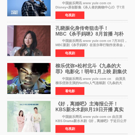
获赞
中国娱乐网讯 www yule com cn
Disney+原创影集《杀人者的购物中心2》于7月
22日正式上线，由男神李栋旭主演的郑进湾以2 0
电视剧
完全体强势回归。该剧第一季曾被《纽约时报》
评选为全球最佳影集之一
孔晓振化身传奇狙击手！
MBC《杀手妈咪》8月首播 与朴
恩斌展开收视对决
中国娱乐网讯 www yule com cn 7月30日，
MBC新剧《杀手妈咪》在首尔举行制作发表会，
主演孔晓振、郑准元、李相二、无真星、崔宇
电视剧
成、李银泉等人一同出席，为新剧宣传造势。这
是孔晓振继《毛骨
柳乐优弥×松村北斗《九条的大
罪》电影化！明年1月上映 剧集伏
笔将全面揭晓
中国娱乐网讯 www yule com cn 由演员
柳乐优弥主演的Netflix人气连续剧《九条的大
罪》正式宣布改编为电影，将于明年1月8日全国
看电影
上映。柳乐优弥与SixTONES松村北斗再度联
手，为观众带来这部
《好，离婚吧》主海报公开！
KBS新水木剧8月19日开播 真实
离婚体验记来袭
中国娱乐网讯 www yule com cn 由主演
KBS Drama新水木剧《好，离婚吧》于近日公开
主海报，正式进入开播倒计时。 海报中，男
电视剧
女主角背对背站立，各自望向不同方向，中央的
空白与冷漠的表情