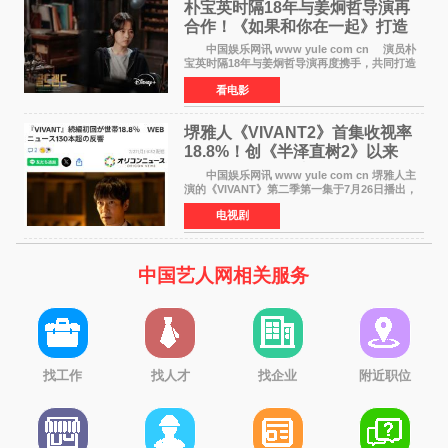
朴宝英时隔18年与姜炯哲导演再
合作！《如果和你在一起》打造
奇幻浪漫喜剧
中国娱乐网讯 www yule com cn 演员朴
宝英时隔18年与姜炯哲导演再度携手，共同打造
备受期待的浪漫喜剧新作《如果和你在一起》
看电影
（暂定名）。据OSEN报道，朴宝英将出演该片
女主角，自2008年《
堺雅人《VIVANT2》首集收视率
18.8%！创《半泽直树2》以来
TBS周日剧场最高开局
中国娱乐网讯 www yule com cn 堺雅人主
演的《VIVANT》第二季第一集于7月26日播出，
首集收视率高达18 8%，成为自2020年《半泽直
电视剧
树2》首集22%以来，TBS周日剧场最高开播收视
纪录。 考虑到
中国艺人网相关服务
找工作
找人才
找企业
附近职位