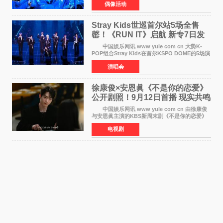
偶像活动
于8月3日发行的专辑，主打柔和成熟氛围的夏日
音乐，收录了成员们想着
Stray Kids世巡首尔站5场全售
罄！《RUN IT》启航 新专7日发
行
中国娱乐网讯 www yule com cn 大势K-
POP组合Stray Kids在首尔KSPO DOME的5场演
唱会全部售罄，为新世界巡演拉开序幕。据所属
演唱会
社JYP娱乐透露，Stray Kids于上月25至26日、
29日及本月1至2日
徐康俊×安恩眞《不是你的恋爱》
公开剧照！9月12日首播 现实共鸣
罗曼史来袭
中国娱乐网讯 www yule com cn 由徐康俊
与安恩眞主演的KBS新周末剧《不是你的恋爱》
于近日公开首波剧照，正式定档9月12日首
电视剧
播。 剧照中，徐康俊与安恩眞并肩而坐，眼
神中流露出复杂而微