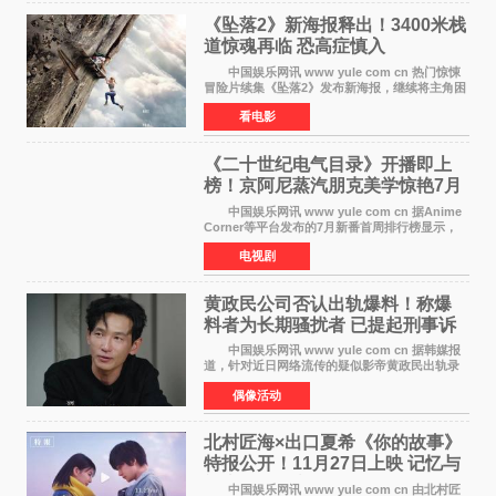
《坠落2》新海报释出！3400米栈
道惊魂再临 恐高症慎入
中国娱乐网讯 www yule com cn 热门惊悚
冒险片续集《坠落2》发布新海报，继续将主角困
于绝境高处——这一次，是摇摇欲坠的徒步栈
看电影
道。该片将于今年9月2日北美上映，恐高症患者
请提前做好心理
《二十世纪电气目录》开播即上
榜！京阿尼蒸汽朋克美学惊艳7月
新番季
中国娱乐网讯 www yule com cn 据Anime
Corner等平台发布的7月新番首周排行榜显示，
由京都动画制作的《二十世纪电气目录》在多个
电视剧
榜单中表现亮眼，位列AniLab全球TOP10第十
名。该剧改编自结
黄政民公司否认出轨爆料！称爆
料者为长期骚扰者 已提起刑事诉
讼
中国娱乐网讯 www yule com cn 据韩媒报
道，针对近日网络流传的疑似影帝黄政民出轨录
音及短信爆料，黄政民所属经纪公司于今日正式
偶像活动
发表声明，明确否认相关传闻。 公司表示，
爆料者是一名长
北村匠海×出口夏希《你的故事》
特报公开！11月27日上映 记忆与
初恋的奇幻交织
中国娱乐网讯 www yule com cn 由北村匠