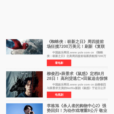
《蜘蛛侠：崭新之日》周四提前
场狂揽7200万美元！刷新《复联
4》保持影史纪录
中国娱乐网讯 www yule com cn 《蜘蛛
侠：崭新之日》北美周四提前场票房粗报7200万
美元，创下影史单片北美提前场票房新纪录——
看电影
此前该纪录由《复仇者联盟4：终局之战》的6000
万美元保持，本
柳俊烈×薛景求《鼠惑》定档8月
28日！ 高利贷逃亡×田鼠追击惊悚
来袭
中国娱乐网讯 www yule com cn 由柳俊烈
与薛景求主演的Netflix新剧《鼠惑》于近日公开
主海报，正式定档8月28日上线。 海报中，柳
电视剧
俊烈与薛景求背对背站立，各自朝向相反方向，
幽暗的色调与
李栋旭《杀人者的购物中心2》强
势回归！为动作戏增重8公斤 敬业