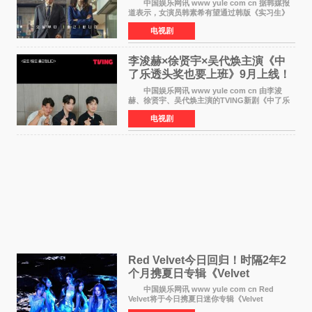
中国娱乐网讯 www yule com cn 据韩媒报
道表示，女演员韩素希有望通过韩版《实习生》
回归荧幕，合作前辈演员崔岷植。 根据消息
电视剧
表示，演员韩素希目前已经结束了电视剧《Y计
划》的拍摄工
李浚赫×徐贤宇×吴代焕主演《中
了乐透头奖也要上班》9月上线！
TVING先网后台
中国娱乐网讯 www yule com cn 由李浚
赫、徐贤宇、吴代焕主演的TVING新剧《中了乐
透头奖也要上班》定档9月10日播出，随后于9月
电视剧
14日起登陆tvN月火档，实现先网后台双平台播出
模式。 本剧改
Red Velvet今日回归！时隔2年2
个月携夏日专辑《Velvet
Summer》重启完整体活动
中国娱乐网讯 www yule com cn Red
Velvet将于今日携夏日迷你专辑《Velvet
Summer》时隔2年2个月重启完整体活动。这张