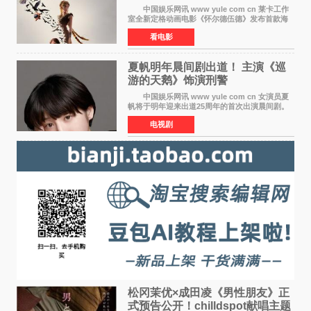
月开启
中国娱乐网讯 www yule com cn 莱卡工作
室全新定格动画电影《怀尔德伍德》发布首款海
报，女孩为找回弟弟走入黑暗、宏大的林中魔法
看电影
世界，一场关于勇气与亲情的奇幻冒险即将展
开。 本片由特
夏帆明年晨间剧出道！ 主演《巡
游的天鹅》饰演刑警
中国娱乐网讯 www yule com cn 女演员夏
帆将于明年迎来出道25周年的首次出演晨间剧。
NHK于8月4日宣布她将出演明年（2027年度）上
电视剧
半期的晨间剧《巡游的天鹅》，饰演与女主角森
田望智饰演的生
松冈茉优×成田凌《男性朋友》正
式预告公开！chilldspot献唱主题