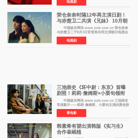
电视剧
——丽兹·波顿砍死生父与继母案。 本季由艾
拉·比蒂饰
荣仓奈奈时隔12年再主演日剧！
与赤楚卫二共演《兄妹》 10月朝
日新档开播
中国娱乐网讯 www yule com cn 荣仓奈奈
与赤楚卫二于8月3日官宣将共同主演朝日电视台
日剧《兄妹》（10月开播，每周六晚10点播
电视剧
出）。这也是荣仓奈奈继TBS剧集《为了N》之
后，暌违12年再度担
三池崇史《坏中尉：东京》首曝
剧照！莉莉·詹姆斯×小栗旬领衔
黑色惊悚再升级
中国娱乐网讯 www yule com cn 三池崇史
导演新片——莉莉·詹姆斯、小栗旬主演的黑色惊
悚电影《坏中尉：东京》首曝剧照。继阿贝尔·费
看电影
拉拉&times;哈威·凯特尔的1992年《坏中尉》和
沃纳·赫
韩素希有望出演韩版《实习生》
合作崔岷植