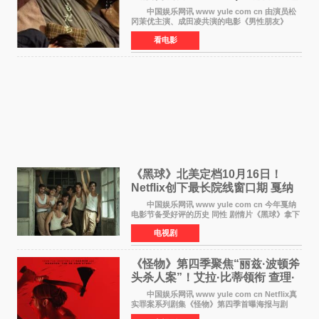
曲​
中国娱乐网讯 www yule com cn 由演员松
冈茉优主演、成田凌共演的电影《男性朋友》
（三岛有纪子执导，11月6日上映）于8月5日公开
看电影
正式视觉图与正式预告片。同时，三人乐队
chilldspot为该片创
《黑球》北美定档10月16日！
Netflix创下最长院线窗口期 戛纳
最佳导演加持
中国娱乐网讯 www yule com cn 今年戛纳
电影节备受好评的历史 同性 剧情片《黑球》拿下
Netflix美国发行电影的最长院线放映期——该片
电视剧
最新定档今年10月16日美国影院上映（此前定档
11月6日，如
《怪物》第四季聚焦“丽兹·波顿斧
头杀人案”！艾拉·比蒂领衔 查理·
汉纳姆、莎拉·保
中国娱乐网讯 www yule com cn Netflix真
实罪案系列剧集《怪物》第四季首曝海报与剧
照，聚焦鹅妈妈童谣亦有记载的著名血腥杀人案