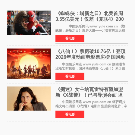
《蜘蛛侠：崭新之日》北美首周
3.55亿美元！仅差《复联4》200
万 影史第二全球开画
中国娱乐网讯 www yule com cn 《蜘
蛛侠：崭新之日》票房大爆——北美首周三天粗
报3 55亿美元，仅比影史最高北美开画《复仇者
看电影
联盟4：终局之战》的3 571亿美元少200万出头，
精报调整后仍
《八仙！》票房破10.76亿！登顶
2026年度动画电影票房榜 国风动
画逆袭暑期档
中国娱乐网讯 www yule com cn 据猫眼专
业版实时数据，国风动画电影《八仙！》累计票
房突破10 76亿元，超过《熊出没·年年有熊》，
看电影
暂列2026年度动画影片票房榜冠军。该片自暑期
档登陆院线以
《痴迷》女主纳瓦雷特有望加盟
新《X战警》！已与导演会面 坦
言“魔形女一直很酷”
中国娱乐网讯 www yule com cn 继萨玛拉·
维文将出演新《X战警》电影白皇后的消息后，今
年暑期档大热恐怖片《痴迷》女主角印达·纳瓦雷
看电影
特也有望加盟这部备受瞩目的漫威新作——目前
还处于有