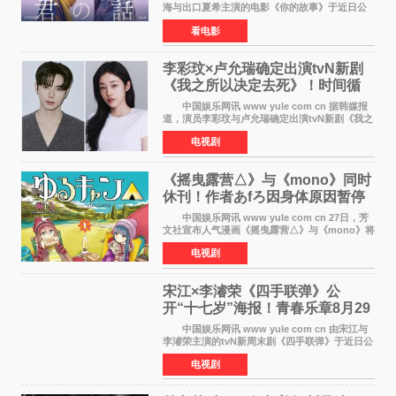
海与出口夏希主演的电影《你的故事》于近日公
开特报影像，正式定档11月27日上映。 本片
看电影
改编自三秋缒同名小说，编剧由曾执笔《孤独摇
滚！》的吉田惠
李彩玟×卢允瑞确定出演tvN新剧
《我之所以决定去死》！时间循
环青春爱情来袭
中国娱乐网讯 www yule com cn 据韩媒报
道，演员李彩玟与卢允瑞确定出演tvN新剧《我之
所以决定去死》，分别担任男女主角。该剧预计
电视剧
将于明年播出，引发观众期待。 本剧改编自
NAVER同名人气
《摇曳露营△》与《mono》同时
休刊！作者あfろ因身体原因暂停
双连载
中国娱乐网讯 www yule com cn 27日，芳
文社宣布人气漫画《摇曳露营△》与《mono》将
暂停连载一段时间，原因是漫画家あfろ身体状况
电视剧
不佳。 编辑部表示：一直承蒙各位对
《mono》的喜爱，
宋江×李濬荣《四手联弹》公
开“十七岁”海报！青春乐章8月29
日奏响
中国娱乐网讯 www yule com cn 由宋江与
李濬荣主演的tvN新周末剧《四手联弹》于近日公
开十七岁版海报，以充满青春气息的画面再度点
电视剧
燃观众期待。 海报中，宋江与李濬荣并肩站
在音乐教室的